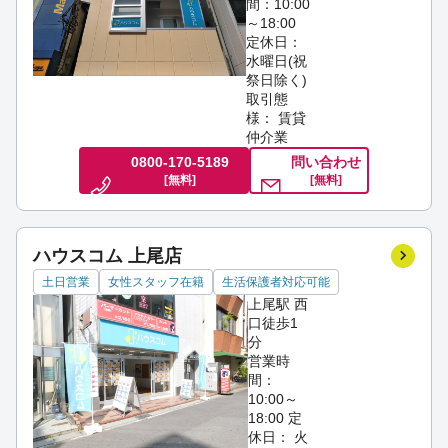
間：10:00
～18:00
定休日：
水曜日(祝
祭日除く)
取引態
様： 賃貸
仲介業
0800-170-5189
問い合わせ
[無料]
[無料]
ハウスコム 上尾店
土日営業
女性スタッフ在籍
生活保護者対応可能
上尾駅 西
口徒歩1
分
営業時
間：
10:00～
18:00
定
休日： 火