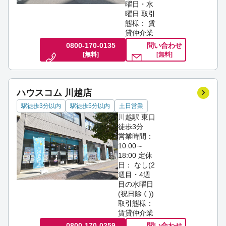
曜日・水
曜日
取引
態様： 賃
貸仲介業
0800-170-0135
問い合わせ
[無料]
[無料]
ハウスコム 川越店
駅徒歩3分以内
駅徒歩5分以内
土日営業
川越駅 東口
徒歩3分
営業時間：
10:00～
18:00
定休
日： なし(2
週目・4週
目の水曜日
(祝日除く))
取引態様：
賃貸仲介業
0800-170-0259
問い合わせ