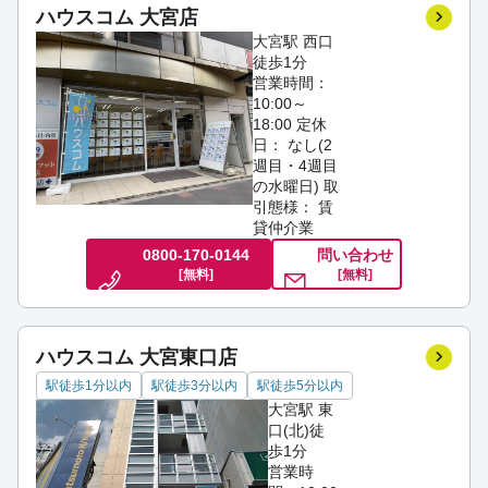
ハウスコム 大宮店
大宮駅 西口
徒歩1分
営業時間：
10:00～
18:00
定休
日： なし(2
週目・4週目
の水曜日)
取
引態様： 賃
貸仲介業
0800-170-0144
問い合わせ
[無料]
[無料]
ハウスコム 大宮東口店
駅徒歩1分以内
駅徒歩3分以内
駅徒歩5分以内
大宮駅 東
口(北)徒
歩1分
営業時