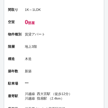
間取り
1K～1LDK
0
空室
部屋
物件種別
賃貸アパート
階層
地上3階
構造
木造
築年数
新築
駐車場
***
川越線
西大宮駅
（徒歩12分）
最寄駅
川越線
指扇駅
（2.4km）