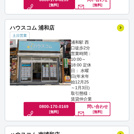
[無料]
[無料]
ハウスコム 浦和店
土日営業
浦和駅 西
口徒歩2分
営業時間：
10:00～
18:00
定休
日： 水曜
日(年末年
始12月25
～1月3日)
取引態様：
賃貸仲介業
0800-170-0169
問い合わせ
[無料]
[無料]