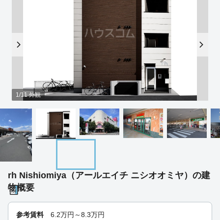
1/11 外観
rh Nishiomiya（アールエイチ ニシオオミヤ）の建
物概要
参考賃料
6.2
万円～
8.3
万円