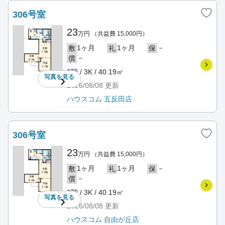
306号室
23
万円
（共益費 15,000円）
1ヶ月
1ヶ月
－
敷
礼
保
－
償
3階 / 3K / 40.19㎡
写真を
見る
2026/08/08
更新
ハウスコム 五反田店
306号室
23
万円
（共益費 15,000円）
1ヶ月
1ヶ月
－
敷
礼
保
－
償
3階 / 3K / 40.19㎡
写真を
見る
2026/08/08
更新
ハウスコム 自由が丘店