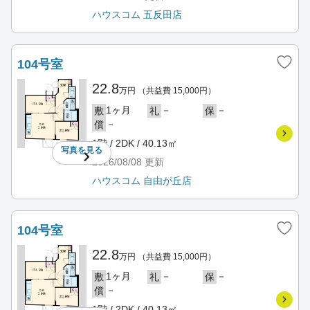
ハウスコム 五反田店
104号室
22.8
万円
（共益費 15,000円）
1ヶ月
－
－
敷
礼
保
－
償
1階 / 2DK / 40.13㎡
写真を
見る
2026/08/08
更新
ハウスコム 自由が丘店
104号室
22.8
万円
（共益費 15,000円）
1ヶ月
－
－
敷
礼
保
－
償
1階 / 2DK / 40.13㎡