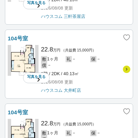
写真を
見る
2026/08/08
更新
ハウスコム 三軒茶屋店
104号室
22.8
万円
（共益費 15,000円）
1ヶ月
－
－
敷
礼
保
－
償
1階 / 2DK / 40.13㎡
写真を
見る
2026/08/08
更新
ハウスコム 大井町店
104号室
22.8
万円
（共益費 15,000円）
1ヶ月
－
－
敷
礼
保