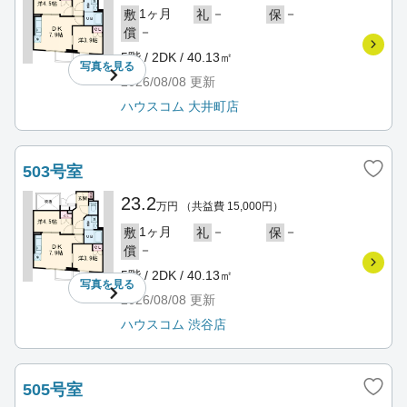
1ヶ月
－
－
敷
礼
保
－
償
5階 / 2DK / 40.13㎡
写真を
見る
2026/08/08
更新
ハウスコム 大井町店
503号室
23.2
万円
（共益費 15,000円）
1ヶ月
－
－
敷
礼
保
－
償
5階 / 2DK / 40.13㎡
写真を
見る
2026/08/08
更新
ハウスコム 渋谷店
505号室