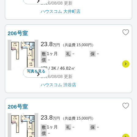
2026/08/08
更新
ハウスコム 大井町店
206号室
23.8
万円
（共益費 15,000円）
1ヶ月
－
－
敷
礼
保
－
償
2階 / 3K / 46.82㎡
写真を
見る
2026/08/08
更新
ハウスコム 渋谷店
206号室
23.8
万円
（共益費 15,000円）
1ヶ月
－
－
敷
礼
保
－
償