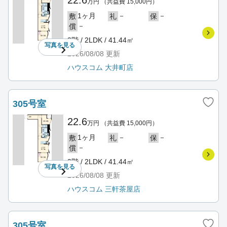
22.6
万円
（共益費 15,000円）
1ヶ月
－
－
敷
礼
保
－
償
3階 / 2LDK / 41.44㎡
写真を
見る
2026/08/08
更新
ハウスコム 大井町店
305号室
22.6
万円
（共益費 15,000円）
1ヶ月
－
－
敷
礼
保
－
償
3階 / 2LDK / 41.44㎡
写真を
見る
2026/08/08
更新
ハウスコム 三軒茶屋店
305号室