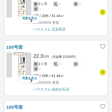
1ヶ月
－
－
敷
礼
保
－
償
1階 / 2DK / 41.44㎡
写真を
見る
2026/08/08
更新
ハウスコム 五反田店
105号室
22.3
万円
（共益費 15,000円）
1ヶ月
－
－
敷
礼
保
－
償
1階 / 2DK / 41.44㎡
写真を
見る
2026/08/08
更新
ハウスコム 自由が丘店
105号室