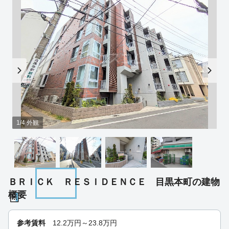
1/4 外観
ＢＲＩＣＫ ＲＥＳＩＤＥＮＣＥ 目黒本町の建物
概要
参考賃料
12.2
万円～
23.8
万円