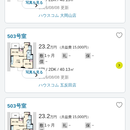
写真を
見る
2026/08/08
更新
ハウスコム 大岡山店
503号室
23.2
万円
（共益費 15,000円）
1ヶ月
－
－
敷
礼
保
－
償
5階 / 2DK / 40.13㎡
写真を
見る
2026/08/08
更新
ハウスコム 五反田店
503号室
23.2
万円
（共益費 15,000円）
1ヶ月
－
－
敷
礼
保