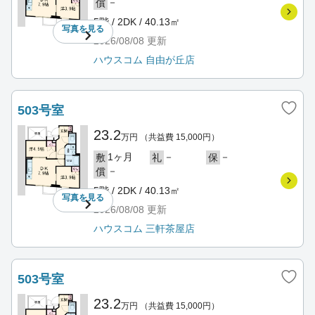
－
償
5階 / 2DK / 40.13㎡
写真を
見る
2026/08/08
更新
ハウスコム 自由が丘店
503号室
23.2
万円
（共益費 15,000円）
1ヶ月
－
－
敷
礼
保
－
償
5階 / 2DK / 40.13㎡
写真を
見る
2026/08/08
更新
ハウスコム 三軒茶屋店
503号室
23.2
万円
（共益費 15,000円）