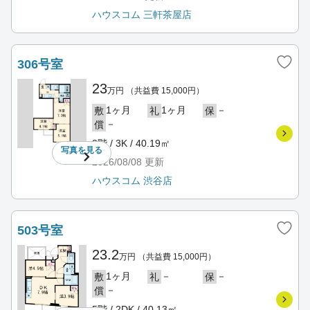
ハウスコム 三軒茶屋店
306号室
23
万円
（共益費 15,000円）
1ヶ月
1ヶ月
－
敷
礼
保
－
償
3階 / 3K / 40.19㎡
写真を
見る
2026/08/08
更新
ハウスコム 渋谷店
503号室
23.2
万円
（共益費 15,000円）
1ヶ月
－
－
敷
礼
保
－
償
5階 / 2DK / 40.13㎡