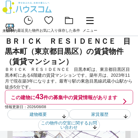
最近見た物件
お気に入り
保存した条件
メニュー
来店予約
ＢＲＩＣＫ ＲＥＳＩＤＥＮＣＥ 目
黒本町（東京都目黒区）の賃貸物件
（賃貸マンション）
ＢＲＩＣＫ ＲＥＳＩＤＥＮＣＥ 目黒本町は、東京都目黒区目
黒本町にある6階建の賃貸マンションです。築年月は、2023年11
月で現在築3年になります。最寄り駅の東急目黒線武蔵小山駅から
徒歩5分です。
43
この建物に
件の
募集中の賃貸情報があります
情報更新日：
2026/08/08
建物概要
家賃履歴
この物件の空室に関するお問
い合わせ