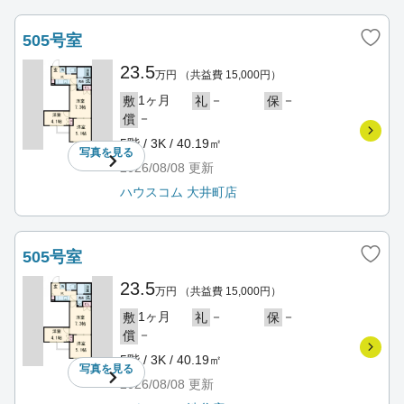
505号室
23.5
万円
（共益費 15,000円）
1ヶ月
－
－
敷
礼
保
－
償
5階 / 3K / 40.19㎡
写真を
見る
2026/08/08
更新
ハウスコム 大井町店
505号室
23.5
万円
（共益費 15,000円）
1ヶ月
－
－
敷
礼
保
－
償
5階 / 3K / 40.19㎡
写真を
見る
2026/08/08
更新