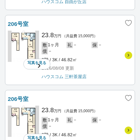
ハウスコム 自由が丘店
206号室
23.8
万円
（共益費 15,000円）
1ヶ月
－
－
敷
礼
保
－
償
2階 / 3K / 46.82㎡
写真を
見る
2026/08/08
更新
ハウスコム 三軒茶屋店
206号室
23.8
万円
（共益費 15,000円）
1ヶ月
－
－
敷
礼
保
－
償
2階 / 3K / 46.82㎡
写真を
見る