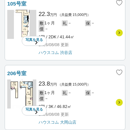
105号室
22.3
万円
（共益費 15,000円）
1ヶ月
－
－
敷
礼
保
－
償
1階 / 2DK / 41.44㎡
写真を
見る
2026/08/08
更新
ハウスコム 渋谷店
206号室
23.8
万円
（共益費 15,000円）
1ヶ月
－
－
敷
礼
保
－
償
2階 / 3K / 46.82㎡
写真を
見る
2026/08/08
更新
ハウスコム 大岡山店