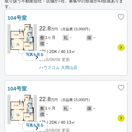
取り扱う不動産会社・店舗が7社、募集中の部屋が43部屋ありま
す。
104号室
22.8
万円
（共益費 15,000円）
1ヶ月
－
－
敷
礼
保
－
償
1階 / 2DK / 40.13㎡
写真を
見る
2026/08/08
更新
ハウスコム 大岡山店
104号室
22.8
万円
（共益費 15,000円）
1ヶ月
－
－
敷
礼
保
－
償
1階 / 2DK / 40.13㎡
写真を
見る
2026/08/08
更新