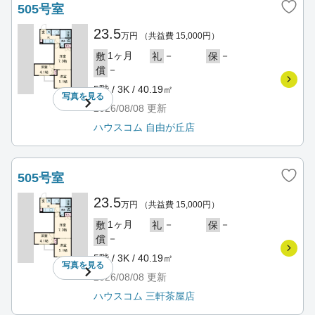
505号室
23.5
万円
（共益費 15,000円）
1ヶ月
－
－
敷
礼
保
－
償
5階 / 3K / 40.19㎡
写真を
見る
2026/08/08
更新
ハウスコム 自由が丘店
505号室
23.5
万円
（共益費 15,000円）
1ヶ月
－
－
敷
礼
保
－
償
5階 / 3K / 40.19㎡
写真を
見る
2026/08/08
更新
ハウスコム 三軒茶屋店