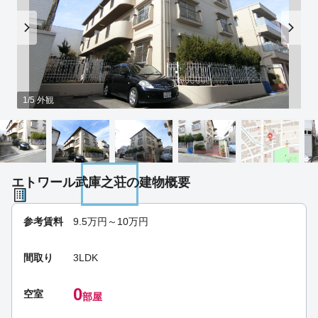
1/5 外観
エトワール武庫之荘の建物概要
参考賃料
9.5
万円～
10
万円
間取り
3LDK
0
空室
部屋