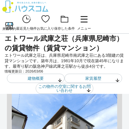
最近見た物件
お気に入り
保存した条件
メニュー
来店予約
エトワール武庫之荘（兵庫県尼崎市）
の賃貸物件（賃貸マンション）
エトワール武庫之荘は、兵庫県尼崎市南武庫之荘にある3階建の賃
貸マンションです。築年月は、1981年10月で現在築45年になりま
す。最寄り駅の阪急神戸線武庫之荘駅から徒歩4分です。
情報更新日：
2026/03/06
建物概要
家賃履歴
この物件の空室に関するお問
い合わせ