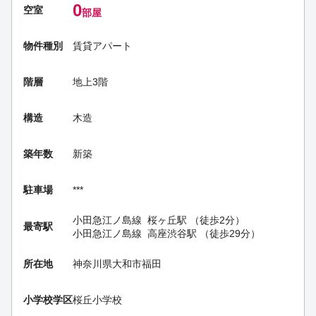
0
空室
部屋
物件種別
賃貸アパート
階層
地上3階
構造
木造
築年数
新築
駐車場
***
小田急江ノ島線
桜ヶ丘駅
（徒歩2分）
最寄駅
小田急江ノ島線
高座渋谷駅
（徒歩29分）
所在地
神奈川県大和市福田
小学校学区
桜丘小学校