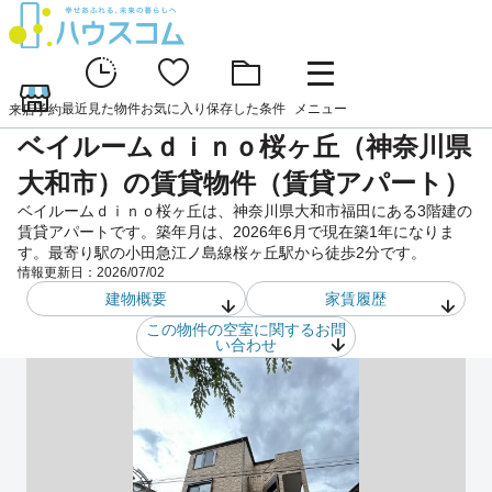
最近見た物件
お気に入り
保存した条件
メニュー
来店予約
ベイルームｄｉｎｏ桜ヶ丘（神奈川県
大和市）の賃貸物件（賃貸アパート）
ベイルームｄｉｎｏ桜ヶ丘は、神奈川県大和市福田にある3階建の
賃貸アパートです。築年月は、2026年6月で現在築1年になりま
す。最寄り駅の小田急江ノ島線桜ヶ丘駅から徒歩2分です。
情報更新日：
2026/07/02
建物概要
家賃履歴
この物件の空室に関するお問
い合わせ