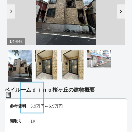
1/4 外観
ベイルームｄｉｎｏ桜ヶ丘の建物概要
参考賃料
5.9
万円～
6.9
万円
間取り
1K