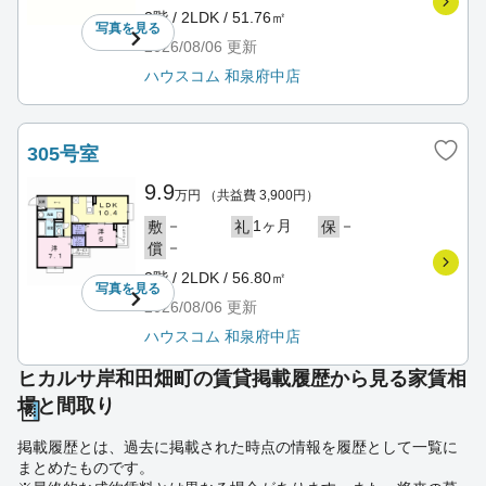
3階 / 2LDK / 51.76㎡
写真を
見る
2026/08/06
更新
ハウスコム 和泉府中店
305号室
9.9
万円
（共益費 3,900円）
－
1ヶ月
－
敷
礼
保
－
償
3階 / 2LDK / 56.80㎡
写真を
見る
2026/08/06
更新
ハウスコム 和泉府中店
ヒカルサ岸和田畑町の賃貸掲載履歴から見る家賃相
場と間取り
掲載履歴とは、過去に掲載された時点の情報を履歴として一覧に
まとめたものです。