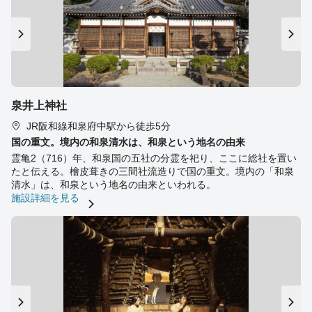
泉井上神社
JR阪和線和泉府中駅から徒歩5分
国の重文。境内の和泉清水は、和泉という地名の由来
霊亀2（716）年、和泉国の五社の分霊を祀り、ここに総社を置い
たと伝える。檜皮葺きの三間社流造りで国の重文。境内の「和泉
清水」は、和泉という地名の由来といわれる。
施設詳細を見る