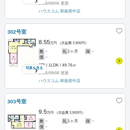
2026/08/06
更新
ハウスコム 和泉府中店
302号室
8.55
万円
（共益費 3,900円）
－
1ヶ月
－
敷
礼
保
－
償
3階 / 1LDK / 49.76㎡
写真を
見る
2026/08/06
更新
ハウスコム 和泉府中店
303号室
9.5
万円
（共益費 3,900円）
－
1ヶ月
－
敷
礼
保
－
償