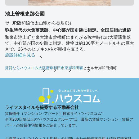
池上曽根史跡公園
JR阪和線信太山駅から徒歩6分
弥生時代の大集落遺跡。中心部が国史跡に指定。全国屈指の遺跡
和泉市池上町と泉大津市曽根町にまたがる弥生時代の大環濠集落
で、中心部が国の史跡に指定。建物は約130平方メートルもの巨大
さで、26本のヒノキの柱が屋根を支える。
施設詳細を見る
賃貸ならハウスコム
大阪府
岸和田市
東岸和田駅
ヒカルサ岸和田畑町
ライフスタイルを提案する不動産会社
賃貸物件（マンション･アパート）検索サイト"ハウスコム"
全国200店舗以上の"ハウスコムグループ"は、最新の賃貸マンション・賃貸ア
パートの賃貸住宅情報をご紹介しています。
お部屋さがしのリクエスト
店舗へのお問い合わせ
勧誘方針
個人情報保護方針