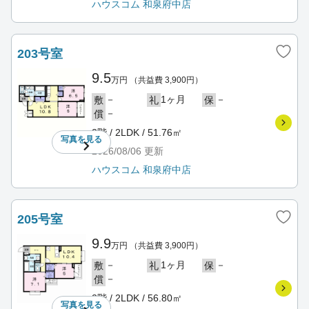
ハウスコム 和泉府中店
203号室
9.5
万円
（共益費 3,900円）
－
1ヶ月
－
敷
礼
保
－
償
2階 / 2LDK / 51.76㎡
写真を
見る
2026/08/06
更新
ハウスコム 和泉府中店
205号室
9.9
万円
（共益費 3,900円）
－
1ヶ月
－
敷
礼
保
－
償
2階 / 2LDK / 56.80㎡
写真を
見る