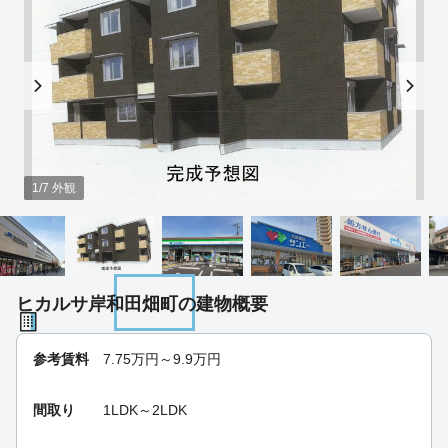
1/7 外観
ヒカルサ岸和田畑町の建物概要
参考賃料
7.75
万円～
9.9
万円
間取り
1LDK～2LDK