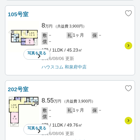
105号室
8
万円
（共益費 3,900円）
－
1ヶ月
－
敷
礼
保
－
償
1階 / 1LDK / 45.23㎡
写真を
見る
2026/08/06
更新
ハウスコム 和泉府中店
202号室
8.55
万円
（共益費 3,900円）
－
1ヶ月
－
敷
礼
保
－
償
2階 / 1LDK / 49.76㎡
写真を
見る
2026/08/06
更新