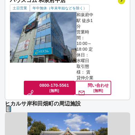
ハウスコム 和泉府中店
土日営業
年中無休（年末年始などを除く）
和泉府中
駅 徒歩1
分
営業時
間：
10:00～
18:00
定
休日：
水曜日
取引態
様： 賃
貸仲介業
0800-170-5561
問い合わせ
[無料]
[無料]
ヒカルサ岸和田畑町の周辺施設