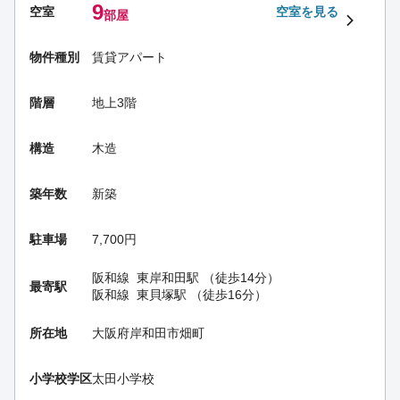
9
空室
空室を見る
部屋
物件種別
賃貸アパート
階層
地上3階
構造
木造
築年数
新築
駐車場
7,700円
阪和線
東岸和田駅
（徒歩14分）
最寄駅
阪和線
東貝塚駅
（徒歩16分）
所在地
大阪府岸和田市畑町
小学校学区
太田小学校