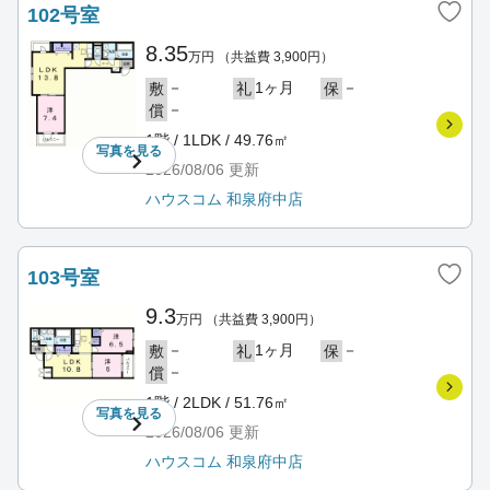
102号室
8.35
万円
（共益費 3,900円）
－
1ヶ月
－
敷
礼
保
－
償
1階 / 1LDK / 49.76㎡
写真を
見る
2026/08/06
更新
ハウスコム 和泉府中店
103号室
9.3
万円
（共益費 3,900円）
－
1ヶ月
－
敷
礼
保
－
償
1階 / 2LDK / 51.76㎡
写真を
見る
2026/08/06
更新
ハウスコム 和泉府中店