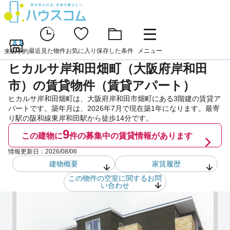
最近見た物件
お気に入り
保存した条件
メニュー
来店予約
ヒカルサ岸和田畑町（大阪府岸和田
市）の賃貸物件（賃貸アパート）
ヒカルサ岸和田畑町は、大阪府岸和田市畑町にある3階建の賃貸ア
パートです。築年月は、2026年7月で現在築1年になります。最寄
り駅の阪和線東岸和田駅から徒歩14分です。
9
この建物に
件の
募集中の賃貸情報があります
情報更新日：
2026/08/06
建物概要
家賃履歴
この物件の空室に関するお問
い合わせ