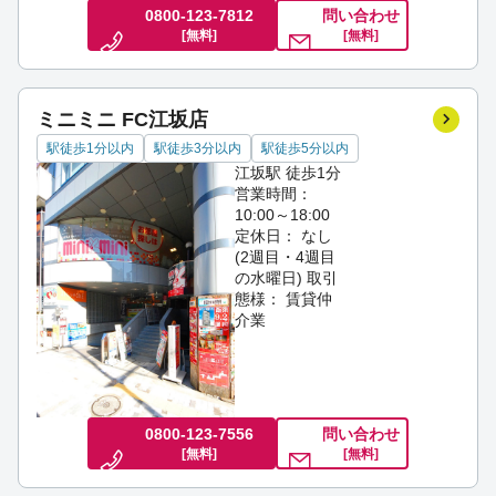
0800-123-7812
問い合わせ
[無料]
[無料]
ミニミニ FC江坂店
駅徒歩1分以内
駅徒歩3分以内
駅徒歩5分以内
江坂駅 徒歩1分
営業時間：
10:00～18:00
定休日： なし
(2週目・4週目
の水曜日)
取引
態様： 賃貸仲
介業
0800-123-7556
問い合わせ
[無料]
[無料]