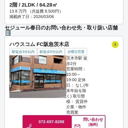
2階 / 2LDK / 64.28㎡
13.8
万円
（共益費 8,500円）
掲載終了日：2026/03/06
セジュール春日のお問い合わせ先・取り扱い店舗
ハウスコム FC阪急茨木店
駅徒歩3分以内
駅徒歩5分以内
水曜日営業
茨木市駅 徒
歩2分
営業時間：
10:00～
19:00
定休
日： なし(年
末年始を除
く)
取引態
様： 賃貸仲
介業・物件
売買業
問い合わせ
072-697-8288
[無料]