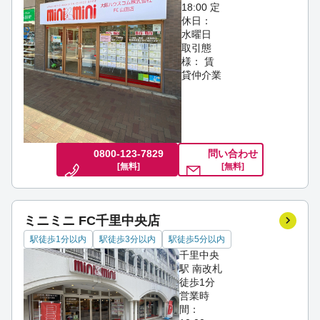
18:00
定
休日：
水曜日
取引態
様： 賃
貸仲介業
0800-123-7829
問い合わせ
[無料]
[無料]
ミニミニ FC千里中央店
駅徒歩1分以内
駅徒歩3分以内
駅徒歩5分以内
千里中央
駅 南改札
徒歩1分
営業時
間：