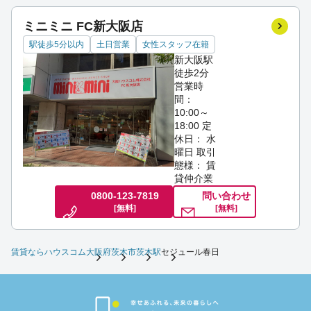
ミニミニ FC新大阪店
駅徒歩5分以内
土日営業
女性スタッフ在籍
新大阪駅
徒歩2分
営業時
間：
10:00～
18:00
定
休日： 水
曜日
取引
態様： 賃
貸仲介業
0800-123-7819
問い合わせ
[無料]
[無料]
賃貸ならハウスコム
大阪府
茨木市
茨木駅
セジュール春日