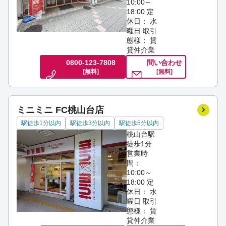
10:00～
18:00
定
休日： 水
曜日
取引
態様： 賃
貸仲介業
0800-123-7808
問い合わせ
[無料]
[無料]
ミニミニ FC桃山台店
駅徒歩1分以内
駅徒歩3分以内
駅徒歩5分以内
桃山台駅
徒歩1分
営業時
間：
10:00～
18:00
定
休日： 水
曜日
取引
態様： 賃
貸仲介業