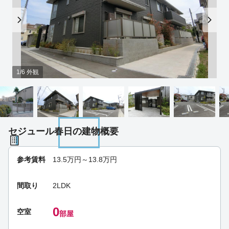
1/6 外観
セジュール春日の建物概要
参考賃料
13.5
万円～
13.8
万円
間取り
2LDK
0
空室
部屋