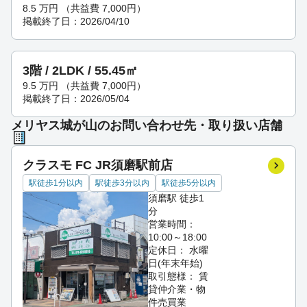
8.5
万円
（共益費 7,000円）
掲載終了日：2026/04/10
3階 / 2LDK / 55.45㎡
9.5
万円
（共益費 7,000円）
掲載終了日：2026/05/04
メリヤス城が山のお問い合わせ先・取り扱い店舗
クラスモ FC JR須磨駅前店
駅徒歩1分以内
駅徒歩3分以内
駅徒歩5分以内
須磨駅 徒歩1
分
営業時間：
10:00～18:00
定休日： 水曜
日(年末年始)
取引態様： 賃
貸仲介業・物
件売買業