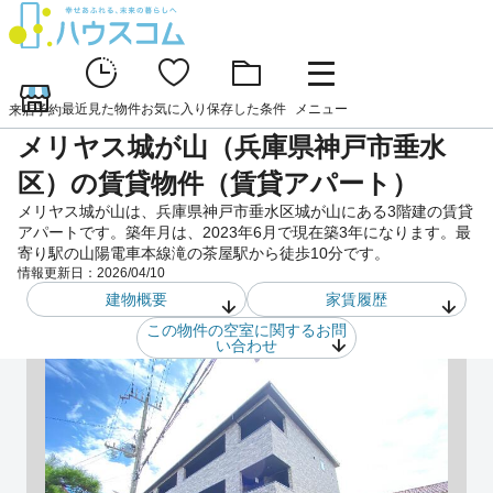
最近見た物件
お気に入り
保存した条件
メニュー
来店予約
メリヤス城が山（兵庫県神戸市垂水
区）の賃貸物件（賃貸アパート）
メリヤス城が山は、兵庫県神戸市垂水区城が山にある3階建の賃貸
アパートです。築年月は、2023年6月で現在築3年になります。最
寄り駅の山陽電車本線滝の茶屋駅から徒歩10分です。
情報更新日：
2026/04/10
建物概要
家賃履歴
この物件の空室に関するお問
い合わせ