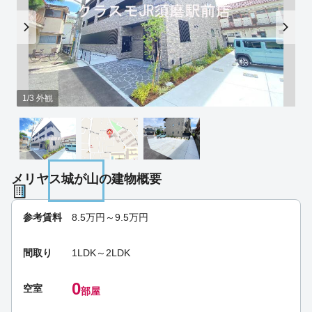
1/3 外観
メリヤス城が山の建物概要
参考賃料
8.5
万円～
9.5
万円
間取り
1LDK～2LDK
0
空室
部屋