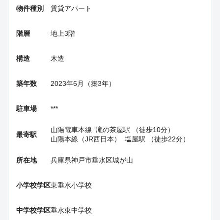
物件種別
賃貸アパート
階層
地上3階
構造
木造
築年数
2023年6月（築3年）
駐車場
***
山陽電車本線
滝の茶屋駅
（徒歩10分）
最寄駅
山陽本線（JR西日本）
塩屋駅
（徒歩22分）
所在地
兵庫県神戸市垂水区城が山
小学校学区
東垂水小学校
中学校学区
垂水東中学校