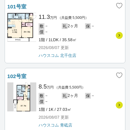
101号室
11.3
万円
（共益費 5,500円）
－
2ヶ月
－
敷
礼
保
－
償
1階 / 1LDK / 35.58㎡
2026/08/07
更新
ハウスコム 北千住店
102号室
8.5
万円
（共益費 5,500円）
－
2ヶ月
－
敷
礼
保
－
償
1階 / 1K / 27.03㎡
2026/08/07
更新
ハウスコム 青砥店