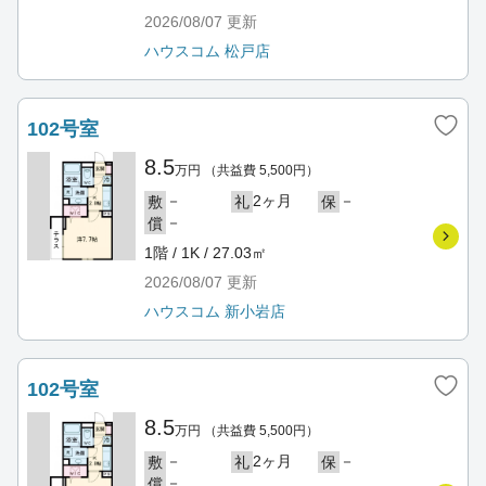
2026/08/07
更新
ハウスコム 松戸店
102号室
8.5
万円
（共益費 5,500円）
－
2ヶ月
－
敷
礼
保
－
償
1階 / 1K / 27.03㎡
2026/08/07
更新
ハウスコム 新小岩店
102号室
8.5
万円
（共益費 5,500円）
－
2ヶ月
－
敷
礼
保
－
償