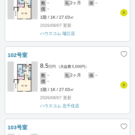
－
2ヶ月
－
敷
礼
保
－
償
1階 / 1K / 27.03㎡
2026/08/07
更新
ハウスコム 瑞江店
102号室
8.5
万円
（共益費 5,500円）
－
2ヶ月
－
敷
礼
保
－
償
1階 / 1K / 27.03㎡
2026/08/07
更新
ハウスコム 北千住店
103号室