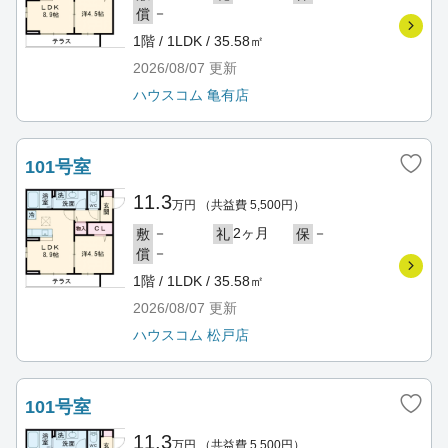
－
償
1階 / 1LDK / 35.58㎡
2026/08/07
更新
ハウスコム 亀有店
101号室
11.3
万円
（共益費 5,500円）
－
2ヶ月
－
敷
礼
保
－
償
1階 / 1LDK / 35.58㎡
2026/08/07
更新
ハウスコム 松戸店
101号室
11.3
万円
（共益費 5,500円）