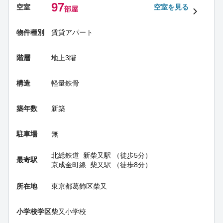
97
空室
空室を見る
部屋
物件種別
賃貸アパート
階層
地上3階
構造
軽量鉄骨
築年数
新築
駐車場
無
北総鉄道
新柴又駅
（徒歩5分）
最寄駅
京成金町線
柴又駅
（徒歩8分）
所在地
東京都葛飾区柴又
小学校学区
柴又小学校