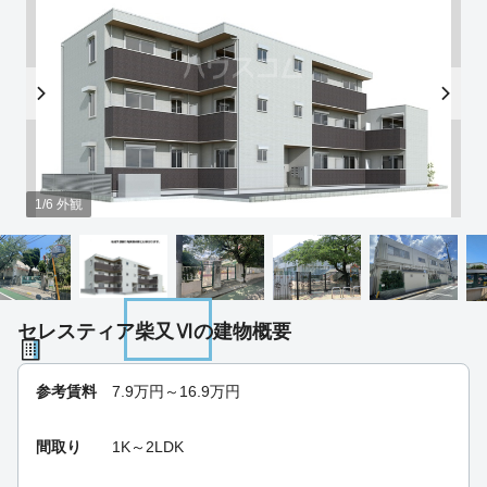
1/6 外観
セレスティア柴又Ⅵの建物概要
参考賃料
7.9
万円～
16.9
万円
間取り
1K～2LDK