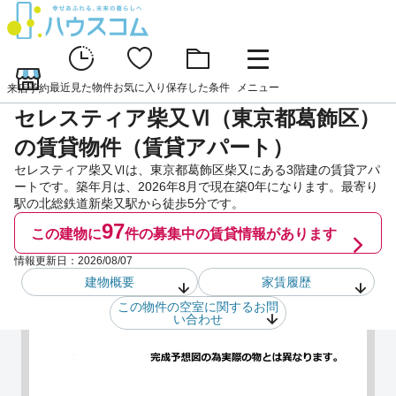
最近見た物件
お気に入り
保存した条件
メニュー
来店予約
セレスティア柴又Ⅵ（東京都葛飾区）
の賃貸物件（賃貸アパート）
セレスティア柴又Ⅵは、東京都葛飾区柴又にある3階建の賃貸アパ
ートです。築年月は、2026年8月で現在築0年になります。最寄り
駅の北総鉄道新柴又駅から徒歩5分です。
97
この建物に
件の
募集中の賃貸情報があります
情報更新日：
2026/08/07
建物概要
家賃履歴
この物件の空室に関するお問
い合わせ