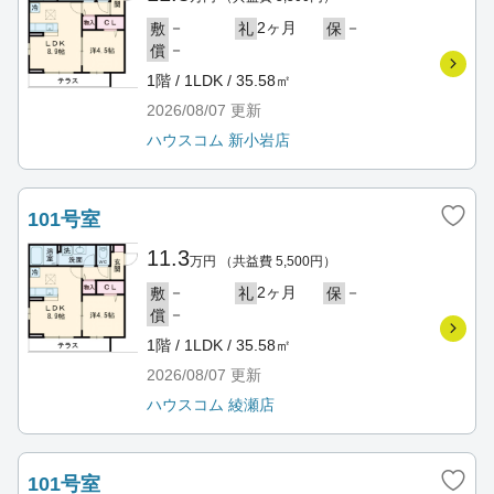
－
2ヶ月
－
敷
礼
保
－
償
1階 / 1LDK / 35.58㎡
2026/08/07
更新
ハウスコム 新小岩店
101号室
11.3
万円
（共益費 5,500円）
－
2ヶ月
－
敷
礼
保
－
償
1階 / 1LDK / 35.58㎡
2026/08/07
更新
ハウスコム 綾瀬店
101号室