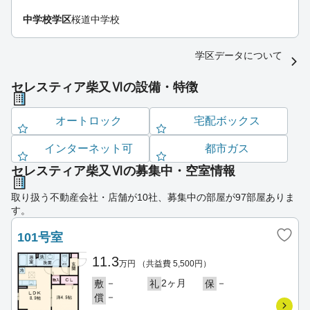
中学校学区
桜道中学校
学区データについて
セレスティア柴又Ⅵの設備・特徴
オートロック
宅配ボックス
インターネット可
都市ガス
セレスティア柴又Ⅵの募集中・空室情報
取り扱う不動産会社・店舗が10社、募集中の部屋が97部屋ありま
す。
101号室
11.3
万円
（共益費 5,500円）
－
2ヶ月
－
敷
礼
保
－
償