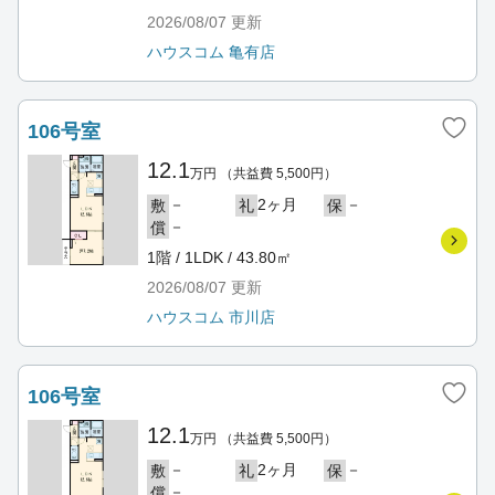
2026/08/07
更新
ハウスコム 亀有店
106号室
12.1
万円
（共益費 5,500円）
－
2ヶ月
－
敷
礼
保
－
償
1階 / 1LDK / 43.80㎡
2026/08/07
更新
ハウスコム 市川店
106号室
12.1
万円
（共益費 5,500円）
－
2ヶ月
－
敷
礼
保
－
償