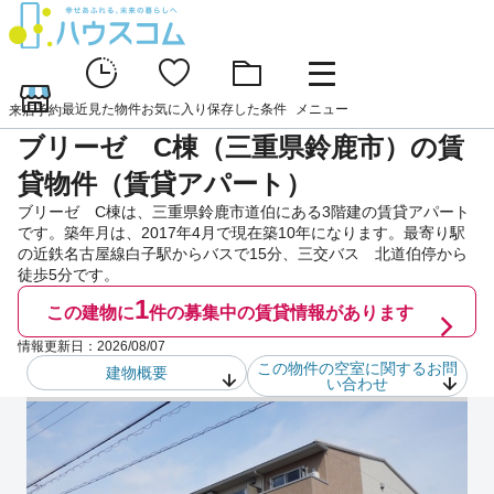
最近見た物件
お気に入り
保存した条件
メニュー
来店予約
ブリーゼ C棟（三重県鈴鹿市）の賃
貸物件（賃貸アパート）
ブリーゼ C棟は、三重県鈴鹿市道伯にある3階建の賃貸アパート
です。築年月は、2017年4月で現在築10年になります。最寄り駅
の近鉄名古屋線白子駅からバスで15分、三交バス 北道伯停から
徒歩5分です。
1
この建物に
件の
募集中の賃貸情報があります
情報更新日：
2026/08/07
この物件の空室に関するお問
建物概要
い合わせ