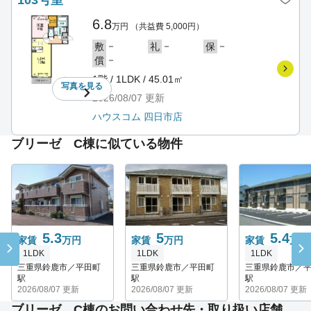
6.8
万円
（共益費 5,000円）
－
－
－
敷
礼
保
－
償
1階 / 1LDK / 45.01㎡
写真を
見る
2026/08/07
更新
ハウスコム 四日市店
ブリーゼ C棟に似ている物件
5.3
5
5.4
家賃
万円
家賃
万円
家賃
万円
1LDK
1LDK
1LDK
三重県鈴鹿市／平田町
三重県鈴鹿市／平田町
三重県鈴鹿市／
駅
駅
駅
2026/08/07 更新
2026/08/07 更新
2026/08/07 更新
ブリーゼ C棟のお問い合わせ先・取り扱い店舗