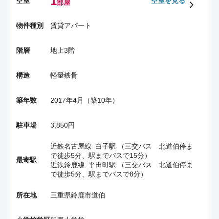
1
空室
空室を見る
部屋
物件種別
賃貸アパート
階層
地上3階
構造
軽量鉄骨
築年数
2017年4月（築10年）
駐車場
3,850円
近鉄名古屋線
白子駅
（三交バス 北道伯停ま
で徒歩5分、駅までバスで15分）
最寄駅
近鉄鈴鹿線
平田町駅
（三交バス 北道伯停ま
で徒歩5分、駅までバスで8分）
所在地
三重県鈴鹿市道伯