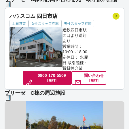
ハウスコム 四日市店
土日営業
女性スタッフ在籍
男性スタッフ在籍
近鉄四日市駅
西口より送迎
あり
営業時間：
10:00～18:00
定休日： 水曜
日
取引態様：
賃貸仲介業
0800-170-5509
問い合わせ
[無料]
[無料]
ブリーゼ C棟の周辺施設