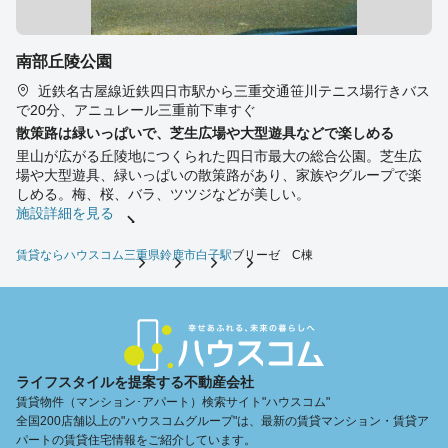
南部丘陵公園
近鉄名古屋線近鉄四日市駅から三重交通笹川テニス場行きバス
で20分、アニュレール三重前下車すぐ
散策路は緑いっぱいで、芝生広場や大型遊具などで楽しめる
里山が広がる丘陵地につくられた四日市最大の総合公園。芝生広
場や大型遊具、緑いっぱいの散策路があり、家族やグループで楽
しめる。梅、桜、バラ、ツツジなどが美しい。
施設詳細を見る
賃貸ならハウスコム
三重県
鈴鹿市
白子駅
ブリーゼ C棟
ライフスタイルを提案する不動産会社
賃貸物件（マンション･アパート）検索サイト"ハウスコム"
全国200店舗以上の"ハウスコムグループ"は、最新の賃貸マンション・賃貸ア
パートの賃貸住宅情報をご紹介しています。