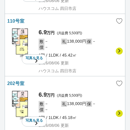
2026/08/06
更新
ハウスコム 四日市店
110号室
6.9
万円
(共益費 5,500円)
－
138,000円
－
敷
礼
保
－
償
1階 / 1LDK / 45.42㎡
写真を
見る
2026/08/06
更新
ハウスコム 四日市店
202号室
6.9
万円
(共益費 5,500円)
－
138,000円
－
敷
礼
保
－
償
2階 / 1LDK / 45.18㎡
写真を
見る
2026/08/06
更新