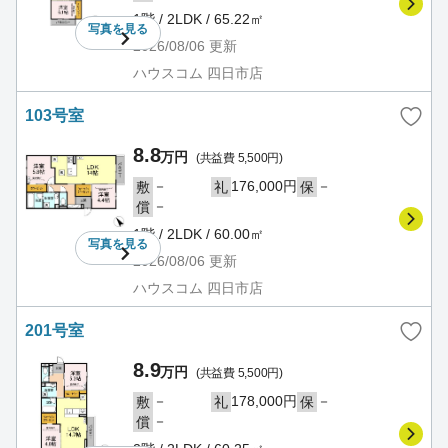
1階 / 2LDK / 65.22㎡
写真を
見る
2026/08/06
更新
ハウスコム 四日市店
103号室
8.8
万円
(共益費 5,500円)
－
176,000円
－
敷
礼
保
－
償
1階 / 2LDK / 60.00㎡
写真を
見る
2026/08/06
更新
ハウスコム 四日市店
201号室
8.9
万円
(共益費 5,500円)
－
178,000円
－
敷
礼
保
－
償