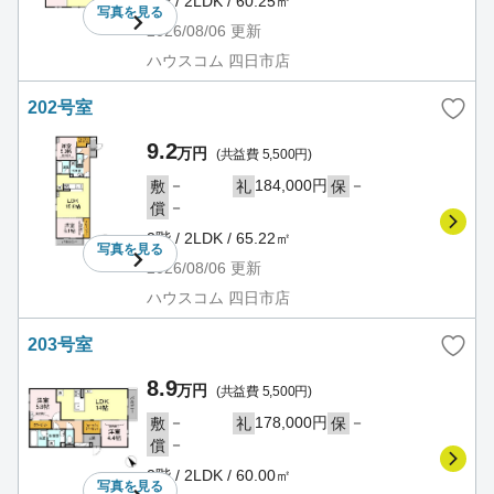
2階 / 2LDK / 60.25㎡
写真を
見る
2026/08/06
更新
ハウスコム 四日市店
202号室
9.2
万円
(共益費 5,500円)
－
184,000円
－
敷
礼
保
－
償
2階 / 2LDK / 65.22㎡
写真を
見る
2026/08/06
更新
ハウスコム 四日市店
203号室
8.9
万円
(共益費 5,500円)
－
178,000円
－
敷
礼
保
－
償
2階 / 2LDK / 60.00㎡
写真を
見る