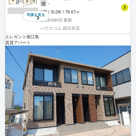
－
償
1階 / 3LDK / 78.67㎡
写真を
見る
2026/08/03
更新
ハウスコム 四日市店
エレガント南江島
賃貸アパート