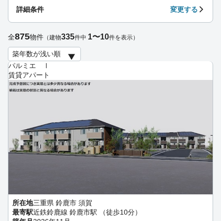
詳細条件
変更する
875
335
1〜10
全
物件
（建物
件中
件を表示）
パルミエ Ⅰ
賃貸アパート
所在地
三重県 鈴鹿市 須賀
最寄駅
近鉄鈴鹿線 鈴鹿市駅 （徒歩10分）