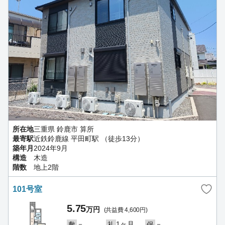
所在地
三重県 鈴鹿市 算所
最寄駅
近鉄鈴鹿線 平田町駅 （徒歩13分）
築年月
2024年9月
構造
木造
階数
地上2階
101号室
5.75
万円
(共益費 4,600円)
－
1ヶ月
－
敷
礼
保