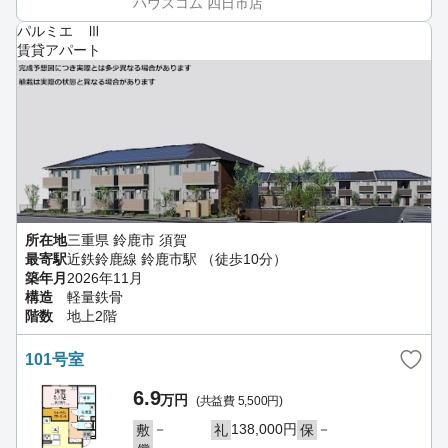
ハウスコム 四日市店
パルミエ Ⅲ
賃貸アパート
所在地
三重県 鈴鹿市 須賀
最寄駅
近鉄鈴鹿線 鈴鹿市駅 （徒歩10分）
築年月
2026年11月
構造
軽量鉄骨
階数
地上2階
101号室
6.9
万円
(共益費 5,500円)
－
138,000円
－
敷
礼
保