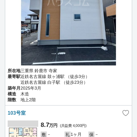
所在地
三重県 鈴鹿市 寺家
最寄駅
近鉄名古屋線 鼓ヶ浦駅 （徒歩3分）
近鉄名古屋線 白子駅 （徒歩23分）
築年月
2025年3月
構造
木造
階数
地上2階
103号室
8.7
万円
(共益費 4,000円)
－
1ヶ月
－
敷
礼
保