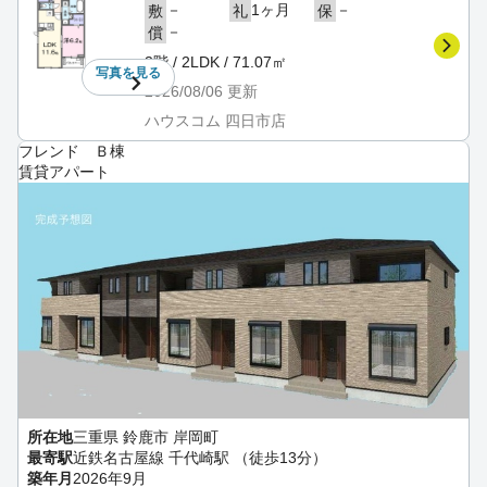
－
1ヶ月
－
敷
礼
保
－
償
3階 / 2LDK / 71.07㎡
写真を
見る
2026/08/06
更新
ハウスコム 四日市店
フレンド Ｂ棟
賃貸アパート
所在地
三重県 鈴鹿市 岸岡町
最寄駅
近鉄名古屋線 千代崎駅 （徒歩13分）
築年月
2026年9月