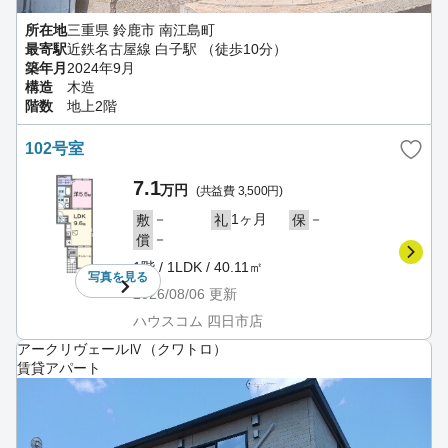
所在地
三重県 鈴鹿市 南江島町
最寄駅
近鉄名古屋線 白子駅 （徒歩10分）
築年月
2024年9月
構造
木造
階数
地上2階
102号室
7.1
万円
(共益費 3,500円)
－
1ヶ月
－
敷
礼
保
－
償
1階 / 1LDK / 40.11㎡
写真を
見る
2026/08/06
更新
ハウスコム 四日市店
アークリヴェールⅣ（クワトロ）
賃貸アパート