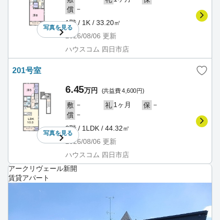
－
償
1階 / 1K / 33.20㎡
写真を
見る
2026/08/06
更新
ハウスコム 四日市店
201号室
6.45
万円
(共益費 4,600円)
－
1ヶ月
－
敷
礼
保
－
償
2階 / 1LDK / 44.32㎡
写真を
見る
2026/08/06
更新
ハウスコム 四日市店
アークリヴェール新開
賃貸アパート