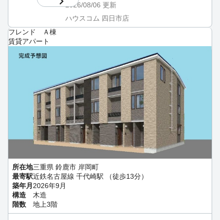
2026/08/06
更新
ハウスコム 四日市店
フレンド Ａ棟
賃貸アパート
所在地
三重県 鈴鹿市 岸岡町
最寄駅
近鉄名古屋線 千代崎駅 （徒歩13分）
築年月
2026年9月
構造
木造
階数
地上3階