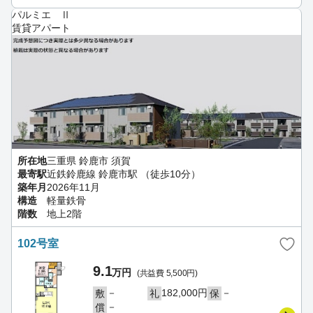
パルミエ Ⅱ
賃貸アパート
所在地
三重県 鈴鹿市 須賀
最寄駅
近鉄鈴鹿線 鈴鹿市駅 （徒歩10分）
築年月
2026年11月
構造
軽量鉄骨
階数
地上2階
102号室
9.1
万円
(共益費 5,500円)
－
182,000円
－
敷
礼
保
－
償