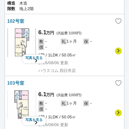
構造
木造
階数
地上2階
102号室
6.1
万円
(共益費 3,000円)
－
1ヶ月
－
敷
礼
保
－
償
1階 / 1LDK / 50.05㎡
写真を
見る
2026/08/06
更新
ハウスコム 四日市店
103号室
6.1
万円
(共益費 3,000円)
－
1ヶ月
－
敷
礼
保
－
償
1階 / 1LDK / 50.05㎡
写真を
見る
2026/08/06
更新