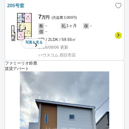
205号室
7
万円
(共益費 3,000円)
－
1ヶ月
－
敷
礼
保
－
償
2階 / 2LDK / 59.55㎡
写真を
見る
2026/08/06
更新
ハウスコム 四日市店
ファミーリオ鈴鹿
賃貸アパート