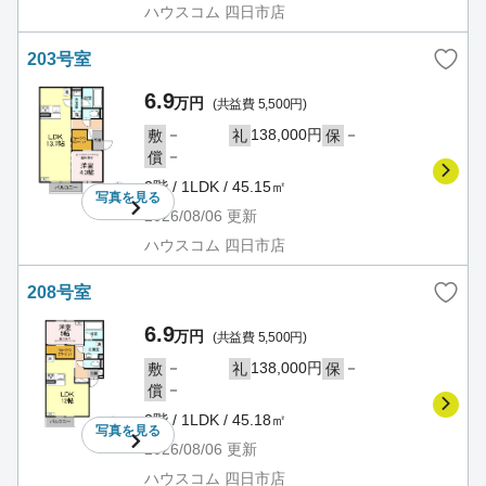
ハウスコム 四日市店
203号室
6.9
万円
(共益費 5,500円)
－
138,000円
－
敷
礼
保
－
償
2階 / 1LDK / 45.15㎡
写真を
見る
2026/08/06
更新
ハウスコム 四日市店
208号室
6.9
万円
(共益費 5,500円)
－
138,000円
－
敷
礼
保
－
償
2階 / 1LDK / 45.18㎡
写真を
見る
2026/08/06
更新
ハウスコム 四日市店