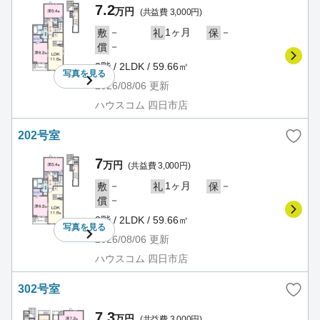
7.2
万円
(共益費 3,000円)
－
1ヶ月
－
敷
礼
保
－
償
2階 / 2LDK / 59.66㎡
写真を
見る
2026/08/06
更新
ハウスコム 四日市店
202号室
7
万円
(共益費 3,000円)
－
1ヶ月
－
敷
礼
保
－
償
2階 / 2LDK / 59.66㎡
写真を
見る
2026/08/06
更新
ハウスコム 四日市店
302号室
7.3
万円
(共益費 3,000円)