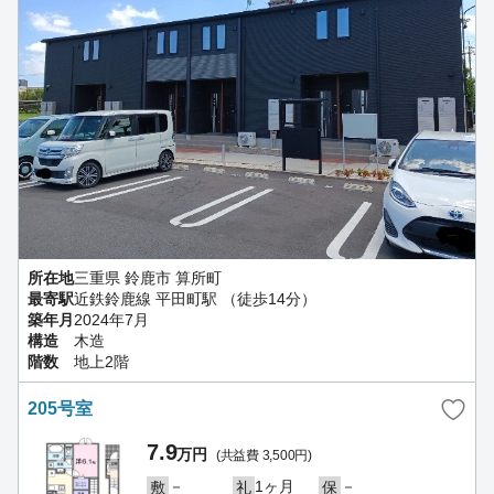
所在地
三重県 鈴鹿市 算所町
最寄駅
近鉄鈴鹿線 平田町駅 （徒歩14分）
築年月
2024年7月
構造
木造
階数
地上2階
205号室
7.9
万円
(共益費 3,500円)
－
1ヶ月
－
敷
礼
保