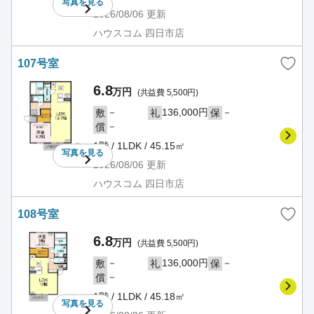
写真を
見る
2026/08/06
更新
ハウスコム 四日市店
107号室
6.8
万円
(共益費 5,500円)
－
136,000円
－
敷
礼
保
－
償
1階 / 1LDK / 45.15㎡
写真を
見る
2026/08/06
更新
ハウスコム 四日市店
108号室
6.8
万円
(共益費 5,500円)
－
136,000円
－
敷
礼
保
－
償
1階 / 1LDK / 45.18㎡
写真を
見る