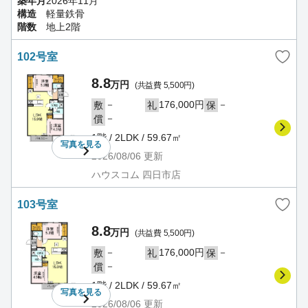
築年月
2026年11月
構造
軽量鉄骨
階数
地上2階
102号室
8.8
万円
(共益費 5,500円)
－
176,000円
－
敷
礼
保
－
償
1階 / 2LDK / 59.67㎡
写真を
見る
2026/08/06
更新
ハウスコム 四日市店
103号室
8.8
万円
(共益費 5,500円)
－
176,000円
－
敷
礼
保
－
償
1階 / 2LDK / 59.67㎡
写真を
見る
2026/08/06
更新