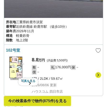
所在地
三重県
鈴鹿市
須賀
最寄駅
近鉄鈴鹿線
鈴鹿市駅
（徒歩10分）
築年月
2026年11月
構造
軽量鉄骨
階数
地上2階
102号室
8.8
万円
(共益費
5,500円
)
－
176,000円
－
敷
礼
保
－
償
1階
/
2LDK
/
59.67㎡
写真を
見る
2026/08/06
更新
ハウスコム 四日市店
今の検索条件で物件
(875件)
を見る