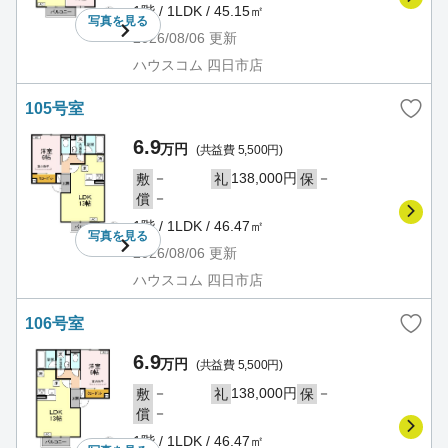
1階 / 1LDK / 45.15㎡
写真を
見る
2026/08/06
更新
ハウスコム 四日市店
105号室
6.9
万円
(共益費 5,500円)
－
138,000円
－
敷
礼
保
－
償
1階 / 1LDK / 46.47㎡
写真を
見る
2026/08/06
更新
ハウスコム 四日市店
106号室
6.9
万円
(共益費 5,500円)
－
138,000円
－
敷
礼
保
－
償
1階 / 1LDK / 46.47㎡