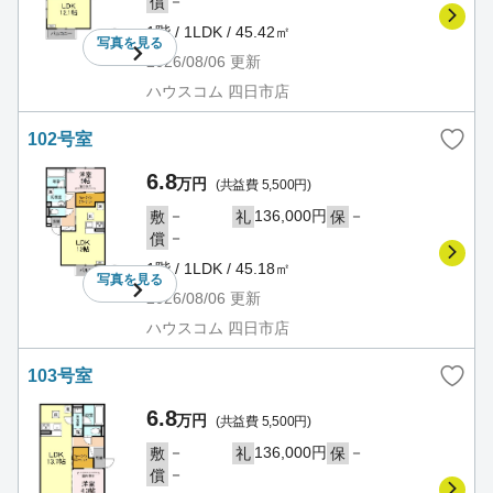
－
償
1階 / 1LDK / 45.42㎡
写真を
見る
2026/08/06
更新
ハウスコム 四日市店
102号室
6.8
万円
(共益費 5,500円)
－
136,000円
－
敷
礼
保
－
償
1階 / 1LDK / 45.18㎡
写真を
見る
2026/08/06
更新
ハウスコム 四日市店
103号室
6.8
万円
(共益費 5,500円)
－
136,000円
－
敷
礼
保
－
償