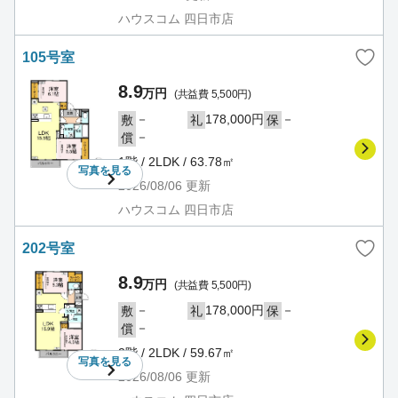
ハウスコム 四日市店
105号室
8.9
万円
(共益費 5,500円)
－
178,000円
－
敷
礼
保
－
償
1階 / 2LDK / 63.78㎡
写真を
見る
2026/08/06
更新
ハウスコム 四日市店
202号室
8.9
万円
(共益費 5,500円)
－
178,000円
－
敷
礼
保
－
償
2階 / 2LDK / 59.67㎡
写真を
見る
2026/08/06
更新