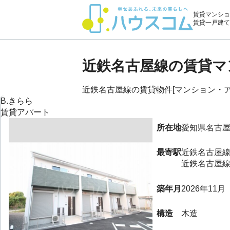
賃貸マンショ
賃貸一戸建て
近鉄名古屋線の賃貸マ
近鉄名古屋線の賃貸物件[マンション・アパー
B.きらら
賃貸アパート
所在地
愛知県
名古
最寄駅
近鉄名古屋
近鉄名古屋
築年月
2026年11月
構造
木造