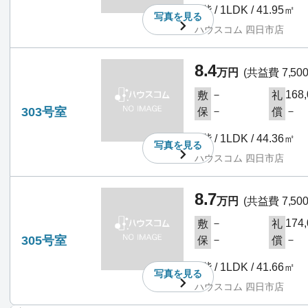
3階 / 1LDK / 41.95㎡
写真を
見る
ハウスコム 四日市店
8.4
万円
(共益費 7,50
－
168
敷
礼
303号室
－
－
保
償
3階 / 1LDK / 44.36㎡
写真を
見る
ハウスコム 四日市店
8.7
万円
(共益費 7,50
－
174
敷
礼
305号室
－
－
保
償
3階 / 1LDK / 41.66㎡
写真を
見る
ハウスコム 四日市店