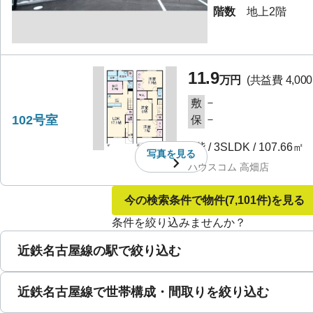
階数
地上2階
11.9
万円
(共益費
4,00
－
敷
102号室
－
保
1階
/
3SLDK
/
107.66㎡
写真を
見る
ハウスコム 高畑店
今の検索条件で物件
(7,101件)
を見る
条件を絞り込みませんか？
近鉄名古屋線の駅で絞り込む
近鉄名古屋線で世帯構成・間取りを絞り込む