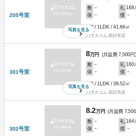
－
168
敷
礼
205号室
－
－
保
償
2階 / 1LDK / 41.66㎡
写真を
見る
ハウスコム 四日市店
8
万円
(共益費 7,500円
－
160
敷
礼
301号室
－
－
保
償
3階 / 1LDK / 39.52㎡
写真を
見る
ハウスコム 四日市店
8.2
万円
(共益費 7,50
－
164
敷
礼
302号室
－
－
保
償