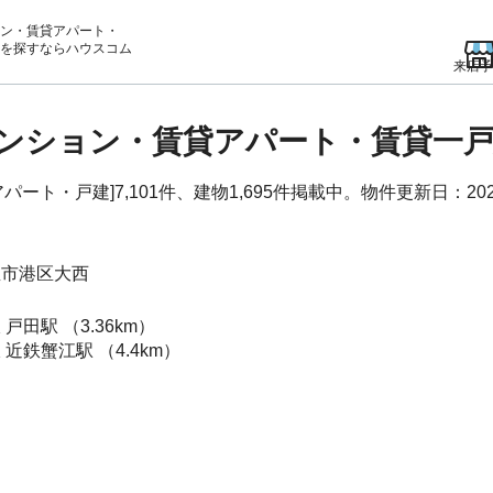
ン・賃貸アパート・
を
探すならハウスコム
来店予
ンション・賃貸アパート・賃貸一
ト・戸建]7,101件、建物1,695件掲載中。物件更新日：202
屋市港区
大西
線
戸田駅
（3.36km）
線
近鉄蟹江駅
（4.4km）