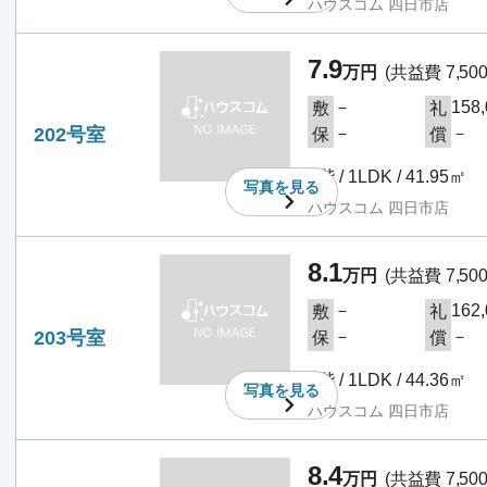
ハウスコム 四日市店
7.9
万円
(共益費 7,50
－
158
敷
礼
202号室
－
－
保
償
2階 / 1LDK / 41.95㎡
写真を
見る
ハウスコム 四日市店
8.1
万円
(共益費 7,50
－
162
敷
礼
203号室
－
－
保
償
2階 / 1LDK / 44.36㎡
写真を
見る
ハウスコム 四日市店
8.4
万円
(共益費 7,50