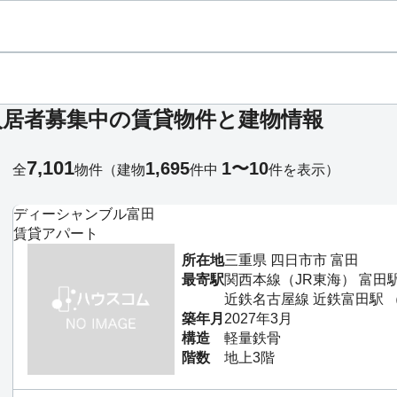
入居者募集中の賃貸物件と建物情報
7,101
1,695
1〜10
全
物件
（建物
件中
件を表示）
ディーシャンブル富田
賃貸アパート
所在地
三重県 四日市市 富田
最寄駅
関西本線（JR東海） 富田
近鉄名古屋線 近鉄富田駅 
築年月
2027年3月
構造
軽量鉄骨
階数
地上3階