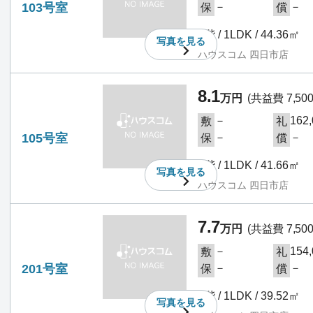
103号室
－
－
保
償
1階 / 1LDK / 44.36㎡
写真を
見る
ハウスコム 四日市店
8.1
万円
(共益費 7,50
－
162
敷
礼
105号室
－
－
保
償
1階 / 1LDK / 41.66㎡
写真を
見る
ハウスコム 四日市店
7.7
万円
(共益費 7,50
－
154
敷
礼
201号室
－
－
保
償
2階 / 1LDK / 39.52㎡
写真を
見る