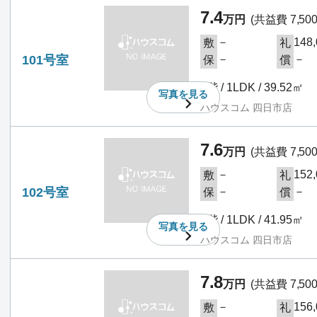
7.4
万円
(共益費 7,50
－
148
敷
礼
101号室
－
－
保
償
1階 / 1LDK / 39.52㎡
写真を
見る
ハウスコム 四日市店
7.6
万円
(共益費 7,50
－
152
敷
礼
102号室
－
－
保
償
1階 / 1LDK / 41.95㎡
写真を
見る
ハウスコム 四日市店
7.8
万円
(共益費 7,50
－
156
敷
礼