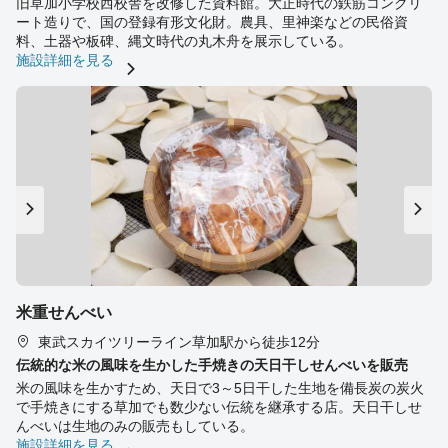
旧草加小学校西校舎を改修した資料館。大正時代の鉄筋コンクリ
ート造りで、国の登録有形文化財。農具、里神楽などの民俗資
料、土器や板碑、縄文時代の丸木舟を展示している。
施設詳細を見る
米重せんべい
東武スカイツリーライン草加駅から徒歩12分
伝統的な米の風味を生かした手焼きの天日干しせんべいを販売
米の風味を生かすため、天日で3～5日干した生地を備長炭の炭火
で手焼きにする草加でも数少ない伝統を継承する店。天日干しせ
んべいは生地のみの販売もしている。
施設詳細を見る