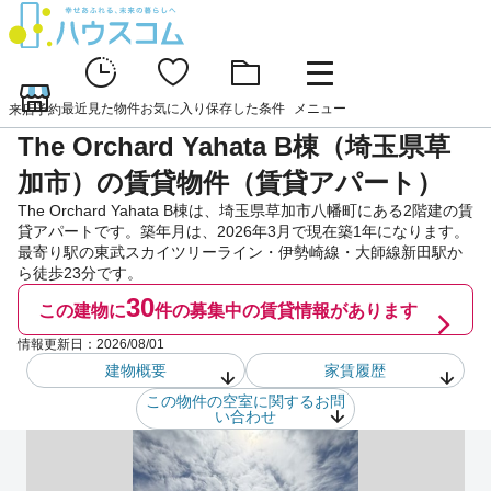
最近見た物件
お気に入り
保存した条件
メニュー
来店予約
The Orchard Yahata B棟（埼玉県草
加市）の賃貸物件（賃貸アパート）
The Orchard Yahata B棟は、埼玉県草加市八幡町にある2階建の賃
貸アパートです。築年月は、2026年3月で現在築1年になります。
最寄り駅の東武スカイツリーライン・伊勢崎線・大師線新田駅か
ら徒歩23分です。
30
この建物に
件の
募集中の賃貸情報があります
情報更新日：
2026/08/01
建物概要
家賃履歴
この物件の空室に関するお問
い合わせ