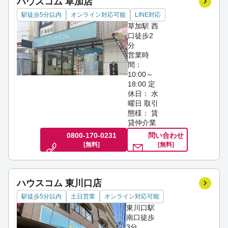
ハウスコム 草加店
駅徒歩5分以内
オンライン対応可能
LINE対応
草加駅 西
口徒歩2
分
営業時
間：
10:00～
18:00
定
休日： 水
曜日
取引
態様： 賃
貸仲介業
0800-170-0231
問い合わせ
[無料]
[無料]
ハウスコム 東川口店
駅徒歩5分以内
土日営業
オンライン対応可能
東川口駅
南口徒歩
3分