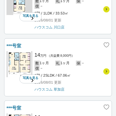
1ヶ月
1ヶ月
－
敷
礼
保
－
償
2階 / 1LDK / 33.53㎡
写真を
見る
2026/08/01
更新
ハウスコム 川口店
***号室
14
万円
（共益費 8,000円）
1ヶ月
1ヶ月
－
敷
礼
保
－
償
1階 / 2SLDK / 67.06㎡
写真を
見る
2026/08/01
更新
ハウスコム 草加店
***号室