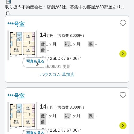
取り扱う不動産会社・店舗が3社、募集中の部屋が30部屋ありま
す。
***号室
14
万円
（共益費 8,000円）
1ヶ月
1ヶ月
－
敷
礼
保
－
償
1階 / 2SLDK / 67.06㎡
写真を
見る
2026/08/01
更新
ハウスコム 草加店
***号室
14
万円
（共益費 8,000円）
1ヶ月
1ヶ月
－
敷
礼
保
－
償
1階 / 2SLDK / 67.06㎡
写真を
見る