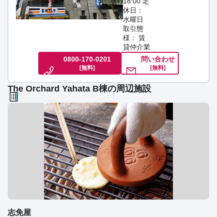
18:00
定
休日：
水曜日
取引態
様： 賃
貸仲介業
0800-170-0201
問い合わせ
[無料]
[無料]
The Orchard Yahata B棟の周辺施設
志免屋