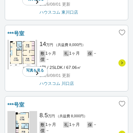
2026/08/01
更新
ハウスコム 東川口店
***号室
14
万円
（共益費 8,000円）
1ヶ月
1ヶ月
－
敷
礼
保
－
償
1階 / 2SLDK / 67.06㎡
写真を
見る
2026/08/01
更新
ハウスコム 川口店
***号室
8.5
万円
（共益費 8,000円）
1ヶ月
1ヶ月
－
敷
礼
保
－
償