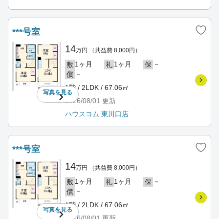
***号室
14
万円
（共益費 8,000円）
1ヶ月
1ヶ月
－
敷
礼
保
－
償
1階 / 2LDK / 67.06㎡
写真を
見る
2026/08/01
更新
ハウスコム 東川口店
***号室
14
万円
（共益費 8,000円）
1ヶ月
1ヶ月
－
敷
礼
保
－
償
1階 / 2LDK / 67.06㎡
写真を
見る
2026/08/01
更新