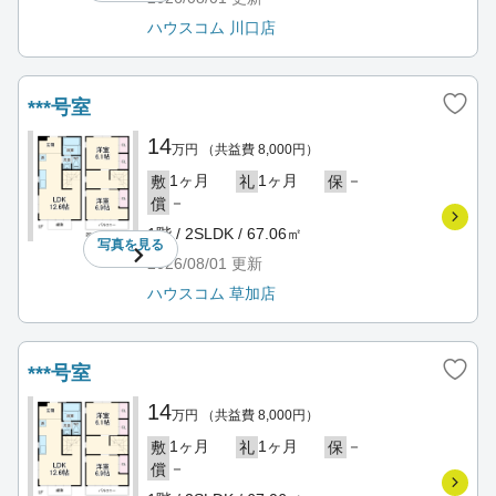
ハウスコム 川口店
***号室
14
万円
（共益費 8,000円）
1ヶ月
1ヶ月
－
敷
礼
保
－
償
1階 / 2SLDK / 67.06㎡
写真を
見る
2026/08/01
更新
ハウスコム 草加店
***号室
14
万円
（共益費 8,000円）
1ヶ月
1ヶ月
－
敷
礼
保
－
償