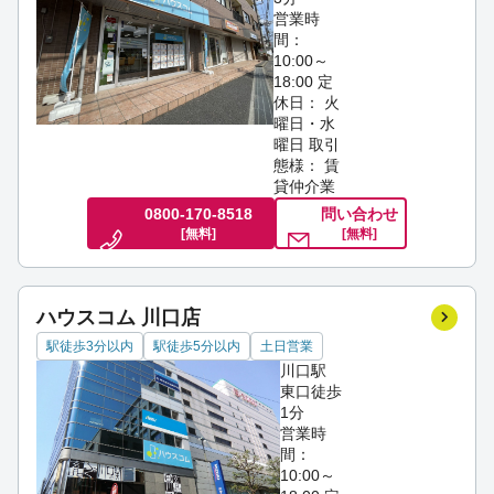
営業時
間：
10:00～
18:00
定
休日： 火
曜日・水
曜日
取引
態様： 賃
貸仲介業
0800-170-8518
問い合わせ
[無料]
[無料]
ハウスコム 川口店
駅徒歩3分以内
駅徒歩5分以内
土日営業
川口駅
東口徒歩
1分
営業時
間：
10:00～