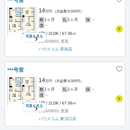
***号室
14
万円
（共益費 8,000円）
1ヶ月
1ヶ月
－
敷
礼
保
－
償
1階 / 2LDK / 67.06㎡
写真を
見る
2026/08/01
更新
ハウスコム 草加店
***号室
14
万円
（共益費 8,000円）
1ヶ月
1ヶ月
－
敷
礼
保
－
償
1階 / 2LDK / 67.06㎡
写真を
見る
2026/08/01
更新
ハウスコム 東川口店