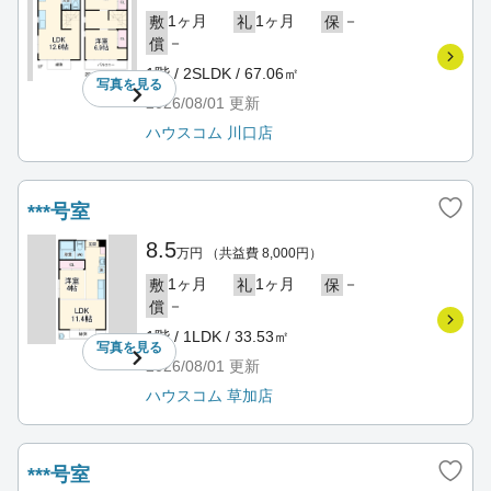
1ヶ月
1ヶ月
－
敷
礼
保
－
償
1階 / 2SLDK / 67.06㎡
写真を
見る
2026/08/01
更新
ハウスコム 川口店
***号室
8.5
万円
（共益費 8,000円）
1ヶ月
1ヶ月
－
敷
礼
保
－
償
1階 / 1LDK / 33.53㎡
写真を
見る
2026/08/01
更新
ハウスコム 草加店
***号室