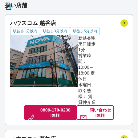
扱い店舗
ハウスコム 越谷店
駅徒歩1分以内
駅徒歩3分以内
駅徒歩5分以内
新越谷駅
東口徒歩
1分
営業時
間：
10:00～
18:00
定
休日：
水曜日
取引態
様： 賃
貸仲介業
0800-170-0238
問い合わせ
[無料]
[無料]