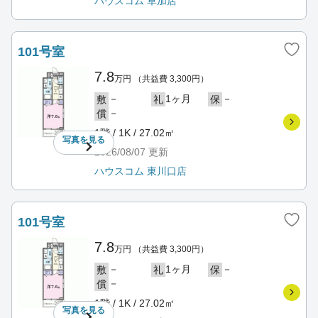
ハウスコム 草加店
101号室
7.8
万円
（共益費 3,300円）
－
1ヶ月
－
敷
礼
保
－
償
1階 / 1K / 27.02㎡
写真を
見る
2026/08/07
更新
ハウスコム 東川口店
101号室
7.8
万円
（共益費 3,300円）
－
1ヶ月
－
敷
礼
保
－
償
1階 / 1K / 27.02㎡
写真を
見る