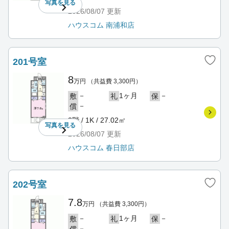
写真を
見る
2026/08/07
更新
ハウスコム 南浦和店
201号室
8
万円
（共益費 3,300円）
－
1ヶ月
－
敷
礼
保
－
償
2階 / 1K / 27.02㎡
写真を
見る
2026/08/07
更新
ハウスコム 春日部店
202号室
7.8
万円
（共益費 3,300円）
－
1ヶ月
－
敷
礼
保
－
償