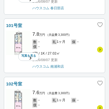
2026/08/07
更新
ハウスコム 春日部店
101号室
7.8
万円
（共益費 3,300円）
－
1ヶ月
－
敷
礼
保
－
償
1階 / 1K / 27.02㎡
写真を
見る
2026/08/07
更新
ハウスコム 南浦和店
102号室
7.6
万円
（共益費 3,300円）
－
1ヶ月
－
敷
礼
保
－
償