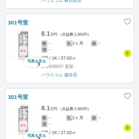
ハウスコム 春日部店
301号室
8.1
万円
（共益費 3,300円）
－
1ヶ月
－
敷
礼
保
－
償
3階 / 1K / 27.02㎡
写真を
見る
2026/08/07
更新
ハウスコム 越谷店
301号室
8.1
万円
（共益費 3,300円）
－
1ヶ月
－
敷
礼
保
－
償
3階 / 1K / 27.02㎡
写真を
見る