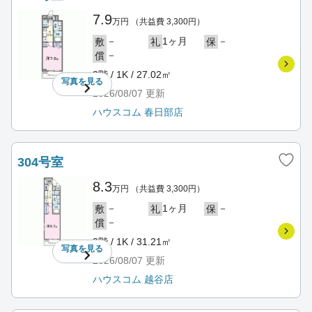
7.9
万円
（共益費 3,300円）
－
1ヶ月
－
敷
礼
保
－
償
3階 / 1K / 27.02㎡
写真を
見る
2026/08/07
更新
ハウスコム 春日部店
304号室
8.3
万円
（共益費 3,300円）
－
1ヶ月
－
敷
礼
保
－
償
3階 / 1K / 31.21㎡
写真を
見る
2026/08/07
更新
ハウスコム 越谷店