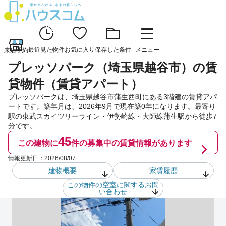
最近見た物件
お気に入り
保存した条件
メニュー
来店予約
プレッソパーク（埼玉県越谷市）の賃
貸物件（賃貸アパート）
プレッソパークは、埼玉県越谷市蒲生西町にある3階建の賃貸アパ
ートです。築年月は、2026年9月で現在築0年になります。最寄り
駅の東武スカイツリーライン・伊勢崎線・大師線蒲生駅から徒歩7
分です。
45
この建物に
件の
募集中の賃貸情報があります
情報更新日：
2026/08/07
建物概要
家賃履歴
この物件の空室に関するお問
い合わせ