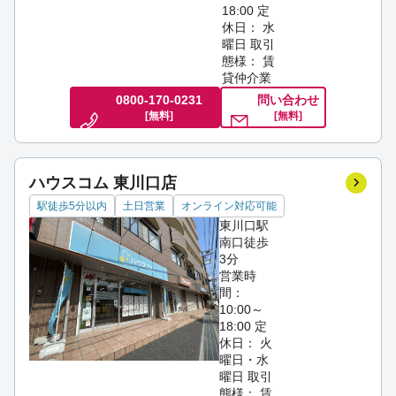
18:00
定
休日： 水
曜日
取引
態様： 賃
貸仲介業
0800-170-0231
問い合わせ
[無料]
[無料]
ハウスコム 東川口店
駅徒歩5分以内
土日営業
オンライン対応可能
東川口駅
南口徒歩
3分
営業時
間：
10:00～
18:00
定
休日： 火
曜日・水
曜日
取引
態様： 賃