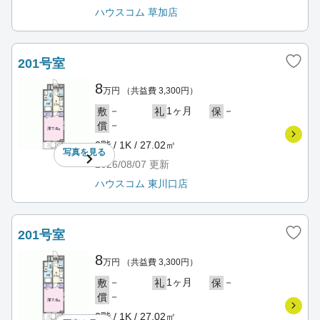
ハウスコム 草加店
201号室
8
万円
（共益費 3,300円）
－
1ヶ月
－
敷
礼
保
－
償
2階 / 1K / 27.02㎡
写真を
見る
2026/08/07
更新
ハウスコム 東川口店
201号室
8
万円
（共益費 3,300円）
－
1ヶ月
－
敷
礼
保
－
償
2階 / 1K / 27.02㎡