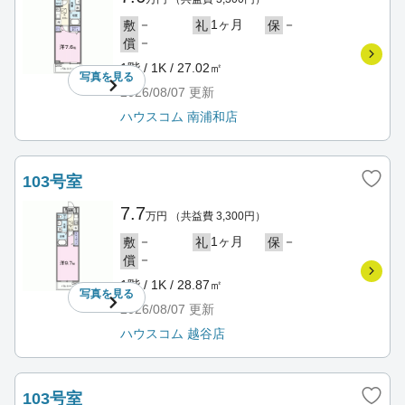
－
1ヶ月
－
敷
礼
保
－
償
1階 / 1K / 27.02㎡
写真を
見る
2026/08/07
更新
ハウスコム 南浦和店
103号室
7.7
万円
（共益費 3,300円）
－
1ヶ月
－
敷
礼
保
－
償
1階 / 1K / 28.87㎡
写真を
見る
2026/08/07
更新
ハウスコム 越谷店
103号室