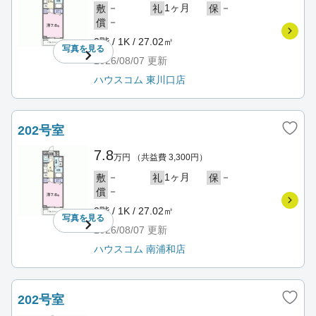
－
1ヶ月
－
敷
礼
保
－
償
2階 / 1K / 27.02㎡
写真を
見る
2026/08/07
更新
ハウスコム 東川口店
202号室
7.8
万円
（共益費 3,300円）
－
1ヶ月
－
敷
礼
保
－
償
2階 / 1K / 27.02㎡
写真を
見る
2026/08/07
更新
ハウスコム 南浦和店
202号室