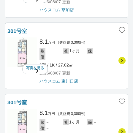
2026/08/07
更新
ハウスコム 草加店
301号室
8.1
万円
（共益費 3,300円）
－
1ヶ月
－
敷
礼
保
－
償
3階 / 1K / 27.02㎡
写真を
見る
2026/08/07
更新
ハウスコム 東川口店
301号室
8.1
万円
（共益費 3,300円）
－
1ヶ月
－
敷
礼
保
－
償