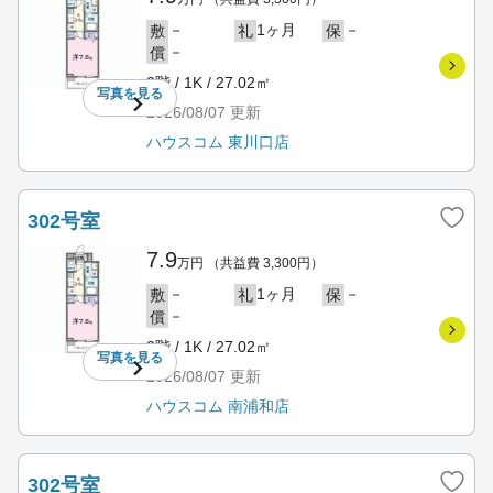
－
1ヶ月
－
敷
礼
保
－
償
3階 / 1K / 27.02㎡
写真を
見る
2026/08/07
更新
ハウスコム 東川口店
302号室
7.9
万円
（共益費 3,300円）
－
1ヶ月
－
敷
礼
保
－
償
3階 / 1K / 27.02㎡
写真を
見る
2026/08/07
更新
ハウスコム 南浦和店
302号室