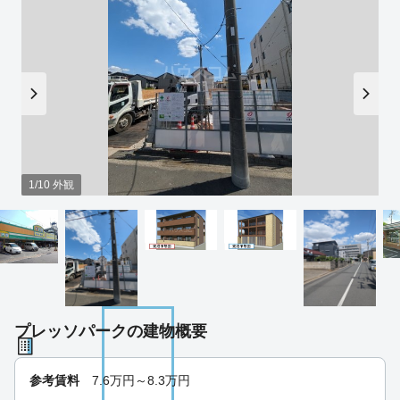
1/10 外観
プレッソパークの建物概要
参考賃料
7.6
万円～
8.3
万円