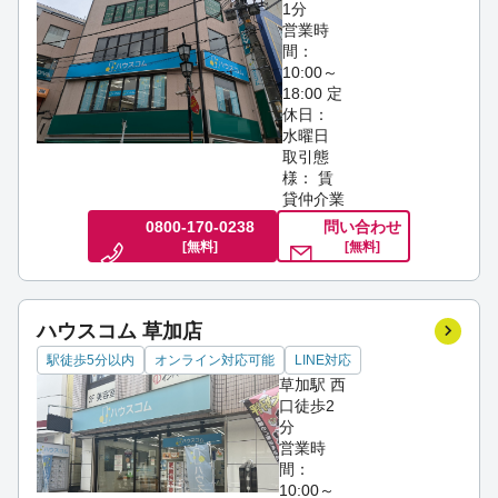
1分
営業時
間：
10:00～
18:00
定
休日：
水曜日
取引態
様： 賃
貸仲介業
0800-170-0238
問い合わせ
[無料]
[無料]
ハウスコム 草加店
駅徒歩5分以内
オンライン対応可能
LINE対応
草加駅 西
口徒歩2
分
営業時
間：
10:00～