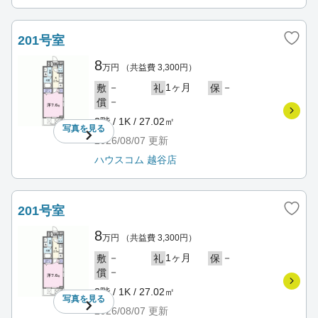
201号室
8
万円
（共益費 3,300円）
－
1ヶ月
－
敷
礼
保
－
償
2階 / 1K / 27.02㎡
写真を
見る
2026/08/07
更新
ハウスコム 越谷店
201号室
8
万円
（共益費 3,300円）
－
1ヶ月
－
敷
礼
保
－
償
2階 / 1K / 27.02㎡
写真を
見る
2026/08/07
更新