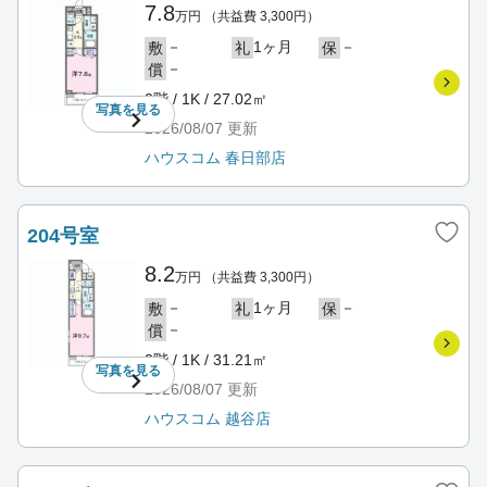
7.8
万円
（共益費 3,300円）
－
1ヶ月
－
敷
礼
保
－
償
2階 / 1K / 27.02㎡
写真を
見る
2026/08/07
更新
ハウスコム 春日部店
204号室
8.2
万円
（共益費 3,300円）
－
1ヶ月
－
敷
礼
保
－
償
2階 / 1K / 31.21㎡
写真を
見る
2026/08/07
更新
ハウスコム 越谷店