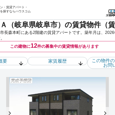
ン・賃貸アパート・
を
探すならハウスコム
来店予
Ａ（岐阜県岐阜市）の賃貸物件（
市長森本町にある2階建の賃貸アパートです。築年月は、2026
す。
12
この建物に
件の
募集中の賃貸情報があります
この物件の
概要
家賃履歴
お問