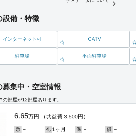
学区データについて
の設備・特徴
インターネット可
CATV
駐車場
平面駐車場
の募集中・空室情報
中の部屋が12部屋あります。
6.65
万円
（共益費 3,500円）
－
1ヶ月
－
－
敷
礼
保
償