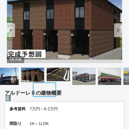
1/8 外観
アルドーレⅡの建物概要
参考賃料
7
万円～
8.2
万円
間取り
1K～1LDK