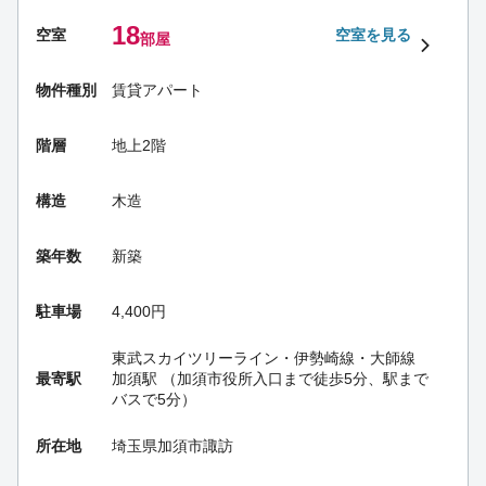
18
空室
空室を見る
部屋
物件種別
賃貸アパート
階層
地上2階
構造
木造
築年数
新築
駐車場
4,400円
東武スカイツリーライン・伊勢崎線・大師線
最寄駅
加須駅
（加須市役所入口まで徒歩5分、駅まで
バスで5分）
所在地
埼玉県加須市諏訪