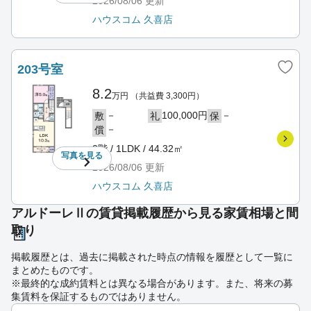
2026/08/06
更新
ハウスコム 久喜店
203号室
8.2
万円
（共益費 3,300円）
－
100,000円
－
敷
礼
保
－
償
2階 / 1LDK / 44.32㎡
写真を
見る
2026/08/06
更新
ハウスコム 久喜店
アルドーレⅡの賃貸掲載履歴から見る家賃相場と間
取り
掲載履歴とは、過去に掲載された時点の情報を履歴として一覧に
まとめたものです。
※最終的な成約賃料とは異なる場合があります。また、将来の募
集賃料を保証するものではありません。