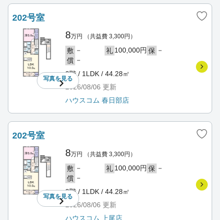
202号室
8
万円
（共益費 3,300円）
－
100,000円
－
敷
礼
保
－
償
2階 / 1LDK / 44.28㎡
写真を
見る
2026/08/06
更新
ハウスコム 春日部店
202号室
8
万円
（共益費 3,300円）
－
100,000円
－
敷
礼
保
－
償
2階 / 1LDK / 44.28㎡
写真を
見る
2026/08/06
更新
ハウスコム 上尾店