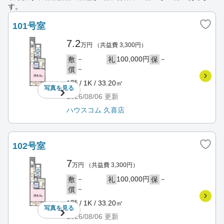
す。
101号室
7.2
万円
（共益費 3,300円）
－
100,000円
－
敷
礼
保
－
償
1階 / 1K / 33.20㎡
写真を
見る
2026/08/06
更新
ハウスコム 久喜店
102号室
7
万円
（共益費 3,300円）
－
100,000円
－
敷
礼
保
－
償
1階 / 1K / 33.20㎡
写真を
見る
2026/08/06
更新