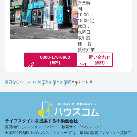
営業時
間：
10:00～
18:00
定
休日：
水曜日
取引態
様： 賃
貸仲介業
0800-170-6603
問い合わせ
[無料]
[無料]
賃貸ならハウスコム
埼玉県
加須市
加須駅
アルドーレⅡ
ライフスタイルを提案する不動産会社
賃貸物件（マンション･アパート）検索サイト"ハウスコム"
全国200店舗以上の"ハウスコムグループ"は、最新の賃貸マンション・賃貸ア