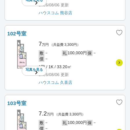
写真を
見る
2026/08/06
更新
ハウスコム 熊谷店
102号室
7
万円
（共益費 3,300円）
－
100,000円
－
敷
礼
保
－
償
1階 / 1K / 33.20㎡
写真を
見る
2026/08/06
更新
ハウスコム 久喜店
103号室
7.2
万円
（共益費 3,300円）
－
100,000円
－
敷
礼
保
－
償