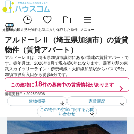
最近見た物件
お気に入り
保存した条件
メニュー
来店予約
アルドーレⅡ（埼玉県加須市）の賃貸
物件（賃貸アパート）
アルドーレⅡは、埼玉県加須市諏訪にある2階建の賃貸アパートで
す。築年月は、2026年9月で現在築0年になります。最寄り駅の東
武スカイツリーライン・伊勢崎線・大師線加須駅からバスで5分、
加須市役所入口から徒歩5分です。
18
この建物に
件の
募集中の賃貸情報があります
情報更新日：
2026/08/06
建物概要
家賃履歴
この物件の空室に関するお問
い合わせ