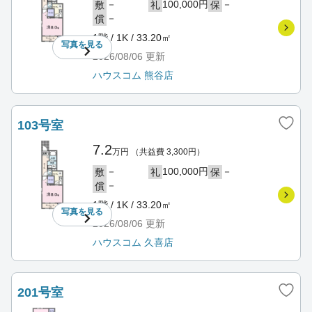
－
100,000円
－
敷
礼
保
－
償
1階 / 1K / 33.20㎡
写真を
見る
2026/08/06
更新
ハウスコム 熊谷店
103号室
7.2
万円
（共益費 3,300円）
－
100,000円
－
敷
礼
保
－
償
1階 / 1K / 33.20㎡
写真を
見る
2026/08/06
更新
ハウスコム 久喜店
201号室