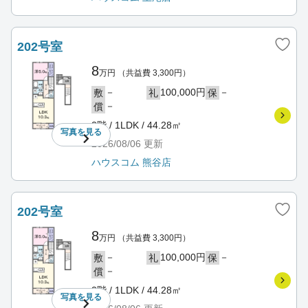
202号室
8
万円
（共益費 3,300円）
－
100,000円
－
敷
礼
保
－
償
2階 / 1LDK / 44.28㎡
写真を
見る
2026/08/06
更新
ハウスコム 熊谷店
202号室
8
万円
（共益費 3,300円）
－
100,000円
－
敷
礼
保
－
償
2階 / 1LDK / 44.28㎡
写真を
見る