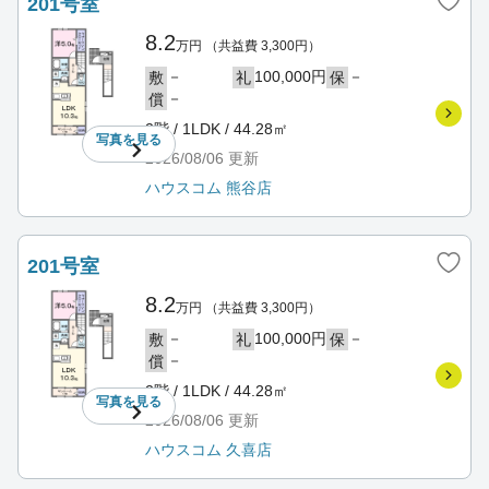
201号室
8.2
万円
（共益費 3,300円）
－
100,000円
－
敷
礼
保
－
償
2階 / 1LDK / 44.28㎡
写真を
見る
2026/08/06
更新
ハウスコム 熊谷店
201号室
8.2
万円
（共益費 3,300円）
－
100,000円
－
敷
礼
保
－
償
2階 / 1LDK / 44.28㎡
写真を
見る
2026/08/06
更新
ハウスコム 久喜店