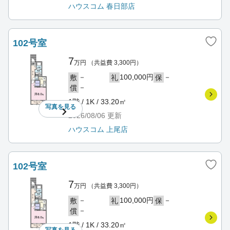
ハウスコム 春日部店
102号室
7
万円
（共益費 3,300円）
－
100,000円
－
敷
礼
保
－
償
1階 / 1K / 33.20㎡
写真を
見る
2026/08/06
更新
ハウスコム 上尾店
102号室
7
万円
（共益費 3,300円）
－
100,000円
－
敷
礼
保
－
償
1階 / 1K / 33.20㎡