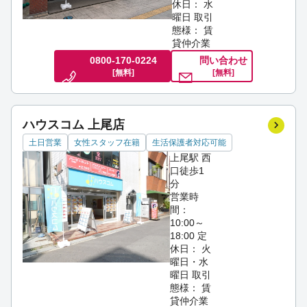
休日： 水
曜日
取引
態様： 賃
貸仲介業
0800-170-0224
問い合わせ
[無料]
[無料]
ハウスコム 上尾店
土日営業
女性スタッフ在籍
生活保護者対応可能
上尾駅 西
口徒歩1
分
営業時
間：
10:00～
18:00
定
休日： 火
曜日・水
曜日
取引
態様： 賃
貸仲介業