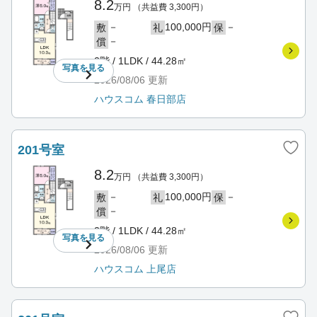
8.2
万円
（共益費 3,300円）
－
100,000円
－
敷
礼
保
－
償
2階 / 1LDK / 44.28㎡
写真を
見る
2026/08/06
更新
ハウスコム 春日部店
201号室
8.2
万円
（共益費 3,300円）
－
100,000円
－
敷
礼
保
－
償
2階 / 1LDK / 44.28㎡
写真を
見る
2026/08/06
更新
ハウスコム 上尾店