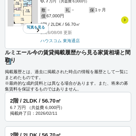
6.7
万円
（共益費 6,000円）
－
－
1ヶ月
敷
礼
保
67,000円
償
3階 / 2LDK / 56.70㎡
写真を
見る
2026/08/08
更新
ハウスコム 東海通店
ルミエール今の賃貸掲載履歴から見る家賃相場と間
取り
掲載履歴とは、過去に掲載された時点の情報を履歴として一覧に
まとめたものです。
※最終的な成約賃料とは異なる場合があります。また、将来の募
集賃料を保証するものではありません。
2階 / 2LDK / 56.70㎡
6.7
万円
（共益費 6,000円）
掲載終了日：2026/02/11
2階 / 2LDK / 56.70㎡