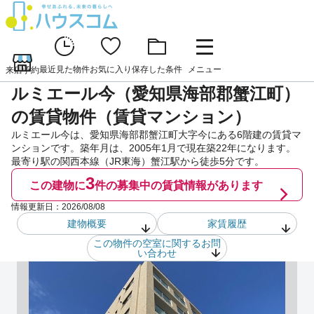
最近見た物件
お気に入り
保存した条件
メニュー
来店予約
ルミエール今（愛知県海部郡蟹江町）
の賃貸物件（賃貸マンション）
ルミエール今は、愛知県海部郡蟹江町大字今にある6階建の賃貸マ
ンションです。築年月は、2005年1月で現在築22年になります。
最寄り駅の関西本線（JR東海）蟹江駅から徒歩5分です。
3
この建物に
件の
募集中の賃貸情報があります
情報更新日：
2026/08/08
建物概要
家賃履歴
この物件の空室に関するお問
い合わせ