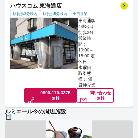
ハウスコム 東海通店
駅徒歩3分以内
駅徒歩5分以内
土日営業
東海通駅
4番出口
徒歩2分
営業時
間：
10:00～
18:00
定
休日：
水曜日
取引態
様： 賃
貸仲介業
0800-170-3375
問い合わせ
[無料]
[無料]
ルミエール今の周辺施設