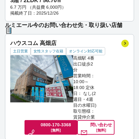
3階 / 2LDK / 56.70㎡
6.7
万円
（共益費 6,000円）
掲載終了日：2025/12/26
ルミエール今のお問い合わせ先・取り扱い店舗
ハウスコム 高畑店
土日営業
女性スタッフ在籍
オンライン対応可能
高畑駅 4番
出口徒歩2
分
営業時間：
10:00～
18:00
定休
日： なし(2
週目・4週
目の水曜日)
取引態様：
賃貸仲介業
0800-170-3368
問い合わせ
[無料]
[無料]