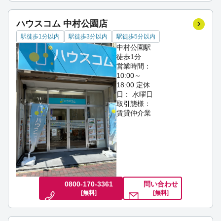
ハウスコム 中村公園店
駅徒歩1分以内
駅徒歩3分以内
駅徒歩5分以内
中村公園駅
徒歩1分
営業時間：
10:00～
18:00
定休
日： 水曜日
取引態様：
賃貸仲介業
0800-170-3361
問い合わせ
[無料]
[無料]