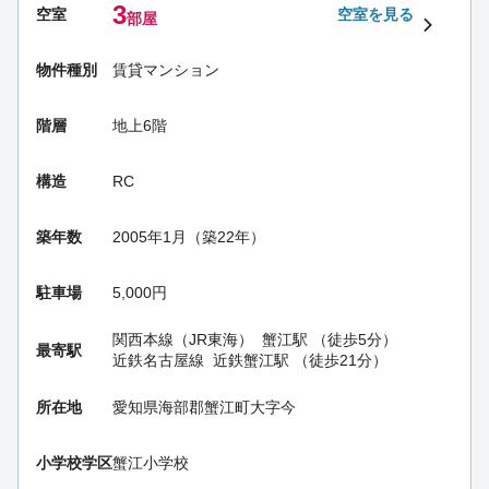
3
空室
空室を見る
部屋
物件種別
賃貸マンション
階層
地上6階
構造
RC
築年数
2005年1月（築22年）
駐車場
5,000円
関西本線（JR東海）
蟹江駅
（徒歩5分）
最寄駅
近鉄名古屋線
近鉄蟹江駅
（徒歩21分）
所在地
愛知県海部郡蟹江町大字今
小学校学区
蟹江小学校