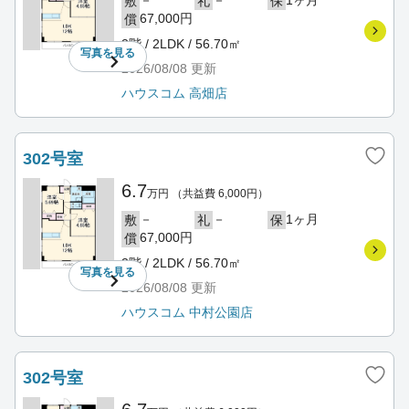
－
－
1ヶ月
敷
礼
保
67,000円
償
3階 / 2LDK / 56.70㎡
写真を
見る
2026/08/08
更新
ハウスコム 高畑店
302号室
6.7
万円
（共益費 6,000円）
－
－
1ヶ月
敷
礼
保
67,000円
償
3階 / 2LDK / 56.70㎡
写真を
見る
2026/08/08
更新
ハウスコム 中村公園店
302号室