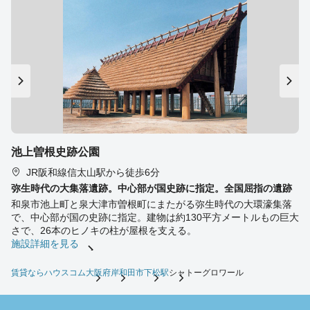
池上曽根史跡公園
JR阪和線信太山駅から徒歩6分
弥生時代の大集落遺跡。中心部が国史跡に指定。全国屈指の遺跡
和泉市池上町と泉大津市曽根町にまたがる弥生時代の大環濠集落
で、中心部が国の史跡に指定。建物は約130平方メートルもの巨大
さで、26本のヒノキの柱が屋根を支える。
施設詳細を見る
賃貸ならハウスコム
大阪府
岸和田市
下松駅
シャトーグロワール