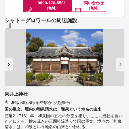
0800-170-5561
問い合わせ
[無料]
[無料]
シャトーグロワールの周辺施設
泉井上神社
JR阪和線和泉府中駅から徒歩5分
国の重文。境内の和泉清水は、和泉という地名の由来
霊亀2（716）年、和泉国の五社の分霊を祀り、ここに総社を置い
たと伝える。檜皮葺きの三間社流造りで国の重文。境内の「和泉
清水」は、和泉という地名の由来といわれる。