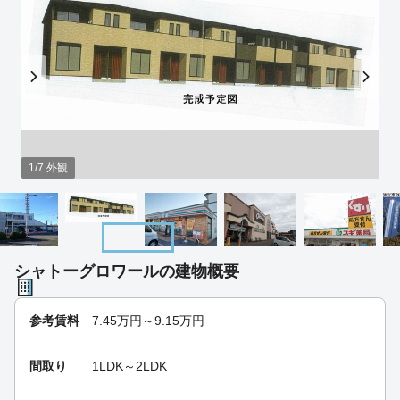
1/7 外観
シャトーグロワールの建物概要
参考賃料
7.45
万円～
9.15
万円
間取り
1LDK～2LDK