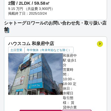
2階 / 2LDK / 59.58㎡
9.15
万円
（共益費 3,900円）
掲載終了日：2025/10/24
シャトーグロワールのお問い合わせ先・取り扱い店
舗
ハウスコム 和泉府中店
土日営業
年中無休（年末年始などを除く）
和泉府中
駅 徒歩1
分
営業時
間：
10:00～
18:00
定
休日：
水曜日
取引態
様： 賃
貸仲介業