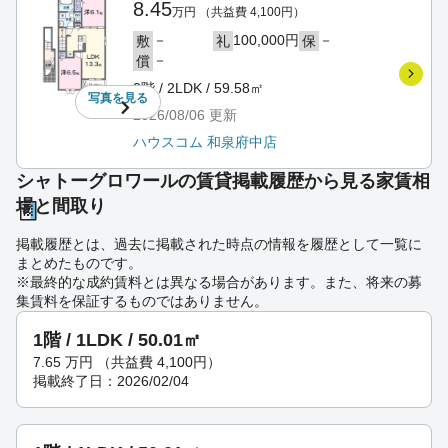
8.45
万円
（共益費 4,100円）
－
100,000円
－
敷
礼
保
－
償
2階 / 2LDK / 59.58㎡
写真を
見る
2026/08/06
更新
ハウスコム 和泉府中店
シャトーグロワールの賃貸掲載履歴から見る家賃相
場と間取り
掲載履歴とは、過去に掲載された時点の情報を履歴として一覧に
まとめたものです。
※最終的な成約賃料とは異なる場合があります。また、将来の募
集賃料を保証するものではありません。
1階 / 1LDK / 50.01㎡
7.65
万円
（共益費 4,100円）
掲載終了日：2026/02/04