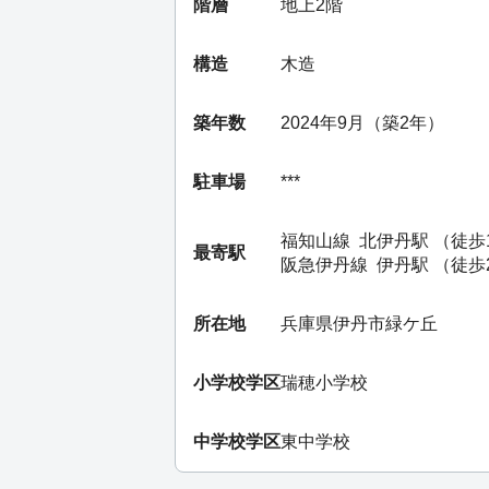
階層
地上2階
構造
木造
築年数
2024年9月（築2年）
駐車場
***
福知山線
北伊丹駅
（徒歩
最寄駅
阪急伊丹線
伊丹駅
（徒歩
所在地
兵庫県伊丹市緑ケ丘
小学校学区
瑞穂小学校
中学校学区
東中学校