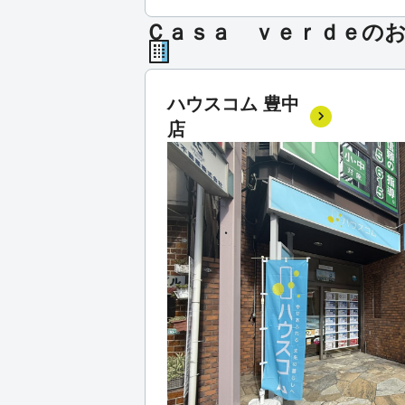
Ｃａｓａ ｖｅｒｄｅの
ハウスコム 豊中
店