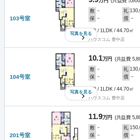
万円
(共益費 5,80
－
130
敷
礼
103号室
－
－
保
償
1階 / 1LDK / 44.70㎡
写真を
見る
ハウスコム 豊中店
10.1
万円
(共益費 5,8
－
130
敷
礼
104号室
－
－
保
償
1階 / 1LDK / 44.70㎡
写真を
見る
ハウスコム 豊中店
11.9
万円
(共益費 5,8
－
150
敷
礼
201号室
－
－
保
償