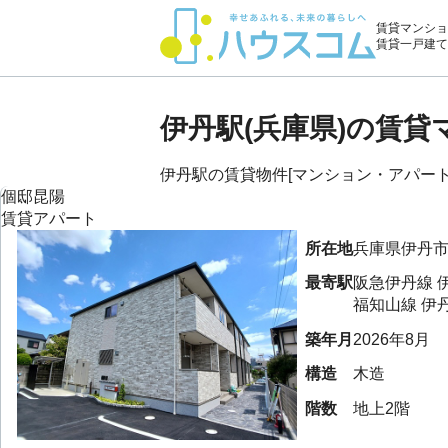
賃貸マンショ
賃貸一戸建て
伊丹駅(兵庫県)の賃
伊丹駅の賃貸物件[マンション・アパート・
個邸昆陽
賃貸アパート
所在地
兵庫県
伊丹
最寄駅
阪急伊丹線
福知山線
伊
築年月
2026年8月
構造
木造
階数
地上2階