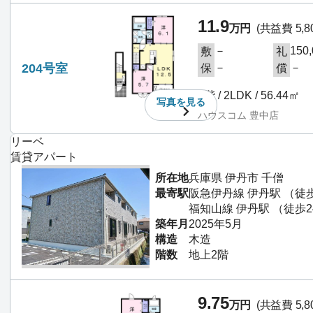
11.9
万円
(共益費 5,8
－
150
敷
礼
204号室
－
－
保
償
2階 / 2LDK / 56.44㎡
写真を
見る
ハウスコム 豊中店
リーベ
賃貸アパート
所在地
兵庫県 伊丹市 千僧
最寄駅
阪急伊丹線 伊丹駅 （徒
福知山線 伊丹駅 （徒歩2
築年月
2025年5月
構造
木造
階数
地上2階
9.75
万円
(共益費 5,8