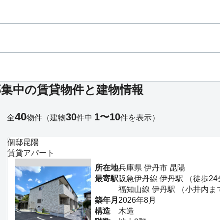
募集中の賃貸物件と建物情報
40
30
1〜10
全
物件
（建物
件中
件を表示）
個邸昆陽
賃貸アパート
所在地
兵庫県 伊丹市 昆陽
最寄駅
阪急伊丹線 伊丹駅 （徒歩24
福知山線 伊丹駅 （小井内ま
築年月
2026年8月
構造
木造