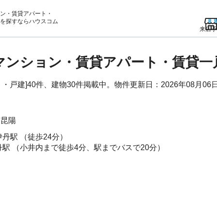
ン・賃貸アパート・
を
探すならハウスコム
来店予
貸マンション・賃貸アパート・賃貸一
戸建]40件、建物30件掲載中。物件更新日：2026年08月06
市
昆陽
伊丹駅
（徒歩24分）
丹駅
（小井内まで徒歩4分、駅までバスで20分）