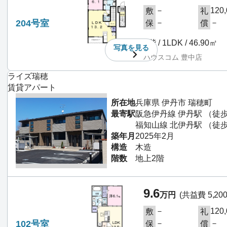
－
120
敷
礼
204号室
－
－
保
償
2階 / 1LDK / 46.90㎡
写真を
見る
ハウスコム 豊中店
ライズ瑞穂
賃貸アパート
所在地
兵庫県 伊丹市 瑞穂町
最寄駅
阪急伊丹線 伊丹駅 （徒歩
福知山線 北伊丹駅 （徒歩
築年月
2025年2月
構造
木造
階数
地上2階
9.6
万円
(共益費 5,20
－
120
敷
礼
102号室
－
－
保
償