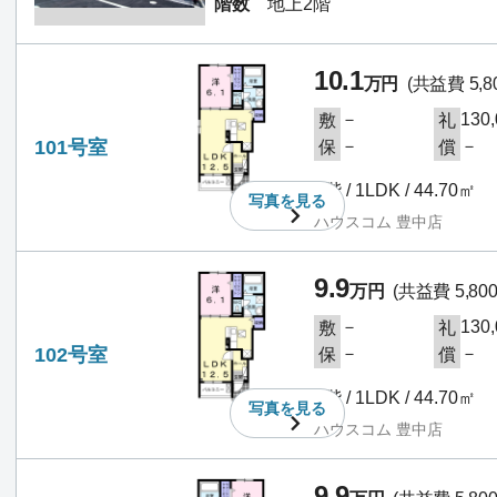
階数
地上2階
10.1
万円
(共益費 5,8
－
130
敷
礼
101号室
－
－
保
償
1階 / 1LDK / 44.70㎡
写真を
見る
ハウスコム 豊中店
9.9
万円
(共益費 5,80
－
130
敷
礼
102号室
－
－
保
償
1階 / 1LDK / 44.70㎡
写真を
見る
ハウスコム 豊中店
9.9