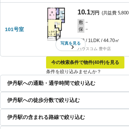
10.1
万円
(共益費
5,80
－
敷
101号室
－
保
1階
/
1LDK
/
44.70㎡
写真を
見る
ハウスコム 豊中店
今の検索条件で物件
(40件)
を見る
条件を絞り込みませんか？
伊丹駅への通勤・通学時間で絞り込む
伊丹駅への徒歩分数で絞り込む
伊丹駅の含まれる路線で絞り込む