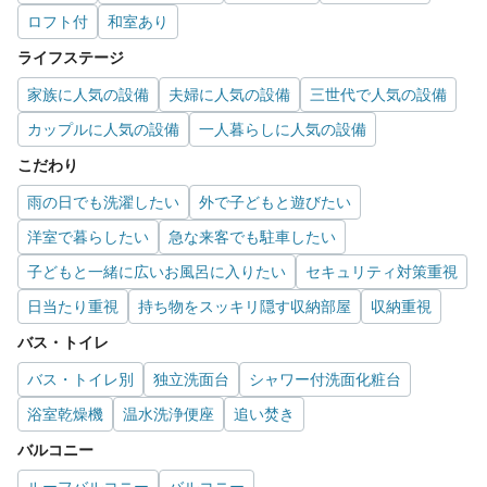
ロフト付
和室あり
ライフステージ
家族に人気の設備
夫婦に人気の設備
三世代で人気の設備
カップルに人気の設備
一人暮らしに人気の設備
こだわり
雨の日でも洗濯したい
外で子どもと遊びたい
洋室で暮らしたい
急な来客でも駐車したい
子どもと一緒に広いお風呂に入りたい
セキュリティ対策重視
日当たり重視
持ち物をスッキリ隠す収納部屋
収納重視
バス・トイレ
バス・トイレ別
独立洗面台
シャワー付洗面化粧台
浴室乾燥機
温水洗浄便座
追い焚き
バルコニー
ルーフバルコニー
バルコニー