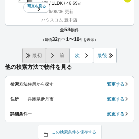
1階 / 1LDK / 46.69㎡
写真を
見る
2026/08/06
更新
ハウスコム 豊中店
53
全
物件
32
1〜10
（建物
件中
件を表示）
最初
前
次
最後
他の検索方法で物件を見る
検索方法
住所から探す
変更する
住所
兵庫県伊丹市
変更する
詳細条件
ー
変更する
この検索条件を保存する