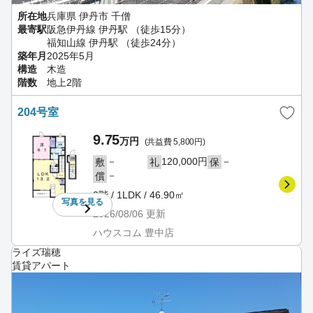
所在地
兵庫県 伊丹市 千僧
最寄駅
阪急伊丹線 伊丹駅 （徒歩15分）
福知山線 伊丹駅 （徒歩24分）
築年月
2025年5月
構造
木造
階数
地上2階
204号室
9.75
万円
(共益費 5,800円)
－
120,000円
－
敷
礼
保
－
償
2階 / 1LDK / 46.90㎡
写真を
見る
2026/08/06
更新
ハウスコム 豊中店
ライズ瑞穂
賃貸アパート