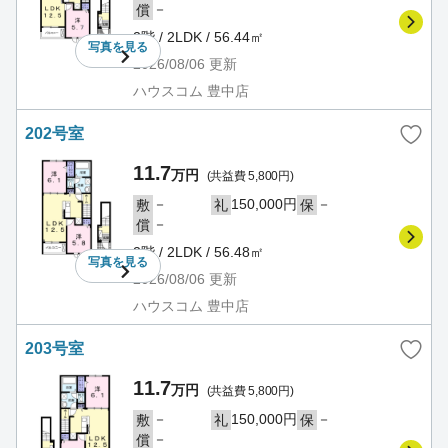
－
償
2階 / 2LDK / 56.44㎡
写真を
見る
2026/08/06
更新
ハウスコム 豊中店
202号室
11.7
万円
(共益費 5,800円)
－
150,000円
－
敷
礼
保
－
償
2階 / 2LDK / 56.48㎡
写真を
見る
2026/08/06
更新
ハウスコム 豊中店
203号室
11.7
万円
(共益費 5,800円)
－
150,000円
－
敷
礼
保
－
償