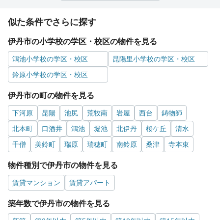
似た条件でさらに探す
伊丹市の小学校の学区・校区の物件を見る
鴻池小学校の学区・校区
昆陽里小学校の学区・校区
鈴原小学校の学区・校区
伊丹市の町の物件を見る
下河原
昆陽
池尻
荒牧南
岩屋
西台
鋳物師
北本町
口酒井
鴻池
堀池
北伊丹
桜ケ丘
清水
千僧
美鈴町
瑞原
瑞穂町
南鈴原
桑津
寺本東
物件種別で伊丹市の物件を見る
賃貸マンション
賃貸アパート
築年数で伊丹市の物件を見る