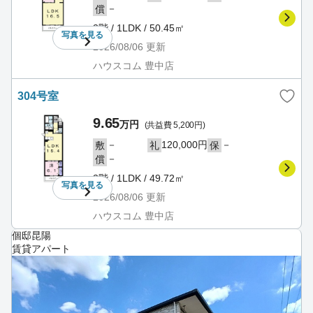
－
償
3階 / 1LDK / 50.45㎡
写真を
見る
2026/08/06
更新
ハウスコム 豊中店
304号室
9.65
万円
(共益費 5,200円)
－
120,000円
－
敷
礼
保
－
償
3階 / 1LDK / 49.72㎡
写真を
見る
2026/08/06
更新
ハウスコム 豊中店
個邸昆陽
賃貸アパート