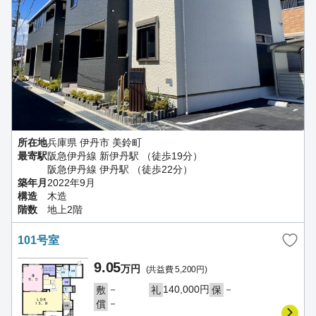
所在地
兵庫県 伊丹市 美鈴町
最寄駅
阪急伊丹線 新伊丹駅 （徒歩19分）
阪急伊丹線 伊丹駅 （徒歩22分）
築年月
2022年9月
構造
木造
階数
地上2階
101号室
9.05
万円
(共益費 5,200円)
－
140,000円
－
敷
礼
保
－
償