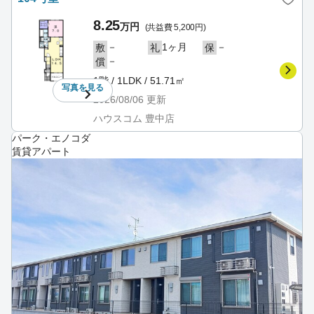
8.25
万円
(共益費 5,200円)
－
1ヶ月
－
敷
礼
保
－
償
1階 / 1LDK / 51.71㎡
写真を
見る
2026/08/06
更新
ハウスコム 豊中店
パーク・エノコダ
賃貸アパート