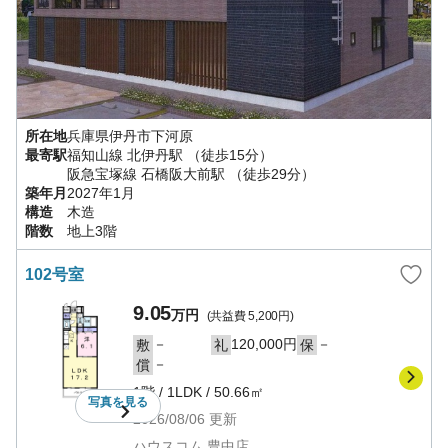
所在地
兵庫県
伊丹市
下河原
最寄駅
福知山線
北伊丹駅
（徒歩15分）
阪急宝塚線
石橋阪大前駅
（徒歩29分）
築年月
2027年1月
構造
木造
階数
地上3階
102号室
9.05
万円
(共益費
5,200円
)
－
120,000円
－
敷
礼
保
－
償
1階
/
1LDK
/
50.66㎡
写真を
見る
2026/08/06
更新
ハウスコム 豊中店