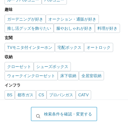
趣味
ガーデニングが好き
オークション・通販が好き
推し活グッズを飾りたい
服やおしゃれが好き
料理が好き
玄関
TVモニタ付インターホン
宅配ボックス
オートロック
収納
クローゼット
シューズボックス
ウォークインクローゼット
床下収納
全居室収納
インフラ
BS
都市ガス
CS
プロパンガス
CATV
インターネット可
キッチン
検索条件を確認・変更する
システムキッチン
ガスコンロ
カウンターキッチン