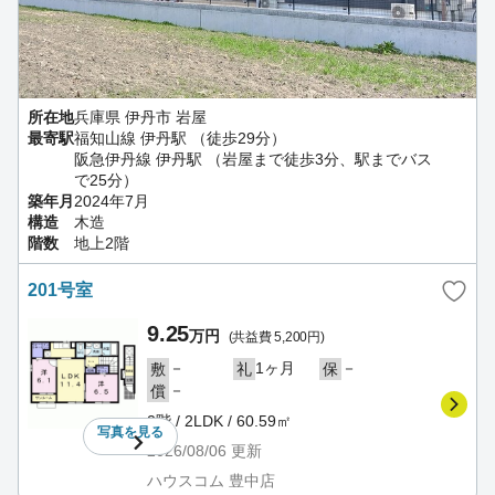
所在地
兵庫県 伊丹市 岩屋
最寄駅
福知山線 伊丹駅 （徒歩29分）
阪急伊丹線 伊丹駅 （岩屋まで徒歩3分、駅までバス
で25分）
築年月
2024年7月
構造
木造
階数
地上2階
201号室
9.25
万円
(共益費 5,200円)
－
1ヶ月
－
敷
礼
保
－
償
2階 / 2LDK / 60.59㎡
写真を
見る
2026/08/06
更新
ハウスコム 豊中店