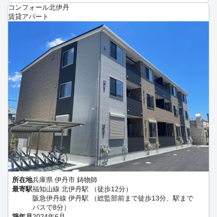
コンフォール北伊丹
賃貸アパート
所在地
兵庫県 伊丹市 鋳物師
最寄駅
福知山線 北伊丹駅 （徒歩12分）
阪急伊丹線 伊丹駅 （総監部前まで徒歩13分、駅まで
バスで8分）
築年月
2024年6月