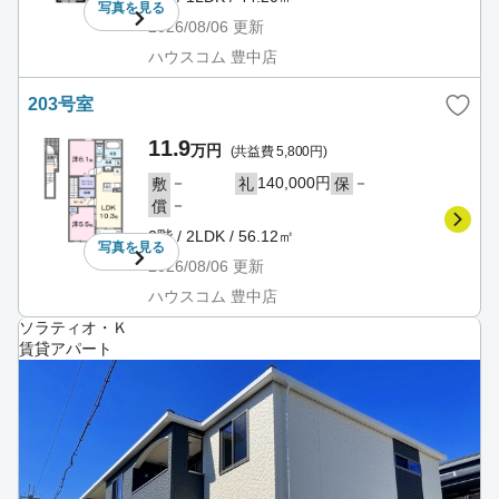
写真を
見る
2026/08/06
更新
ハウスコム 豊中店
203号室
11.9
万円
(共益費 5,800円)
－
140,000円
－
敷
礼
保
－
償
2階 / 2LDK / 56.12㎡
写真を
見る
2026/08/06
更新
ハウスコム 豊中店
ソラティオ・Ｋ
賃貸アパート