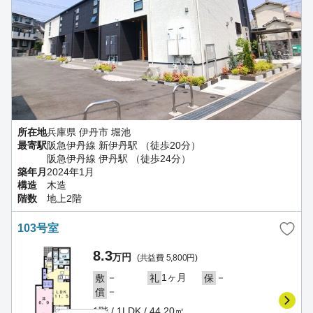
所在地
兵庫県 伊丹市 堀池
最寄駅
阪急伊丹線 新伊丹駅 （徒歩20分）
阪急伊丹線 伊丹駅 （徒歩24分）
築年月
2024年1月
構造
木造
階数
地上2階
103号室
8.3
万円
(共益費 5,800円)
－
1ヶ月
－
敷
礼
保
－
償
1階 / 1LDK / 44.20㎡