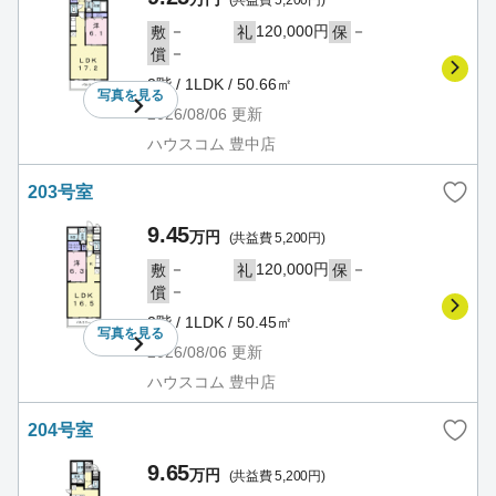
(共益費 5,200円)
－
120,000円
－
敷
礼
保
－
償
2階 / 1LDK / 50.66㎡
写真を
見る
2026/08/06
更新
ハウスコム 豊中店
203号室
9.45
万円
(共益費 5,200円)
－
120,000円
－
敷
礼
保
－
償
2階 / 1LDK / 50.45㎡
写真を
見る
2026/08/06
更新
ハウスコム 豊中店
204号室
9.65
万円
(共益費 5,200円)