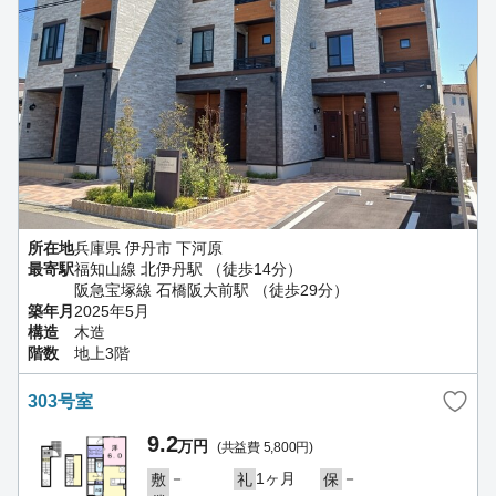
所在地
兵庫県 伊丹市 下河原
最寄駅
福知山線 北伊丹駅 （徒歩14分）
阪急宝塚線 石橋阪大前駅 （徒歩29分）
築年月
2025年5月
構造
木造
階数
地上3階
303号室
9.2
万円
(共益費 5,800円)
－
1ヶ月
－
敷
礼
保