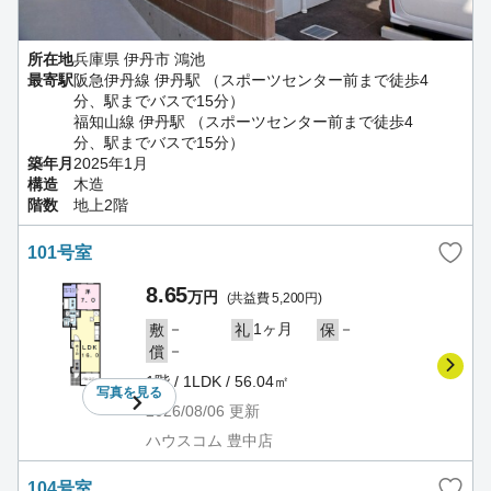
所在地
兵庫県 伊丹市 鴻池
最寄駅
阪急伊丹線 伊丹駅 （スポーツセンター前まで徒歩4
分、駅までバスで15分）
福知山線 伊丹駅 （スポーツセンター前まで徒歩4
分、駅までバスで15分）
築年月
2025年1月
構造
木造
階数
地上2階
101号室
8.65
万円
(共益費 5,200円)
－
1ヶ月
－
敷
礼
保
－
償
1階 / 1LDK / 56.04㎡
写真を
見る
2026/08/06
更新
ハウスコム 豊中店
104号室