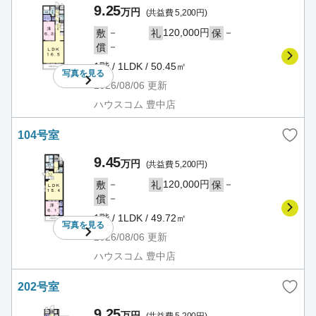
9.25
万円
(共益費 5,200円)
－
120,000円
－
敷
礼
保
－
償
1階 / 1LDK / 50.45㎡
写真を
見る
2026/08/06
更新
ハウスコム 豊中店
104号室
9.45
万円
(共益費 5,200円)
－
120,000円
－
敷
礼
保
－
償
1階 / 1LDK / 49.72㎡
写真を
見る
2026/08/06
更新
ハウスコム 豊中店
202号室
9.25
万円