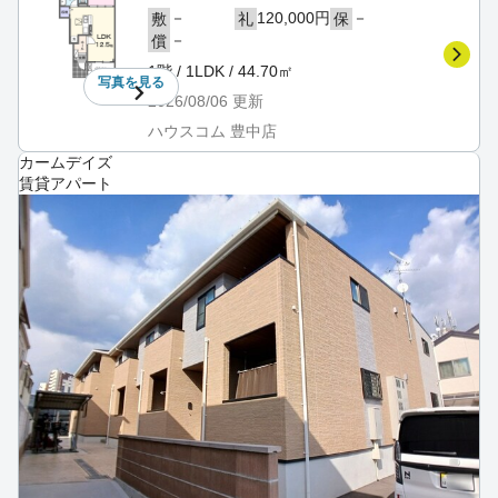
－
120,000円
－
敷
礼
保
－
償
1階 / 1LDK / 44.70㎡
写真を
見る
2026/08/06
更新
ハウスコム 豊中店
カームデイズ
賃貸アパート