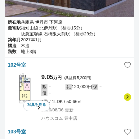
所在地
兵庫県 伊丹市 下河原
最寄駅
福知山線 北伊丹駅 （徒歩15分）
阪急宝塚線 石橋阪大前駅 （徒歩29分）
築年月
2027年1月
構造
木造
階数
地上3階
102号室
9.05
万円
(共益費 5,200円)
－
120,000円
－
敷
礼
保
－
償
1階 / 1LDK / 50.66㎡
写真を
見る
2026/08/06
更新
ハウスコム 豊中店
103号室