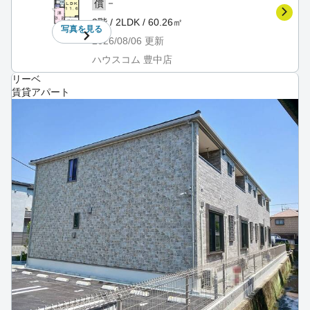
－
償
3階 / 2LDK / 60.26㎡
写真を
見る
2026/08/06
更新
ハウスコム 豊中店
リーベ
賃貸アパート