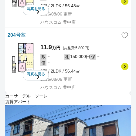
2階 / 2LDK / 56.48㎡
写真を
見る
2026/08/06
更新
ハウスコム 豊中店
204号室
11.9
万円
(共益費 5,800円)
－
150,000円
－
敷
礼
保
－
償
2階 / 2LDK / 56.44㎡
写真を
見る
2026/08/06
更新
ハウスコム 豊中店
カーサ デル ソーレ
賃貸アパート