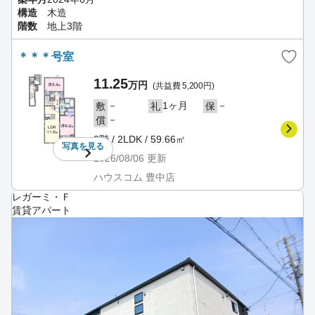
構造
木造
階数
地上3階
＊＊＊号室
11.25
万円
(共益費 5,200円)
－
1ヶ月
－
敷
礼
保
－
償
2階 / 2LDK / 59.66㎡
写真を
見る
2026/08/06
更新
ハウスコム 豊中店
レガーミ・Ｆ
賃貸アパート