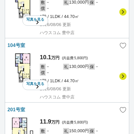
－
130,000円
－
敷
礼
保
－
償
1階 / 1LDK / 44.70㎡
写真を
見る
2026/08/06
更新
ハウスコム 豊中店
104号室
10.1
万円
(共益費 5,800円)
－
130,000円
－
敷
礼
保
－
償
1階 / 1LDK / 44.70㎡
写真を
見る
2026/08/06
更新
ハウスコム 豊中店
201号室
11.9
万円
(共益費 5,800円)
－
150,000円
－
敷
礼
保