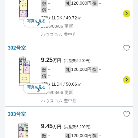
－
120,000円
－
敷
礼
保
－
償
2階 / 1LDK / 49.72㎡
写真を
見る
2026/08/06
更新
ハウスコム 豊中店
302号室
9.25
万円
(共益費 5,200円)
－
120,000円
－
敷
礼
保
－
償
3階 / 1LDK / 50.66㎡
写真を
見る
2026/08/06
更新
ハウスコム 豊中店
303号室
9.45
万円
(共益費 5,200円)
－
120,000円
－
敷
礼
保