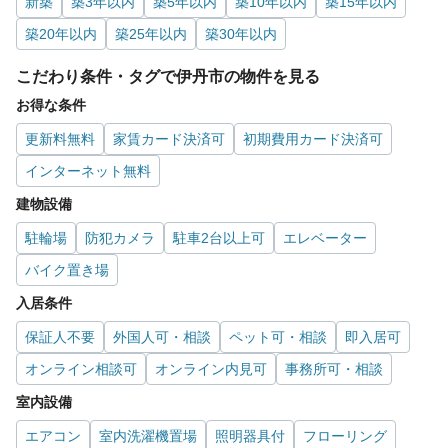
新築
築3年以内
築5年以内
築10年以内
築15年以内
築20年以内
築25年以内
築30年以内
こだわり条件・タグで伊丹市の物件を見る
お得な条件
更新料無料
家賃カード決済可
初期費用カード決済可
インターネット無料
建物設備
駐輪場
防犯カメラ
駐車2台以上可
エレベーター
バイク置き場
入居条件
保証人不要
外国人可・相談
ペット可・相談
即入居可
オンライン相談可
オンライン内見可
事務所可・相談
室内設備
エアコン
室内洗濯機置場
照明器具付
フローリング