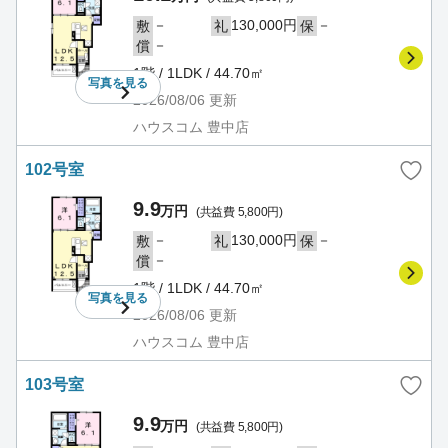
－
130,000円
－
敷
礼
保
－
償
1階 / 1LDK / 44.70㎡
写真を
見る
2026/08/06
更新
ハウスコム 豊中店
102号室
9.9
万円
(共益費 5,800円)
－
130,000円
－
敷
礼
保
－
償
1階 / 1LDK / 44.70㎡
写真を
見る
2026/08/06
更新
ハウスコム 豊中店
103号室
9.9
万円
(共益費 5,800円)