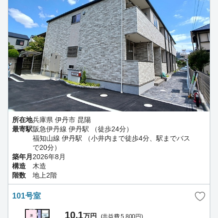
所在地
兵庫県 伊丹市 昆陽
最寄駅
阪急伊丹線 伊丹駅 （徒歩24分）
福知山線 伊丹駅 （小井内まで徒歩4分、駅までバス
で20分）
築年月
2026年8月
構造
木造
階数
地上2階
101号室
10.1
万円
(共益費 5,800円)