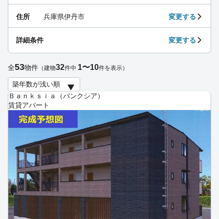
住所
兵庫県伊丹市
変更する
詳細条件
変更する
53
32
1〜10
全
物件
（建物
件中
件を表示）
Ｂａｎｋｓｉａ（バンクシア）
賃貸アパート