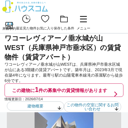
最近見た物件
お気に入り
保存した条件
メニュー
来店予約
ワコーレヴィアーノ垂水城が山
WEST（兵庫県神戸市垂水区）の賃貸
物件（賃貸アパート）
ワコーレヴィアーノ垂水城が山WESTは、兵庫県神戸市垂水区城
が山にある3階建の賃貸アパートです。築年月は、2023年3月で現
在築4年になります。最寄り駅の山陽電車本線滝の茶屋駅から徒歩
6分です。
1
この建物に
件の
募集中の賃貸情報があります
情報更新日：
2026/07/14
この物件の空室に関するお問
建物概要
い合わせ