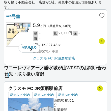
取り扱う不動産会社・店舗が1社、募集中の部屋が1部屋ありま
す。
***号室
5.9
万円
（共益費 5,000円）
－
59,000円
－
敷
礼
保
－
償
3階 / 1K / 27.43㎡
写真を
見る
2026/07/14
更新
クラスモ FC JR須磨駅前店
ワコーレヴィアーノ垂水城が山WESTのお問い合わ
せ先・取り扱い店舗
クラスモ FC JR須磨駅前店
駅徒歩1分以内
駅徒歩3分以内
駅徒歩5分以内
須磨駅 徒歩1
分
営業時間：