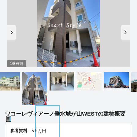
1/9 外観
ワコーレヴィアーノ垂水城が山WESTの建物概要
参考賃料
5.9
万円