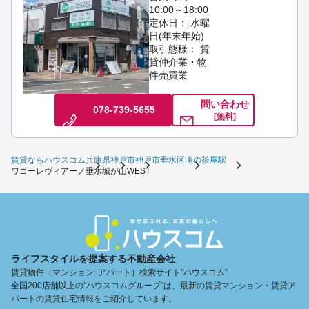
10:00～18:00
定休日： 水曜
日(年末年始)
取引態様： 賃
貸仲介業・物
件売買業
問い合わせ
078-739-5655
[無料]
賃貸ならハウスコム
兵庫県
神戸市
神戸市垂水区
滝の茶屋駅
ワコーレヴィアーノ垂水城が山WEST
ライフスタイルを提案する不動産会社
賃貸物件（マンション･アパート）検索サイト"ハウスコム"
全国200店舗以上の"ハウスコムグループ"は、最新の賃貸マンション・賃貸ア
パートの賃貸住宅情報をご紹介しています。