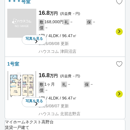
＊＊＊号室
16.8
万円
(共益費 －円)
168,000円
－
－
敷
礼
保
－
償
1階 / 4LDK / 96.47㎡
写真を
見る
2026/08/08
更新
ハウスコム 津田沼店
1号室
16.8
万円
(共益費 －円)
1ヶ月
－
－
敷
礼
保
－
償
1階 / 4LDK / 96.47㎡
写真を
見る
2026/08/07
更新
ハウスコム 北習志野店
マイホームネクスト高野台
賃貸一戸建て