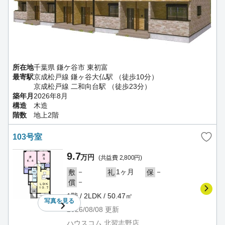
所在地
千葉県 鎌ケ谷市 東初富
最寄駅
京成松戸線 鎌ヶ谷大仏駅 （徒歩10分）
京成松戸線 二和向台駅 （徒歩23分）
築年月
2026年8月
構造
木造
階数
地上2階
103号室
9.7
万円
(共益費 2,800円)
－
1ヶ月
－
敷
礼
保
－
償
1階 / 2LDK / 50.47㎡
写真を
見る
2026/08/08
更新
ハウスコム 北習志野店