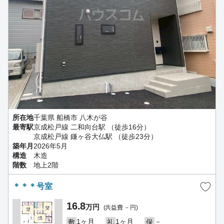
所在地
千葉県 船橋市 八木が谷
最寄駅
京成松戸線 二和向台駅 （徒歩16分）
京成松戸線 鎌ヶ谷大仏駅 （徒歩23分）
築年月
2026年5月
構造
木造
階数
地上2階
＊＊＊号室
16.8
万円
(共益費 －円)
1ヶ月
1ヶ月
－
敷
礼
保