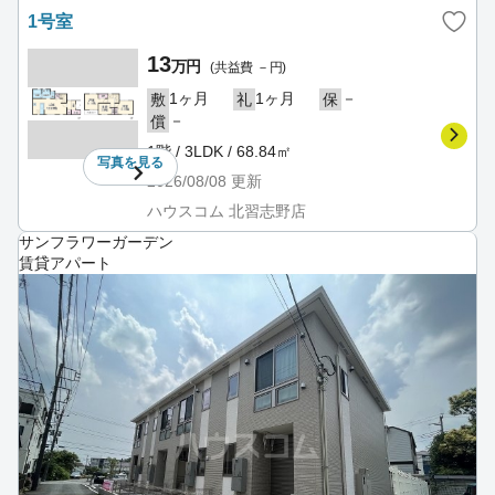
1号室
13
万円
(共益費 －円)
1ヶ月
1ヶ月
－
敷
礼
保
－
償
1階 / 3LDK / 68.84㎡
写真を
見る
2026/08/08
更新
ハウスコム 北習志野店
サンフラワーガーデン
賃貸アパート