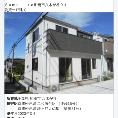
Ｓｕｍａｉ－ｔｏ船橋市八木が谷０１
賃貸一戸建て
所在地
千葉県 船橋市 八木が谷
最寄駅
京成松戸線 二和向台駅 （徒歩15分）
京成松戸線 鎌ヶ谷大仏駅 （徒歩21分）
築年月
2023年3月