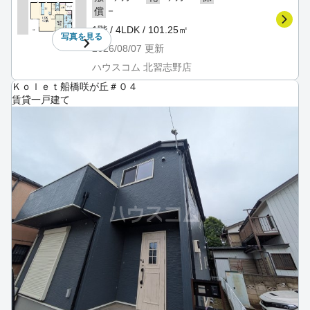
－
償
1階 / 4LDK / 101.25㎡
写真を
見る
2026/08/07
更新
ハウスコム 北習志野店
Ｋｏｌｅｔ船橋咲が丘＃０４
賃貸一戸建て