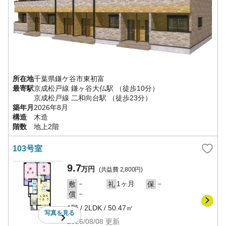
所在地
千葉県
鎌ケ谷市
東初富
最寄駅
京成松戸線
鎌ヶ谷大仏駅
（徒歩10分）
京成松戸線
二和向台駅
（徒歩23分）
築年月
2026年8月
構造
木造
階数
地上2階
103号室
9.7
万円
(共益費
2,800円
)
－
1ヶ月
－
敷
礼
保
－
償
1階
/
2LDK
/
50.47㎡
写真を
見る
2026/08/08
更新