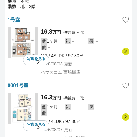
構造
木造
階数
地上2階
1号室
16.3
万円
(共益費 －円)
1ヶ月
－
－
敷
礼
保
－
償
1階 / 4SLDK / 97.30㎡
写真を
見る
2026/08/08
更新
ハウスコム 西船橋店
0001号室
16.3
万円
(共益費 －円)
1ヶ月
－
－
敷
礼
保
－
償
1階 / 4LDK / 97.30㎡
写真を
見る
2026/08/07
更新