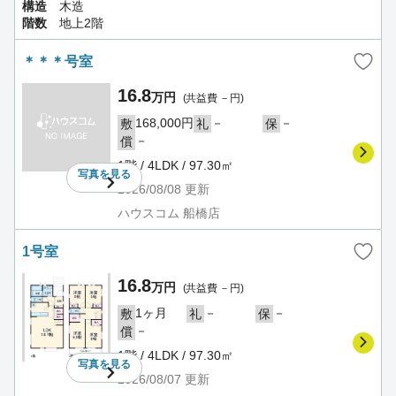
構造
木造
階数
地上2階
＊＊＊号室
16.8
万円
(共益費 －円)
168,000円
－
－
敷
礼
保
－
償
1階 / 4LDK / 97.30㎡
写真を
見る
2026/08/08
更新
ハウスコム 船橋店
1号室
16.8
万円
(共益費 －円)
1ヶ月
－
－
敷
礼
保
－
償
1階 / 4LDK / 97.30㎡
写真を
見る
2026/08/07
更新