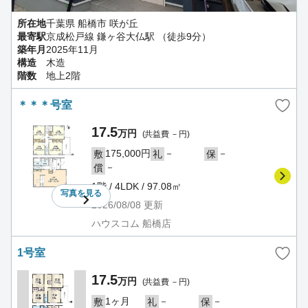
所在地
千葉県 船橋市 咲が丘
最寄駅
京成松戸線 鎌ヶ谷大仏駅 （徒歩9分）
築年月
2025年11月
構造
木造
階数
地上2階
＊＊＊号室
17.5
万円
(共益費 －円)
175,000円
－
－
敷
礼
保
－
償
1階 / 4LDK / 97.08㎡
写真を
見る
2026/08/08
更新
ハウスコム 船橋店
1号室
17.5
万円
(共益費 －円)
1ヶ月
－
－
敷
礼
保