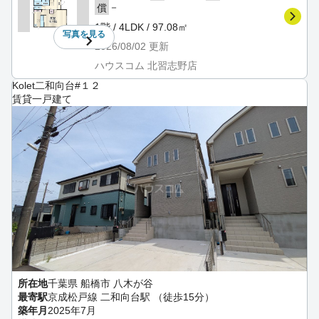
－
償
1階 / 4LDK / 97.08㎡
写真を
見る
2026/08/02
更新
ハウスコム 北習志野店
Kolet二和向台#１２
賃貸一戸建て
所在地
千葉県 船橋市 八木が谷
最寄駅
京成松戸線 二和向台駅 （徒歩15分）
築年月
2025年7月