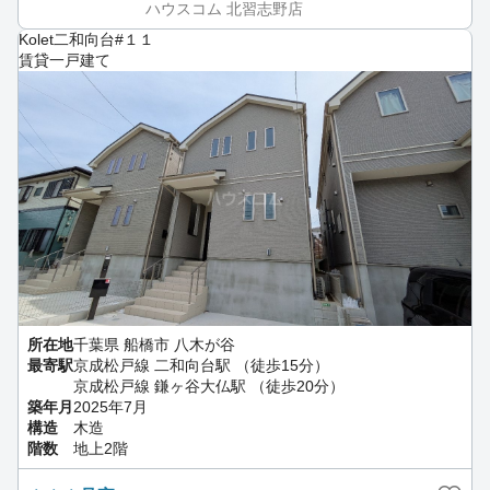
ハウスコム 北習志野店
Kolet二和向台#１１
賃貸一戸建て
所在地
千葉県 船橋市 八木が谷
最寄駅
京成松戸線 二和向台駅 （徒歩15分）
京成松戸線 鎌ヶ谷大仏駅 （徒歩20分）
築年月
2025年7月
構造
木造
階数
地上2階