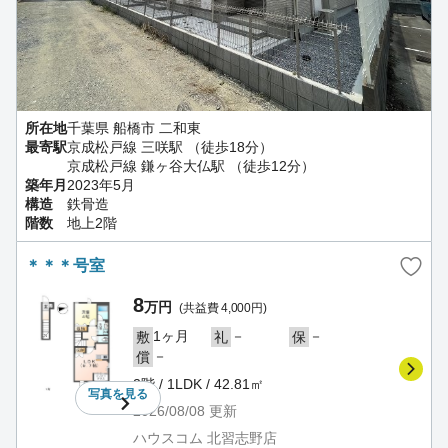
所在地
千葉県 船橋市 二和東
最寄駅
京成松戸線 三咲駅 （徒歩18分）
京成松戸線 鎌ヶ谷大仏駅 （徒歩12分）
築年月
2023年5月
構造
鉄骨造
階数
地上2階
＊＊＊号室
8
万円
(共益費 4,000円)
1ヶ月
－
－
敷
礼
保
－
償
2階 / 1LDK / 42.81㎡
写真を
見る
2026/08/08
更新
ハウスコム 北習志野店