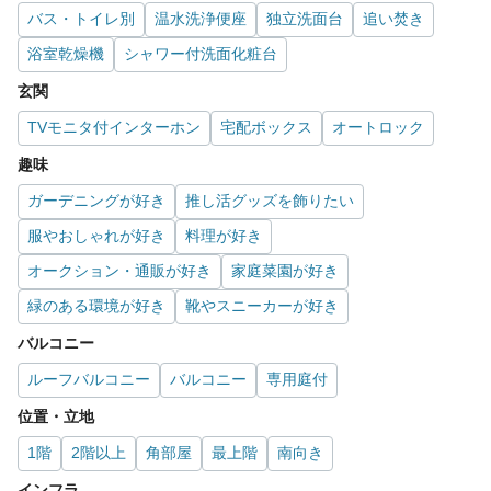
バス・トイレ別
温水洗浄便座
独立洗面台
追い焚き
浴室乾燥機
シャワー付洗面化粧台
玄関
TVモニタ付インターホン
宅配ボックス
オートロック
趣味
ガーデニングが好き
推し活グッズを飾りたい
服やおしゃれが好き
料理が好き
オークション・通販が好き
家庭菜園が好き
緑のある環境が好き
靴やスニーカーが好き
バルコニー
ルーフバルコニー
バルコニー
専用庭付
位置・立地
1階
2階以上
角部屋
最上階
南向き
インフラ