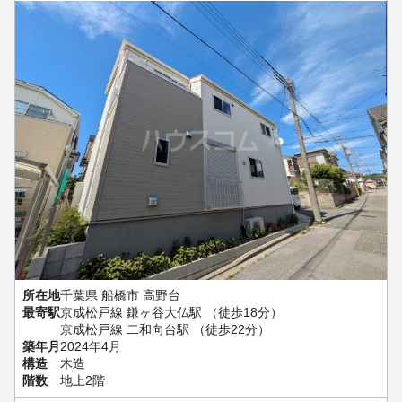
所在地
千葉県 船橋市 高野台
最寄駅
京成松戸線 鎌ヶ谷大仏駅 （徒歩18分）
京成松戸線 二和向台駅 （徒歩22分）
築年月
2024年4月
構造
木造
階数
地上2階