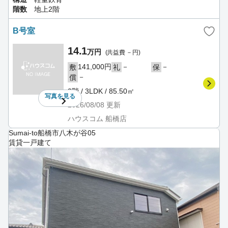
階数
地上2階
B号室
14.1
万円
(共益費 －円)
141,000円
－
－
敷
礼
保
－
償
2階 / 3LDK / 85.50㎡
写真を
見る
2026/08/08
更新
ハウスコム 船橋店
Sumai-to船橋市八木が谷05
賃貸一戸建て