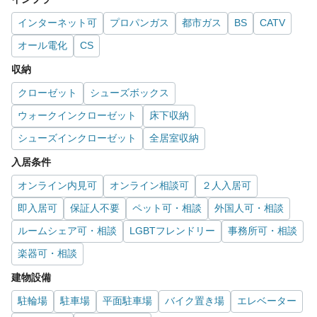
インターネット可
プロパンガス
都市ガス
BS
CATV
オール電化
CS
収納
クローゼット
シューズボックス
ウォークインクローゼット
床下収納
シューズインクローゼット
全居室収納
入居条件
オンライン内見可
オンライン相談可
２人入居可
即入居可
保証人不要
ペット可・相談
外国人可・相談
ルームシェア可・相談
LGBTフレンドリー
事務所可・相談
楽器可・相談
建物設備
駐輪場
駐車場
平面駐車場
バイク置き場
エレベーター