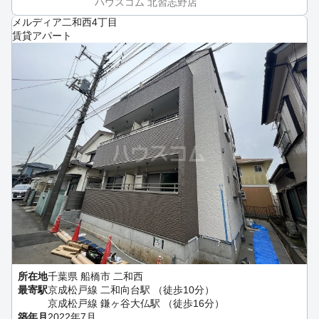
ハウスコム 北習志野店
メルディア二和西4丁目
賃貸アパート
所在地
千葉県 船橋市 二和西
最寄駅
京成松戸線 二和向台駅 （徒歩10分）
京成松戸線 鎌ヶ谷大仏駅 （徒歩16分）
築年月
2022年7月