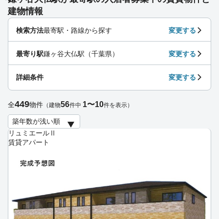
建物情報
検索方法
最寄駅・路線から探す
変更する
最寄り駅
鎌ヶ谷大仏駅（千葉県）
変更する
詳細条件
変更する
449
56
1〜10
全
物件
（建物
件中
件を表示）
リュミエールⅡ
賃貸アパート