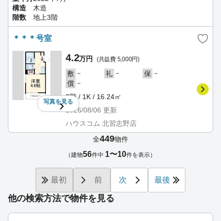
構造
木造
階数
地上3階
＊＊＊号室
4.2
万円
(共益費 5,000円)
－
－
－
敷
礼
保
－
償
3階 / 1K / 16.24㎡
写真を
見る
2026/08/06
更新
ハウスコム 北習志野店
449
全
物件
56
1〜10
（建物
件中
件を表示）
最初
前
次
最後
他の検索方法で物件を見る