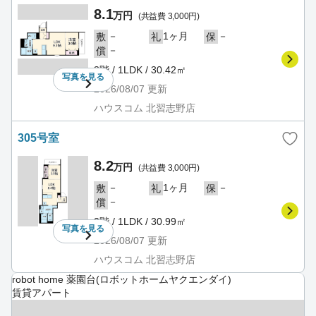
8.1
万円
(共益費 3,000円)
－
1ヶ月
－
敷
礼
保
－
償
3階 / 1LDK / 30.42㎡
写真を
見る
2026/08/07
更新
ハウスコム 北習志野店
305号室
8.2
万円
(共益費 3,000円)
－
1ヶ月
－
敷
礼
保
－
償
3階 / 1LDK / 30.99㎡
写真を
見る
2026/08/07
更新
ハウスコム 北習志野店
robot home 薬園台(ロボットホームヤクエンダイ)
賃貸アパート