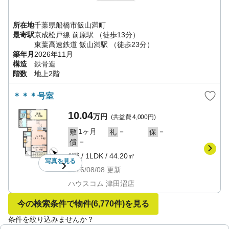
所在地
千葉県
船橋市
飯山満町
最寄駅
京成松戸線
前原駅
（徒歩13分）
東葉高速鉄道
飯山満駅
（徒歩23分）
築年月
2026年11月
構造
鉄骨造
階数
地上2階
＊＊＊号室
10.04
万円
(共益費
4,000円
)
1ヶ月
－
－
敷
礼
保
－
償
1階
/
1LDK
/
44.20㎡
写真を
見る
2026/08/08
更新
ハウスコム 津田沼店
今の検索条件で物件
(6,770件)
を見る
条件を絞り込みませんか？