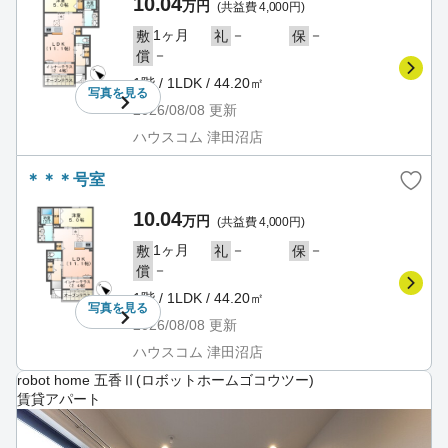
10.04
万円
(共益費 4,000円)
1ヶ月
－
－
敷
礼
保
－
償
1階 / 1LDK / 44.20㎡
写真を
見る
2026/08/08
更新
ハウスコム 津田沼店
＊＊＊号室
10.04
万円
(共益費 4,000円)
1ヶ月
－
－
敷
礼
保
－
償
1階 / 1LDK / 44.20㎡
写真を
見る
2026/08/08
更新
ハウスコム 津田沼店
robot home 五香Ⅱ(ロボットホームゴコウツー)
賃貸アパート