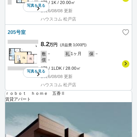
2階 / 1K / 20.00㎡
写真を
見る
2026/08/08
更新
ハウスコム 松戸店
205号室
8.2
万円
(共益費 3,000円)
－
1ヶ月
－
敷
礼
保
－
償
2階 / 1LDK / 28.00㎡
写真を
見る
2026/08/08
更新
ハウスコム 松戸店
ｒｏｂｏｔ ｈｏｍｅ 五香Ⅱ
賃貸アパート