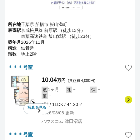
所在地
千葉県 船橋市 飯山満町
最寄駅
京成松戸線 前原駅 （徒歩13分）
東葉高速鉄道 飯山満駅 （徒歩23分）
築年月
2026年11月
構造
鉄骨造
階数
地上2階
＊＊＊号室
10.04
万円
(共益費 4,000円)
1ヶ月
－
－
敷
礼
保
－
償
1階 / 1LDK / 44.20㎡
写真を
見る
2026/08/08
更新
ハウスコム 津田沼店
＊＊＊号室