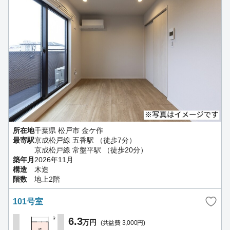
所在地
千葉県 松戸市 金ケ作
最寄駅
京成松戸線 五香駅 （徒歩7分）
京成松戸線 常盤平駅 （徒歩20分）
築年月
2026年11月
構造
木造
階数
地上2階
101号室
6.3
万円
(共益費 3,000円)