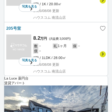
2階 / 1K / 20.00㎡
写真を
見る
2026/08/08
更新
ハウスコム 南流山店
205号室
8.2
万円
(共益費 3,000円)
－
1ヶ月
－
敷
礼
保
－
償
2階 / 1LDK / 28.00㎡
写真を
見る
2026/08/08
更新
ハウスコム 南流山店
La Luce 薬円台
賃貸アパート