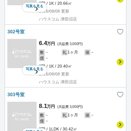
3階 / 1K / 20.66㎡
写真を
見る
2026/08/08
更新
ハウスコム 津田沼店
302号室
6.4
万円
(共益費 3,000円)
－
1ヶ月
－
敷
礼
保
－
償
3階 / 1K / 20.40㎡
写真を
見る
2026/08/08
更新
ハウスコム 津田沼店
303号室
8.1
万円
(共益費 3,000円)
－
1ヶ月
－
敷
礼
保
－
償
3階 / 1LDK / 30.42㎡