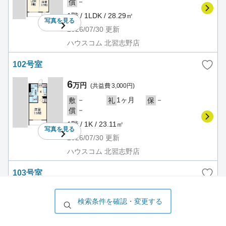
－
償
1階 / 1LDK / 28.29㎡
写真を
見る
2026/07/30
更新
ハウスコム 北習志野店
102号室
6
万円
(共益費 3,000円)
－
1ヶ月
－
敷
礼
保
－
償
1階 / 1K / 23.11㎡
写真を
見る
2026/07/30
更新
ハウスコム 北習志野店
103号室
7.3
万円
(共益費 3,000円)
検索条件を確認・変更する
－
－
－
敷
礼
保
－
償