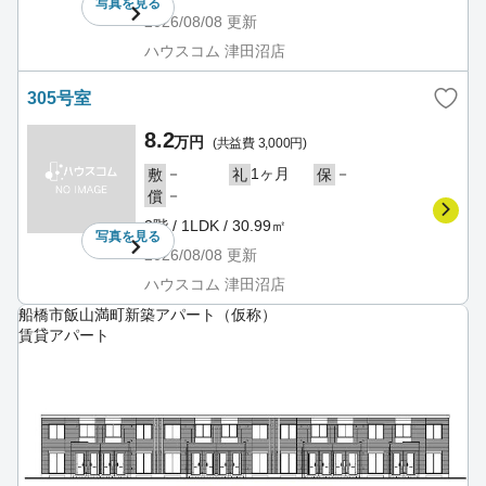
写真を
見る
2026/08/08
更新
ハウスコム 津田沼店
305号室
8.2
万円
(共益費 3,000円)
－
1ヶ月
－
敷
礼
保
－
償
3階 / 1LDK / 30.99㎡
写真を
見る
2026/08/08
更新
ハウスコム 津田沼店
船橋市飯山満町新築アパート（仮称）
賃貸アパート