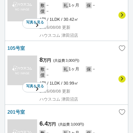
－
1ヶ月
－
敷
礼
保
－
償
1階 / 1LDK / 30.42㎡
写真を
見る
2026/08/08
更新
ハウスコム 津田沼店
105号室
8
万円
(共益費 3,000円)
－
1ヶ月
－
敷
礼
保
－
償
1階 / 1LDK / 30.99㎡
写真を
見る
2026/08/08
更新
ハウスコム 津田沼店
201号室
6.4
万円
(共益費 3,000円)
－
1ヶ月
－