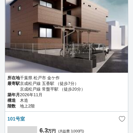
所在地
千葉県 松戸市 金ケ作
最寄駅
京成松戸線 五香駅 （徒歩7分）
京成松戸線 常盤平駅 （徒歩20分）
築年月
2026年11月
構造
木造
階数
地上2階
101号室
6.3
万円
(共益費 3,000円)