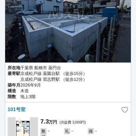
所在地
千葉県 船橋市 薬円台
最寄駅
京成松戸線 薬園台駅 （徒歩15分）
京成松戸線 習志野駅 （徒歩12分）
築年月
2026年9月
構造
木造
階数
地上3階
101号室
7.3
万円
(共益費 3,000円)
－
－
－
敷
礼
保