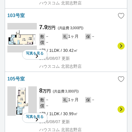
ハウスコム 北習志野店
103号室
7.9
万円
(共益費 3,000円)
－
1ヶ月
－
敷
礼
保
－
償
1階 / 1LDK / 30.42㎡
写真を
見る
2026/08/07
更新
ハウスコム 北習志野店
105号室
8
万円
(共益費 3,000円)
－
1ヶ月
－
敷
礼
保
－
償
1階 / 1LDK / 30.99㎡
写真を
見る
2026/08/07
更新
ハウスコム 北習志野店