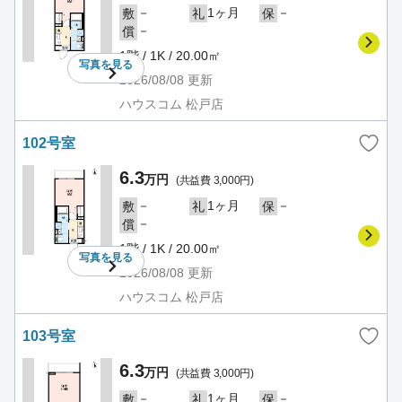
－
1ヶ月
－
敷
礼
保
－
償
1階 / 1K / 20.00㎡
写真を
見る
2026/08/08
更新
ハウスコム 松戸店
102号室
6.3
万円
(共益費 3,000円)
－
1ヶ月
－
敷
礼
保
－
償
1階 / 1K / 20.00㎡
写真を
見る
2026/08/08
更新
ハウスコム 松戸店
103号室
6.3
万円
(共益費 3,000円)
－
1ヶ月
－
敷
礼
保