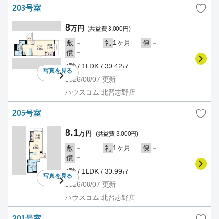
203号室
8
万円
(共益費 3,000円)
－
1ヶ月
－
敷
礼
保
－
償
2階 / 1LDK / 30.42㎡
写真を
見る
2026/08/07
更新
ハウスコム 北習志野店
205号室
8.1
万円
(共益費 3,000円)
－
1ヶ月
－
敷
礼
保
－
償
2階 / 1LDK / 30.99㎡
写真を
見る
2026/08/07
更新
ハウスコム 北習志野店
301号室