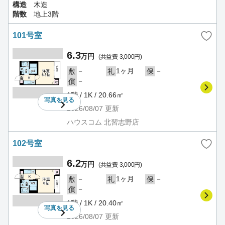
構造
木造
階数
地上3階
101号室
6.3
万円
(共益費 3,000円)
－
1ヶ月
－
敷
礼
保
－
償
1階 / 1K / 20.66㎡
写真を
見る
2026/08/07
更新
ハウスコム 北習志野店
102号室
6.2
万円
(共益費 3,000円)
－
1ヶ月
－
敷
礼
保
－
償
1階 / 1K / 20.40㎡
写真を
見る
2026/08/07
更新