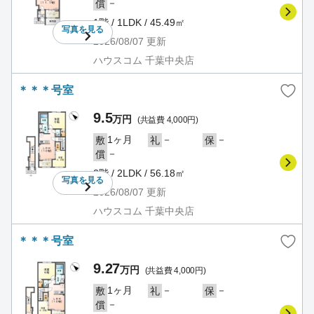
－
償
1階 / 1LDK / 45.49㎡
写真を
見る
2026/08/07
更新
ハウスコム 千葉中央店
＊＊＊号室
9.5
万円
(共益費 4,000円)
1ヶ月
－
－
敷
礼
保
－
償
2階 / 2LDK / 56.18㎡
写真を
見る
2026/08/07
更新
ハウスコム 千葉中央店
＊＊＊号室
9.27
万円
(共益費 4,000円)
1ヶ月
－
－
敷
礼
保
－
償