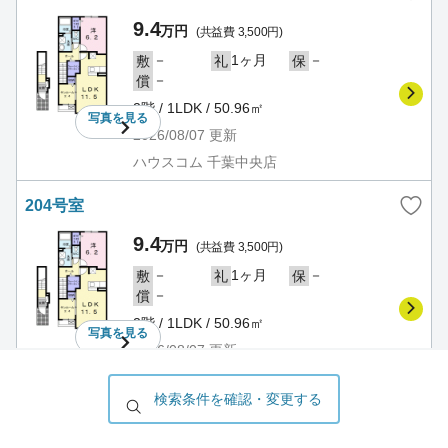
9.4
万円
(共益費 3,500円)
－
1ヶ月
－
敷
礼
保
－
償
2階 / 1LDK / 50.96㎡
写真を
見る
2026/08/07
更新
ハウスコム 千葉中央店
204号室
9.4
万円
(共益費 3,500円)
－
1ヶ月
－
敷
礼
保
－
償
2階 / 1LDK / 50.96㎡
写真を
見る
2026/08/07
更新
ハウスコム 千葉中央店
検索条件を確認・変更する
205号室