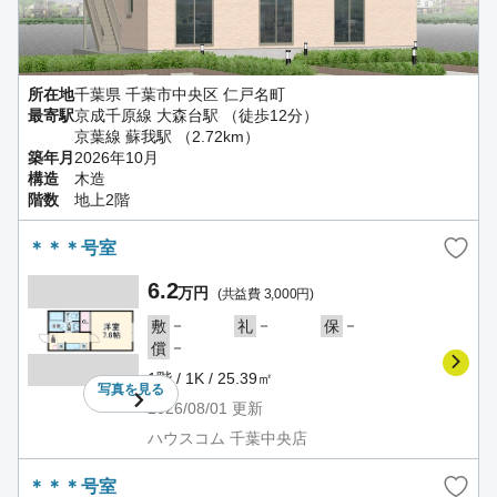
所在地
千葉県 千葉市中央区 仁戸名町
最寄駅
京成千原線 大森台駅 （徒歩12分）
京葉線 蘇我駅 （2.72km）
築年月
2026年10月
構造
木造
階数
地上2階
＊＊＊号室
6.2
万円
(共益費 3,000円)
－
－
－
敷
礼
保
－
償
1階 / 1K / 25.39㎡
写真を
見る
2026/08/01
更新
ハウスコム 千葉中央店
＊＊＊号室