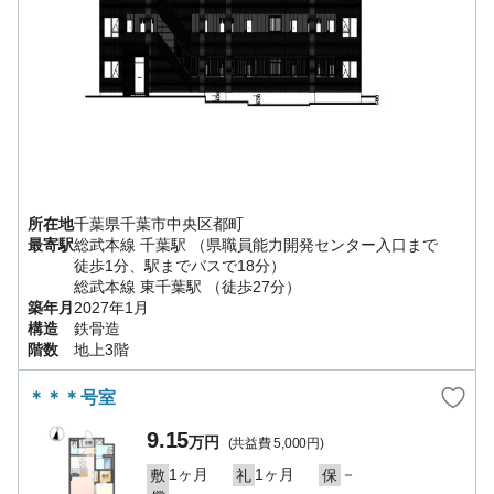
所在地
千葉県
千葉市中央区
都町
最寄駅
総武本線
千葉駅
（県職員能力開発センター入口まで
徒歩1分、駅までバスで18分）
総武本線
東千葉駅
（徒歩27分）
築年月
2027年1月
構造
鉄骨造
階数
地上3階
＊＊＊号室
9.15
万円
(共益費
5,000円
)
1ヶ月
1ヶ月
－
敷
礼
保