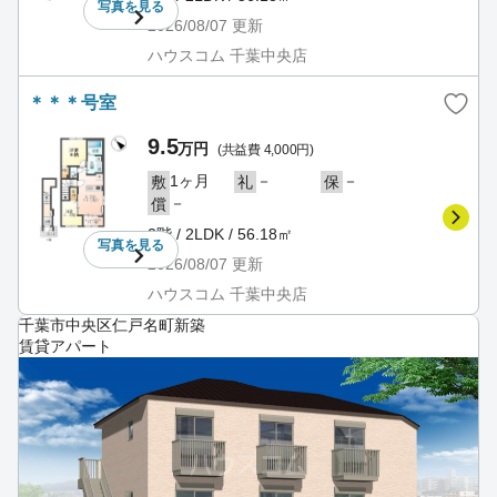
写真を
見る
2026/08/07
更新
ハウスコム 千葉中央店
＊＊＊号室
9.5
万円
(共益費 4,000円)
1ヶ月
－
－
敷
礼
保
－
償
2階 / 2LDK / 56.18㎡
写真を
見る
2026/08/07
更新
ハウスコム 千葉中央店
千葉市中央区仁戸名町新築
賃貸アパート