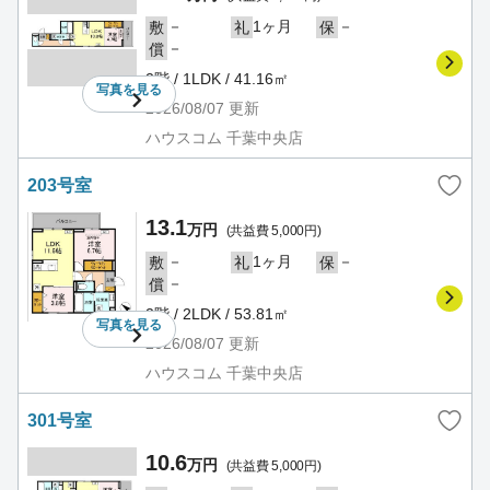
－
1ヶ月
－
敷
礼
保
－
償
2階 / 1LDK / 41.16㎡
写真を
見る
2026/08/07
更新
ハウスコム 千葉中央店
203号室
13.1
万円
(共益費 5,000円)
－
1ヶ月
－
敷
礼
保
－
償
2階 / 2LDK / 53.81㎡
写真を
見る
2026/08/07
更新
ハウスコム 千葉中央店
301号室
10.6
万円
(共益費 5,000円)