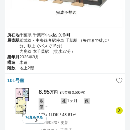
所在地
千葉県 千葉市中央区 矢作町
最寄駅
総武線・中央線各駅停車 千葉駅 （矢作まで徒歩7
分、駅までバスで15分）
内房線 本千葉駅 （徒歩27分）
築年月
2026年9月
構造
木造
階数
地上2階
101号室
8.95
万円
(共益費 3,500円)
－
1ヶ月
－
敷
礼
保
－
償
1階 / 1LDK / 43.61㎡
写真を
見る
2026/08/07
更新