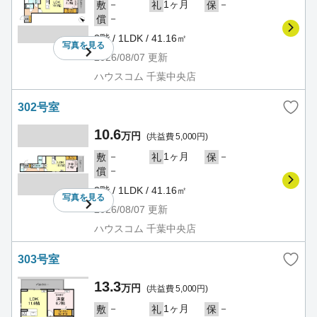
－
1ヶ月
－
敷
礼
保
－
償
3階 / 1LDK / 41.16㎡
写真を
見る
2026/08/07
更新
ハウスコム 千葉中央店
302号室
10.6
万円
(共益費 5,000円)
－
1ヶ月
－
敷
礼
保
－
償
3階 / 1LDK / 41.16㎡
写真を
見る
2026/08/07
更新
ハウスコム 千葉中央店
303号室
13.3
万円
(共益費 5,000円)
－
1ヶ月
－
敷
礼
保