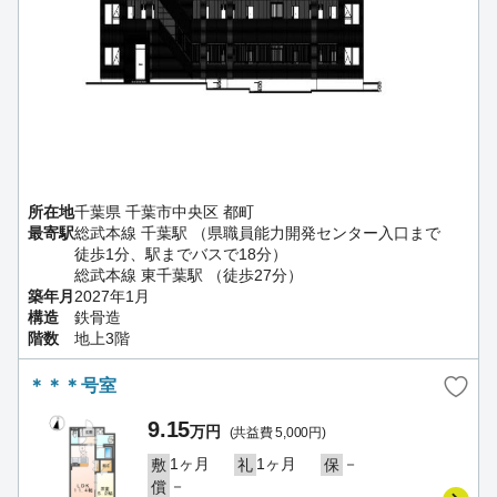
所在地
千葉県 千葉市中央区 都町
最寄駅
総武本線 千葉駅 （県職員能力開発センター入口まで
徒歩1分、駅までバスで18分）
総武本線 東千葉駅 （徒歩27分）
築年月
2027年1月
構造
鉄骨造
階数
地上3階
＊＊＊号室
9.15
万円
(共益費 5,000円)
1ヶ月
1ヶ月
－
敷
礼
保
－
償