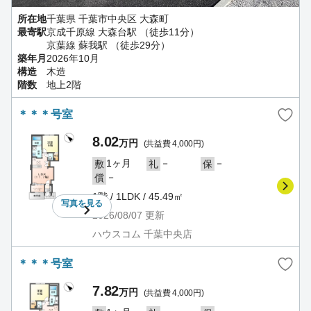
所在地
千葉県 千葉市中央区 大森町
最寄駅
京成千原線 大森台駅 （徒歩11分）
京葉線 蘇我駅 （徒歩29分）
築年月
2026年10月
構造
木造
階数
地上2階
＊＊＊号室
8.02
万円
(共益費 4,000円)
1ヶ月
－
－
敷
礼
保
－
償
1階 / 1LDK / 45.49㎡
写真を
見る
2026/08/07
更新
ハウスコム 千葉中央店
＊＊＊号室
7.82
万円
(共益費 4,000円)