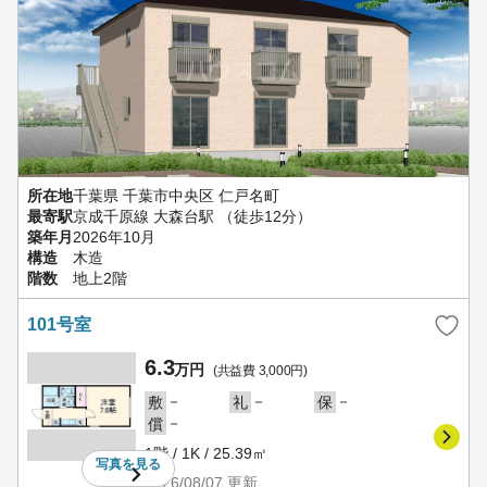
所在地
千葉県 千葉市中央区 仁戸名町
最寄駅
京成千原線 大森台駅 （徒歩12分）
築年月
2026年10月
構造
木造
階数
地上2階
101号室
6.3
万円
(共益費 3,000円)
－
－
－
敷
礼
保
－
償
1階 / 1K / 25.39㎡
写真を
見る
2026/08/07
更新