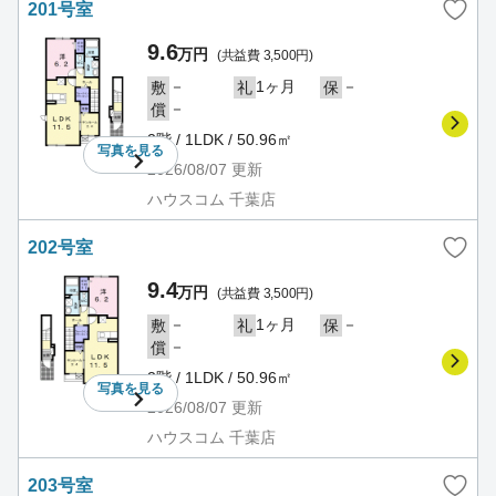
201号室
9.6
万円
(共益費 3,500円)
－
1ヶ月
－
敷
礼
保
－
償
2階 / 1LDK / 50.96㎡
写真を
見る
2026/08/07
更新
ハウスコム 千葉店
202号室
9.4
万円
(共益費 3,500円)
－
1ヶ月
－
敷
礼
保
－
償
2階 / 1LDK / 50.96㎡
写真を
見る
2026/08/07
更新
ハウスコム 千葉店
203号室