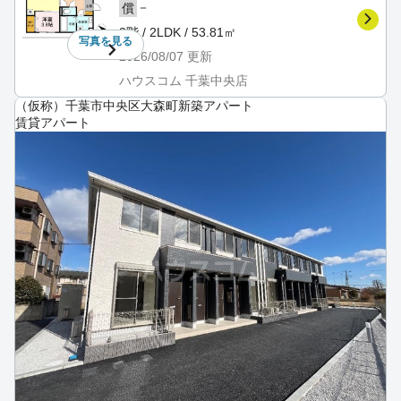
－
償
3階 / 2LDK / 53.81㎡
写真を
見る
2026/08/07
更新
ハウスコム 千葉中央店
（仮称）千葉市中央区大森町新築アパート
賃貸アパート