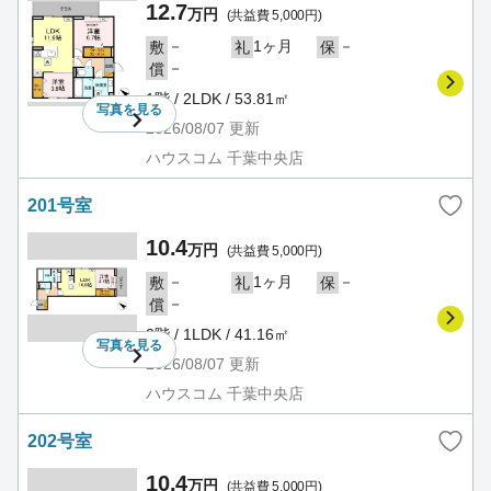
12.7
万円
(共益費 5,000円)
－
1ヶ月
－
敷
礼
保
－
償
1階 / 2LDK / 53.81㎡
写真を
見る
2026/08/07
更新
ハウスコム 千葉中央店
201号室
10.4
万円
(共益費 5,000円)
－
1ヶ月
－
敷
礼
保
－
償
2階 / 1LDK / 41.16㎡
写真を
見る
2026/08/07
更新
ハウスコム 千葉中央店
202号室
10.4
万円
(共益費 5,000円)