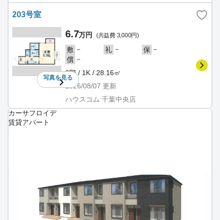
203号室
6.7
万円
(共益費 3,000円)
－
－
－
敷
礼
保
－
償
2階 / 1K / 28.16㎡
写真を
見る
2026/08/07
更新
ハウスコム 千葉中央店
カーサフロイデ
賃貸アパート