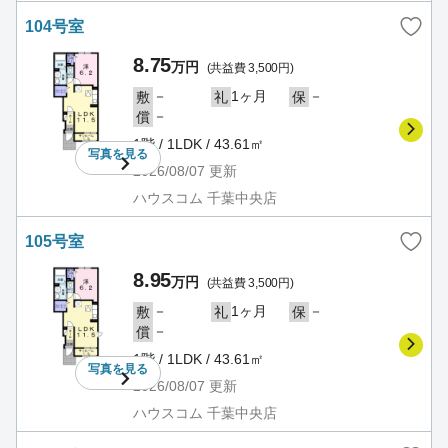
104号室
8.75
万円
(共益費 3,500円)
－
1ヶ月
－
敷
礼
保
－
償
1階 / 1LDK / 43.61㎡
写真を
見る
2026/08/07
更新
ハウスコム 千葉中央店
105号室
8.95
万円
(共益費 3,500円)
－
1ヶ月
－
敷
礼
保
－
償
1階 / 1LDK / 43.61㎡
写真を
見る
2026/08/07
更新
ハウスコム 千葉中央店