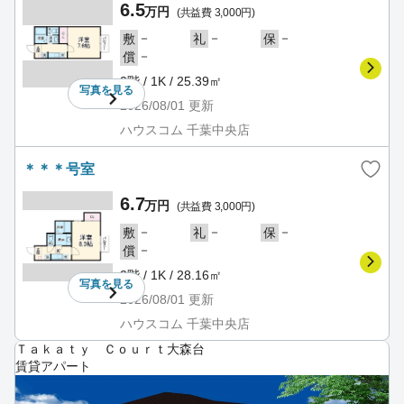
6.5
万円
(共益費 3,000円)
－
－
－
敷
礼
保
－
償
2階 / 1K / 25.39㎡
写真を
見る
2026/08/01
更新
ハウスコム 千葉中央店
＊＊＊号室
6.7
万円
(共益費 3,000円)
－
－
－
敷
礼
保
－
償
2階 / 1K / 28.16㎡
写真を
見る
2026/08/01
更新
ハウスコム 千葉中央店
Ｔａｋａｔｙ Ｃｏｕｒｔ大森台
賃貸アパート