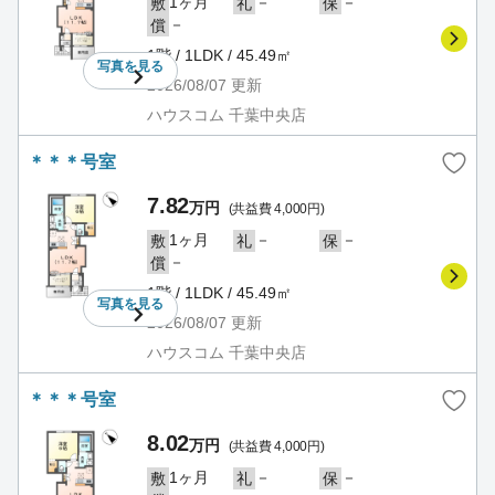
1ヶ月
－
－
敷
礼
保
－
償
1階 / 1LDK / 45.49㎡
写真を
見る
2026/08/07
更新
ハウスコム 千葉中央店
＊＊＊号室
7.82
万円
(共益費 4,000円)
1ヶ月
－
－
敷
礼
保
－
償
1階 / 1LDK / 45.49㎡
写真を
見る
2026/08/07
更新
ハウスコム 千葉中央店
＊＊＊号室
8.02
万円
(共益費 4,000円)
1ヶ月
－
－
敷
礼
保