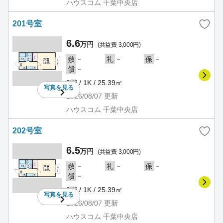
ハウスコム 千葉中央店
201号室
6.6
万円
(共益費 3,000円)
－
－
－
敷
礼
保
－
償
2階 / 1K / 25.39㎡
写真を
見る
2026/08/07
更新
ハウスコム 千葉中央店
202号室
6.5
万円
(共益費 3,000円)
－
－
－
敷
礼
保
－
償
2階 / 1K / 25.39㎡
写真を
見る
2026/08/07
更新
ハウスコム 千葉中央店