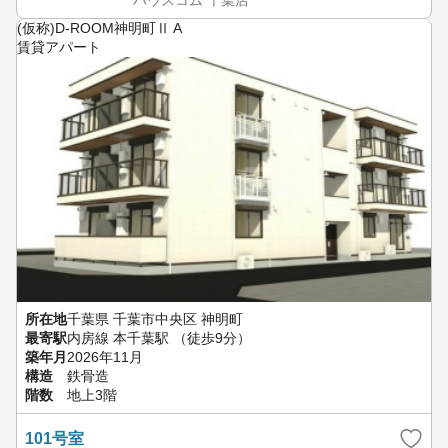
(仮称)D-ROOM神明町Ⅱ A
賃貸アパート
所在地
千葉県 千葉市中央区 神明町
最寄駅
内房線 本千葉駅 （徒歩9分）
築年月
2026年11月
構造
鉄骨造
階数
地上3階
101号室