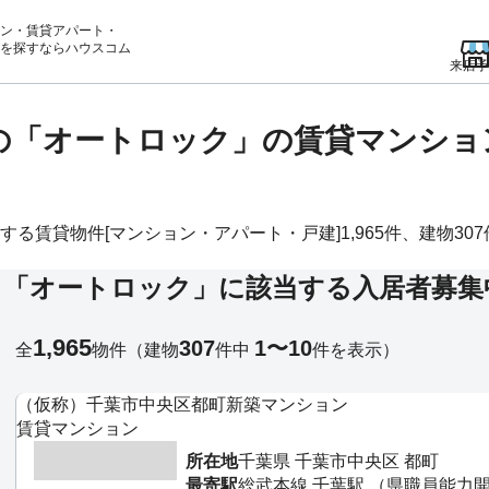
ン・賃貸アパート・
を
探すならハウスコム
来店予
)の「オートロック」の賃貸マンシ
賃貸物件[マンション・アパート・戸建]1,965件、建物307件
る「オートロック」に該当する入居者募集
1,965
307
1〜10
全
物件
（建物
件中
件を表示）
（仮称）千葉市中央区都町新築マンション
賃貸マンション
所在地
千葉県 千葉市中央区 都町
最寄駅
総武本線 千葉駅 （県職員能力