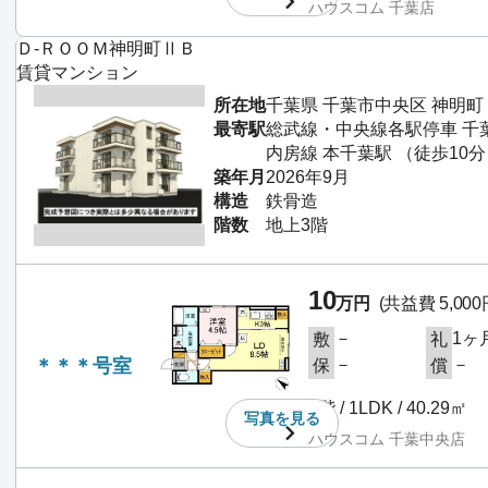
ハウスコム 千葉店
Ｄ‐ＲＯＯＭ神明町ⅡＢ
賃貸マンション
所在地
千葉県 千葉市中央区 神明町
最寄駅
総武線・中央線各駅停車 千葉
内房線 本千葉駅 （徒歩10
築年月
2026年9月
構造
鉄骨造
階数
地上3階
10
万円
(共益費 5,000
－
1ヶ
敷
礼
＊＊＊号室
－
－
保
償
1階 / 1LDK / 40.29㎡
写真を
見る
ハウスコム 千葉中央店