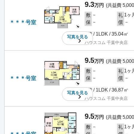
9.3
万円
(共益費 5,00
－
1ヶ
敷
礼
＊＊＊号室
－
－
保
償
1階 / 1LDK / 35.04㎡
写真を
見る
ハウスコム 千葉中央店
9.5
万円
(共益費 5,00
－
1ヶ
敷
礼
＊＊＊号室
－
－
保
償
1階 / 1LDK / 36.87㎡
写真を
見る
ハウスコム 千葉中央店
9.5
万円
(共益費 5,00
－
1ヶ
敷
礼
－
－