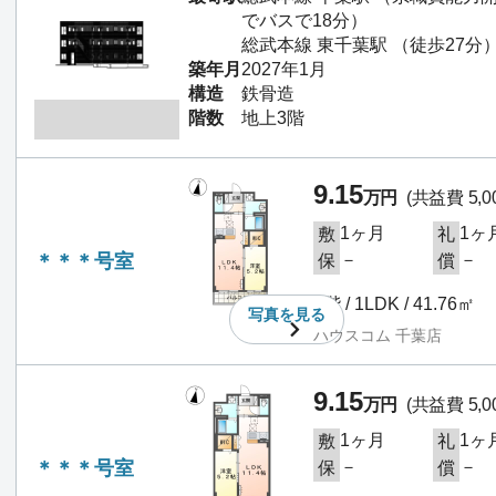
でバスで18分）
総武本線 東千葉駅 （徒歩27分
築年月
2027年1月
構造
鉄骨造
階数
地上3階
9.15
万円
(共益費 5,0
1ヶ月
1ヶ
敷
礼
＊＊＊号室
－
－
保
償
1階 / 1LDK / 41.76㎡
写真を
見る
ハウスコム 千葉店
9.15
万円
(共益費 5,0
1ヶ月
1ヶ
敷
礼
＊＊＊号室
－
－
保
償