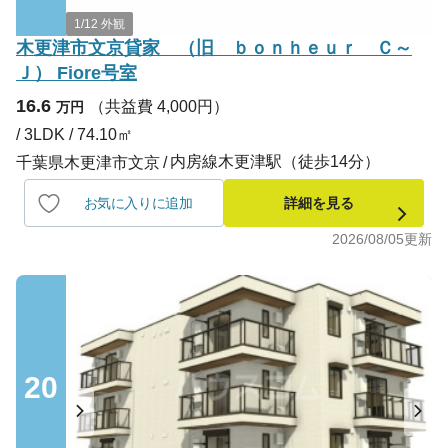
1/12 外観
木更津市文京貸家 （旧 ｂｏｎｈｅｕｒ Ｃ～
Ｊ） Fiore号室
16.6
（共益費 4,000円）
万円
/ 3LDK / 74.10㎡
内房線木更津駅（徒歩14分）
千葉県木更津市文京
お気に入りに追加
詳細を見る
2026/08/05
更新
20