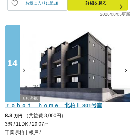
お気に入りに追加
詳細を見る
2026/08/05
更新
14
1/16 外観
ｒｏｂｏｔ ｈｏｍｅ 北柏Ⅱ 301号室
8.3
（共益費 3,000円）
万円
3階 / 1LDK / 29.07㎡
千葉県柏市根戸