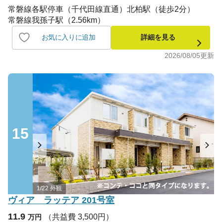
常磐線各駅停車（千代田線直通）北柏駅（徒歩2分）
常磐線我孫子駅（2.56km）
お気に入りに追加
詳細を見る
2026/08/05
更新
15
1/22 外観
ヴィア ラッテア 201号室
11.9
（共益費 3,500円）
万円