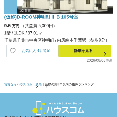
1/2 外観
(仮称)D-ROOM神明町Ⅱ B 105号室
9.5
（共益費 5,000円）
万円
1階 / 1LDK / 37.01㎡
内房線本千葉駅（徒歩9分）
千葉県千葉市中央区神明町
お気に入りに追加
詳細を見る
2026/08/05
更新
賃貸ならハウスコム
千葉県
千葉県の築3年以内の物件ランキング