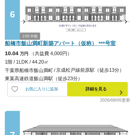
6
1/30 外観
船橋市飯山満町新築アパート（仮称） ***号室
10.04
（共益費 4,000円）
万円
1階 / 1LDK / 44.20㎡
京成松戸線前原駅（徒歩13分）
千葉県船橋市飯山満町
東葉高速鉄道飯山満駅（徒歩23分）
お気に入りに追加
詳細を見る
2026/08/05
更新