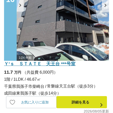
1/24 外観
Ｙ’ｓ ＳＴＡＴＥ 天王台 ***号室
11.7
（共益費 6,000円）
万円
1階 / 1LDK / 46.67㎡
常磐線天王台駅（徒歩3分）
千葉県我孫子市柴崎台
成田線東我孫子駅（徒歩14分）
お気に入りに追加
詳細を見る
2026/08/05
更新