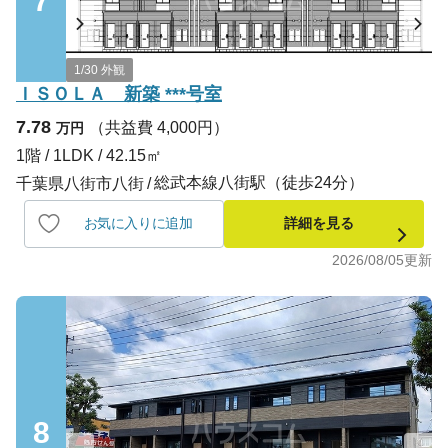
7
1/30 外観
ＩＳＯＬＡ 新築 ***号室
7.78
（共益費 4,000円）
万円
1階 / 1LDK / 42.15㎡
総武本線八街駅（徒歩24分）
千葉県八街市八街
お気に入りに追加
詳細を見る
2026/08/05
更新
8