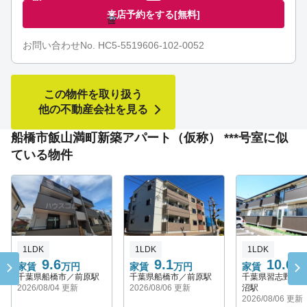
来店予約をする
[無料]
お問い合わせNo. HC5-5519606-102-0052
この物件を取り扱う
他の不動産会社を見る
船橋市飯山満町新築アパート（仮称） ***号室に似
ている物件
1LDK
1LDK
1LDK
9.6
9.1
10.6
家賃
万円
家賃
万円
家賃
万
千葉県船橋市／前原駅
千葉県船橋市／前原駅
千葉県習志野市
2026/08/04 更新
2026/08/06 更新
沼駅
2026/08/06 更新