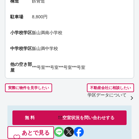
構造
鉄骨造
駐車場
8,800円
小学校学区
飯山満南小学校
中学校学区
飯山満中学校
他の空き部
***号室
***号室
***号室
***号室
屋
実際に物件を見学したい
不動産会社に相談したい
学区データについて
無 料
空室状況を
問い合わせ
する
あとで見る