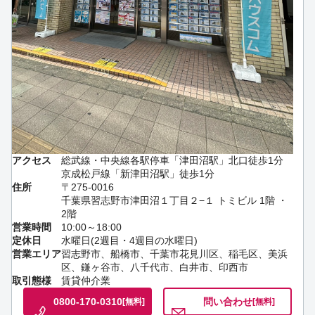
アクセス
総武線・中央線各駅停車「津田沼駅」北口徒歩1分
京成松戸線「新津田沼駅」徒歩1分
住所
〒275-0016
千葉県習志野市津田沼１丁目２−１ トミビル 1階 ・
2階
営業時間
10:00～18:00
定休日
水曜日(2週目・4週目の水曜日)
営業エリア
習志野市、船橋市、千葉市花見川区、稲毛区、美浜
区、鎌ヶ谷市、八千代市、白井市、印西市
取引態様
賃貸仲介業
0800-170-0310
問い合わせ
[無料]
[無料]