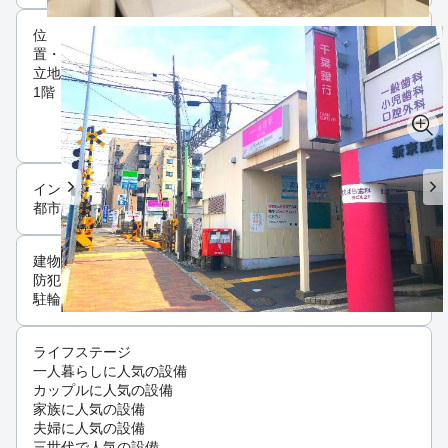
位
置・
立地
1階
インフラ
都市ガス
建物設備
防犯カメラ
駐輪場
ライフステージ
一人暮らしに人気の設備
カップルに人気の設備
家族に人気の設備
夫婦に人気の設備
三世代で人気の設備