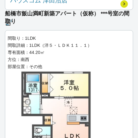
ハウスコム 津田沼店
船橋市飯山満町新築アパート（仮称） ***号室の間
取り
間取り：1LDK
間取詳細：1LDK（洋５・ＬＤＫ１１．１）
専有面積：44.20㎡
方位：南西
部屋位置：その他