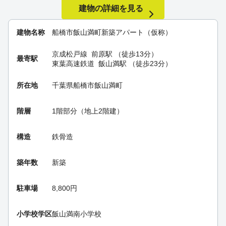
建物の詳細を見る
建物名称
船橋市飯山満町新築アパート（仮称）
京成松戸線
前原駅
（徒歩13分）
最寄駅
東葉高速鉄道
飯山満駅
（徒歩23分）
所在地
千葉県船橋市飯山満町
階層
1階部分（地上2階建）
構造
鉄骨造
築年数
新築
駐車場
8,800円
小学校学区
飯山満南小学校