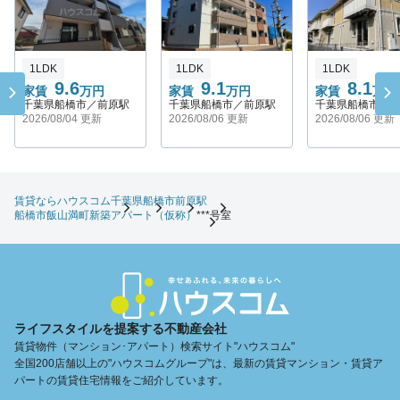
1LDK
1LDK
1LDK
9.6
9.1
8.1
家賃
万円
家賃
万円
家賃
万円
千葉県船橋市／前原駅
千葉県船橋市／前原駅
千葉県船橋市／
2026/08/04 更新
2026/08/06 更新
2026/08/06 更新
賃貸ならハウスコム
千葉県
船橋市
前原駅
船橋市飯山満町新築アパート（仮称）
***号室
ライフスタイルを提案する不動産会社
賃貸物件（マンション･アパート）検索サイト"ハウスコム"
全国200店舗以上の"ハウスコムグループ"は、最新の賃貸マンション・賃貸ア
パートの賃貸住宅情報をご紹介しています。