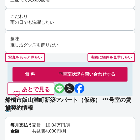
こだわり
雨の日でも洗濯したい
趣味
推し活グッズを飾りたい
写真をもっと見たい
実際に物件を見学したい
無 料
空室状況を
問い合わせ
する
あとで見る
船橋市飯山満町新築アパート（仮称） ***号室の賃
貸契約情報
毎月支払う
家賃
10.04
万円
/月
金額
共益費
4,000
円
/月