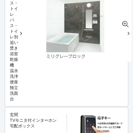
ス・
トイ
レ
バ
ス・
トイ
レ別
追い
焚き
浴室
乾燥
機
温水
洗浄
便座
独立
洗面
台
玄関
TVモニタ付インターホン
宅配ボックス