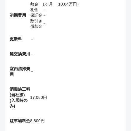
敷金
1ヶ月
（
10.04
万円
）
礼金
－
初期費用
保証金
－
敷引き
－
償却金
更新料
－
鍵交換費用
－
室内清掃費
－
用
消毒施工料
(当社扱)
17,050円
(入居時の
み)
駐車場料金
8,800円