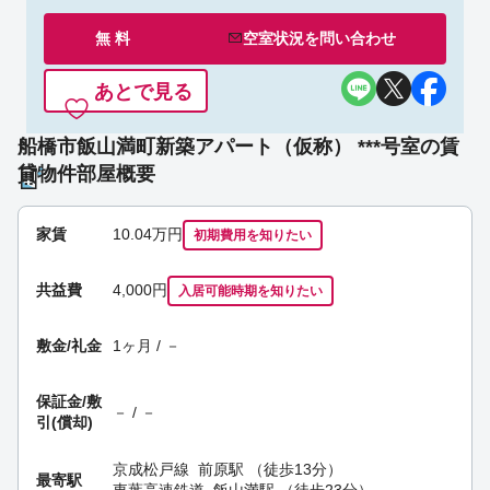
無 料
空室状況を
問い合わせ
あとで見る
船橋市飯山満町新築アパート（仮称） ***号室の賃
貸物件部屋概要
家賃
10.04
万円
初期費用を
知りたい
共益費
4,000円
入居可能時期
を知りたい
敷金/礼金
1ヶ月 / －
保証金/
敷
－ / －
引(償却)
京成松戸線
前原駅
（徒歩13分）
最寄駅