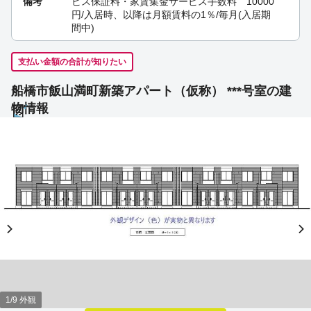
備考
ビス保証料・家賃集金サービス手数料 10000
円/入居時、以降は月額賃料の1％/毎月(入居期
間中)
支払い金額の合計が知りたい
船橋市飯山満町新築アパート（仮称） ***号室の建
物情報
1/9 外観