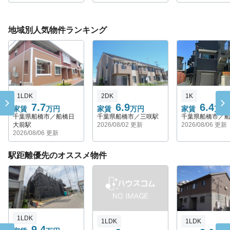
地域別人気物件ランキング
1LDK
2DK
1K
7.7
6.9
6.4
家賃
万円
家賃
万円
家賃
万円
千葉県船橋市／船橋日
千葉県船橋市／三咲駅
千葉県船橋市／
大前駅
2026/08/02 更新
2026/08/06 更新
2026/08/06 更新
駅距離優先のオススメ物件
1LDK
1LDK
1LDK
9.4