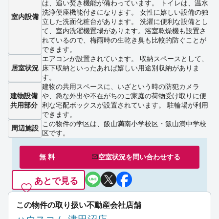
は、追い焚き機能が備わっています。 トイレは、温水
洗浄便座機能付きになります。 女性に嬉しい設備の独
室内設備
立した洗面化粧台があります。 洗濯に便利な設備とし
て、室内洗濯機置場があります。浴室乾燥機も設置さ
れているので、梅雨時の生乾き臭も比較的防ぐことが
できます。
エアコンが設置されています。 収納スペースとして、
居室状況
床下収納といったあれば嬉しい用途別収納がありま
す。
建物の共用スペースに、いざという時の防犯カメラ
建物設備
や、急な外出や不在がちのご家庭の荷物受け取りに便
共用部分
利な宅配ボックスが設置されています。 駐輪場が利用
できます。
この物件の学区は、飯山満南小学校区・飯山満中学校
周辺施設
区です。
無 料
空室状況を
問い合わせ
する
あとで見る
この物件の取り扱い不動産会社店舗