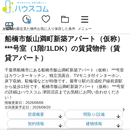
1
最近見た物件
お気に入り
保存した条件
メニュー
来店予約
船橋市飯山満町新築アパート（仮称）
***号室（1階/1LDK）の賃貸物件（賃
貸アパート）
千葉県船橋市にある船橋市飯山満町新築アパート（仮称） ***号室
はカウンターキッチン、独立洗面台、TVモニタ付インターホン、
床下収納、駐輪場などが特徴です。最寄り駅の京成松戸線前原駅
から徒歩13分です。船橋市飯山満町新築アパート（仮称） ***号室
の詳細はハウスコム 津田沼店までお気軽にお問い合わせくださ
い！
情報更新日：
2026/08/06
次回更新予定日：
2026/08/20
部屋概要
間取り/設備
契約情報
建物情報