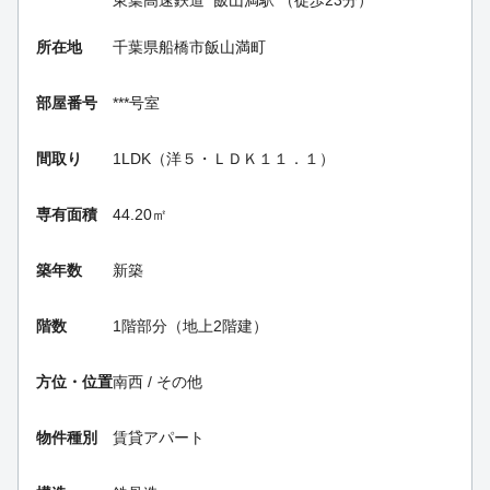
東葉高速鉄道
飯山満駅
（徒歩23分）
所在地
千葉県船橋市飯山満町
部屋番号
***号室
間取り
1LDK（洋５・ＬＤＫ１１．１）
専有面積
44.20㎡
築年数
新築
階数
1階部分（地上2階建）
方位・位置
南西 / その他
物件種別
賃貸アパート