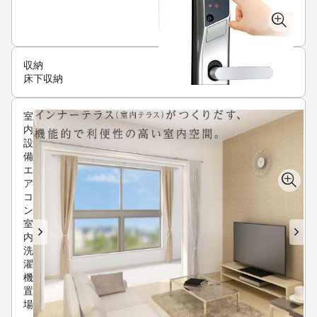
収納
床下収納
室
内
設
備
エ
ア
コ
ン
室
内
洗
濯
機
置
場