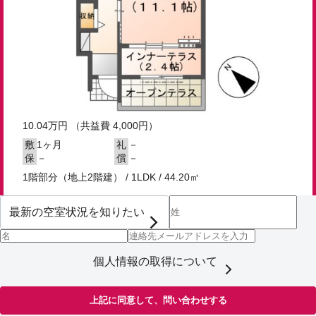
10.04
万円
（共益費 4,000円）
1ヶ月
－
敷
礼
－
－
保
償
1階部分（地上2階建） / 1LDK / 44.20㎡
個人情報の取得について
上記に同意して、問い合わせする