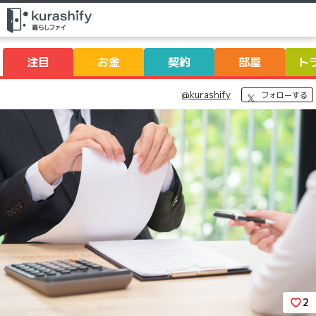
注目
お金
契約
部屋
ト
@kurashify
フォローする
2