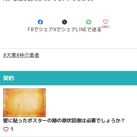
LIKE!
FBでシェア
Xでシェア
LINEで送る
#大家
#仲介業者
契約
壁に貼ったポスターの跡の原状回復は必要でしょうか？
1