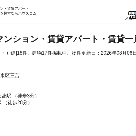
ン・賃貸アパート・
を
探すならハウスコム
来店予
貸マンション・賃貸アパート・賃貸一
戸建]18件、建物17件掲載中。物件更新日：2026年08月06
市東区
三苫
三苫駅
（徒歩3分）
駅
（徒歩28分）