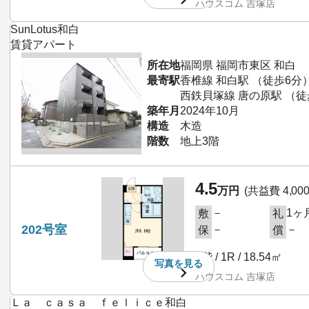
ハウスコム 吉塚店
SunLotus和白
賃貸アパート
所在地
福岡県 福岡市東区 和白
最寄駅
香椎線 和白駅 （徒歩6分
西鉄貝塚線 唐の原駅 （徒
築年月
2024年10月
構造
木造
階数
地上3階
4.5
万円
(共益費 4,00
－
1ヶ
敷
礼
202号室
－
－
保
償
2階 / 1R / 18.54㎡
写真を
見る
ハウスコム 吉塚店
Ｌａ ｃａｓａ ｆｅｌｉｃｅ和白