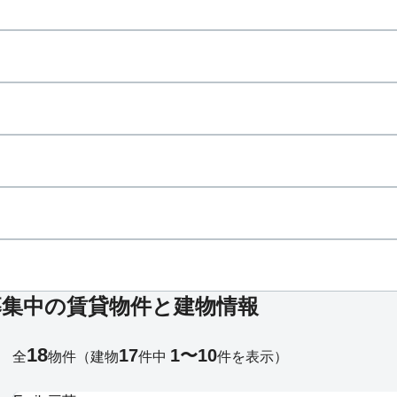
募集中の賃貸物件と建物情報
18
17
1〜10
全
物件
（建物
件中
件を表示）