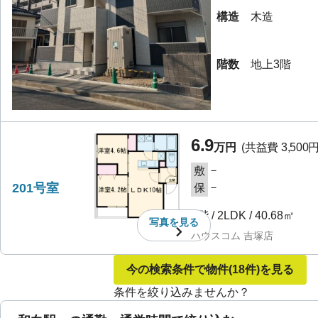
構造
木造
階数
地上3階
6.9
万円
(共益費
3,500
－
敷
201号室
－
保
2階
/
2LDK
/
40.68㎡
写真を
見る
ハウスコム 吉塚店
今の検索条件で物件
(18件)
を見る
条件を絞り込みませんか？