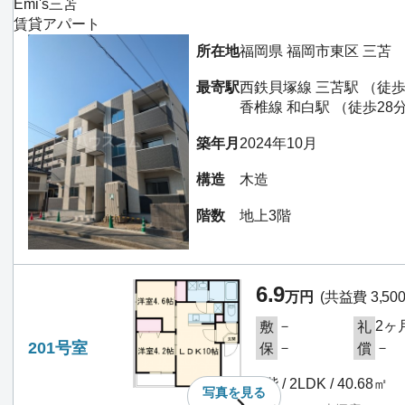
Emi's三苫
賃貸アパート
所在地
福岡県 福岡市東区 三苫
最寄駅
西鉄貝塚線 三苫駅 （徒歩
香椎線 和白駅 （徒歩28
築年月
2024年10月
構造
木造
階数
地上3階
6.9
万円
(共益費 3,50
－
2ヶ
敷
礼
201号室
－
－
保
償
2階 / 2LDK / 40.68㎡
写真を
見る