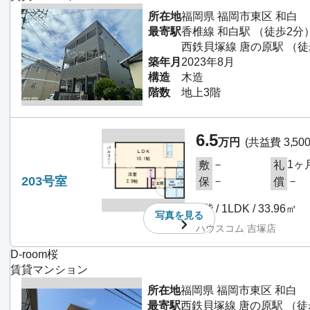
所在地
福岡県 福岡市東区 和白
最寄駅
香椎線 和白駅 （徒歩2分
西鉄貝塚線 唐の原駅 （徒
築年月
2023年8月
構造
木造
階数
地上3階
6.5
万円
(共益費 3,50
－
1ヶ
敷
礼
203号室
－
－
保
償
2階 / 1LDK / 33.96㎡
写真を
見る
ハウスコム 吉塚店
D-room桜
賃貸マンション
所在地
福岡県 福岡市東区 和白
最寄駅
西鉄貝塚線 唐の原駅 （徒