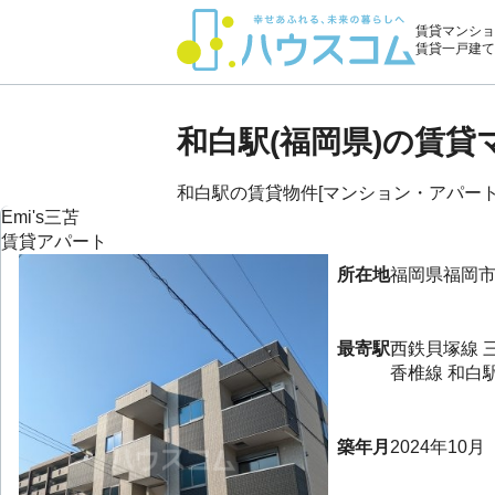
賃貸マンショ
賃貸一戸建て
和白駅(福岡県)の賃
和白駅の賃貸物件[マンション・アパート・
Emi's三苫
賃貸アパート
所在地
福岡県
福岡
最寄駅
西鉄貝塚線
香椎線
和白
築年月
2024年10月