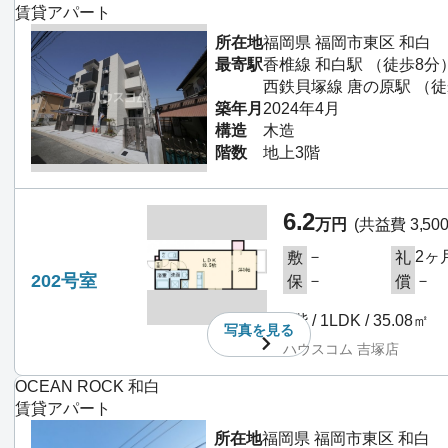
賃貸アパート
所在地
福岡県 福岡市東区 和白
最寄駅
香椎線 和白駅 （徒歩8分
西鉄貝塚線 唐の原駅 （徒
築年月
2024年4月
構造
木造
階数
地上3階
6.2
万円
(共益費 3,50
－
2ヶ
敷
礼
202号室
－
－
保
償
2階 / 1LDK / 35.08㎡
写真を
見る
ハウスコム 吉塚店
OCEAN ROCK 和白
賃貸アパート
所在地
福岡県 福岡市東区 和白