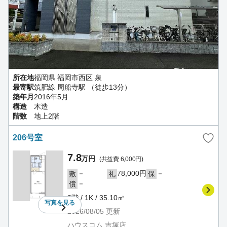
所在地
福岡県 福岡市西区 泉
最寄駅
筑肥線 周船寺駅 （徒歩13分）
築年月
2016年5月
構造
木造
階数
地上2階
206号室
7.8
万円
(共益費 6,000円)
－
78,000円
－
敷
礼
保
－
償
2階 / 1K / 35.10㎡
写真を
見る
2026/08/05
更新
ハウスコム 吉塚店