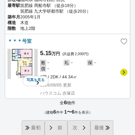
最寄駅
筑肥線 周船寺駅 （徒歩18分）
筑肥線 九大学研都市駅 （徒歩20分）
築年月
2005年1月
構造
木造
階数
地上2階
＊＊＊号室
5.15
万円
(共益費 2,000円)
－
－
－
敷
礼
保
－
償
1階 / 2DK / 44.34㎡
写真を
見る
2026/08/05
更新
ハウスコム 吉塚店
6
全
物件
6
1〜6
（建物
件中
件を表示）
最初
前
次
最後