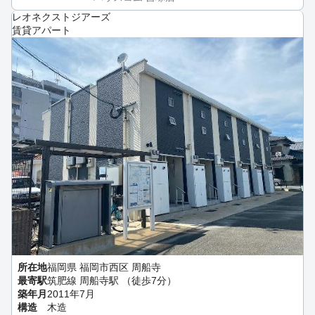
レオネクストジアーズ
賃貸アパート
所在地
福岡県 福岡市西区 周船寺
最寄駅
筑肥線 周船寺駅 （徒歩7分）
築年月
2011年7月
構造
木造