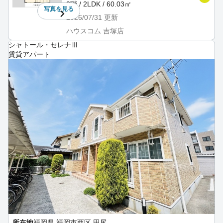
3階 / 2LDK / 60.03㎡
写真を
見る
2026/07/31
更新
ハウスコム 吉塚店
シャトール・セレナⅢ
賃貸アパート
所在地
福岡県 福岡市西区 田尻