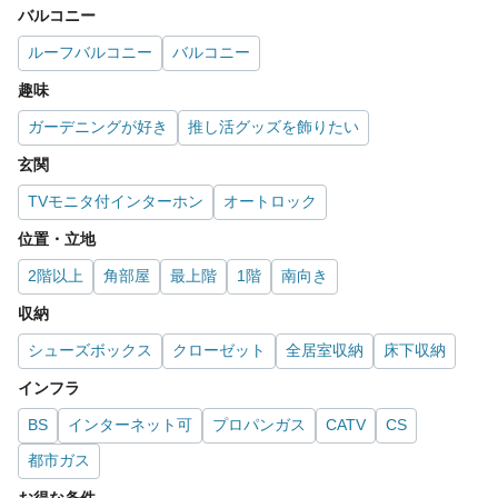
バルコニー
ルーフバルコニー
バルコニー
趣味
ガーデニングが好き
推し活グッズを飾りたい
玄関
TVモニタ付インターホン
オートロック
位置・立地
2階以上
角部屋
最上階
1階
南向き
収納
シューズボックス
クローゼット
全居室収納
床下収納
インフラ
BS
インターネット可
プロパンガス
CATV
CS
都市ガス
お得な条件