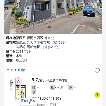
所在地
福岡県 福岡市西区 徳永北
最寄駅
筑肥線 九大学研都市駅 （徒歩8分）
筑肥線 周船寺駅 （徒歩20分）
築年月
2011年2月
構造
木造
階数
地上3階
＊＊＊号室
6.7
万円
(共益費 2,300円)
－
2ヶ月
－
敷
礼
保
－
償
2階 / 1LDK / 41.30㎡
写真を
見る
2026/08/05
更新