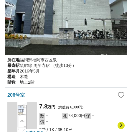
所在地
福岡県
福岡市西区
泉
最寄駅
筑肥線
周船寺駅
（徒歩13分）
築年月
2016年5月
構造
木造
階数
地上2階
206号室
7.8
万円
(共益費
6,000円
)
－
78,000円
－
敷
礼
保
－
償
2階
/
1K
/
35.10㎡