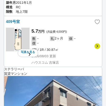
築年月
2011年1月
構造
RC
階数
地上7階
409号室
5.7
万円
(共益費 4,000円)
－
2ヶ月
－
敷
礼
保
－
償
4階 / 1R / 30.87㎡
写真を
見る
2026/08/03
更新
ハウスコム 吉塚店
ステラリーバ
賃貸マンション