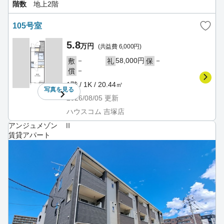
階数
地上2階
105号室
5.8
万円
(共益費 6,000円)
－
58,000円
－
敷
礼
保
－
償
1階 / 1K / 20.44㎡
写真を
見る
2026/08/05
更新
ハウスコム 吉塚店
アンジュメゾン Ⅱ
賃貸アパート