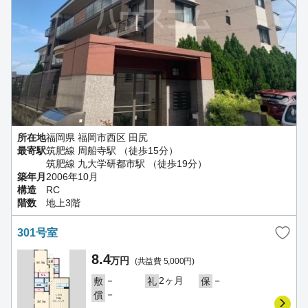
所在地
福岡県 福岡市西区 田尻
最寄駅
筑肥線 周船寺駅 （徒歩15分）
筑肥線 九大学研都市駅 （徒歩19分）
築年月
2006年10月
構造
RC
階数
地上3階
301号室
8.4
万円
(共益費 5,000円)
－
2ヶ月
－
敷
礼
保
－
償