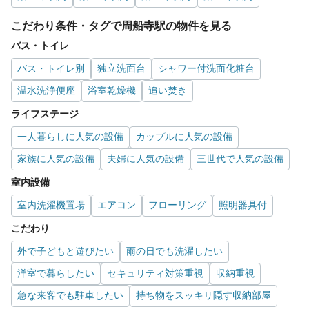
こだわり条件・タグで周船寺駅の物件を見る
バス・トイレ
バス・トイレ別
独立洗面台
シャワー付洗面化粧台
温水洗浄便座
浴室乾燥機
追い焚き
ライフステージ
一人暮らしに人気の設備
カップルに人気の設備
家族に人気の設備
夫婦に人気の設備
三世代で人気の設備
室内設備
室内洗濯機置場
エアコン
フローリング
照明器具付
こだわり
外で子どもと遊びたい
雨の日でも洗濯したい
洋室で暮らしたい
セキュリティ対策重視
収納重視
急な来客でも駐車したい
持ち物をスッキリ隠す収納部屋