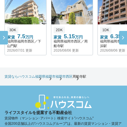
3DK
2DK
1DK
7.5
5.15
6.35
家賃
万円
家賃
万円
家賃
万
福岡県福岡市西区／下
福岡県福岡市西区／周
福岡県福岡市西
山門駅
船寺駅
浜駅
2026/07/31 更新
2026/08/06 更新
2026/08/06 更新
賃貸ならハウスコム
福岡県
福岡市
福岡市西区
周船寺駅
ライフスタイルを提案する不動産会社
賃貸物件（マンション･アパート）検索サイト"ハウスコム"
全国200店舗以上の"ハウスコムグループ"は、最新の賃貸マンション・賃貸ア