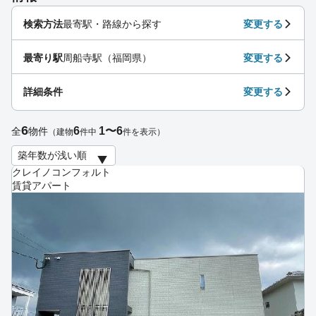
検索方法
最寄駅・路線から探す
変更する
最寄り駅
周船寺駅（福岡県）
変更する
詳細条件
変更する
6
6
1〜6
全
物件
（建物
件中
件を表示）
クレイノコンフォルト
賃貸アパート