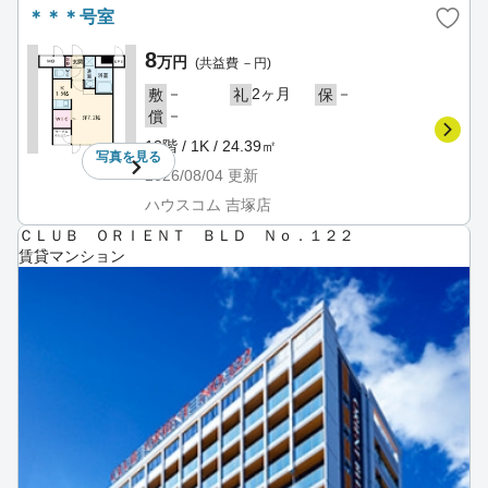
＊＊＊号室
8
万円
(共益費 －円)
－
2ヶ月
－
敷
礼
保
－
償
13階 / 1K / 24.39㎡
写真を
見る
2026/08/04
更新
ハウスコム 吉塚店
ＣＬＵＢ ＯＲＩＥＮＴ ＢＬＤ Ｎｏ．１２２
賃貸マンション