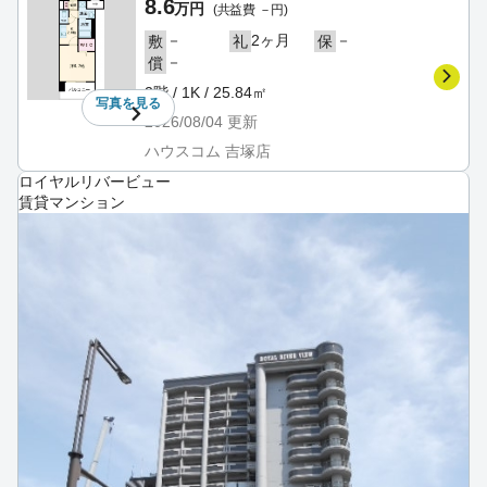
8.6
万円
(共益費 －円)
－
2ヶ月
－
敷
礼
保
－
償
2階 / 1K / 25.84㎡
写真を
見る
2026/08/04
更新
ハウスコム 吉塚店
ロイヤルリバービュー
賃貸マンション