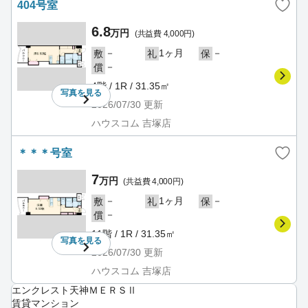
404号室
6.8
万円
(共益費 4,000円)
－
1ヶ月
－
敷
礼
保
－
償
4階 / 1R / 31.35㎡
写真を
見る
2026/07/30
更新
ハウスコム 吉塚店
＊＊＊号室
7
万円
(共益費 4,000円)
－
1ヶ月
－
敷
礼
保
－
償
11階 / 1R / 31.35㎡
写真を
見る
2026/07/30
更新
ハウスコム 吉塚店
エンクレスト天神ＭＥＲＳⅡ
賃貸マンション