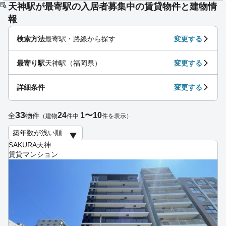
天神駅が最寄駅の入居者募集中の賃貸物件と建物情
報
検索方法
最寄駅・路線から探す
変更する
最寄り駅
天神駅（福岡県）
変更する
詳細条件
変更する
33
24
1〜10
全
物件
（建物
件中
件を表示）
SAKURA天神
賃貸マンション