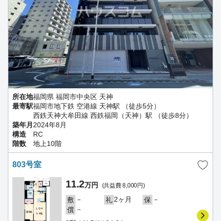
所在地
福岡県 福岡市中央区 天神
最寄駅
福岡市地下鉄 空港線 天神駅 （徒歩5分）
西鉄天神大牟田線 西鉄福岡（天神）駅 （徒歩8分）
築年月
2024年8月
構造
RC
階数
地上10階
803号室
11.2
万円
(共益費 8,000円)
－
2ヶ月
－
敷
礼
保
－
償