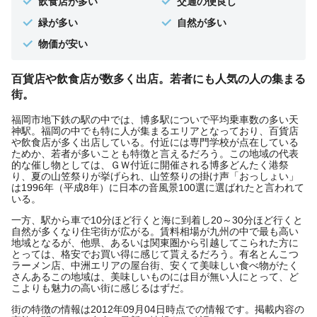
飲食店が多い
交通の便良し
緑が多い
自然が多い
物価が安い
百貨店や飲食店が数多く出店。若者にも人気の人の集まる
街。
福岡市地下鉄の駅の中では、博多駅についで平均乗車数の多い天
神駅。福岡の中でも特に人が集まるエリアとなっており、百貨店
や飲食店が多く出店している。付近には専門学校が点在している
ためか、若者が多いことも特徴と言えるだろう。この地域の代表
的な催し物としては、ＧＷ付近に開催される博多どんたく港祭
り、夏の山笠祭りが挙げられ、山笠祭りの掛け声「おっしょい」
は1996年（平成8年）に日本の音風景100選に選ばれたと言われて
いる。
一方、駅から車で10分ほど行くと海に到着し20～30分ほど行くと
自然が多くなり住宅街が広がる。賃料相場が九州の中で最も高い
地域となるが、他県、あるいは関東圏から引越してこられた方に
とっては、格安でお買い得に感じて貰えるだろう。有名とんこつ
ラーメン店、中洲エリアの屋台街、安くて美味しい食べ物がたく
さんあるこの地域は、美味しいものには目が無い人にとって、ど
こよりも魅力の高い街に感じるはずだ。
街の特徴の情報は2012年09月04日時点での情報です。掲載内容の