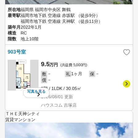
所在地
福岡県 福岡市中央区 舞鶴
最寄駅
福岡市地下鉄 空港線 赤坂駅 （徒歩9分）
福岡市地下鉄 空港線 天神駅 （徒歩11分）
築年月
2022年1月
構造
RC
階数
地上10階
903号室
9.5
万円
(共益費 5,000円)
－
1ヶ月
－
敷
礼
保
－
償
9階 / 1LDK / 30.05㎡
写真を
見る
2026/08/01
更新
ハウスコム 吉塚店
ＴＨＥ天神シティ
賃貸マンション