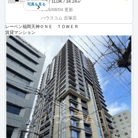
8階 / 1LDK / 34.24㎡
写真を
見る
2026/08/04
更新
ハウスコム 吉塚店
レーベン福岡天神ＯＮＥ ＴＯＷＥＲ
賃貸マンション