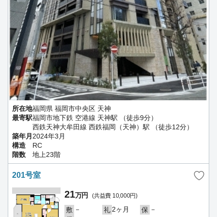
所在地
福岡県 福岡市中央区 天神
最寄駅
福岡市地下鉄 空港線 天神駅 （徒歩9分）
西鉄天神大牟田線 西鉄福岡（天神）駅 （徒歩12分）
築年月
2024年3月
構造
RC
階数
地上23階
201号室
21
万円
(共益費 10,000円)
－
2ヶ月
－
敷
礼
保