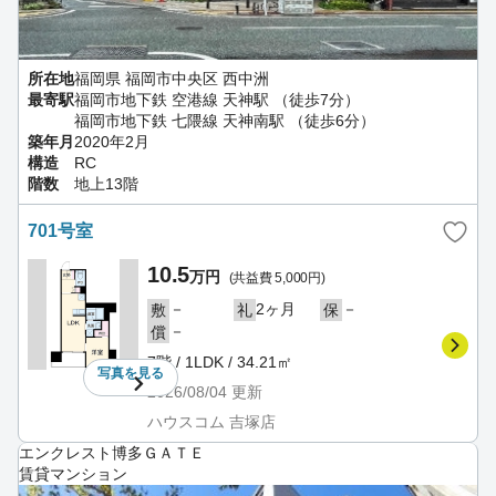
所在地
福岡県 福岡市中央区 西中洲
最寄駅
福岡市地下鉄 空港線 天神駅 （徒歩7分）
福岡市地下鉄 七隈線 天神南駅 （徒歩6分）
築年月
2020年2月
構造
RC
階数
地上13階
701号室
10.5
万円
(共益費 5,000円)
－
2ヶ月
－
敷
礼
保
－
償
7階 / 1LDK / 34.21㎡
写真を
見る
2026/08/04
更新
ハウスコム 吉塚店
エンクレスト博多ＧＡＴＥ
賃貸マンション