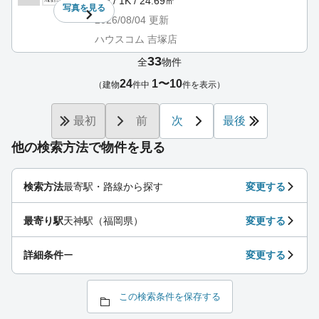
3階 / 1K / 24.69㎡
写真を
見る
2026/08/04
更新
ハウスコム 吉塚店
33
全
物件
24
1〜10
（建物
件中
件を表示）
最初
前
次
最後
他の検索方法で物件を見る
検索方法
最寄駅・路線から探す
変更する
最寄り駅
天神駅（福岡県）
変更する
詳細条件
ー
変更する
この検索条件を保存する