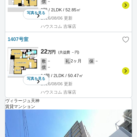
－
償
2階 / 2LDK / 52.85㎡
写真を
見る
2026/08/06
更新
ハウスコム 吉塚店
1407号室
22
万円
(共益費 －円)
－
2ヶ月
－
敷
礼
保
－
償
14階 / 2LDK / 50.47㎡
写真を
見る
2026/08/06
更新
ハウスコム 吉塚店
ヴィラージュ天神
賃貸マンション