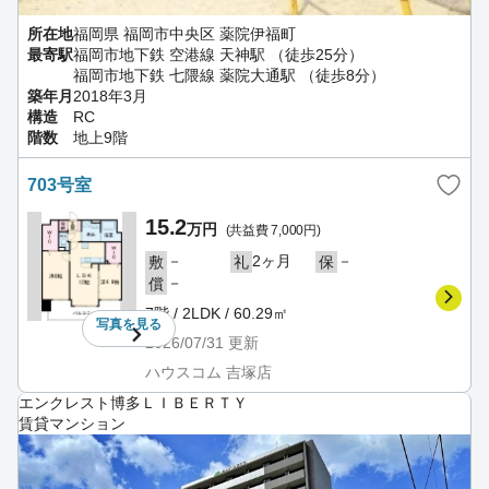
所在地
福岡県 福岡市中央区 薬院伊福町
最寄駅
福岡市地下鉄 空港線 天神駅 （徒歩25分）
福岡市地下鉄 七隈線 薬院大通駅 （徒歩8分）
築年月
2018年3月
構造
RC
階数
地上9階
703号室
15.2
万円
(共益費 7,000円)
－
2ヶ月
－
敷
礼
保
－
償
7階 / 2LDK / 60.29㎡
写真を
見る
2026/07/31
更新
ハウスコム 吉塚店
エンクレスト博多ＬＩＢＥＲＴＹ
賃貸マンション