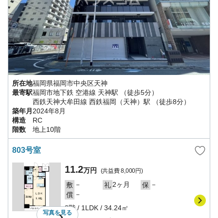
所在地
福岡県
福岡市中央区
天神
最寄駅
福岡市地下鉄 空港線
天神駅
（徒歩5分）
西鉄天神大牟田線
西鉄福岡（天神）駅
（徒歩8分）
築年月
2024年8月
構造
RC
階数
地上10階
803号室
11.2
万円
(共益費
8,000円
)
－
2ヶ月
－
敷
礼
保
－
償
8階
/
1LDK
/
34.24㎡
写真を
見る