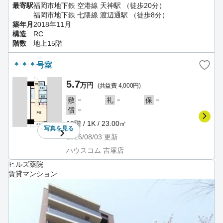
最寄駅
福岡市地下鉄 空港線 天神駅 （徒歩20分）
福岡市地下鉄 七隈線 渡辺通駅 （徒歩8分）
築年月
2018年11月
構造
RC
階数
地上15階
＊＊＊号室
5.7
万円
(共益費 4,000円)
－
－
－
敷
礼
保
－
償
10階 / 1K / 23.00㎡
写真を
見る
2026/08/03
更新
ハウスコム 吉塚店
ヒルズ薬院
賃貸マンション