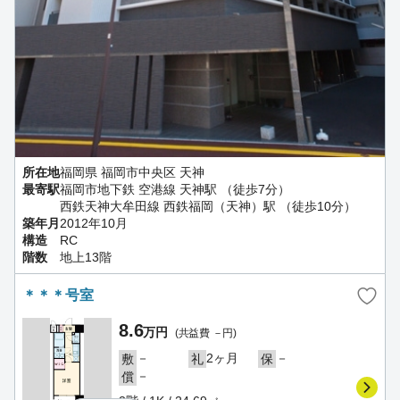
所在地
福岡県 福岡市中央区 天神
最寄駅
福岡市地下鉄 空港線 天神駅 （徒歩7分）
西鉄天神大牟田線 西鉄福岡（天神）駅 （徒歩10分）
築年月
2012年10月
構造
RC
階数
地上13階
＊＊＊号室
8.6
万円
(共益費 －円)
－
2ヶ月
－
敷
礼
保
－
償