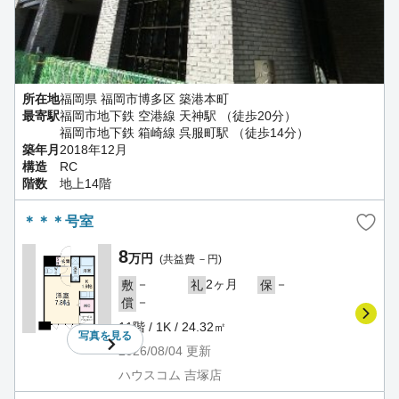
所在地
福岡県 福岡市博多区 築港本町
最寄駅
福岡市地下鉄 空港線 天神駅 （徒歩20分）
福岡市地下鉄 箱崎線 呉服町駅 （徒歩14分）
築年月
2018年12月
構造
RC
階数
地上14階
＊＊＊号室
8
万円
(共益費 －円)
－
2ヶ月
－
敷
礼
保
－
償
11階 / 1K / 24.32㎡
写真を
見る
2026/08/04
更新
ハウスコム 吉塚店