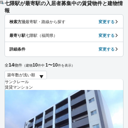
七隈駅が最寄駅の入居者募集中の賃貸物件と建物情
報
検索方法
最寄駅・路線から探す
変更する
最寄り駅
七隈駅（福岡県）
変更する
詳細条件
変更する
14
10
1〜10
全
物件
（建物
件中
件を表示）
サンクレール
賃貸マンション