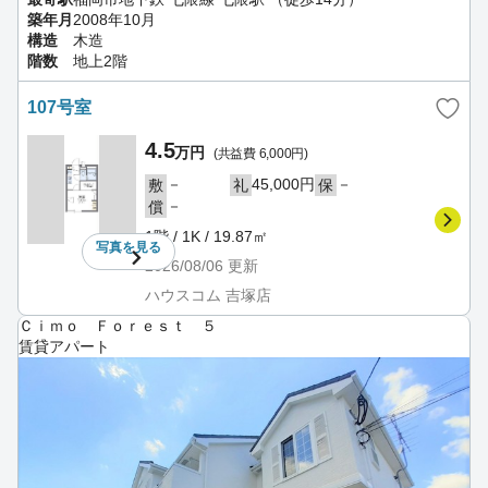
築年月
2008年10月
構造
木造
階数
地上2階
107号室
4.5
万円
(共益費 6,000円)
－
45,000円
－
敷
礼
保
－
償
1階 / 1K / 19.87㎡
写真を
見る
2026/08/06
更新
ハウスコム 吉塚店
Ｃｉｍｏ Ｆｏｒｅｓｔ ５
賃貸アパート