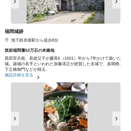
福岡城跡
地下鉄赤坂駅から徒歩8分
筑前福岡藩52万石の本拠地
黒田官兵衛、長政父子が慶長6（1601）年から7年かけて築いた
城。築城の名手といわれた加藤清正が絶賛した名城で、多聞櫓、
下之橋御門などが残る。
施設詳細を見る