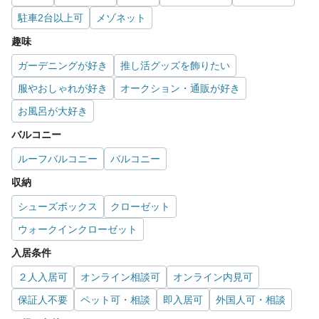
駐車2台以上可
メゾネット
趣味
ガーデニングが好き
推し活グッズを飾りたい
服やおしゃれが好き
オークション・通販が好き
お風呂が大好き
バルコニー
ルーフバルコニー
バルコニー
収納
シューズボックス
クローゼット
ウォークインクローゼット
入居条件
２人入居可
オンライン相談可
オンライン内見可
保証人不要
ペット可・相談
即入居可
外国人可・相談