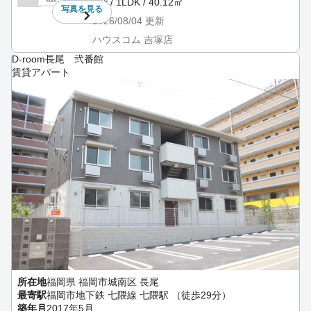
6階 / 1LDK / 40.12㎡
写真を
見る
2026/08/04
更新
ハウスコム 吉塚店
D-room長尾 弐番館
賃貸アパート
所在地
福岡県 福岡市城南区 長尾
最寄駅
福岡市地下鉄 七隈線 七隈駅 （徒歩29分）
築年月
2017年5月