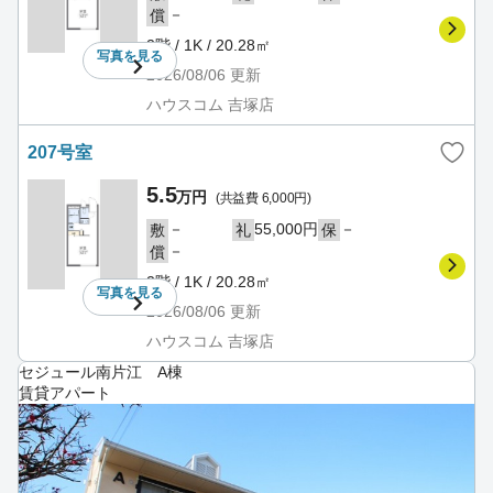
－
償
2階 / 1K / 20.28㎡
写真を
見る
2026/08/06
更新
ハウスコム 吉塚店
207号室
5.5
万円
(共益費 6,000円)
－
55,000円
－
敷
礼
保
－
償
2階 / 1K / 20.28㎡
写真を
見る
2026/08/06
更新
ハウスコム 吉塚店
セジュール南片江 A棟
賃貸アパート