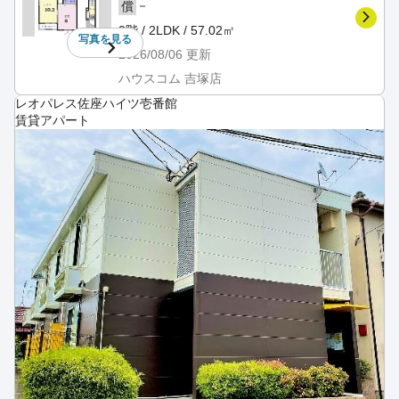
－
償
2階 / 2LDK / 57.02㎡
写真を
見る
2026/08/06
更新
ハウスコム 吉塚店
レオパレス佐座ハイツ壱番館
賃貸アパート