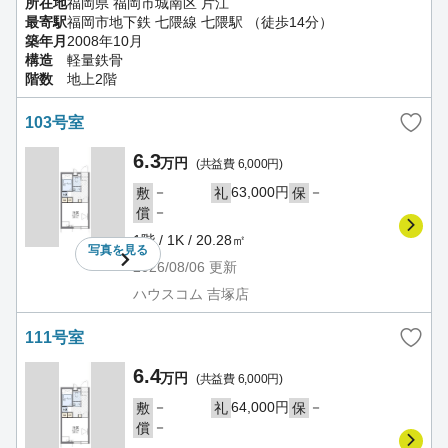
所在地
福岡県 福岡市城南区 片江
最寄駅
福岡市地下鉄 七隈線 七隈駅 （徒歩14分）
築年月
2008年10月
構造
軽量鉄骨
階数
地上2階
103号室
6.3
万円
(共益費 6,000円)
－
63,000円
－
敷
礼
保
－
償
1階 / 1K / 20.28㎡
写真を
見る
2026/08/06
更新
ハウスコム 吉塚店
111号室
6.4
万円
(共益費 6,000円)
－
64,000円
－
敷
礼
保
－
償