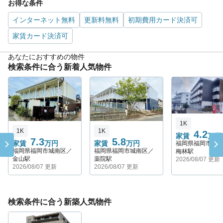
お得な条件
インターネット無料
更新料無料
初期費用カード決済可
家賃カード決済可
あなたにおすすめの物件
検索条件に合う新着人気物件
1K
1K
1K
4.2
家賃
万円
7.3
5.8
家賃
万円
家賃
万円
福岡県福岡市城
福岡県福岡市城南区／
福岡県福岡市城南区／
梅林駅
金山駅
薬院駅
2026/08/07 更新
2026/08/07 更新
2026/08/07 更新
検索条件に合う新築人気物件