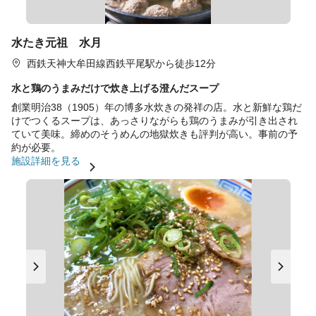
水たき元祖 水月
西鉄天神大牟田線西鉄平尾駅から徒歩12分
水と鶏のうまみだけで炊き上げる澄んだスープ
創業明治38（1905）年の博多水炊きの発祥の店。水と新鮮な鶏だ
けでつくるスープは、あっさりながらも鶏のうまみが引き出され
ていて美味。締めのそうめんの地獄炊きも評判が高い。事前の予
約が必要。
施設詳細を見る