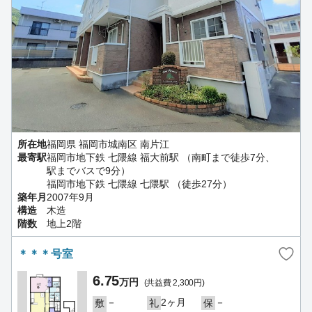
所在地
福岡県 福岡市城南区 南片江
最寄駅
福岡市地下鉄 七隈線 福大前駅 （南町まで徒歩7分、
駅までバスで9分）
福岡市地下鉄 七隈線 七隈駅 （徒歩27分）
築年月
2007年9月
構造
木造
階数
地上2階
＊＊＊号室
6.75
万円
(共益費 2,300円)
－
2ヶ月
－
敷
礼
保