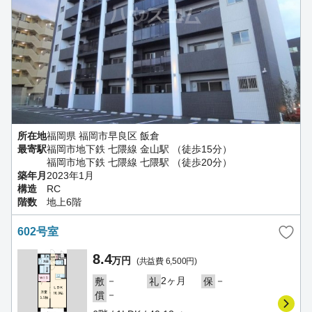
所在地
福岡県 福岡市早良区 飯倉
最寄駅
福岡市地下鉄 七隈線 金山駅 （徒歩15分）
福岡市地下鉄 七隈線 七隈駅 （徒歩20分）
築年月
2023年1月
構造
RC
階数
地上6階
602号室
8.4
万円
(共益費 6,500円)
－
2ヶ月
－
敷
礼
保
－
償