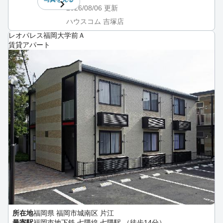
2026/08/06
更新
ハウスコム 吉塚店
レオパレス福岡大学前Ａ
賃貸アパート
所在地
福岡県 福岡市城南区 片江
最寄駅
福岡市地下鉄 七隈線 七隈駅 （徒歩14分）