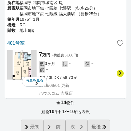
所在地
福岡県 福岡市城南区 堤
最寄駅
福岡市地下鉄 七隈線 七隈駅 （徒歩25分）
福岡市地下鉄 七隈線 福大前駅 （徒歩25分）
築年月
1975年1月
構造
RC
階数
地上6階
401号室
7
万円
(共益費 5,000円)
3ヶ月
－
－
敷
礼
保
－
償
4階 / 3LDK / 58.70㎡
写真を
見る
2026/08/01
更新
ハウスコム 吉塚店
14
全
物件
10
1〜10
（建物
件中
件を表示）
最初
前
次
最後