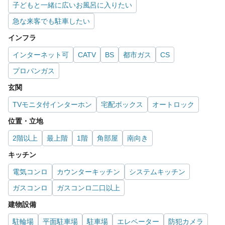
子どもと一緒に広いお風呂に入りたい
急な来客でも駐車したい
インフラ
インターネット可
CATV
BS
都市ガス
CS
プロパンガス
玄関
TVモニタ付インターホン
宅配ボックス
オートロック
位置・立地
2階以上
最上階
1階
角部屋
南向き
キッチン
電気コンロ
カウンターキッチン
システムキッチン
ガスコンロ
ガスコンロ二口以上
建物設備
駐輪場
平面駐車場
駐車場
エレベーター
防犯カメラ