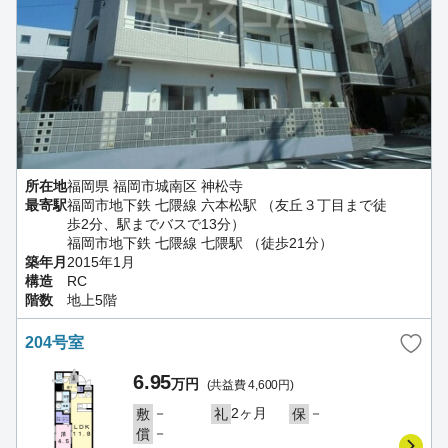
所在地
福岡県 福岡市城南区 神松寺
最寄駅
福岡市地下鉄 七隈線 六本松駅 （友丘３丁目まで徒
歩2分、駅までバスで13分）
福岡市地下鉄 七隈線 七隈駅 （徒歩21分）
築年月
2015年1月
構造
RC
階数
地上5階
204号室
6.95
万円
(共益費 4,600円)
－
2ヶ月
－
敷
礼
保
－
償