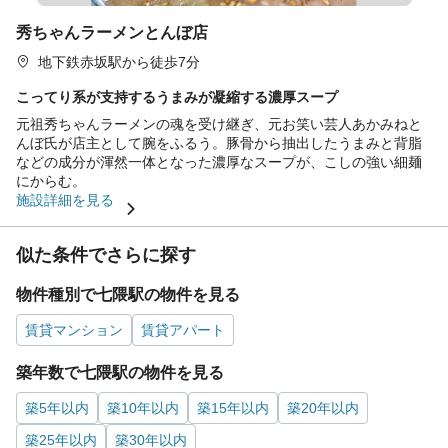
秀ちゃんラーメンとんぼ店
地下鉄赤坂駅から徒歩7分
こってり系が支持するうまみが凝縮する濃厚スープ
元祖秀ちゃんラーメンの魂を受け継ぎ、元お笑い芸人あかみねと
んぼ氏が店主として腕をふるう。豚骨から抽出したうまみと背脂
などの成分が渾然一体となった濃厚なスープが、こしの強い細麺
にからむ。
施設詳細を見る
似た条件でさらに探す
物件種別で七隈駅の物件を見る
賃貸マンション
賃貸アパート
築年数で七隈駅の物件を見る
築5年以内
築10年以内
築15年以内
築20年以内
築25年以内
築30年以内