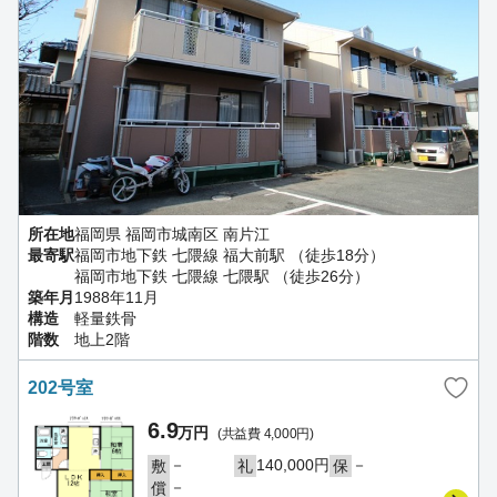
所在地
福岡県 福岡市城南区 南片江
最寄駅
福岡市地下鉄 七隈線 福大前駅 （徒歩18分）
福岡市地下鉄 七隈線 七隈駅 （徒歩26分）
築年月
1988年11月
構造
軽量鉄骨
階数
地上2階
202号室
6.9
万円
(共益費 4,000円)
－
140,000円
－
敷
礼
保
－
償