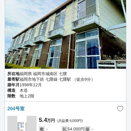
所在地
福岡県 福岡市城南区 七隈
最寄駅
福岡市地下鉄 七隈線 七隈駅 （徒歩9分）
築年月
1998年12月
構造
木造
階数
地上2階
204号室
5.4
万円
(共益費 6,000円)
－
54,000円
－
敷
礼
保