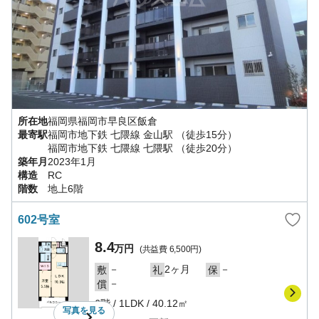
所在地
福岡県
福岡市早良区
飯倉
最寄駅
福岡市地下鉄 七隈線
金山駅
（徒歩15分）
福岡市地下鉄 七隈線
七隈駅
（徒歩20分）
築年月
2023年1月
構造
RC
階数
地上6階
602号室
8.4
万円
(共益費
6,500円
)
－
2ヶ月
－
敷
礼
保
－
償
6階
/
1LDK
/
40.12㎡
写真を
見る