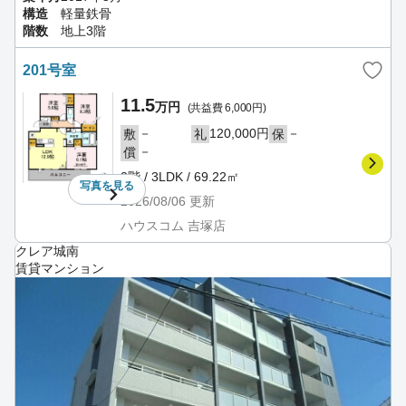
構造
軽量鉄骨
階数
地上3階
201号室
11.5
万円
(共益費 6,000円)
－
120,000円
－
敷
礼
保
－
償
2階 / 3LDK / 69.22㎡
写真を
見る
2026/08/06
更新
ハウスコム 吉塚店
クレア城南
賃貸マンション