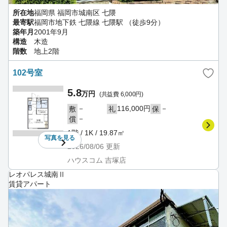
所在地
福岡県 福岡市城南区 七隈
最寄駅
福岡市地下鉄 七隈線 七隈駅 （徒歩9分）
築年月
2001年9月
構造
木造
階数
地上2階
102号室
5.8
万円
(共益費 6,000円)
－
116,000円
－
敷
礼
保
－
償
1階 / 1K / 19.87㎡
写真を
見る
2026/08/06
更新
ハウスコム 吉塚店
レオパレス城南Ⅱ
賃貸アパート