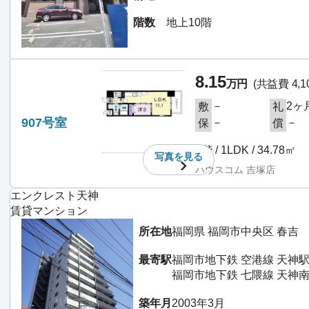
階数
地上10階
8.15
万円
(共益費 4,1
－
2ヶ
敷
礼
907号室
－
－
保
償
9階 / 1LDK / 34.78㎡
写真を
見る
ハウスコム 吉塚店
エンクレスト天神
賃貸マンション
所在地
福岡県 福岡市中央区 春吉
最寄駅
福岡市地下鉄 空港線 天神駅
福岡市地下鉄 七隈線 天神南
築年月
2003年3月