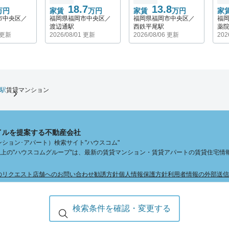
18.7
13.8
万円
家賃
万円
家賃
万円
家
市中央区／
福岡県福岡市中央区／
福岡県福岡市中央区／
福
渡辺通駅
西鉄平尾駅
薬
1 更新
2026/08/01 更新
2026/08/06 更新
202
駅
賃貸マンション
イルを提案する不動産会社
ション･アパート）検索サイト"ハウスコム"
舗以上の"ハウスコムグループ"は、最新の賃貸マンション・賃貸アパートの賃貸住宅情
のリクエスト
店舗へのお問い合わせ
勧誘方針
個人情報保護方針
利用者情報の外部送信
検索条件を確認・変更する
Copyright © Housecom. All Rights Reserved.