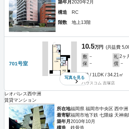
築年月
2020年2月
構造
RC
階数
地上13階
10.5
万円
(共益費 5,0
－
2ヶ
敷
礼
701号室
－
－
保
償
7階 / 1LDK / 34.21㎡
写真を
見る
ハウスコム 吉塚店
レオパレス西中洲
賃貸マンション
所在地
福岡県 福岡市中央区 西中洲
最寄駅
福岡市地下鉄 七隈線 天神南
築年月
2010年10月
構造
鉄骨造