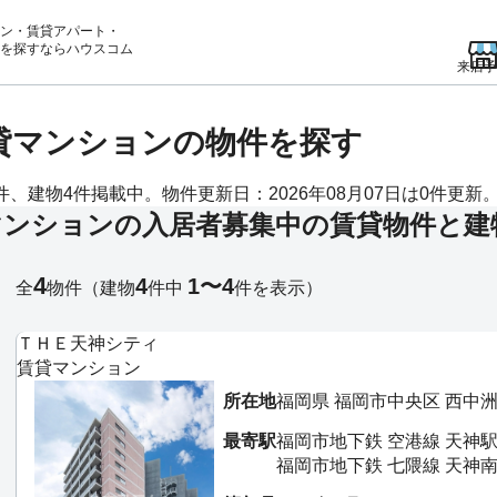
ン・賃貸アパート・
を
探すならハウスコム
来店予
賃貸マンションの物件を探す
、建物4件掲載中。物件更新日：2026年08月07日は0件更新
マンションの入居者募集中の賃貸物件と建
4
4
1〜4
全
物件
（建物
件中
件を表示）
ＴＨＥ天神シティ
賃貸マンション
所在地
福岡県 福岡市中央区 西中
最寄駅
福岡市地下鉄 空港線 天神駅
福岡市地下鉄 七隈線 天神南