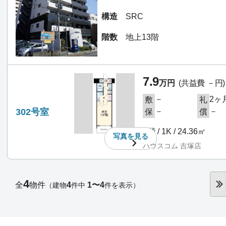
構造
SRC
階数
地上13階
7.9
万円
(共益費 －円)
－
2ヶ
敷
礼
302号室
－
－
保
償
3階 / 1K / 24.36㎡
写真を
見る
ハウスコム 吉塚店
4
全
物件
4
1〜4
（建物
件中
件を表示）