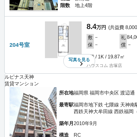
階数
地上4階
8.4
万円
(共益費 8,00
－
84,
敷
礼
204号室
－
－
保
償
2階 / 1K / 19.87㎡
写真を
見る
ハウスコム 吉塚店
ルピナス天神
賃貸マンション
所在地
福岡県 福岡市中央区 渡辺通
最寄駅
福岡市地下鉄 七隈線 天神南
西鉄天神大牟田線 西鉄福岡（
築年月
2010年9月
構造
RC