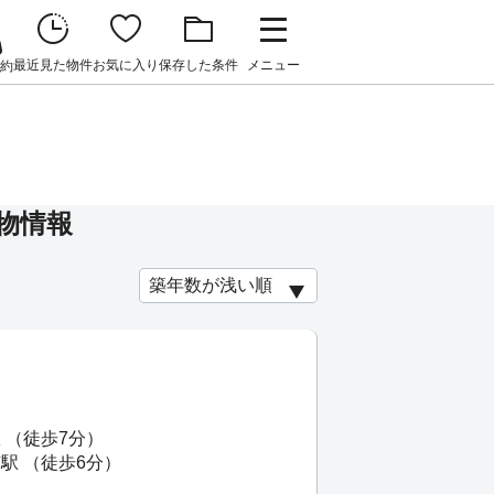
最近見た物件
お気に入り
保存した条件
メニュー
約
。
物情報
洲
 （徒歩7分）
駅 （徒歩6分）