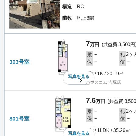
構造
RC
階数
地上8階
7
万円
(共益費 3,500円
－
2ヶ
敷
礼
303号室
－
－
保
償
3階 / 1K / 30.19㎡
写真を
見る
ハウスコム 吉塚店
7.6
万円
(共益費 3,50
－
2ヶ
敷
礼
801号室
－
－
保
償
8階 / 1LDK / 35.26㎡
写真を
見る