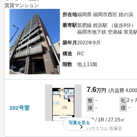
賃貸マンション
所在地
福岡県 福岡市西区 姪の浜
最寄駅
筑肥線 姪浜駅 （徒歩9分）
福岡市地下鉄 空港線 室見駅
築年月
2022年9月
構造
RC
階数
地上11階
7.6
万円
(共益費 4,00
－
2ヶ
敷
礼
202号室
－
－
保
償
2階 / 1R / 27.15㎡
写真を
見る
ハウスコム 吉塚店