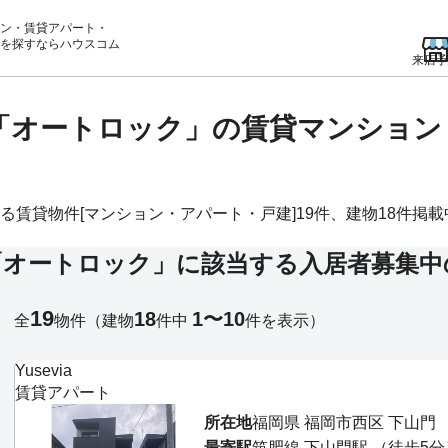
ン・賃貸アパート・
を
探すならハウスコム
来店予
の「オートロック」の賃貸マンショ
貸物件[マンション・アパート・戸建]19件、建物18件掲載中。
「オートロック」に該当する入居者募集中
19
18
1〜10
全
物件
（建物
件中
件を表示）
Yusevia
賃貸アパート
所在地
福岡県 福岡市西区 下山門
最寄駅
筑肥線 下山門駅 （徒歩5分