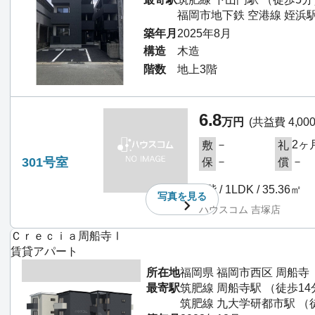
福岡市地下鉄 空港線 姪浜駅
築年月
2025年8月
構造
木造
階数
地上3階
6.8
万円
(共益費 4,00
－
2ヶ
敷
礼
301号室
－
－
保
償
3階 / 1LDK / 35.36㎡
写真を
見る
ハウスコム 吉塚店
Ｃｒｅｃｉａ周船寺Ⅰ
賃貸アパート
所在地
福岡県 福岡市西区 周船寺
最寄駅
筑肥線 周船寺駅 （徒歩14
筑肥線 九大学研都市駅 （