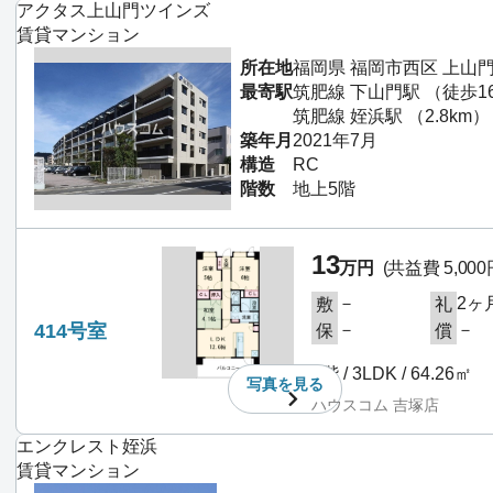
アクタス上山門ツインズ
賃貸マンション
所在地
福岡県 福岡市西区 上山
最寄駅
筑肥線 下山門駅 （徒歩1
筑肥線 姪浜駅 （2.8km）
築年月
2021年7月
構造
RC
階数
地上5階
13
万円
(共益費 5,000
－
2ヶ
敷
礼
414号室
－
－
保
償
4階 / 3LDK / 64.26㎡
写真を
見る
ハウスコム 吉塚店
エンクレスト姪浜
賃貸マンション