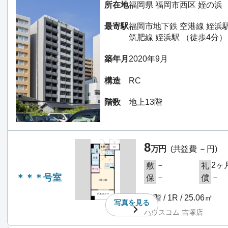
所在地
福岡県 福岡市西区 姪の浜
最寄駅
福岡市地下鉄 空港線 姪浜
筑肥線 姪浜駅 （徒歩4分）
築年月
2020年9月
構造
RC
階数
地上13階
8
万円
(共益費 －円)
－
2ヶ
敷
礼
＊＊＊号室
－
－
保
償
11階 / 1R / 25.06㎡
写真を
見る
ハウスコム 吉塚店