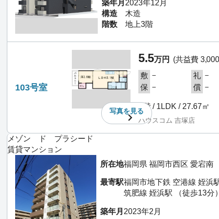
築年月
2023年12月
構造
木造
階数
地上3階
5.5
万円
(共益費 3,00
－
－
敷
礼
103号室
－
－
保
償
1階 / 1LDK / 27.67㎡
写真を
見る
ハウスコム 吉塚店
メゾン ド プラシード
賃貸マンション
所在地
福岡県 福岡市西区 愛宕南
最寄駅
福岡市地下鉄 空港線 姪浜駅
筑肥線 姪浜駅 （徒歩13分
築年月
2023年2月