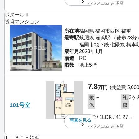
ハウスコム 吉塚店
ボヌールⅡ
賃貸マンション
所在地
福岡県 福岡市西区 福重
最寄駅
筑肥線 姪浜駅 （徒歩23分
福岡市地下鉄 七隈線 橋本駅
築年月
2023年1月
構造
RC
階数
地上5階
7.8
万円
(共益費 5,00
－
2ヶ
敷
礼
101号室
－
－
保
償
1階 / 1LDK / 41.27㎡
写真を
見る
ハウスコム 吉塚店
ＬＩＢＴＨ姪浜