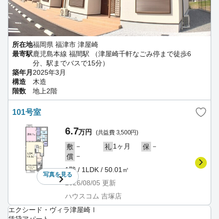
所在地
福岡県 福津市 津屋崎
最寄駅
鹿児島本線 福間駅 （津屋崎千軒なごみ停まで徒歩6
分、駅までバスで15分）
築年月
2025年3月
構造
木造
階数
地上2階
101号室
6.7
万円
(共益費 3,500円)
－
1ヶ月
－
敷
礼
保
－
償
1階 / 1LDK / 50.01㎡
写真を
見る
2026/08/05
更新
ハウスコム 吉塚店
エクシード・ヴィラ津屋崎Ⅰ