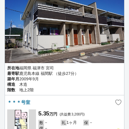
所在地
福岡県 福津市 宮司
最寄駅
鹿児島本線 福間駅 （徒歩27分）
築年月
2009年9月
構造
木造
階数
地上2階
＊＊＊号室
5.35
万円
(共益費 3,200円)
－
1ヶ月
－
敷
礼
保
－
償