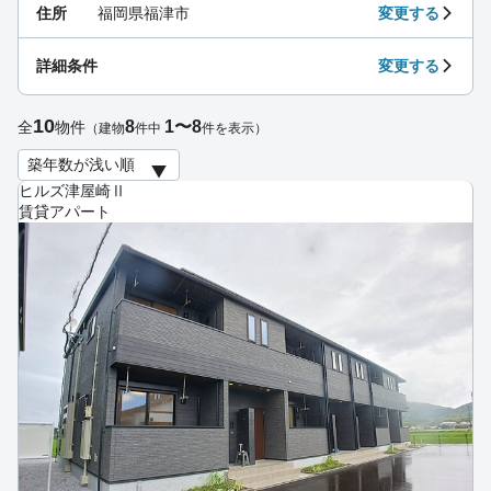
住所
福岡県福津市
変更する
詳細条件
変更する
10
8
1〜8
全
物件
（建物
件中
件を表示）
ヒルズ津屋崎Ⅱ
賃貸アパート