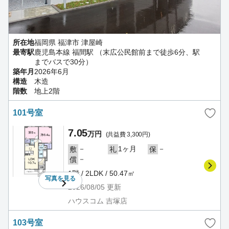
所在地
福岡県 福津市 津屋崎
最寄駅
鹿児島本線 福間駅 （末広公民館前まで徒歩6分、駅
までバスで30分）
築年月
2026年6月
構造
木造
階数
地上2階
101号室
7.05
万円
(共益費 3,300円)
－
1ヶ月
－
敷
礼
保
－
償
1階 / 2LDK / 50.47㎡
写真を
見る
2026/08/05
更新
ハウスコム 吉塚店
103号室