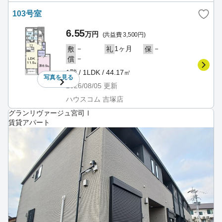
103号室
6.55
万円
(共益費 3,500円)
－
1ヶ月
－
敷
礼
保
－
償
1階 / 1LDK / 44.17㎡
写真を
見る
2026/08/05
更新
ハウスコム 吉塚店
グランリヴァージュ宮司Ⅰ
賃貸アパート