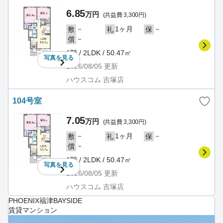
6.85
万円
(共益費 3,300円)
－
1ヶ月
－
敷
礼
保
－
償
1階 / 2LDK / 50.47㎡
写真を
見る
2026/08/05
更新
ハウスコム 吉塚店
104号室
7.05
万円
(共益費 3,300円)
－
1ヶ月
－
敷
礼
保
－
償
1階 / 2LDK / 50.47㎡
写真を
見る
2026/08/05
更新
ハウスコム 吉塚店
PHOENIX福津BAYSIDE
賃貸マンション