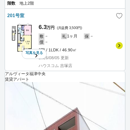
階数
地上2階
201号室
6.3
万円
(共益費 3,500円)
－
1ヶ月
－
敷
礼
保
－
償
2階 / 1LDK / 46.90㎡
写真を
見る
2026/08/05
更新
ハウスコム 吉塚店
アルヴィータ福津中央
賃貸アパート