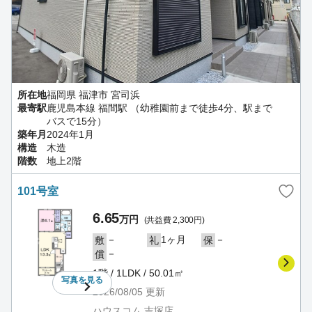
所在地
福岡県 福津市 宮司浜
最寄駅
鹿児島本線 福間駅 （幼稚園前まで徒歩4分、駅まで
バスで15分）
築年月
2024年1月
構造
木造
階数
地上2階
101号室
6.65
万円
(共益費 2,300円)
－
1ヶ月
－
敷
礼
保
－
償
1階 / 1LDK / 50.01㎡
写真を
見る
2026/08/05
更新
ハウスコム 吉塚店