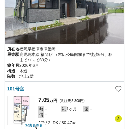
所在地
福岡県
福津市
津屋崎
最寄駅
鹿児島本線
福間駅
（末広公民館前まで徒歩6分、駅
までバスで30分）
築年月
2026年6月
構造
木造
階数
地上2階
101号室
7.05
万円
(共益費
3,300円
)
－
1ヶ月
－
敷
礼
保
－
償
1階
/
2LDK
/
50.47㎡
写真を
見る