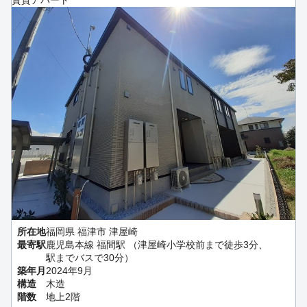
賃貸アパート
所在地
福岡県 福津市 津屋崎
最寄駅
鹿児島本線 福間駅 （津屋崎小学校前まで徒歩3分、
駅までバスで30分）
築年月
2024年9月
構造
木造
階数
地上2階