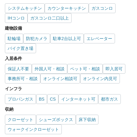
システムキッチン
カウンターキッチン
ガスコンロ
IHコンロ
ガスコンロ二口以上
建物設備
駐輪場
防犯カメラ
駐車2台以上可
エレベーター
バイク置き場
入居条件
保証人不要
外国人可・相談
ペット可・相談
即入居可
事務所可・相談
オンライン相談可
オンライン内見可
インフラ
プロパンガス
BS
CS
インターネット可
都市ガス
収納
クローゼット
シューズボックス
床下収納
ウォークインクローゼット