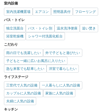
室内設備
室内洗濯機置場
エアコン
照明器具付
フローリング
バス・トイレ
独立洗面台
バス・トイレ別
温水洗浄便座
追い焚き
浴室乾燥機
シャワー付洗面化粧台
こだわり
雨の日でも洗濯したい
外で子どもと遊びたい
子どもと一緒に広いお風呂に入りたい
急な来客でも駐車したい
洋室で暮らしたい
ライフステージ
三世代で人気の設備
一人暮らしに人気の設備
カップルに人気の設備
家族に人気の設備
夫婦に人気の設備
キッチン