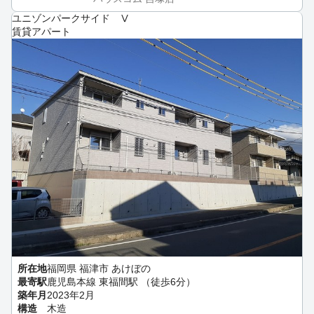
ユニゾンパークサイド Ⅴ
賃貸アパート
所在地
福岡県 福津市 あけぼの
最寄駅
鹿児島本線 東福間駅 （徒歩6分）
築年月
2023年2月
構造
木造