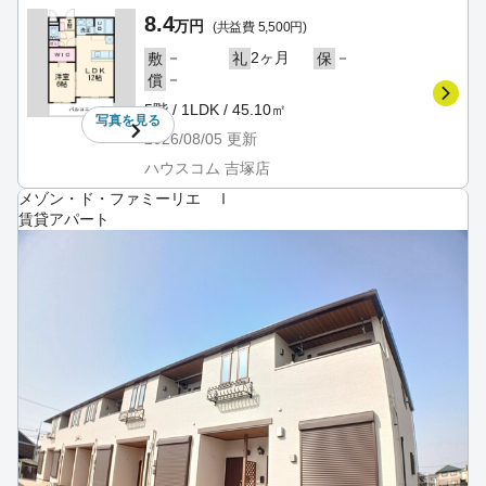
8.4
万円
(共益費 5,500円)
－
2ヶ月
－
敷
礼
保
－
償
5階 / 1LDK / 45.10㎡
写真を
見る
2026/08/05
更新
ハウスコム 吉塚店
メゾン・ド・ファミーリエ Ⅰ
賃貸アパート