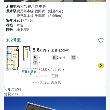
所在地
福岡県 福津市 中央
最寄駅
鹿児島本線 福間駅 （徒歩9分）
鹿児島本線 千鳥駅 （2.96km）
築年月
2017年4月
構造
木造
階数
地上2階
102号室
5.6
万円
(共益費 3,000円)
－
2ヶ月
－
敷
礼
保
－
償
1階 / 1LDK / 33.20㎡
写真を
見る
2026/08/02
更新
ハウスコム 吉塚店
ヒルズ宮司Ⅰ
賃貸アパート