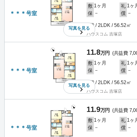
1ヶ月
1ヶ
敷
礼
＊＊＊号室
－
－
保
償
3階 / 2LDK / 56.52㎡
写真を
見る
ハウスコム 吉塚店
11.8
万円
(共益費 7,0
1ヶ月
1ヶ
敷
礼
＊＊＊号室
－
－
保
償
3階 / 2LDK / 56.52㎡
写真を
見る
ハウスコム 吉塚店
11.9
万円
(共益費 7,0
1ヶ月
1ヶ
敷
礼
＊＊＊号室
－
－
保
償