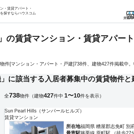
ン・賃貸アパート・
を
探すならハウスコム
来店予
」の賃貸マンション・賃貸アパー
[マンション・アパート・戸建]738件、建物427件掲載中。物件
機」に該当する入居者募集中の賃貸物件と
738
427
1〜10
全
物件
（建物
件中
件を表示）
Sun Pearl Hills（サンパールヒルズ）
賃貸マンション
所在地
福岡県 糟屋郡志免町 別
最寄駅
篠栗線 原町駅 （徒歩27