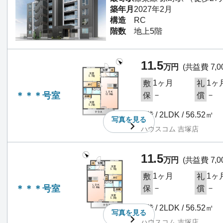
築年月
2027年2月
構造
RC
階数
地上5階
11.5
万円
(共益費 7,0
1ヶ月
1ヶ
敷
礼
＊＊＊号室
－
－
保
償
1階 / 2LDK / 56.52㎡
写真を
見る
ハウスコム 吉塚店
11.5
万円
(共益費 7,0
1ヶ月
1ヶ
敷
礼
＊＊＊号室
－
－
保
償
1階 / 2LDK / 56.52㎡
写真を
見る
ハウスコム 吉塚店