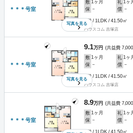
1ヶ月
1ヶ
敷
礼
＊＊＊号室
－
－
保
償
2階 / 1LDK / 41.50㎡
写真を
見る
ハウスコム 吉塚店
9.1
万円
(共益費 7,00
1ヶ月
1ヶ
敷
礼
＊＊＊号室
－
－
保
償
3階 / 1LDK / 41.50㎡
写真を
見る
ハウスコム 吉塚店
8.9
万円
(共益費 7,00
1ヶ月
1ヶ
敷
礼
＊＊＊号室
－
－
保
償
3階 / 1LDK / 41.50㎡