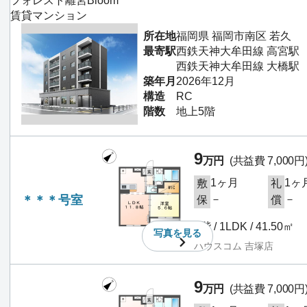
フォレスト離宮Bloom
賃貸マンション
所在地
福岡県 福岡市南区 若久
最寄駅
西鉄天神大牟田線 高宮駅 
西鉄天神大牟田線 大橋駅 
築年月
2026年12月
構造
RC
階数
地上5階
9
万円
(共益費 7,000円
1ヶ月
1ヶ
敷
礼
＊＊＊号室
－
－
保
償
2階 / 1LDK / 41.50㎡
写真を
見る
ハウスコム 吉塚店
9
万円
(共益費 7,000円