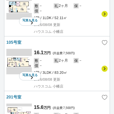
－
2ヶ月
－
敷
礼
保
－
償
1階 / 1LDK / 52.11㎡
写真を
見る
2026/08/08
更新
ハウスコム 小幡店
105号室
16.1
万円
(共益費 7,500円)
－
2ヶ月
－
敷
礼
保
－
償
1階 / 3LDK / 83.20㎡
写真を
見る
2026/08/08
更新
ハウスコム 小幡店
201号室
15.6
万円
(共益費 7,500円)