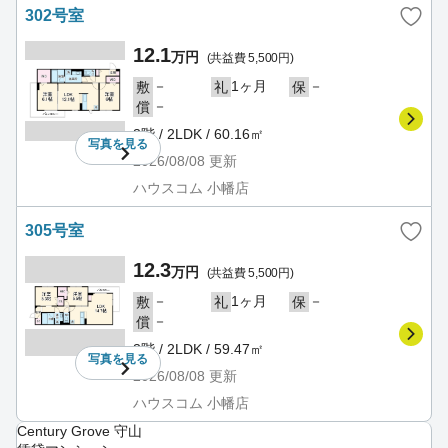
302号室
12.1
万円
(共益費 5,500円)
－
1ヶ月
－
敷
礼
保
－
償
3階 / 2LDK / 60.16㎡
写真を
見る
2026/08/08
更新
ハウスコム 小幡店
305号室
12.3
万円
(共益費 5,500円)
－
1ヶ月
－
敷
礼
保
－
償
3階 / 2LDK / 59.47㎡
写真を
見る
2026/08/08
更新
ハウスコム 小幡店
Century Grove 守山