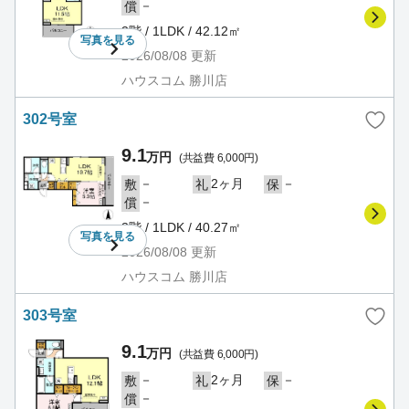
－
償
3階 / 1LDK / 42.12㎡
写真を
見る
2026/08/08
更新
ハウスコム 勝川店
302号室
9.1
万円
(共益費 6,000円)
－
2ヶ月
－
敷
礼
保
－
償
3階 / 1LDK / 40.27㎡
写真を
見る
2026/08/08
更新
ハウスコム 勝川店
303号室
9.1
万円
(共益費 6,000円)
－
2ヶ月
－
敷
礼
保
－
償