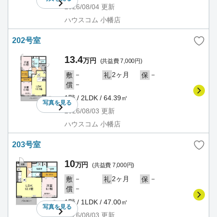
2026/08/04
更新
ハウスコム 小幡店
202号室
13.4
万円
(共益費 7,000円)
－
2ヶ月
－
敷
礼
保
－
償
1階 / 2LDK / 64.39㎡
写真を
見る
2026/08/03
更新
ハウスコム 小幡店
203号室
10
万円
(共益費 7,000円)
－
2ヶ月
－
敷
礼
保
－
償
1階 / 1LDK / 47.00㎡
写真を
見る
2026/08/03
更新