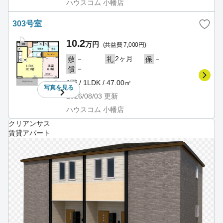
ハウスコム 小幡店
303号室
10.2
万円
(共益費 7,000円)
－
2ヶ月
－
敷
礼
保
－
償
1階 / 1LDK / 47.00㎡
写真を
見る
2026/08/03
更新
ハウスコム 小幡店
クリアンサス
賃貸アパート