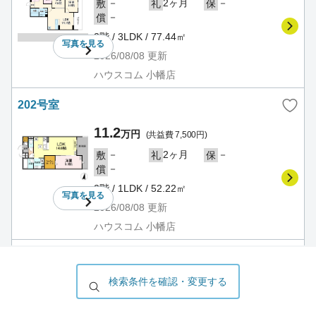
－
2ヶ月
－
敷
礼
保
－
償
2階 / 3LDK / 77.44㎡
写真を
見る
2026/08/08
更新
ハウスコム 小幡店
202号室
11.2
万円
(共益費 7,500円)
－
2ヶ月
－
敷
礼
保
－
償
2階 / 1LDK / 52.22㎡
写真を
見る
2026/08/08
更新
ハウスコム 小幡店
203号室
検索条件を確認・変更する
11.2
万円
(共益費 7,500円)
－
2ヶ月
－
敷
礼
保