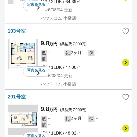
1階 / 2LDK / 64.39㎡
写真を
見る
2026/08/04
更新
ハウスコム 小幡店
103号室
9.8
万円
(共益費 7,000円)
－
2ヶ月
－
敷
礼
保
－
償
1階 / 1LDK / 47.00㎡
写真を
見る
2026/08/04
更新
ハウスコム 小幡店
201号室
9.8
万円
(共益費 7,000円)
－
2ヶ月
－
敷
礼
保
－
償
1階 / 1LDK / 48.02㎡
写真を
見る