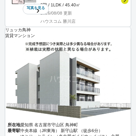
3階 / 1LDK / 45.40㎡
写真を
見る
2026/08/08
更新
ハウスコム 勝川店
リュッカ鳥神
賃貸マンション
所在地
愛知県 名古屋市守山区 鳥神町
最寄駅
中央本線（JR東海） 新守山駅 （徒歩6分）