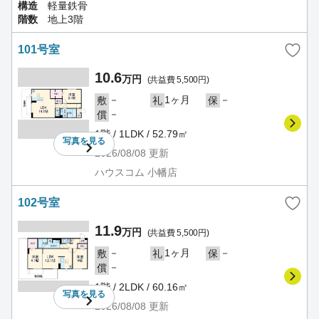
構造
軽量鉄骨
階数
地上3階
101号室
10.6
万円
(共益費 5,500円)
－
1ヶ月
－
敷
礼
保
－
償
1階 / 1LDK / 52.79㎡
写真を
見る
2026/08/08
更新
ハウスコム 小幡店
102号室
11.9
万円
(共益費 5,500円)
－
1ヶ月
－
敷
礼
保
－
償
1階 / 2LDK / 60.16㎡
写真を
見る
2026/08/08
更新