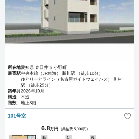
所在地
愛知県 春日井市 小野町
最寄駅
中央本線（JR東海） 勝川駅 （徒歩10分）
ゆとりーとライン（名古屋ガイドウェイバス） 川村
駅 （徒歩29分）
築年月
2026年10月
構造
木造
階数
地上3階
101号室
6.8
万円
(共益費 5,000円)
－
－
－
敷
礼
保