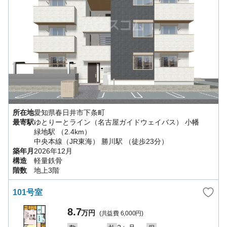
所在地
愛知県
春日井市
下条町
最寄駅
ゆとりーとライン（名古屋ガイドウェイバス）
小幡
緑地駅
（2.4km）
中央本線（JR東海）
勝川駅
（徒歩23分）
築年月
2026年12月
構造
軽量鉄骨
階数
地上3階
101号室
8.7
万円
(共益費
6,000円
)