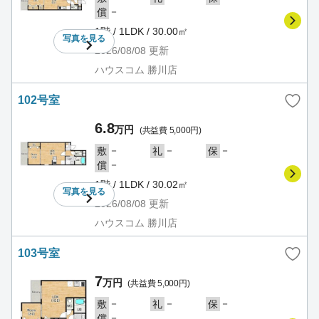
－
償
1階 / 1LDK / 30.00㎡
写真を
見る
2026/08/08
更新
ハウスコム 勝川店
102号室
6.8
万円
(共益費 5,000円)
－
－
－
敷
礼
保
－
償
1階 / 1LDK / 30.02㎡
写真を
見る
2026/08/08
更新
ハウスコム 勝川店
103号室
7
万円
(共益費 5,000円)
－
－
－
敷
礼
保
－
償