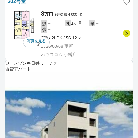
202号室
8
万円
(共益費 4,600円)
－
1ヶ月
－
敷
礼
保
－
償
2階 / 2LDK / 56.12㎡
写真を
見る
2026/08/08
更新
ハウスコム 小幡店
ジーメゾン春日井リーファ
賃貸アパート