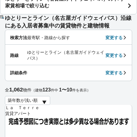
家賃相場で絞り込む
ゆとりーとライン（名古屋ガイドウェイバス）沿線
にある入居者募集中の賃貸物件と建物情報
検索方法
最寄駅・路線から探す
変更する
ゆとりーとライン（名古屋ガイドウェイ
路線
変更する
バス）
詳細条件
変更する
1,062
123
1〜10
全
物件
（建物
件中
件を表示）
Ｌａ Ｔｅｒｒｅ
賃貸アパート