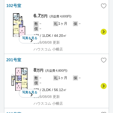
102号室
6.7
万円
(共益費 4,600円)
－
1ヶ月
－
敷
礼
保
－
償
1階 / 1LDK / 44.20㎡
写真を
見る
2026/08/08
更新
ハウスコム 小幡店
201号室
8
万円
(共益費 4,600円)
－
1ヶ月
－
敷
礼
保
－
償
2階 / 2LDK / 56.12㎡
写真を
見る
2026/08/08
更新
ハウスコム 小幡店