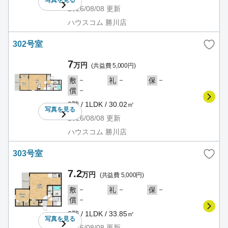
2026/08/08
更新
ハウスコム 勝川店
302号室
7
万円
(共益費 5,000円)
－
－
－
敷
礼
保
－
償
3階 / 1LDK / 30.02㎡
写真を
見る
2026/08/08
更新
ハウスコム 勝川店
303号室
7.2
万円
(共益費 5,000円)
－
－
－
敷
礼
保
－
償
3階 / 1LDK / 33.85㎡
写真を
見る
2026/08/08
更新