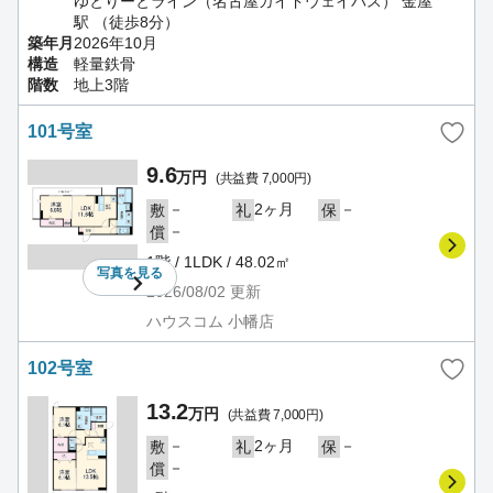
ゆとりーとライン（名古屋ガイドウェイバス） 金屋
駅 （徒歩8分）
築年月
2026年10月
構造
軽量鉄骨
階数
地上3階
101号室
9.6
万円
(共益費 7,000円)
－
2ヶ月
－
敷
礼
保
－
償
1階 / 1LDK / 48.02㎡
写真を
見る
2026/08/02
更新
ハウスコム 小幡店
102号室
13.2
万円
(共益費 7,000円)
－
2ヶ月
－
敷
礼
保
－
償