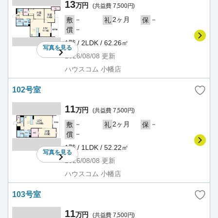
13
万円
(共益費 7,500円)
－
2ヶ月
－
敷
礼
保
－
償
1階 / 2LDK / 62.26㎡
写真を
見る
2026/08/08
更新
ハウスコム 小幡店
102号室
11
万円
(共益費 7,500円)
－
2ヶ月
－
敷
礼
保
－
償
1階 / 1LDK / 52.22㎡
写真を
見る
2026/08/08
更新
ハウスコム 小幡店
103号室
11
万円
(共益費 7,500円)