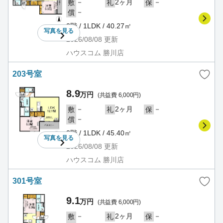
－
2ヶ月
－
敷
礼
保
－
償
2階 / 1LDK / 40.27㎡
写真を
見る
2026/08/08
更新
ハウスコム 勝川店
203号室
8.9
万円
(共益費 6,000円)
－
2ヶ月
－
敷
礼
保
－
償
2階 / 1LDK / 45.40㎡
写真を
見る
2026/08/08
更新
ハウスコム 勝川店
301号室
9.1
万円
(共益費 6,000円)
－
2ヶ月
－
敷
礼
保