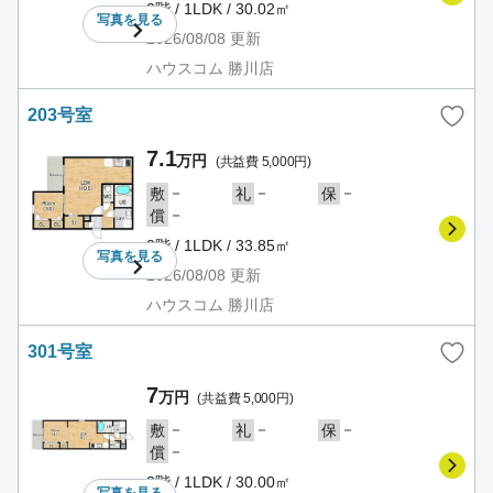
2階 / 1LDK / 30.02㎡
写真を
見る
2026/08/08
更新
ハウスコム 勝川店
203号室
7.1
万円
(共益費 5,000円)
－
－
－
敷
礼
保
－
償
2階 / 1LDK / 33.85㎡
写真を
見る
2026/08/08
更新
ハウスコム 勝川店
301号室
7
万円
(共益費 5,000円)
－
－
－
敷
礼
保
－
償
3階 / 1LDK / 30.00㎡
写真を
見る