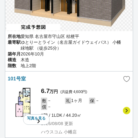
所在地
愛知県 名古屋市守山区 桔梗平
最寄駅
ゆとりーとライン（名古屋ガイドウェイバス） 小幡
緑地駅 （徒歩25分）
築年月
2026年10月
構造
木造
階数
地上2階
101号室
6.7
万円
(共益費 4,600円)
－
1ヶ月
－
敷
礼
保
－
償
1階 / 1LDK / 44.20㎡
写真を
見る
2026/08/08
更新
ハウスコム 小幡店