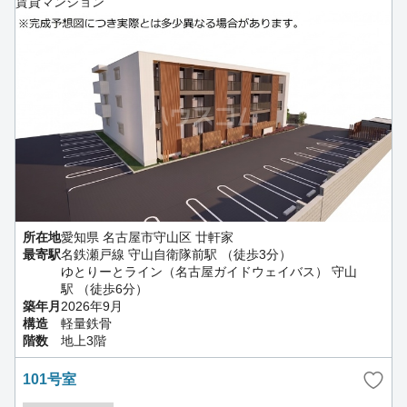
賃貸マンション
所在地
愛知県 名古屋市守山区 廿軒家
最寄駅
名鉄瀬戸線 守山自衛隊前駅 （徒歩3分）
ゆとりーとライン（名古屋ガイドウェイバス） 守山
駅 （徒歩6分）
築年月
2026年9月
構造
軽量鉄骨
階数
地上3階
101号室