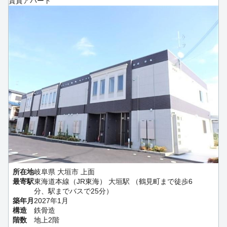
賃貸アパート
所在地
岐阜県 大垣市 上面
最寄駅
東海道本線（JR東海） 大垣駅 （鶴見町まで徒歩6
分、駅までバスで25分）
築年月
2027年1月
構造
鉄骨造
階数
地上2階