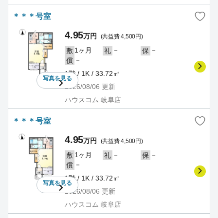
＊＊＊号室
4.95
万円
(共益費 4,500円)
1ヶ月
－
－
敷
礼
保
－
償
1階 / 1K / 33.72㎡
写真を
見る
2026/08/06
更新
ハウスコム 岐阜店
＊＊＊号室
4.95
万円
(共益費 4,500円)
1ヶ月
－
－
敷
礼
保
－
償
1階 / 1K / 33.72㎡
写真を
見る
2026/08/06
更新
ハウスコム 岐阜店