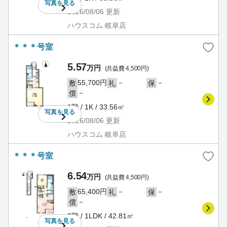
写真を
見る
2026/08/06
更新
ハウスコム 岐阜店
＊＊＊号室
5.57
万円
(共益費 4,500円)
55,700円
－
－
敷
礼
保
－
償
1階 / 1K / 33.56㎡
写真を
見る
2026/08/06
更新
ハウスコム 岐阜店
＊＊＊号室
6.54
万円
(共益費 4,500円)
65,400円
－
－
敷
礼
保
－
償
2階 / 1LDK / 42.81㎡
写真を
見る