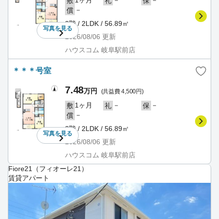
敷
礼
保
－
償
2階 / 2LDK / 56.89㎡
写真を
見る
2026/08/06
更新
ハウスコム 岐阜駅前店
＊＊＊号室
7.48
万円
(共益費 4,500円)
1ヶ月
－
－
敷
礼
保
－
償
2階 / 2LDK / 56.89㎡
写真を
見る
2026/08/06
更新
ハウスコム 岐阜駅前店
Fiore21（フィオーレ21）
賃貸アパート