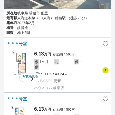
所在地
岐阜県 瑞穂市 稲里
最寄駅
東海道本線（JR東海） 穂積駅 （徒歩25分）
築年月
2027年2月
構造
鉄骨造
階数
地上2階
＊＊＊号室
6.13
万円
(共益費 4,500円)
1ヶ月
－
－
敷
礼
保
－
償
1階 / 1LDK / 43.24㎡
写真を
見る
2026/08/06
更新
ハウスコム 岐阜店
＊＊＊号室
6.13
万円
(共益費 4,500円)