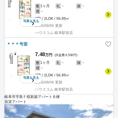
1ヶ月
－
－
敷
礼
保
－
償
2階 / 2LDK / 56.89㎡
写真を
見る
2026/08/06
更新
ハウスコム 岐阜駅前店
＊＊＊号室
7.48
万円
(共益費 4,500円)
1ヶ月
－
－
敷
礼
保
－
償
2階 / 2LDK / 56.89㎡
写真を
見る
2026/08/06
更新
ハウスコム 岐阜駅前店
岐阜市芋島Ｆ様新築アパートＢ棟
賃貸アパート