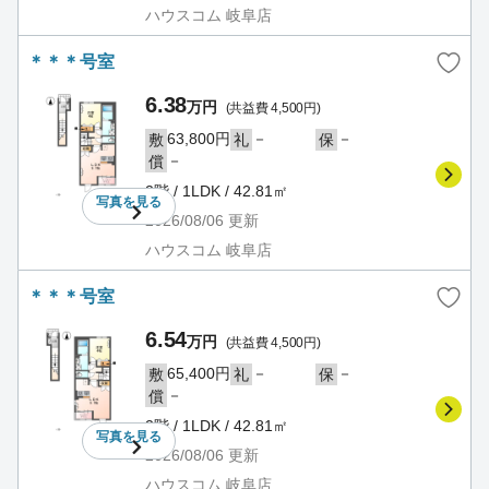
ハウスコム 岐阜店
＊＊＊号室
6.38
万円
(共益費 4,500円)
63,800円
－
－
敷
礼
保
－
償
2階 / 1LDK / 42.81㎡
写真を
見る
2026/08/06
更新
ハウスコム 岐阜店
＊＊＊号室
6.54
万円
(共益費 4,500円)
65,400円
－
－
敷
礼
保
－
償
2階 / 1LDK / 42.81㎡
写真を
見る
2026/08/06
更新
ハウスコム 岐阜店