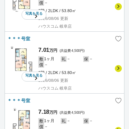
－
償
2階 / 2LDK / 53.80㎡
写真を
見る
2026/08/06
更新
ハウスコム 岐阜店
＊＊＊号室
7.01
万円
(共益費 4,500円)
1ヶ月
－
－
敷
礼
保
－
償
2階 / 2LDK / 53.80㎡
写真を
見る
2026/08/06
更新
ハウスコム 岐阜店
＊＊＊号室
7.18
万円
(共益費 4,500円)
1ヶ月
－
－
敷
礼
保
－
償