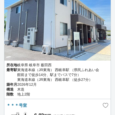
所在地
岐阜県 岐阜市 薮田西
最寄駅
東海道本線（JR東海） 西岐阜駅 （県民ふれあい会
館前まで徒歩14分、駅までバスで7分）
東海道本線（JR東海） 西岐阜駅 （徒歩27分）
築年月
2026年12月
構造
木造
階数
地上2階
＊＊＊号室