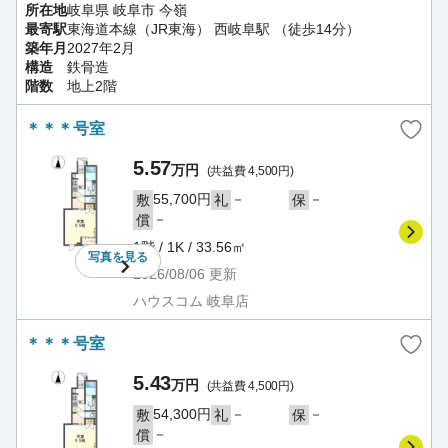
所在地
岐阜県 岐阜市 今嶺
最寄駅
東海道本線（JR東海） 西岐阜駅 （徒歩14分）
築年月
2027年2月
構造
鉄骨造
階数
地上2階
＊＊＊号室
5.57
万円
(共益費 4,500円)
55,700円
－
－
敷
礼
保
－
償
1階 / 1K / 33.56㎡
写真を
見る
2026/08/06
更新
ハウスコム 岐阜店
＊＊＊号室
5.43
万円
(共益費 4,500円)
54,300円
－
－
敷
礼
保
－
償