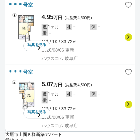
＊＊＊号室
4.95
万円
(共益費 4,500円)
1ヶ月
－
－
敷
礼
保
－
償
1階 / 1K / 33.72㎡
写真を
見る
2026/08/06
更新
ハウスコム 岐阜店
＊＊＊号室
5.07
万円
(共益費 4,500円)
1ヶ月
－
－
敷
礼
保
－
償
1階 / 1K / 33.72㎡
写真を
見る
2026/08/06
更新
ハウスコム 岐阜店
大垣市上面Ｋ様新築アパート