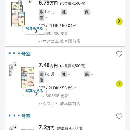
6.79
万円
(共益費 4,500円)
1ヶ月
－
－
敷
礼
保
－
償
1階 / 2LDK / 50.04㎡
写真を
見る
2026/08/06
更新
ハウスコム 岐阜駅前店
＊＊＊号室
7.48
万円
(共益費 4,500円)
1ヶ月
－
－
敷
礼
保
－
償
2階 / 2LDK / 56.89㎡
写真を
見る
2026/08/06
更新
ハウスコム 岐阜駅前店
＊＊＊号室
7.3
万円
(共益費 4,500円)