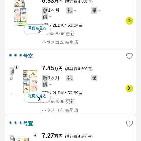
6.83
万円
(共益費 4,500円)
1ヶ月
－
－
敷
礼
保
－
償
1階 / 2LDK / 50.04㎡
写真を
見る
2026/08/06
更新
ハウスコム 岐阜店
＊＊＊号室
7.45
万円
(共益費 4,500円)
1ヶ月
－
－
敷
礼
保
－
償
2階 / 2LDK / 56.89㎡
写真を
見る
2026/08/06
更新
ハウスコム 岐阜店
＊＊＊号室
7.27
万円
(共益費 4,500円)