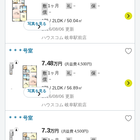
1ヶ月
－
－
敷
礼
保
－
償
1階 / 2LDK / 50.04㎡
写真を
見る
2026/08/06
更新
ハウスコム 岐阜駅前店
＊＊＊号室
7.48
万円
(共益費 4,500円)
1ヶ月
－
－
敷
礼
保
－
償
2階 / 2LDK / 56.89㎡
写真を
見る
2026/08/06
更新
ハウスコム 岐阜駅前店
＊＊＊号室
7.3
万円
(共益費 4,500円)
1ヶ月
－
－