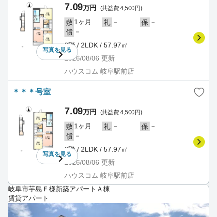
7.09
万円
(共益費 4,500円)
1ヶ月
－
－
敷
礼
保
－
償
2階 / 2LDK / 57.97㎡
写真を
見る
2026/08/06
更新
ハウスコム 岐阜駅前店
＊＊＊号室
7.09
万円
(共益費 4,500円)
1ヶ月
－
－
敷
礼
保
－
償
2階 / 2LDK / 57.97㎡
写真を
見る
2026/08/06
更新
ハウスコム 岐阜駅前店
岐阜市芋島Ｆ様新築アパートＡ棟
賃貸アパート