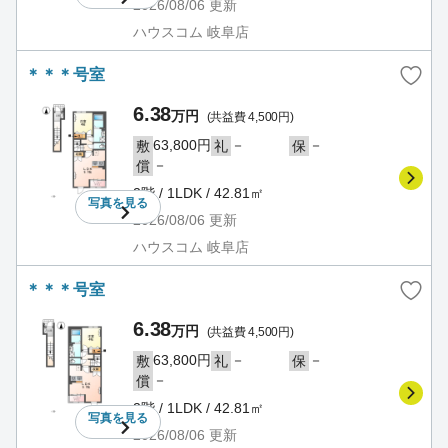
2026/08/06
更新
ハウスコム 岐阜店
＊＊＊号室
6.38
万円
(共益費 4,500円)
63,800円
－
－
敷
礼
保
－
償
2階 / 1LDK / 42.81㎡
写真を
見る
2026/08/06
更新
ハウスコム 岐阜店
＊＊＊号室
6.38
万円
(共益費 4,500円)
63,800円
－
－
敷
礼
保
－
償
2階 / 1LDK / 42.81㎡
写真を
見る
2026/08/06
更新