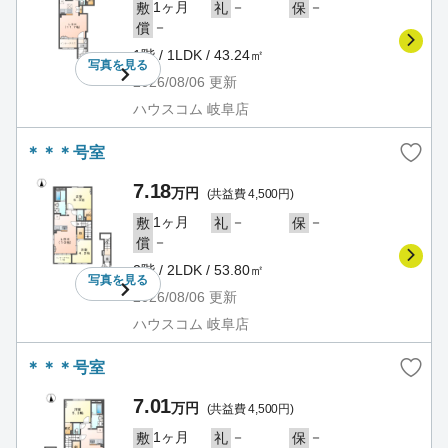
1ヶ月
－
－
敷
礼
保
－
償
1階 / 1LDK / 43.24㎡
写真を
見る
2026/08/06
更新
ハウスコム 岐阜店
＊＊＊号室
7.18
万円
(共益費 4,500円)
1ヶ月
－
－
敷
礼
保
－
償
2階 / 2LDK / 53.80㎡
写真を
見る
2026/08/06
更新
ハウスコム 岐阜店
＊＊＊号室
7.01
万円
(共益費 4,500円)
1ヶ月
－
－
敷
礼
保