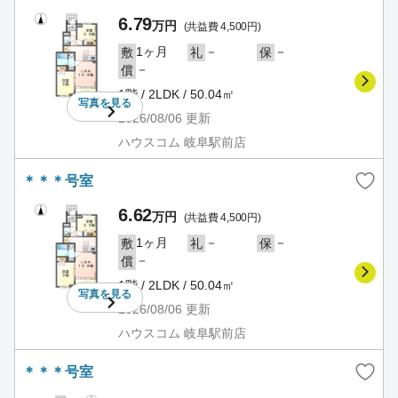
6.79
万円
(共益費 4,500円)
1ヶ月
－
－
敷
礼
保
－
償
1階 / 2LDK / 50.04㎡
写真を
見る
2026/08/06
更新
ハウスコム 岐阜駅前店
＊＊＊号室
6.62
万円
(共益費 4,500円)
1ヶ月
－
－
敷
礼
保
－
償
1階 / 2LDK / 50.04㎡
写真を
見る
2026/08/06
更新
ハウスコム 岐阜駅前店
＊＊＊号室