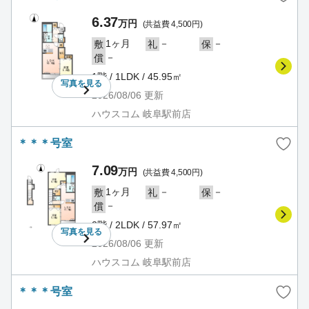
6.37
万円
(共益費 4,500円)
1ヶ月
－
－
敷
礼
保
－
償
1階 / 1LDK / 45.95㎡
写真を
見る
2026/08/06
更新
ハウスコム 岐阜駅前店
＊＊＊号室
7.09
万円
(共益費 4,500円)
1ヶ月
－
－
敷
礼
保
－
償
2階 / 2LDK / 57.97㎡
写真を
見る
2026/08/06
更新
ハウスコム 岐阜駅前店
＊＊＊号室