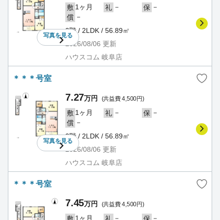
1ヶ月
－
－
敷
礼
保
－
償
2階 / 2LDK / 56.89㎡
写真を
見る
2026/08/06
更新
ハウスコム 岐阜店
＊＊＊号室
7.27
万円
(共益費 4,500円)
1ヶ月
－
－
敷
礼
保
－
償
2階 / 2LDK / 56.89㎡
写真を
見る
2026/08/06
更新
ハウスコム 岐阜店
＊＊＊号室
7.45
万円
(共益費 4,500円)
1ヶ月
－
－
敷
礼
保