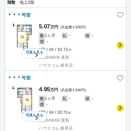
階数
地上2階
＊＊＊号室
5.07
万円
(共益費 4,500円)
1ヶ月
－
－
敷
礼
保
－
償
1階 / 1K / 33.72㎡
写真を
見る
2026/08/06
更新
ハウスコム 岐阜店
＊＊＊号室
4.95
万円
(共益費 4,500円)
1ヶ月
－
－
敷
礼
保
－
償
1階 / 1K / 33.72㎡
写真を
見る
2026/08/06
更新
ハウスコム 岐阜店