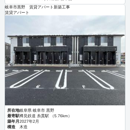
岐阜市黒野 賃貸アパート新築工事
賃貸アパート
所在地
岐阜県 岐阜市 黒野
最寄駅
樽見鉄道 糸貫駅 （5.76km）
築年月
2027年2月
構造
木造