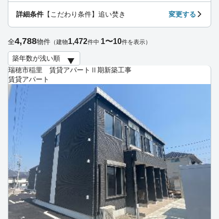
詳細条件
【こだわり条件】追い焚き
変更する
4,788
1,472
1〜10
全
物件
（建物
件中
件を表示）
瑞穂市稲里 賃貸アパートⅡ期新築工事
賃貸アパート