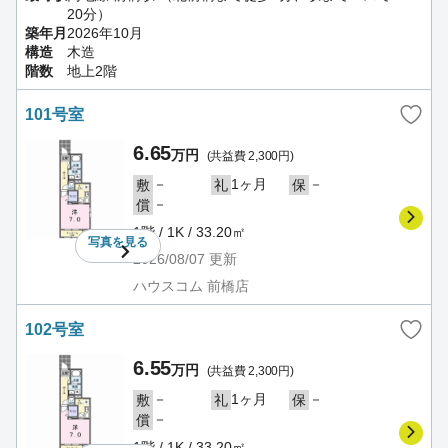
20分）
築年月
2026年10月
構造
木造
階数
地上2階
101号室
6.65
万円
(共益費 2,300円)
－
1ヶ月
－
敷
礼
保
－
償
1階 / 1K / 33.20㎡
写真を
見る
2026/08/07
更新
ハウスコム 前橋店
102号室
6.55
万円
(共益費 2,300円)
－
1ヶ月
－
敷
礼
保
－
償
1階 / 1K / 33.20㎡