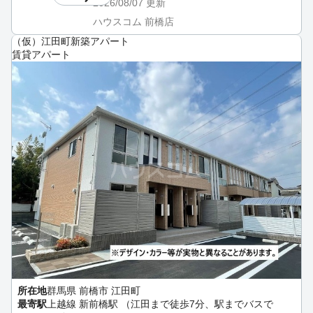
2026/08/07
更新
ハウスコム 前橋店
（仮）江田町新築アパート
賃貸アパート
所在地
群馬県 前橋市 江田町
最寄駅
上越線 新前橋駅 （江田まで徒歩7分、駅までバスで