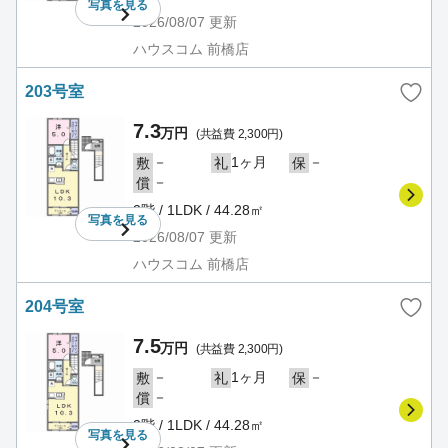
写真を
見る
2026/08/07
更新
ハウスコム 前橋店
203号室
7.3
万円
(共益費 2,300円)
－
1ヶ月
－
敷
礼
保
－
償
2階 / 1LDK / 44.28㎡
写真を
見る
2026/08/07
更新
ハウスコム 前橋店
204号室
7.5
万円
(共益費 2,300円)
－
1ヶ月
－
敷
礼
保
－
償
2階 / 1LDK / 44.28㎡
写真を
見る