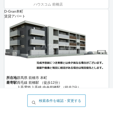
ハウスコム 前橋店
D-Gran本町
賃貸アパート
所在地
群馬県 前橋市 本町
最寄駅
両毛線 前橋駅 （徒歩12分）
上毛電鉄上毛線 中央前橋駅 （徒歩7分）
築年月
2026年9月
構造
軽量鉄骨
検索条件を確認・変更する
階数
地上3階
101号室