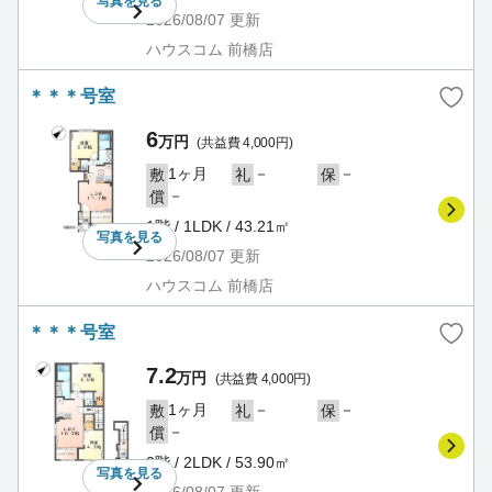
写真を
見る
2026/08/07
更新
ハウスコム 前橋店
＊＊＊号室
6
万円
(共益費 4,000円)
1ヶ月
－
－
敷
礼
保
－
償
1階 / 1LDK / 43.21㎡
写真を
見る
2026/08/07
更新
ハウスコム 前橋店
＊＊＊号室
7.2
万円
(共益費 4,000円)
1ヶ月
－
－
敷
礼
保
－
償
2階 / 2LDK / 53.90㎡
写真を
見る
2026/08/07
更新