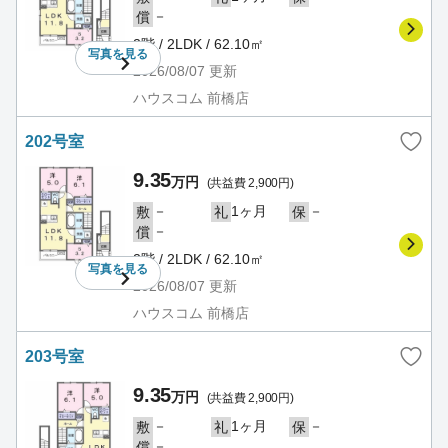
－
償
2階 / 2LDK / 62.10㎡
写真を
見る
2026/08/07
更新
ハウスコム 前橋店
202号室
9.35
万円
(共益費 2,900円)
－
1ヶ月
－
敷
礼
保
－
償
2階 / 2LDK / 62.10㎡
写真を
見る
2026/08/07
更新
ハウスコム 前橋店
203号室
9.35
万円
(共益費 2,900円)
－
1ヶ月
－
敷
礼
保
－
償