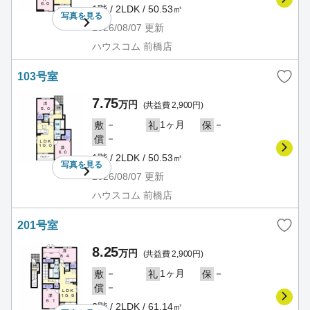
1階 / 2LDK / 50.53㎡
写真を
見る
2026/08/07
更新
ハウスコム 前橋店
103号室
7.75
万円
(共益費 2,900円)
－
1ヶ月
－
敷
礼
保
－
償
1階 / 2LDK / 50.53㎡
写真を
見る
2026/08/07
更新
ハウスコム 前橋店
201号室
8.25
万円
(共益費 2,900円)
－
1ヶ月
－
敷
礼
保
－
償
2階 / 2LDK / 61.14㎡