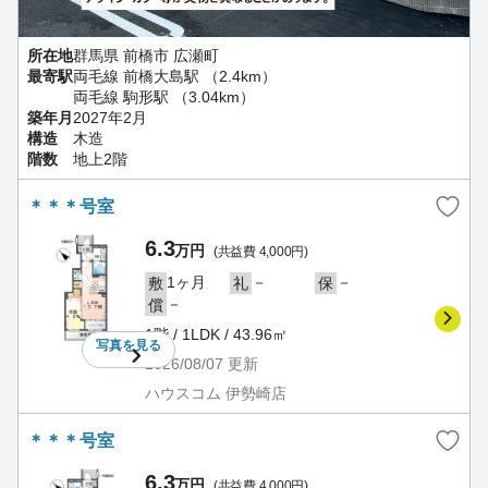
所在地
群馬県 前橋市 広瀬町
最寄駅
両毛線 前橋大島駅 （2.4km）
両毛線 駒形駅 （3.04km）
築年月
2027年2月
構造
木造
階数
地上2階
＊＊＊号室
6.3
万円
(共益費 4,000円)
1ヶ月
－
－
敷
礼
保
－
償
1階 / 1LDK / 43.96㎡
写真を
見る
2026/08/07
更新
ハウスコム 伊勢崎店
＊＊＊号室
6.3
万円
(共益費 4,000円)