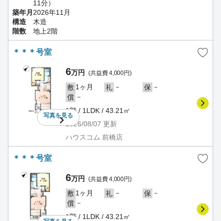
11分）
築年月
2026年11月
構造
木造
階数
地上2階
＊＊＊号室
6
万円
(共益費 4,000円)
1ヶ月
－
－
敷
礼
保
－
償
1階 / 1LDK / 43.21㎡
写真を
見る
2026/08/07
更新
ハウスコム 前橋店
＊＊＊号室
6
万円
(共益費 4,000円)
1ヶ月
－
－
敷
礼
保
－
償
1階 / 1LDK / 43.21㎡