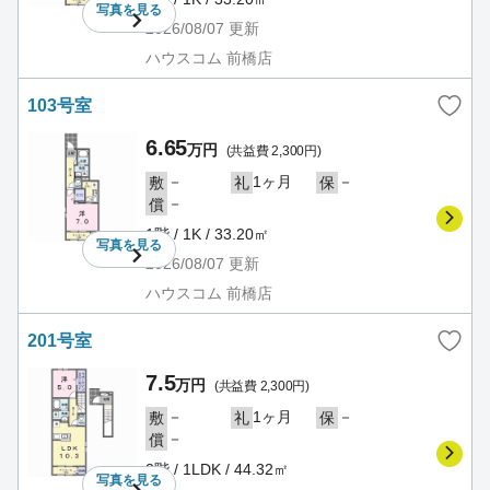
写真を
見る
2026/08/07
更新
ハウスコム 前橋店
103号室
6.65
万円
(共益費 2,300円)
－
1ヶ月
－
敷
礼
保
－
償
1階 / 1K / 33.20㎡
写真を
見る
2026/08/07
更新
ハウスコム 前橋店
201号室
7.5
万円
(共益費 2,300円)
－
1ヶ月
－
敷
礼
保
－
償
2階 / 1LDK / 44.32㎡
写真を
見る