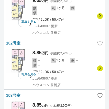
9.05
万円
(共益費 2,900円)
－
1ヶ月
－
敷
礼
保
－
償
1階 / 2LDK / 50.47㎡
写真を
見る
2026/08/07
更新
ハウスコム 前橋店
102号室
8.85
万円
(共益費 2,900円)
－
1ヶ月
－
敷
礼
保
－
償
1階 / 2LDK / 50.47㎡
写真を
見る
2026/08/07
更新
ハウスコム 前橋店
103号室
8.85
万円
(共益費 2,900円)