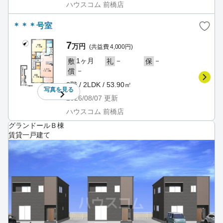
ハウスコム 前橋店
＊＊＊号室
7
万円
(共益費 4,000円)
1ヶ月
－
－
敷
礼
保
－
償
2階 / 2LDK / 53.90㎡
写真を
見る
2026/08/07
更新
ハウスコム 前橋店
グランドールＢ棟
賃貸一戸建て