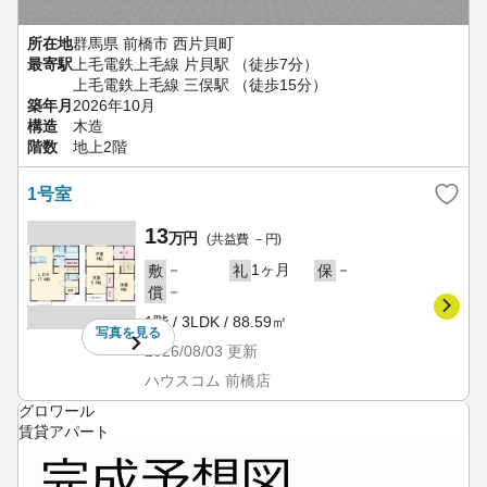
所在地
群馬県 前橋市 西片貝町
最寄駅
上毛電鉄上毛線 片貝駅 （徒歩7分）
上毛電鉄上毛線 三俣駅 （徒歩15分）
築年月
2026年10月
構造
木造
階数
地上2階
1号室
13
万円
(共益費 －円)
－
1ヶ月
－
敷
礼
保
－
償
1階 / 3LDK / 88.59㎡
写真を
見る
2026/08/03
更新
ハウスコム 前橋店
グロワール
賃貸アパート