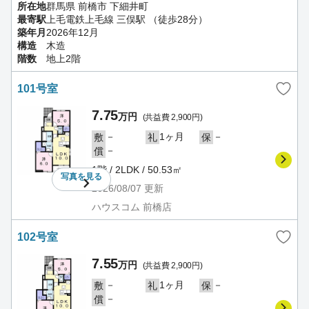
所在地
群馬県 前橋市 下細井町
最寄駅
上毛電鉄上毛線 三俣駅 （徒歩28分）
築年月
2026年12月
構造
木造
階数
地上2階
101号室
7.75
万円
(共益費 2,900円)
－
1ヶ月
－
敷
礼
保
－
償
1階 / 2LDK / 50.53㎡
写真を
見る
2026/08/07
更新
ハウスコム 前橋店
102号室
7.55
万円
(共益費 2,900円)
－
1ヶ月
－
敷
礼
保
－
償