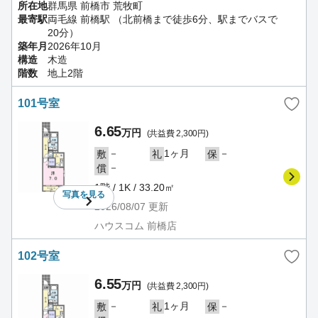
所在地
群馬県 前橋市 荒牧町
最寄駅
両毛線 前橋駅 （北前橋まで徒歩6分、駅までバスで
20分）
築年月
2026年10月
構造
木造
階数
地上2階
101号室
6.65
万円
(共益費 2,300円)
－
1ヶ月
－
敷
礼
保
－
償
1階 / 1K / 33.20㎡
写真を
見る
2026/08/07
更新
ハウスコム 前橋店
102号室
6.55
万円
(共益費 2,300円)
－
1ヶ月
－
敷
礼
保