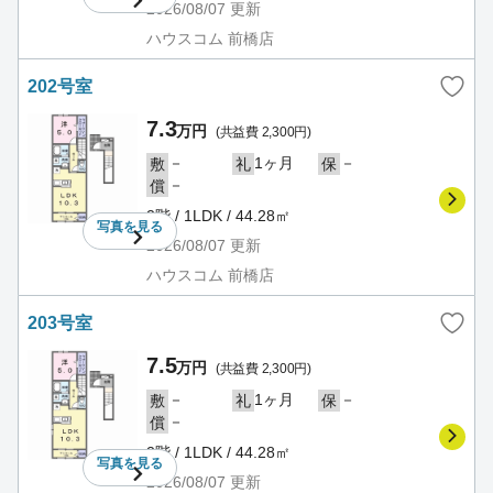
2026/08/07
更新
ハウスコム 前橋店
202号室
7.3
万円
(共益費 2,300円)
－
1ヶ月
－
敷
礼
保
－
償
2階 / 1LDK / 44.28㎡
写真を
見る
2026/08/07
更新
ハウスコム 前橋店
203号室
7.5
万円
(共益費 2,300円)
－
1ヶ月
－
敷
礼
保
－
償
2階 / 1LDK / 44.28㎡
写真を
見る
2026/08/07
更新