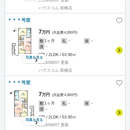
ハウスコム 前橋店
＊＊＊号室
7
万円
(共益費 4,000円)
1ヶ月
－
－
敷
礼
保
－
償
2階 / 2LDK / 53.90㎡
写真を
見る
2026/08/07
更新
ハウスコム 前橋店
＊＊＊号室
7
万円
(共益費 4,000円)
1ヶ月
－
－
敷
礼
保
－
償
2階 / 2LDK / 53.90㎡
写真を
見る
2026/08/07
更新