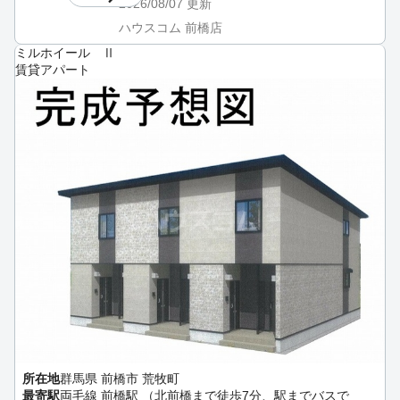
2026/08/07
更新
ハウスコム 前橋店
ミルホイール Ⅱ
賃貸アパート
所在地
群馬県 前橋市 荒牧町
最寄駅
両毛線 前橋駅 （北前橋まで徒歩7分、駅までバスで