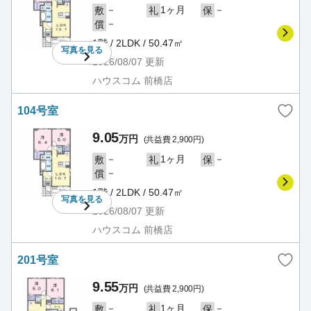
－
1ヶ月
－
敷
礼
保
－
償
1階 / 2LDK / 50.47㎡
写真を
見る
2026/08/07
更新
ハウスコム 前橋店
104号室
9.05
万円
(共益費 2,900円)
－
1ヶ月
－
敷
礼
保
－
償
1階 / 2LDK / 50.47㎡
写真を
見る
2026/08/07
更新
ハウスコム 前橋店
201号室
9.55
万円
(共益費 2,900円)
－
1ヶ月
－
敷
礼
保