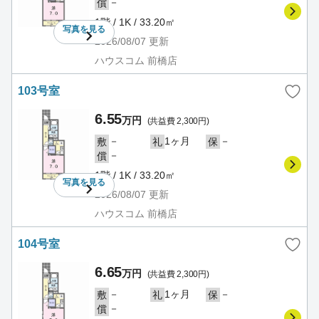
－
償
1階 / 1K / 33.20㎡
写真を
見る
2026/08/07
更新
ハウスコム 前橋店
103号室
6.55
万円
(共益費 2,300円)
－
1ヶ月
－
敷
礼
保
－
償
1階 / 1K / 33.20㎡
写真を
見る
2026/08/07
更新
ハウスコム 前橋店
104号室
6.65
万円
(共益費 2,300円)
－
1ヶ月
－
敷
礼
保
－
償