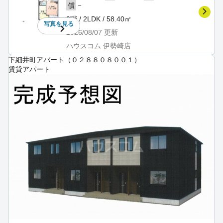
－
償
2階 / 2LDK / 58.40㎡
写真を
見る
2026/08/07
更新
ハウスコム 伊勢崎店
下細井町アパート（０２８８０８００１）
賃貸アパート