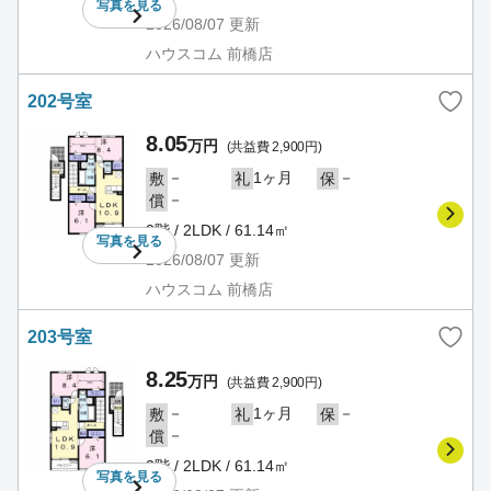
写真を
見る
2026/08/07
更新
ハウスコム 前橋店
202号室
8.05
万円
(共益費 2,900円)
－
1ヶ月
－
敷
礼
保
－
償
2階 / 2LDK / 61.14㎡
写真を
見る
2026/08/07
更新
ハウスコム 前橋店
203号室
8.25
万円
(共益費 2,900円)
－
1ヶ月
－
敷
礼
保
－
償
2階 / 2LDK / 61.14㎡
写真を
見る