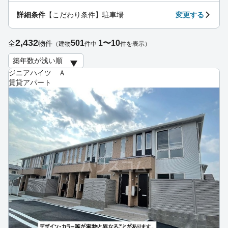
詳細条件
【こだわり条件】駐車場
変更する
2,432
501
1〜10
全
物件
（建物
件中
件を表示）
ジニアハイツ Ａ
賃貸アパート