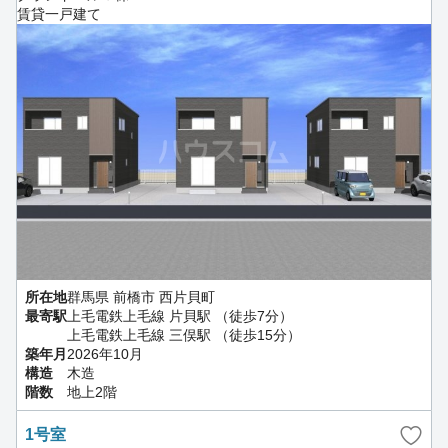
賃貸一戸建て
所在地
群馬県 前橋市 西片貝町
最寄駅
上毛電鉄上毛線 片貝駅 （徒歩7分）
上毛電鉄上毛線 三俣駅 （徒歩15分）
築年月
2026年10月
構造
木造
階数
地上2階
1号室