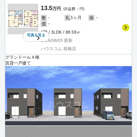
13.5
万円
(共益費 －円)
－
1ヶ月
－
敷
礼
保
－
償
1階 / 3LDK / 88.59㎡
写真を
見る
2026/08/03
更新
ハウスコム 前橋店
グランドールＡ棟
賃貸一戸建て