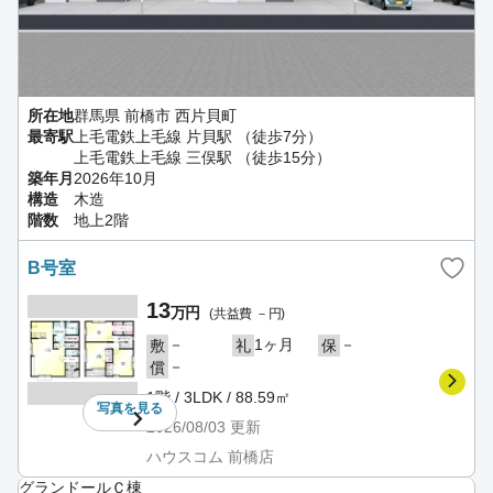
所在地
群馬県 前橋市 西片貝町
最寄駅
上毛電鉄上毛線 片貝駅 （徒歩7分）
上毛電鉄上毛線 三俣駅 （徒歩15分）
築年月
2026年10月
構造
木造
階数
地上2階
B号室
13
万円
(共益費 －円)
－
1ヶ月
－
敷
礼
保
－
償
1階 / 3LDK / 88.59㎡
写真を
見る
2026/08/03
更新
ハウスコム 前橋店
グランドールＣ棟