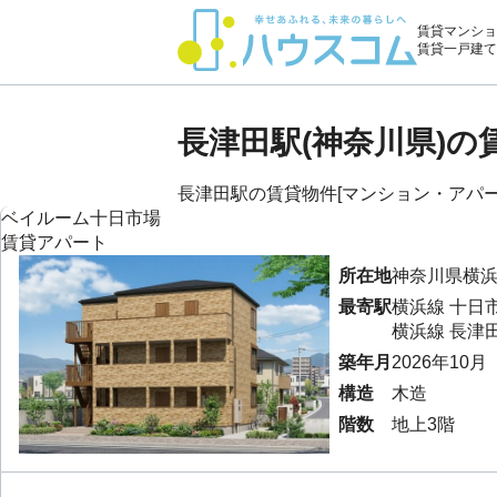
賃貸マンショ
賃貸一戸建て
長津田駅(神奈川県)
長津田駅の賃貸物件[マンション・アパート
ベイルーム十日市場
賃貸アパート
所在地
神奈川県
横
最寄駅
横浜線
十日
横浜線
長津
築年月
2026年10月
構造
木造
階数
地上3階