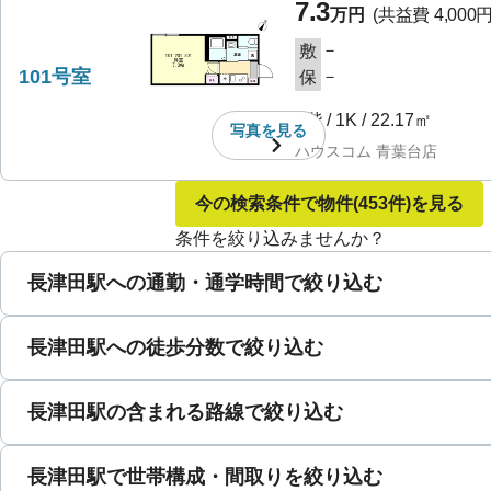
7.3
万円
(共益費
4,000
－
敷
101号室
－
保
1階
/
1K
/
22.17㎡
写真を
見る
ハウスコム 青葉台店
今の検索条件で物件
(453件)
を見る
条件を絞り込みませんか？
長津田駅への通勤・通学時間で絞り込む
長津田駅への徒歩分数で絞り込む
長津田駅の含まれる路線で絞り込む
長津田駅で世帯構成・間取りを絞り込む