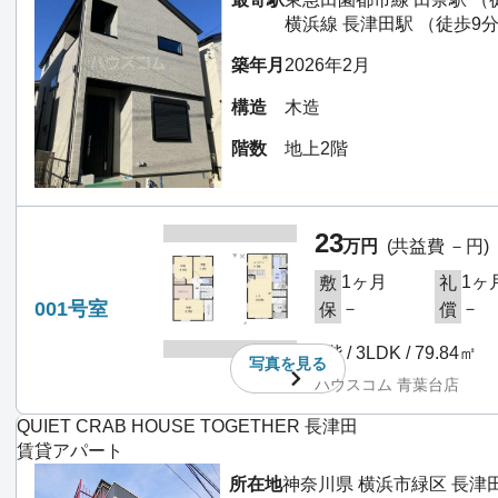
横浜線 長津田駅 （徒歩9
築年月
2026年2月
構造
木造
階数
地上2階
23
万円
(共益費 －円)
1ヶ月
1ヶ
敷
礼
001号室
－
－
保
償
1階 / 3LDK / 79.84㎡
写真を
見る
ハウスコム 青葉台店
QUIET CRAB HOUSE TOGETHER 長津田
賃貸アパート
所在地
神奈川県 横浜市緑区 長津