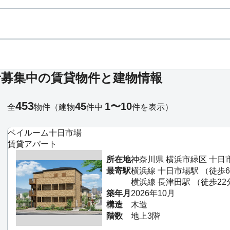
者募集中の賃貸物件と建物情報
453
45
1〜10
全
物件
（建物
件中
件を表示）
ベイルーム十日市場
賃貸アパート
所在地
神奈川県 横浜市緑区 十日
最寄駅
横浜線 十日市場駅 （徒歩
横浜線 長津田駅 （徒歩22
築年月
2026年10月
構造
木造
階数
地上3階