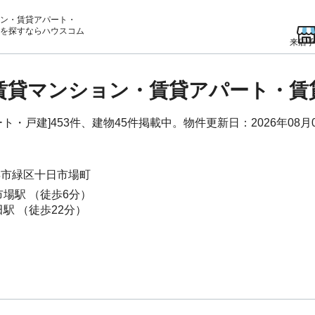
ン・賃貸アパート・
を
探すならハウスコム
来店予
の賃貸マンション・賃貸アパート・
・戸建]453件、建物45件掲載中。物件更新日：2026年08月
浜市緑区
十日市場町
市場駅
（徒歩6分）
田駅
（徒歩22分）