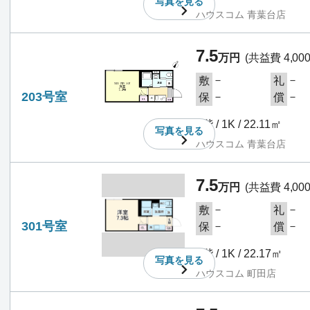
写真を
見る
ハウスコム 青葉台店
7.5
万円
(共益費 4,00
－
－
敷
礼
203号室
－
－
保
償
2階 / 1K / 22.11㎡
写真を
見る
ハウスコム 青葉台店
7.5
万円
(共益費 4,00
－
－
敷
礼
301号室
－
－
保
償
3階 / 1K / 22.17㎡
写真を
見る
ハウスコム 町田店