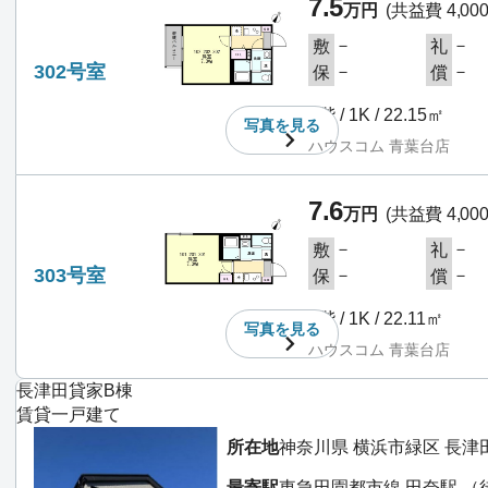
7.5
万円
(共益費 4,00
－
－
敷
礼
302号室
－
－
保
償
3階 / 1K / 22.15㎡
写真を
見る
ハウスコム 青葉台店
7.6
万円
(共益費 4,00
－
－
敷
礼
303号室
－
－
保
償
3階 / 1K / 22.11㎡
写真を
見る
ハウスコム 青葉台店
長津田貸家B棟
賃貸一戸建て
所在地
神奈川県 横浜市緑区 長津
最寄駅
東急田園都市線 田奈駅 （