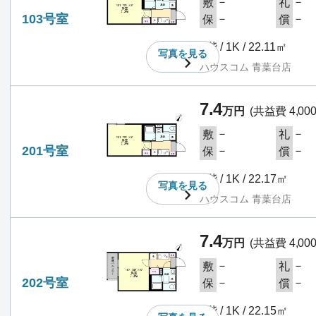
－
－
敷
礼
103号室
－
－
保
償
1階 / 1K / 22.11㎡
写真を
見る
ハウスコム 青葉台店
7.4
万円
(共益費 4,00
－
－
敷
礼
201号室
－
－
保
償
2階 / 1K / 22.17㎡
写真を
見る
ハウスコム 青葉台店
7.4
万円
(共益費 4,00
－
－
敷
礼
202号室
－
－
保
償
2階 / 1K / 22.15㎡