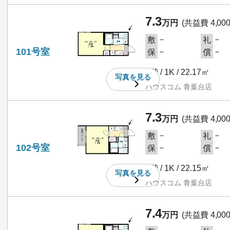
7.3
万円
(共益費 4,00
－
－
敷
礼
101号室
－
－
保
償
1階 / 1K / 22.17㎡
写真を
見る
ハウスコム 青葉台店
7.3
万円
(共益費 4,00
－
－
敷
礼
102号室
－
－
保
償
1階 / 1K / 22.15㎡
写真を
見る
ハウスコム 青葉台店
7.4
万円
(共益費 4,00