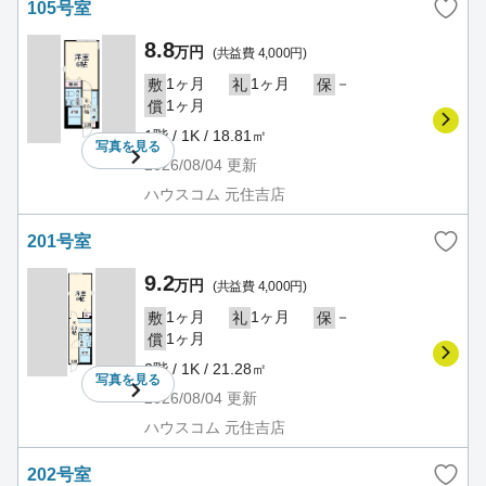
105号室
8.8
万円
(共益費 4,000円)
1ヶ月
1ヶ月
－
敷
礼
保
1ヶ月
償
1階 / 1K / 18.81㎡
写真を
見る
2026/08/04
更新
ハウスコム 元住吉店
201号室
9.2
万円
(共益費 4,000円)
1ヶ月
1ヶ月
－
敷
礼
保
1ヶ月
償
2階 / 1K / 21.28㎡
写真を
見る
2026/08/04
更新
ハウスコム 元住吉店
202号室