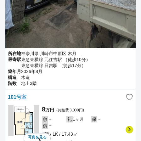
所在地
神奈川県 川崎市中原区 木月
最寄駅
東急東横線 元住吉駅 （徒歩10分）
東急東横線 日吉駅 （徒歩17分）
築年月
2026年8月
構造
木造
階数
地上3階
101号室
8
万円
(共益費 3,000円)
－
1ヶ月
－
敷
礼
保
－
償
1階 / 1K / 17.43㎡
写真を
見る