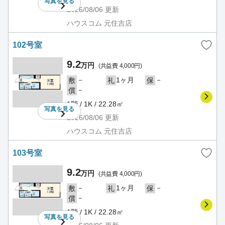
写真を
見る
2026/08/06
更新
ハウスコム 元住吉店
102号室
9.2
万円
(共益費 4,000円)
－
1ヶ月
－
敷
礼
保
－
償
1階 / 1K / 22.28㎡
写真を
見る
2026/08/06
更新
ハウスコム 元住吉店
103号室
9.2
万円
(共益費 4,000円)
－
1ヶ月
－
敷
礼
保
－
償
1階 / 1K / 22.28㎡
写真を
見る