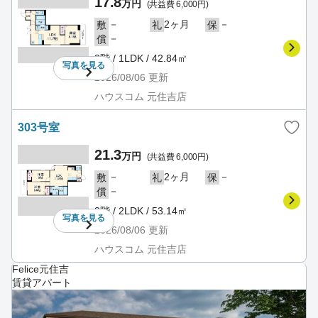
17.8
万円
(共益費 6,000円)
－
2ヶ月
－
敷
礼
保
－
償
3階 / 1LDK / 42.84㎡
写真を
見る
2026/08/06
更新
ハウスコム 元住吉店
303号室
21.3
万円
(共益費 6,000円)
－
2ヶ月
－
敷
礼
保
－
償
3階 / 2LDK / 53.14㎡
写真を
見る
2026/08/06
更新
ハウスコム 元住吉店
Felice元住吉
賃貸アパート