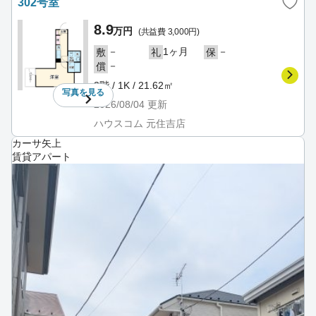
302号室
8.9
万円
(共益費 3,000円)
－
1ヶ月
－
敷
礼
保
－
償
3階 / 1K / 21.62㎡
写真を
見る
2026/08/04
更新
ハウスコム 元住吉店
カーサ矢上
賃貸アパート