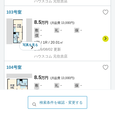
ハウスコム 元住吉店
103号室
8.5
万円
(共益費 13,000円)
－
－
－
敷
礼
保
－
償
1階 / 1R / 20.01㎡
写真を
見る
2026/08/02
更新
ハウスコム 元住吉店
104号室
8.5
万円
(共益費 13,000円)
－
－
－
敷
礼
保
－
償
1階 / 1K / 20.02㎡
写真を
見る
検索条件を確認・変更する
2026/08/02
更新
ハウスコム 元住吉店