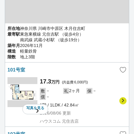
所在地
神奈川県 川崎市中原区 木月住吉町
最寄駅
東急東横線 元住吉駅 （徒歩4分）
南武線 武蔵小杉駅 （徒歩19分）
築年月
2026年11月
構造
軽量鉄骨
階数
地上3階
101号室
17.3
万円
(共益費 6,000円)
－
2ヶ月
－
敷
礼
保
－
償
1階 / 1LDK / 42.84㎡
写真を
見る
2026/08/06
更新
ハウスコム 元住吉店