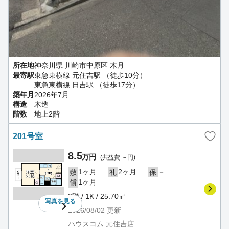
所在地
神奈川県 川崎市中原区 木月
最寄駅
東急東横線 元住吉駅 （徒歩10分）
東急東横線 日吉駅 （徒歩17分）
築年月
2026年7月
構造
木造
階数
地上2階
201号室
8.5
万円
(共益費 －円)
1ヶ月
2ヶ月
－
敷
礼
保
1ヶ月
償
2階 / 1K / 25.70㎡
写真を
見る
2026/08/02
更新
ハウスコム 元住吉店