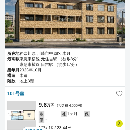
所在地
神奈川県 川崎市中原区 木月
最寄駅
東急東横線 元住吉駅 （徒歩8分）
東急東横線 日吉駅 （徒歩17分）
築年月
2026年10月
構造
木造
階数
地上3階
101号室
9.6
万円
(共益費 4,000円)
－
1ヶ月
－
敷
礼
保
－
償
1階 / 1K / 23.44㎡