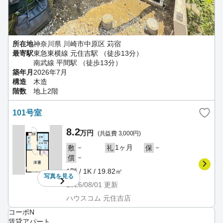
所在地
神奈川県 川崎市中原区 苅宿
最寄駅
東急東横線 元住吉駅 （徒歩13分）
南武線 平間駅 （徒歩13分）
築年月
2026年7月
構造
木造
階数
地上2階
101号室
8.2
万円
(共益費 3,000円)
－
1ヶ月
－
敷
礼
保
－
償
1階 / 1K / 19.82㎡
写真を
見る
2026/08/01
更新
ハウスコム 元住吉店
コーポN
賃貸アパート