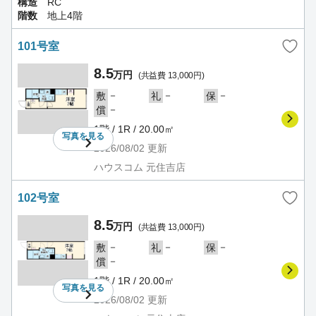
構造
RC
階数
地上4階
101号室
8.5
万円
(共益費 13,000円)
－
－
－
敷
礼
保
－
償
1階 / 1R / 20.00㎡
写真を
見る
2026/08/02
更新
ハウスコム 元住吉店
102号室
8.5
万円
(共益費 13,000円)
－
－
－
敷
礼
保
－
償
1階 / 1R / 20.00㎡
写真を
見る
2026/08/02
更新