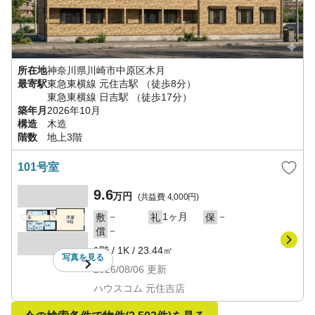
所在地
神奈川県
川崎市中原区
木月
最寄駅
東急東横線
元住吉駅
（徒歩8分）
東急東横線
日吉駅
（徒歩17分）
築年月
2026年10月
構造
木造
階数
地上3階
101号室
9.6
万円
(共益費
4,000円
)
－
1ヶ月
－
敷
礼
保
－
償
1階
/
1K
/
23.44㎡
写真を
見る
2026/08/06
更新
ハウスコム 元住吉店