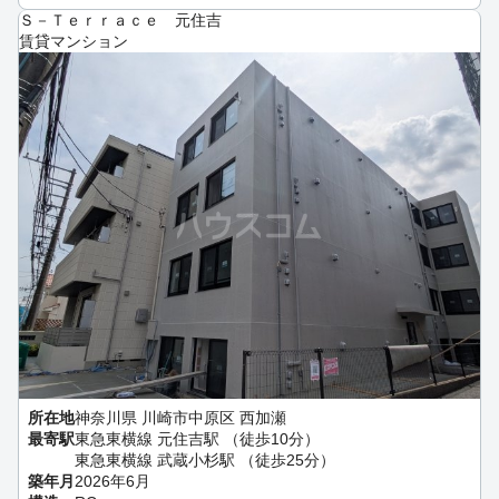
Ｓ－Ｔｅｒｒａｃｅ 元住吉
賃貸マンション
所在地
神奈川県 川崎市中原区 西加瀬
最寄駅
東急東横線 元住吉駅 （徒歩10分）
東急東横線 武蔵小杉駅 （徒歩25分）
築年月
2026年6月