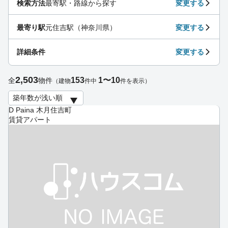
検索方法
最寄駅・路線から探す
変更する
最寄り駅
元住吉駅（神奈川県）
変更する
詳細条件
変更する
2,503
153
1〜10
全
物件
（建物
件中
件を表示）
D Paina 木月住吉町
賃貸アパート