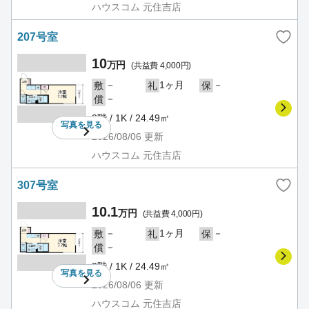
ハウスコム 元住吉店
207号室
10
万円
(共益費 4,000円)
－
1ヶ月
－
敷
礼
保
－
償
2階 / 1K / 24.49㎡
写真を
見る
2026/08/06
更新
ハウスコム 元住吉店
307号室
10.1
万円
(共益費 4,000円)
－
1ヶ月
－
敷
礼
保
－
償
3階 / 1K / 24.49㎡
写真を
見る
2026/08/06
更新
ハウスコム 元住吉店