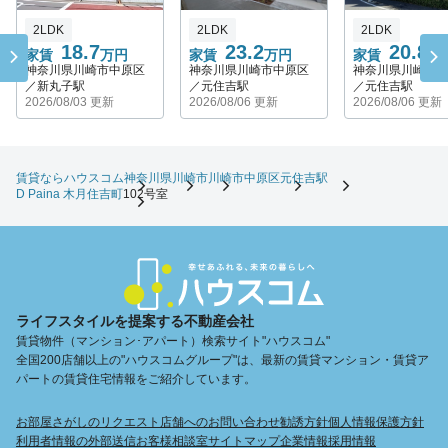
2LDK
2LDK
2LDK
18.7
23.2
20.8
家賃
万円
家賃
万円
家賃
万
神奈川県川崎市中原区
神奈川県川崎市中原区
神奈川県川崎市
／新丸子駅
／元住吉駅
／元住吉駅
2026/08/03 更新
2026/08/06 更新
2026/08/06 更新
賃貸ならハウスコム
神奈川県
川崎市
川崎市中原区
元住吉駅
D Paina 木月住吉町
102号室
ライフスタイルを提案する不動産会社
賃貸物件（マンション･アパート）検索サイト"ハウスコム"
全国200店舗以上の"ハウスコムグループ"は、最新の賃貸マンション・賃貸ア
パートの賃貸住宅情報をご紹介しています。
お部屋さがしのリクエスト
店舗へのお問い合わせ
勧誘方針
個人情報保護方針
利用者情報の外部送信
お客様相談室
サイトマップ
企業情報
採用情報