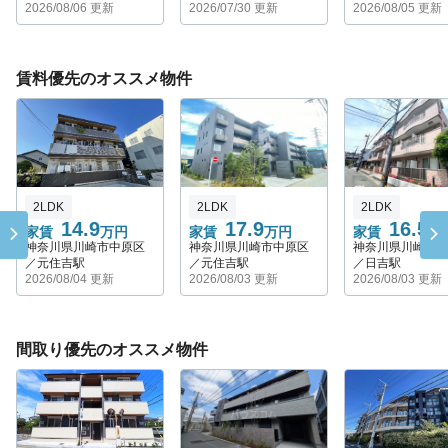
2026/08/06 更新
2026/07/30 更新
2026/08/05 更新
賃料優先のオススメ物件
2LDK
2LDK
2LDK
14.9
17.9
16.5
家賃
万円
家賃
万円
家賃
万
神奈川県川崎市中原区
神奈川県川崎市中原区
神奈川県川崎市
／元住吉駅
／元住吉駅
／日吉駅
2026/08/04 更新
2026/08/03 更新
2026/08/03 更新
間取り優先のオススメ物件