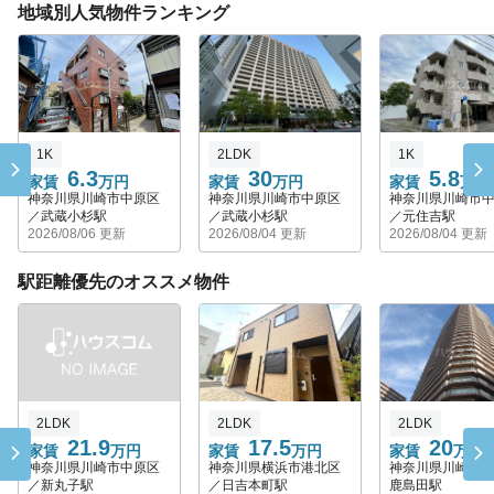
地域別人気物件ランキング
1K
2LDK
1K
6.3
30
5.8
家賃
万円
家賃
万円
家賃
万円
神奈川県川崎市中原区
神奈川県川崎市中原区
神奈川県川崎市
／武蔵小杉駅
／武蔵小杉駅
／元住吉駅
2026/08/06 更新
2026/08/04 更新
2026/08/04 更新
駅距離優先のオススメ物件
2LDK
2LDK
2LDK
21.9
17.5
20
家賃
万円
家賃
万円
家賃
万円
神奈川県川崎市中原区
神奈川県横浜市港北区
神奈川県川崎市
／新丸子駅
／日吉本町駅
鹿島田駅