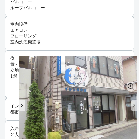
バルコニー
ルーフバルコニー
室内設備
エアコン
フローリング
室内洗濯機置場
位
置・
立地
1階
インフラ
都市ガス
入居条件
２人入居可