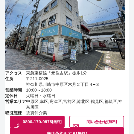
アクセス
東急東横線「元住吉駅」徒歩1分
住所
〒211-0025
神奈川県川崎市中原区木月２丁目４−３
営業時間
10:00～18:00
定休日
火曜日・水曜日
営業エリア
中原区,幸区,高津区,宮前区,港北区,鶴見区,都筑区,神
奈川区
取引態様
賃貸仲介業
0800-170-0978
問い合わせ
[無料]
[無料]
来店予約をする
[無料]