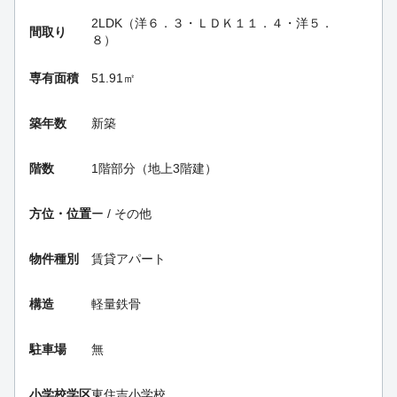
2LDK（洋６．３・ＬＤＫ１１．４・洋５．
間取り
８）
専有面積
51.91㎡
築年数
新築
階数
1階部分（地上3階建）
方位・位置
ー / その他
物件種別
賃貸アパート
構造
軽量鉄骨
駐車場
無
小学校学区
東住吉小学校