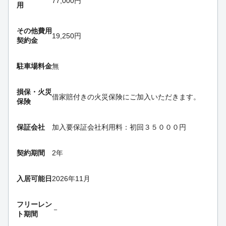
77,000円
用
その他費用
19,250円
契約金
駐車場料金
無
損保・
火災
借家賠付きの火災保険にご加入いただきます。
保険
保証会社
加入要
保証会社利用料：初回３５０００円
契約期間
2年
入居可能日
2026年11月
フリーレン
－
ト期間