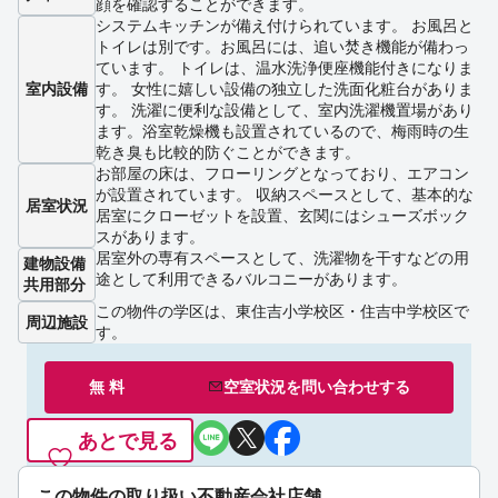
顔を確認することができます。
システムキッチンが備え付けられています。 お風呂と
トイレは別です。お風呂には、追い焚き機能が備わっ
ています。 トイレは、温水洗浄便座機能付きになりま
室内設備
す。 女性に嬉しい設備の独立した洗面化粧台がありま
す。 洗濯に便利な設備として、室内洗濯機置場があり
ます。浴室乾燥機も設置されているので、梅雨時の生
乾き臭も比較的防ぐことができます。
お部屋の床は、フローリングとなっており、エアコン
が設置されています。 収納スペースとして、基本的な
居室状況
居室にクローゼットを設置、玄関にはシューズボック
スがあります。
居室外の専有スペースとして、洗濯物を干すなどの用
建物設備
途として利用できるバルコニーがあります。
共用部分
この物件の学区は、東住吉小学校区・住吉中学校区で
周辺施設
す。
無 料
空室状況を
問い合わせ
する
あとで見る
この物件の取り扱い不動産会社店舗