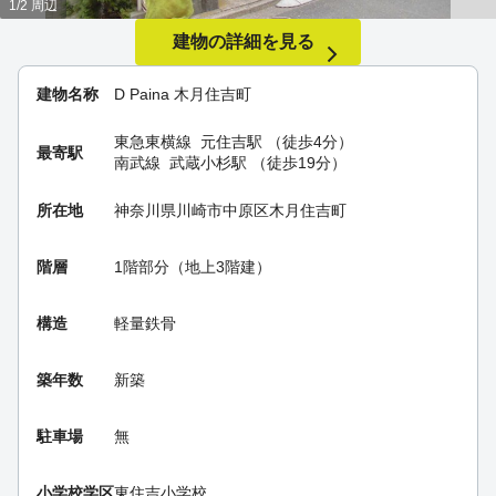
1/2 周辺
建物の詳細を見る
建物名称
D Paina 木月住吉町
東急東横線
元住吉駅
（徒歩4分）
最寄駅
南武線
武蔵小杉駅
（徒歩19分）
所在地
神奈川県川崎市中原区木月住吉町
階層
1階部分（地上3階建）
構造
軽量鉄骨
築年数
新築
駐車場
無
小学校学区
東住吉小学校