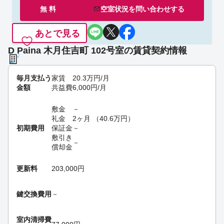
無 料
空室状況を
問い合わせ
する
あとで見る
D Paina 木月住吉町 102号室の賃貸契約情報
毎月支払う
家賃
20.3
万円
/月
金額
共益費
6,000
円
/月
敷金
－
礼金
2ヶ月
（
40.6
万円
）
初期費用
保証金
－
敷引き
－
償却金
更新料
203,000円
鍵交換費用
－
室内清掃費