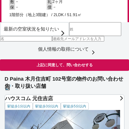
－
2ヶ月
敷
礼
－
－
保
償
1階部分（地上3階建） / 2LDK / 51.91㎡
個人情報の取得について
上記に同意して、問い合わせする
D Paina 木月住吉町 102号室の物件のお問い合わせ
先・取り扱い店舗
ハウスコム 元住吉店
駅徒歩1分以内
駅徒歩3分以内
駅徒歩5分以内