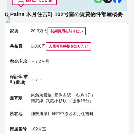
D Paina 木月住吉町 102号室の賃貸物件部屋概要
家賃
20.3
万円
初期費用を
知りたい
共益費
6,000円
入居可能時期
を知りたい
敷金/礼金
－ / 2ヶ月
保証金/
敷
－ / －
引(償却)
東急東横線
元住吉駅
（徒歩4分）
最寄駅
南武線
武蔵小杉駅
（徒歩19分）
所在地
神奈川県川崎市中原区木月住吉町
部屋番号
102号室