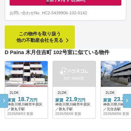
お問い合わせNo. HC2-5439906-102-0142
この物件を取り扱う
他の不動産会社を見る
D Paina 木月住吉町 102号室に似ている物件
2LDK
2LDK
2LDK
18.7
21.9
23.2
家賃
万円
家賃
万円
家賃
万
神奈川県川崎市中原区
神奈川県川崎市中原区
神奈川県川崎市
／新丸子駅
／新丸子駅
／元住吉駅
2026/08/03 更新
2026/08/06 更新
2026/08/06 更新