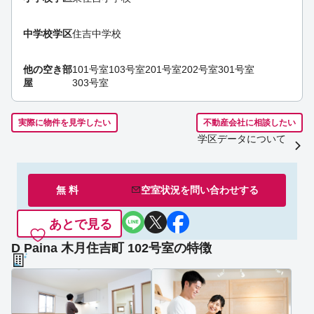
中学校学区
住吉中学校
他の空き部
101号室
103号室
201号室
202号室
301号室
屋
303号室
実際に物件を見学したい
不動産会社に相談したい
学区データについて
無 料
空室状況を
問い合わせ
する
あとで見る
D Paina 木月住吉町 102号室の特徴