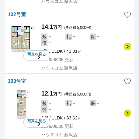
ハウスコム 藤沢店
102号室
14.1
万円
(共益費 5,000円)
－
－
－
敷
礼
保
－
償
1階 / 1LDK / 41.01㎡
写真を
見る
2026/08/05
更新
ハウスコム 藤沢店
103号室
12.1
万円
(共益費 5,000円)
－
－
－
敷
礼
保
－
償
1階 / 1LDK / 33.62㎡
写真を
見る
2026/08/05
更新
ハウスコム 藤沢店