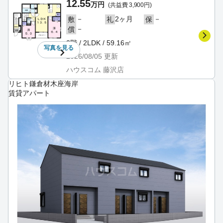
12.55
万円
(共益費 3,900円)
－
2ヶ月
－
敷
礼
保
－
償
2階 / 2LDK / 59.16㎡
写真を
見る
2026/08/05
更新
ハウスコム 藤沢店
リヒト鎌倉材木座海岸
賃貸アパート