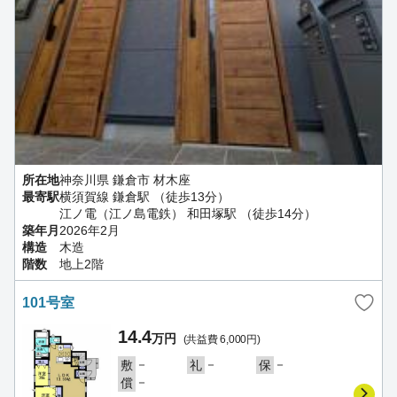
所在地
神奈川県 鎌倉市 材木座
最寄駅
横須賀線 鎌倉駅 （徒歩13分）
江ノ電（江ノ島電鉄） 和田塚駅 （徒歩14分）
築年月
2026年2月
構造
木造
階数
地上2階
101号室
14.4
万円
(共益費 6,000円)
－
－
－
敷
礼
保
－
償