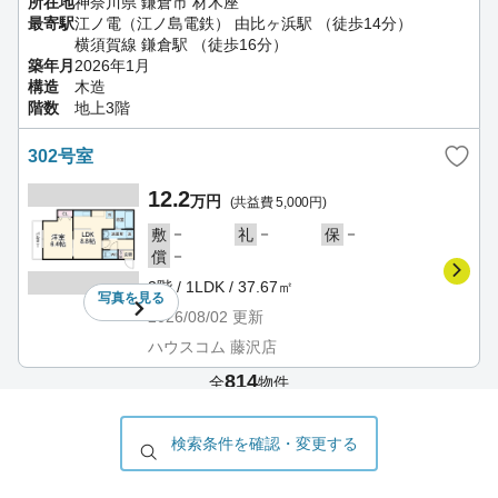
所在地
神奈川県 鎌倉市 材木座
最寄駅
江ノ電（江ノ島電鉄） 由比ヶ浜駅 （徒歩14分）
横須賀線 鎌倉駅 （徒歩16分）
築年月
2026年1月
構造
木造
階数
地上3階
302号室
12.2
万円
(共益費 5,000円)
－
－
－
敷
礼
保
－
償
3階 / 1LDK / 37.67㎡
写真を
見る
2026/08/02
更新
ハウスコム 藤沢店
814
全
物件
150
1〜10
（建物
件中
件を表示）
検索条件を確認・変更する
最初
前
次
最後