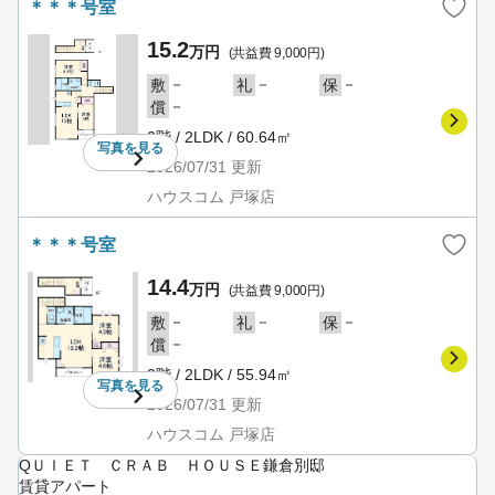
＊＊＊号室
15.2
万円
(共益費 9,000円)
－
－
－
敷
礼
保
－
償
2階 / 2LDK / 60.64㎡
写真を
見る
2026/07/31
更新
ハウスコム 戸塚店
＊＊＊号室
14.4
万円
(共益費 9,000円)
－
－
－
敷
礼
保
－
償
2階 / 2LDK / 55.94㎡
写真を
見る
2026/07/31
更新
ハウスコム 戸塚店
QＵＩＥＴ ＣＲＡＢ ＨＯＵＳＥ鎌倉別邸
賃貸アパート