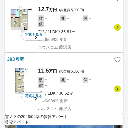
12.7
万円
(共益費 5,000円)
－
－
－
敷
礼
保
－
償
3階 / 1LDK / 36.81㎡
写真を
見る
2026/08/05
更新
ハウスコム 藤沢店
303号室
11.5
万円
(共益費 5,000円)
－
－
－
敷
礼
保
－
償
3階 / 1DK / 30.62㎡
写真を
見る
2026/08/05
更新
ハウスコム 藤沢店
雪ノ下の2026/04築の賃貸アパート
賃貸アパート