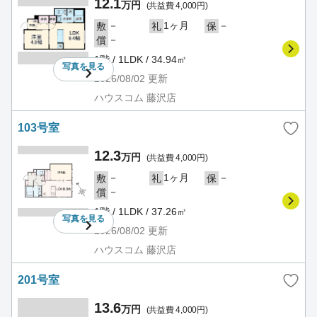
12.1
万円
(共益費 4,000円)
－
1ヶ月
－
敷
礼
保
－
償
1階 / 1LDK / 34.94㎡
写真を
見る
2026/08/02
更新
ハウスコム 藤沢店
103号室
12.3
万円
(共益費 4,000円)
－
1ヶ月
－
敷
礼
保
－
償
1階 / 1LDK / 37.26㎡
写真を
見る
2026/08/02
更新
ハウスコム 藤沢店
201号室
13.6
万円
(共益費 4,000円)