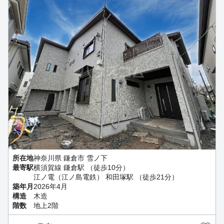
所在地
神奈川県 鎌倉市 雪ノ下
最寄駅
横須賀線 鎌倉駅 （徒歩10分）
江ノ電（江ノ島電鉄） 和田塚駅 （徒歩21分）
築年月
2026年4月
構造
木造
階数
地上2階