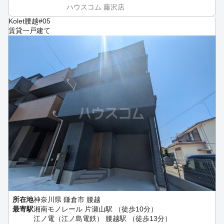
ハウスコム 藤沢店
Kolet腰越#05
賃貸一戸建て
所在地
神奈川県 鎌倉市 腰越
最寄駅
湘南モノレール 片瀬山駅 （徒歩10分）
江ノ電（江ノ島電鉄） 腰越駅 （徒歩13分）