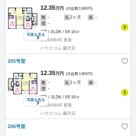
12.35
万円
(共益費 3,900円)
－
2ヶ月
－
敷
礼
保
－
償
2階 / 2LDK / 59.16㎡
写真を
見る
2026/08/05
更新
ハウスコム 藤沢店
205号室
12.35
万円
(共益費 3,900円)
－
2ヶ月
－
敷
礼
保
－
償
2階 / 2LDK / 59.16㎡
写真を
見る
2026/08/05
更新
ハウスコム 藤沢店
206号室