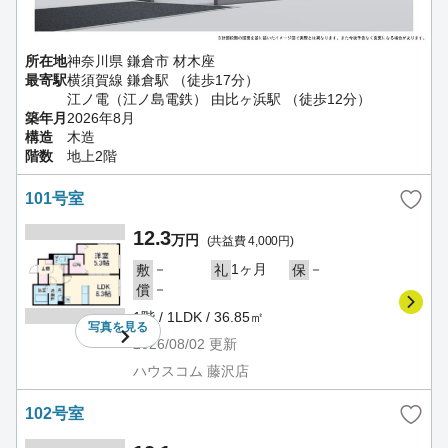
所在地
神奈川県 鎌倉市 材木座
最寄駅
横須賀線 鎌倉駅 （徒歩17分）
江ノ電（江ノ島電鉄） 由比ヶ浜駅 （徒歩12分）
築年月
2026年8月
構造
木造
階数
地上2階
101号室
12.3
万円
(共益費 4,000円)
－
1ヶ月
－
敷
礼
保
－
償
1階 / 1LDK / 36.85㎡
写真を
見る
2026/08/02
更新
ハウスコム 藤沢店
102号室