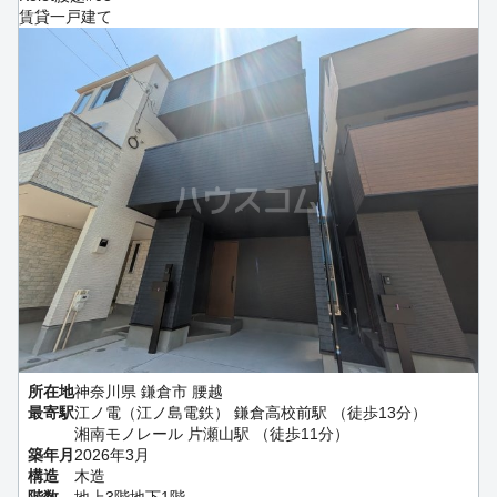
賃貸一戸建て
所在地
神奈川県 鎌倉市 腰越
最寄駅
江ノ電（江ノ島電鉄） 鎌倉高校前駅 （徒歩13分）
湘南モノレール 片瀬山駅 （徒歩11分）
築年月
2026年3月
構造
木造
階数
地上3階地下1階