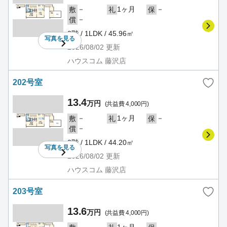
－
1ヶ月
－
敷
礼
保
－
償
2階 / 1LDK / 45.96㎡
写真を
見る
2026/08/02
更新
ハウスコム 藤沢店
202号室
13.4
万円
(共益費 4,000円)
－
1ヶ月
－
敷
礼
保
－
償
2階 / 1LDK / 44.20㎡
写真を
見る
2026/08/02
更新
ハウスコム 藤沢店
203号室
13.6
万円
(共益費 4,000円)
－
1ヶ月
－