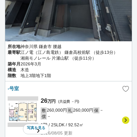
所在地
神奈川県 鎌倉市 腰越
最寄駅
江ノ電（江ノ島電鉄） 鎌倉高校前駅 （徒歩13分）
湘南モノレール 片瀬山駅 （徒歩11分）
築年月
2026年3月
構造
木造
階数
地上3階地下1階
-号室
26
万円
(共益費 －円)
260,000円
260,000円
－
敷
礼
保
－
償
1階 / 2SLDK / 92.52㎡
写真を
見る
2026/08/05
更新