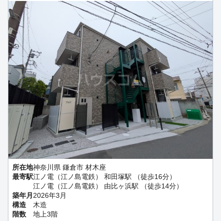
所在地
神奈川県 鎌倉市 材木座
最寄駅
江ノ電（江ノ島電鉄） 和田塚駅 （徒歩16分）
江ノ電（江ノ島電鉄） 由比ヶ浜駅 （徒歩14分）
築年月
2026年3月
構造
木造
階数
地上3階