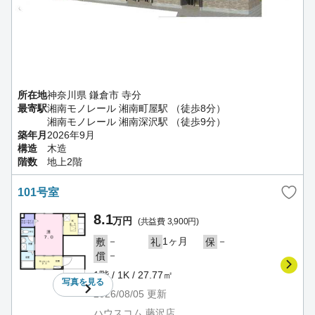
所在地
神奈川県 鎌倉市 寺分
最寄駅
湘南モノレール 湘南町屋駅 （徒歩8分）
湘南モノレール 湘南深沢駅 （徒歩9分）
築年月
2026年9月
構造
木造
階数
地上2階
101号室
8.1
万円
(共益費 3,900円)
－
1ヶ月
－
敷
礼
保
－
償
1階 / 1K / 27.77㎡
写真を
見る
2026/08/05
更新
ハウスコム 藤沢店