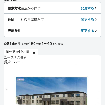
検索方法
住所から探す
変更する
住所
神奈川県鎌倉市
変更する
詳細条件
変更する
814
150
1〜10
全
物件
（建物
件中
件を表示）
ユーステス鎌倉
賃貸アパート