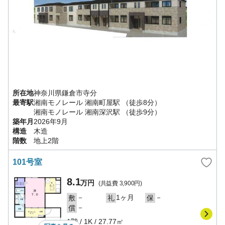
所在地
神奈川県
鎌倉市
寺分
最寄駅
湘南モノレール
湘南町屋駅
（徒歩8分）
湘南モノレール
湘南深沢駅
（徒歩9分）
築年月
2026年9月
構造
木造
階数
地上2階
101号室
8.1
万円
(共益費
3,900円
)
－
1ヶ月
－
敷
礼
保
－
償
1階
/
1K
/
27.77㎡