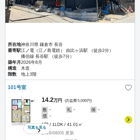
所在地
神奈川県 鎌倉市 長谷
最寄駅
江ノ電（江ノ島電鉄） 由比ヶ浜駅 （徒歩2分）
播但線 長谷駅 （徒歩7分）
築年月
2026年8月
構造
木造
階数
地上3階
101号室
14.2
万円
(共益費 5,000円)
－
－
－
敷
礼
保
－
償
1階 / 1LDK / 41.01㎡
写真を
見る
2026/08/05
更新