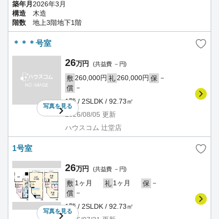
築年月
2026年3月
構造
木造
階数
地上3階地下1階
＊＊＊号室
26
万円
(共益費 －円)
260,000円
260,000円
－
敷
礼
保
－
償
1階 / 2SLDK / 92.73㎡
写真を
見る
2026/08/05
更新
ハウスコム 辻堂店
1号室
26
万円
(共益費 －円)
1ヶ月
1ヶ月
－
敷
礼
保
－
償
1階 / 2SLDK / 92.73㎡
写真を
見る