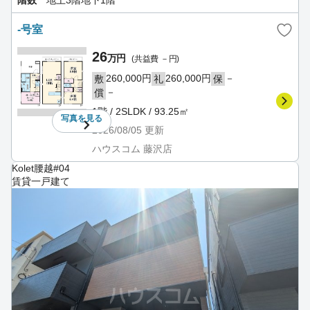
-号室
26
万円
(共益費 －円)
260,000円
260,000円
－
敷
礼
保
－
償
1階 / 2SLDK / 93.25㎡
写真を
見る
2026/08/05
更新
ハウスコム 藤沢店
Kolet腰越#04
賃貸一戸建て