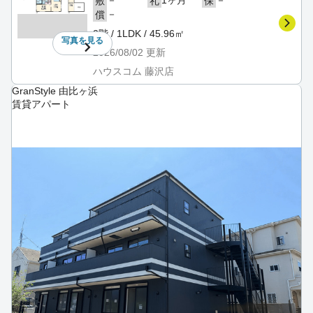
敷
礼
保
－
償
2階 / 1LDK / 45.96㎡
写真を
見る
2026/08/02
更新
ハウスコム 藤沢店
GranStyle 由比ヶ浜
賃貸アパート