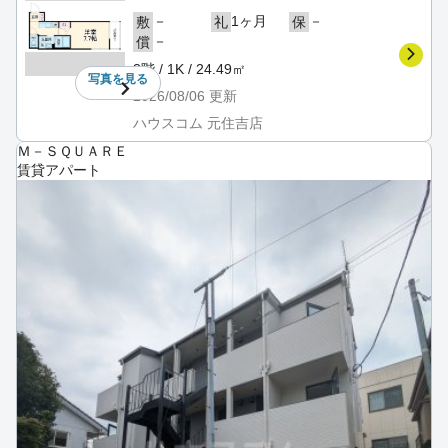
－
1ヶ月
－
敷
礼
保
－
償
3階 / 1K / 24.49㎡
写真を
見る
2026/08/06
更新
ハウスコム 元住吉店
Ｍ－ＳＱＵＡＲＥ
賃貸アパート