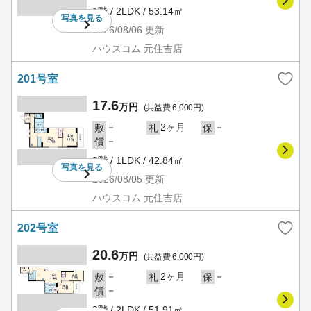
1階 / 2LDK / 53.14㎡
写真を
見る
2026/08/06
更新
ハウスコム 元住吉店
201号室
17.6
万円
(共益費 6,000円)
－
2ヶ月
－
敷
礼
保
－
償
2階 / 1LDK / 42.84㎡
写真を
見る
2026/08/05
更新
ハウスコム 元住吉店
202号室
20.6
万円
(共益費 6,000円)
－
2ヶ月
－
敷
礼
保
－
償
2階 / 2LDK / 51.91㎡