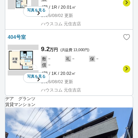
4階 / 1R / 20.01㎡
写真を
見る
2026/08/02
更新
ハウスコム 元住吉店
404号室
9.2
万円
(共益費 13,000円)
－
－
－
敷
礼
保
－
償
4階 / 1K / 20.02㎡
写真を
見る
2026/08/02
更新
ハウスコム 元住吉店
デア グランツ
賃貸マンション