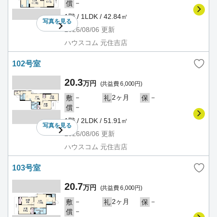
－
償
1階 / 1LDK / 42.84㎡
写真を
見る
2026/08/06
更新
ハウスコム 元住吉店
102号室
20.3
万円
(共益費 6,000円)
－
2ヶ月
－
敷
礼
保
－
償
1階 / 2LDK / 51.91㎡
写真を
見る
2026/08/06
更新
ハウスコム 元住吉店
103号室
20.7
万円
(共益費 6,000円)
－
2ヶ月
－
敷
礼
保
－
償