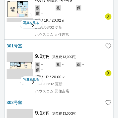
万円
(共益費 13,000円)
－
－
－
敷
礼
保
－
償
2階 / 1K / 20.02㎡
写真を
見る
2026/08/02
更新
ハウスコム 元住吉店
301号室
9.1
万円
(共益費 13,000円)
－
－
－
敷
礼
保
－
償
3階 / 1R / 20.00㎡
写真を
見る
2026/08/02
更新
ハウスコム 元住吉店
302号室
9.1
万円
(共益費 13,000円)