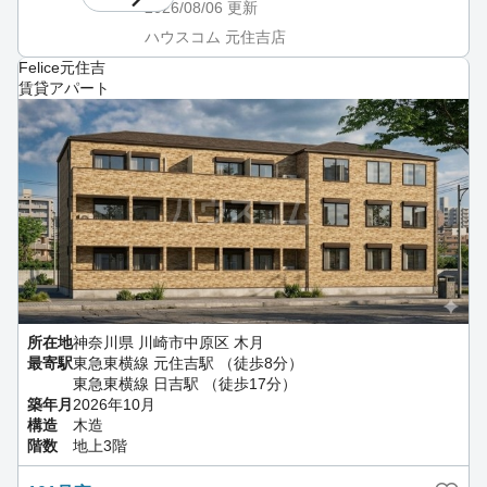
2026/08/06
更新
ハウスコム 元住吉店
Felice元住吉
賃貸アパート
所在地
神奈川県 川崎市中原区 木月
最寄駅
東急東横線 元住吉駅 （徒歩8分）
東急東横線 日吉駅 （徒歩17分）
築年月
2026年10月
構造
木造
階数
地上3階