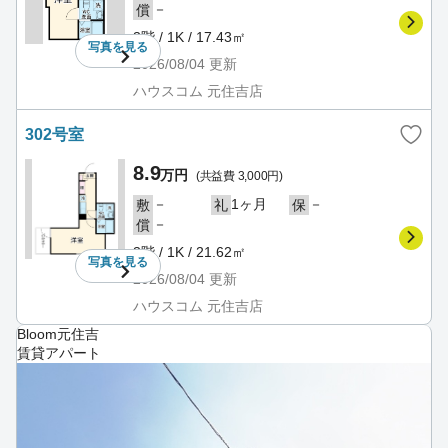
－
償
3階 / 1K / 17.43㎡
写真を
見る
2026/08/04
更新
ハウスコム 元住吉店
302号室
8.9
万円
(共益費 3,000円)
－
1ヶ月
－
敷
礼
保
－
償
3階 / 1K / 21.62㎡
写真を
見る
2026/08/04
更新
ハウスコム 元住吉店
Bloom元住吉
賃貸アパート