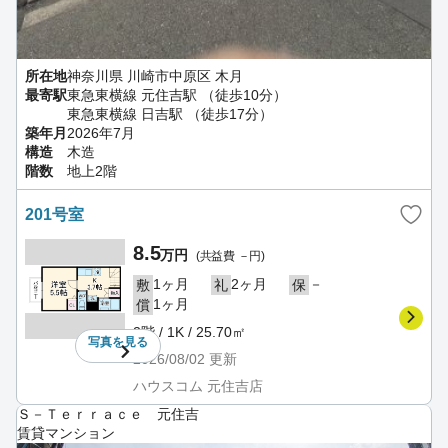
所在地
神奈川県 川崎市中原区 木月
最寄駅
東急東横線 元住吉駅 （徒歩10分）
東急東横線 日吉駅 （徒歩17分）
築年月
2026年7月
構造
木造
階数
地上2階
201号室
8.5
万円
(共益費 －円)
1ヶ月
2ヶ月
－
敷
礼
保
1ヶ月
償
2階 / 1K / 25.70㎡
写真を
見る
2026/08/02
更新
ハウスコム 元住吉店
Ｓ－Ｔｅｒｒａｃｅ 元住吉
賃貸マンション