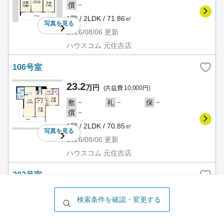
－
償
1階 / 2LDK / 71.86㎡
写真を
見る
2026/08/06
更新
ハウスコム 元住吉店
106号室
23.2
万円
(共益費 10,000円)
－
－
－
敷
礼
保
－
償
1階 / 2LDK / 70.85㎡
写真を
見る
2026/08/06
更新
ハウスコム 元住吉店
202号室
23.9
万円
(共益費 12,000円)
検索条件を確認・変更する
－
－
－
敷
礼
保
－
償