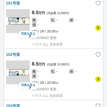
101号室
8.5
万円
(共益費 13,000円)
－
－
－
敷
礼
保
－
償
1階 / 1R / 20.00㎡
写真を
見る
2026/08/02
更新
ハウスコム 元住吉店
102号室
8.5
万円
(共益費 13,000円)
－
－
－
敷
礼
保
－
償
1階 / 1R / 20.00㎡
写真を
見る
2026/08/02
更新
ハウスコム 元住吉店
103号室