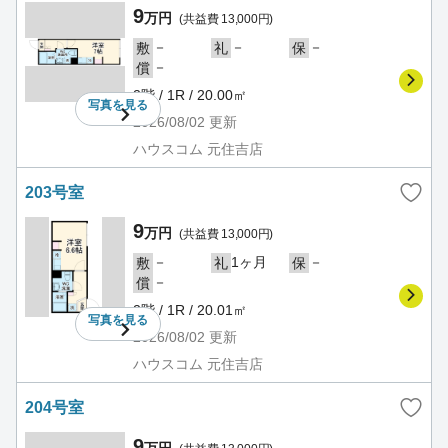
9
万円
(共益費 13,000円)
－
－
－
敷
礼
保
－
償
2階 / 1R / 20.00㎡
写真を
見る
2026/08/02
更新
ハウスコム 元住吉店
203号室
9
万円
(共益費 13,000円)
－
1ヶ月
－
敷
礼
保
－
償
2階 / 1R / 20.01㎡
写真を
見る
2026/08/02
更新
ハウスコム 元住吉店
204号室
9