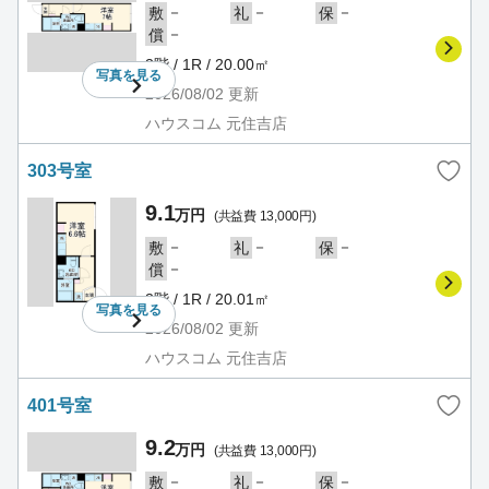
－
－
－
敷
礼
保
－
償
3階 / 1R / 20.00㎡
写真を
見る
2026/08/02
更新
ハウスコム 元住吉店
303号室
9.1
万円
(共益費 13,000円)
－
－
－
敷
礼
保
－
償
3階 / 1R / 20.01㎡
写真を
見る
2026/08/02
更新
ハウスコム 元住吉店
401号室
9.2
万円
(共益費 13,000円)
－
－
－
敷
礼
保