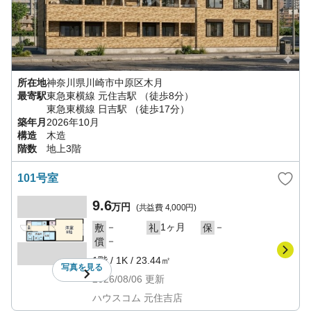
所在地
神奈川県
川崎市中原区
木月
最寄駅
東急東横線
元住吉駅
（徒歩8分）
東急東横線
日吉駅
（徒歩17分）
築年月
2026年10月
構造
木造
階数
地上3階
101号室
9.6
万円
(共益費
4,000円
)
－
1ヶ月
－
敷
礼
保
－
償
1階
/
1K
/
23.44㎡
写真を
見る
2026/08/06
更新
ハウスコム 元住吉店