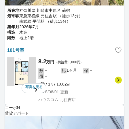
所在地
神奈川県 川崎市中原区 苅宿
最寄駅
東急東横線 元住吉駅 （徒歩13分）
南武線 平間駅 （徒歩13分）
築年月
2026年7月
構造
木造
階数
地上2階
101号室
8.2
万円
(共益費 3,000円)
－
1ヶ月
－
敷
礼
保
－
償
1階 / 1K / 19.82㎡
写真を
見る
2026/08/01
更新
ハウスコム 元住吉店
コーポN
賃貸アパート