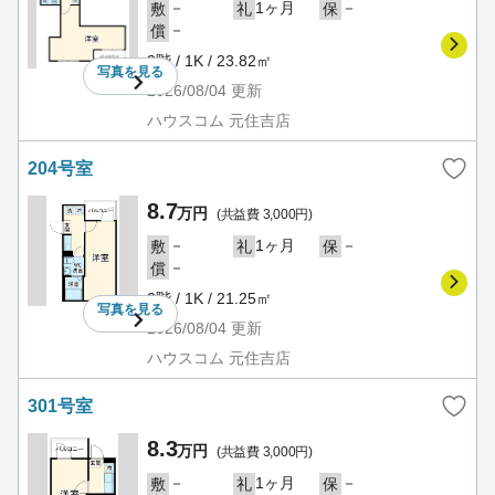
－
1ヶ月
－
敷
礼
保
－
償
2階 / 1K / 23.82㎡
写真を
見る
2026/08/04
更新
ハウスコム 元住吉店
204号室
8.7
万円
(共益費 3,000円)
－
1ヶ月
－
敷
礼
保
－
償
2階 / 1K / 21.25㎡
写真を
見る
2026/08/04
更新
ハウスコム 元住吉店
301号室
8.3
万円
(共益費 3,000円)
－
1ヶ月
－
敷
礼
保