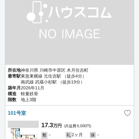
所在地
神奈川県 川崎市中原区 木月住吉町
最寄駅
東急東横線 元住吉駅 （徒歩4分）
南武線 武蔵小杉駅 （徒歩19分）
築年月
2026年11月
構造
軽量鉄骨
階数
地上3階
101号室
17.3
万円
(共益費 6,000円)
－
2ヶ月
－
敷
礼
保