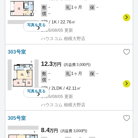
－
1ヶ月
－
敷
礼
保
－
償
3階 / 1K / 22.76㎡
写真を
見る
2026/08/05
更新
ハウスコム 相模大野店
303号室
12.3
万円
(共益費 3,000円)
－
1ヶ月
－
敷
礼
保
－
償
3階 / 2LDK / 42.11㎡
写真を
見る
2026/08/05
更新
ハウスコム 相模大野店
305号室
8.4
万円
(共益費 3,000円)