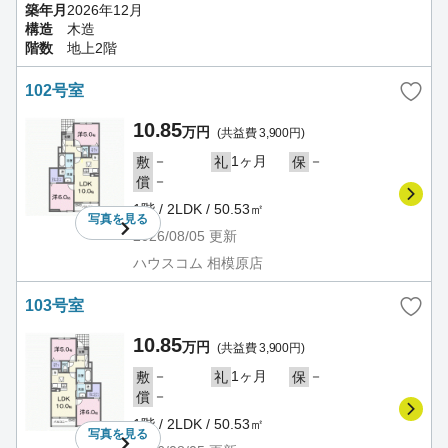
築年月
2026年12月
構造
木造
階数
地上2階
102号室
10.85
万円
(共益費 3,900円)
－
1ヶ月
－
敷
礼
保
－
償
1階 / 2LDK / 50.53㎡
写真を
見る
2026/08/05
更新
ハウスコム 相模原店
103号室
10.85
万円
(共益費 3,900円)
－
1ヶ月
－
敷
礼
保
－
償
1階 / 2LDK / 50.53㎡
写真を
見る