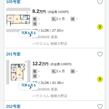
105号室
8.2
万円
(共益費 3,000円)
－
1ヶ月
－
敷
礼
保
－
償
1階 / 1LDK / 27.50㎡
写真を
見る
2026/08/05
更新
ハウスコム 相模大野店
201号室
12.2
万円
(共益費 3,000円)
－
1ヶ月
－
敷
礼
保
－
償
2階 / 2LDK / 41.38㎡
写真を
見る
2026/08/05
更新
ハウスコム 相模大野店
202号室