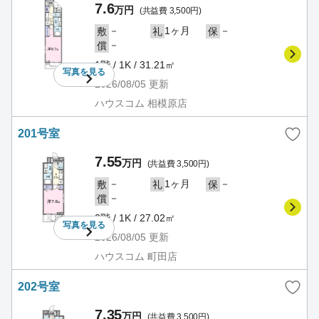
7.6
万円
(共益費 3,500円)
－
1ヶ月
－
敷
礼
保
－
償
1階 / 1K / 31.21㎡
写真を
見る
2026/08/05
更新
ハウスコム 相模原店
201号室
7.55
万円
(共益費 3,500円)
－
1ヶ月
－
敷
礼
保
－
償
2階 / 1K / 27.02㎡
写真を
見る
2026/08/05
更新
ハウスコム 町田店
202号室
7.35
万円
(共益費 3,500円)