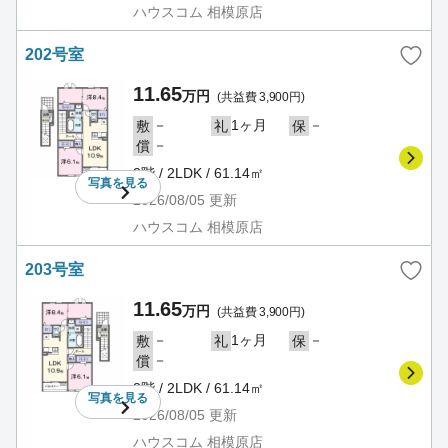
ハウスコム 相模原店
202号室
11.65
万円
(共益費 3,900円)
－
1ヶ月
－
敷
礼
保
－
償
2階 / 2LDK / 61.14㎡
写真を
見る
2026/08/05
更新
ハウスコム 相模原店
203号室
11.65
万円
(共益費 3,900円)
－
1ヶ月
－
敷
礼
保
－
償
2階 / 2LDK / 61.14㎡
写真を
見る
2026/08/05
更新
ハウスコム 相模原店