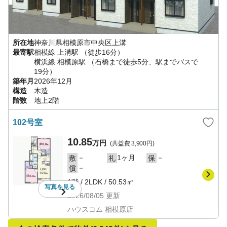
所在地
神奈川県
相模原市中央区
上溝
最寄駅
相模線
上溝駅
（徒歩16分）
横浜線
相模原駅
（石橋まで徒歩5分、駅までバスで
19分）
築年月
2026年12月
構造
木造
階数
地上2階
102号室
10.85
万円
(共益費
3,900円
)
－
1ヶ月
－
敷
礼
保
－
償
1階
/
2LDK
/
50.53㎡
写真を
見る
2026/08/05
更新
ハウスコム 相模原店