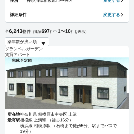
住所
神奈川県相模原市中央区
変更する
詳細条件
変更する
6,243
697
1〜10
全
物件
（建物
件中
件を表示）
グランベルガーデン
賃貸アパート
所在地
神奈川県 相模原市中央区 上溝
最寄駅
相模線 上溝駅 （徒歩16分）
横浜線 相模原駅 （石橋まで徒歩5分、駅までバスで
19分）