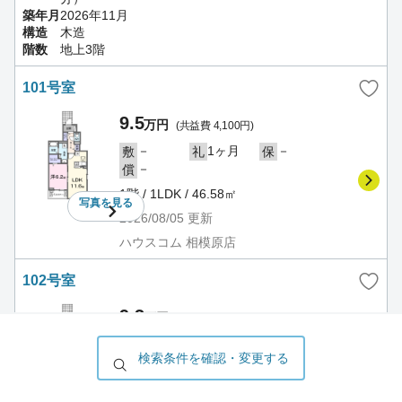
築年月
2026年11月
構造
木造
階数
地上3階
101号室
9.5
万円
(共益費 4,100円)
－
1ヶ月
－
敷
礼
保
－
償
1階 / 1LDK / 46.58㎡
写真を
見る
2026/08/05
更新
ハウスコム 相模原店
102号室
9.3
万円
(共益費 4,100円)
－
1ヶ月
－
敷
礼
保
検索条件を確認・変更する
－
償
1階 / 1LDK / 46.58㎡
写真を
見る