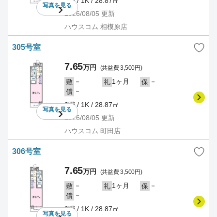
3階 / 1K / 28.87㎡
写真を
見る
2026/08/05
更新
ハウスコム 相模原店
305号室
7.65
万円
(共益費 3,500円)
－
1ヶ月
－
敷
礼
保
－
償
3階 / 1K / 28.87㎡
写真を
見る
2026/08/05
更新
ハウスコム 町田店
306号室
7.65
万円
(共益費 3,500円)
－
1ヶ月
－
敷
礼
保
－
償
3階 / 1K / 28.87㎡
写真を
見る