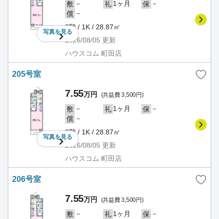
－
1ヶ月
－
敷
礼
保
－
償
2階 / 1K / 28.87㎡
写真を
見る
2026/08/05
更新
ハウスコム 町田店
205号室
7.55
万円
(共益費 3,500円)
－
1ヶ月
－
敷
礼
保
－
償
2階 / 1K / 28.87㎡
写真を
見る
2026/08/05
更新
ハウスコム 町田店
206号室
7.55
万円
(共益費 3,500円)
－
1ヶ月
－
敷
礼
保