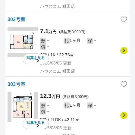
ハウスコム 町田店
302号室
7.1
万円
(共益費 3,000円)
－
1ヶ月
－
敷
礼
保
－
償
3階 / 1K / 22.76㎡
写真を
見る
2026/08/05
更新
ハウスコム 町田店
303号室
12.3
万円
(共益費 3,000円)
－
1ヶ月
－
敷
礼
保
－
償
3階 / 2LDK / 42.11㎡
写真を
見る
2026/08/05
更新