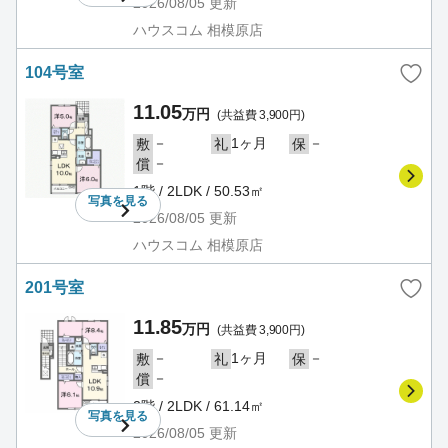
2026/08/05
更新
ハウスコム 相模原店
104号室
11.05
万円
(共益費 3,900円)
－
1ヶ月
－
敷
礼
保
－
償
1階 / 2LDK / 50.53㎡
写真を
見る
2026/08/05
更新
ハウスコム 相模原店
201号室
11.85
万円
(共益費 3,900円)
－
1ヶ月
－
敷
礼
保
－
償
2階 / 2LDK / 61.14㎡
写真を
見る
2026/08/05
更新