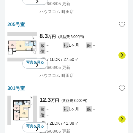
2026/08/05
更新
ハウスコム 町田店
205号室
8.3
万円
(共益費 3,000円)
－
1ヶ月
－
敷
礼
保
－
償
2階 / 1LDK / 27.50㎡
写真を
見る
2026/08/05
更新
ハウスコム 町田店
301号室
12.3
万円
(共益費 3,000円)
－
1ヶ月
－
敷
礼
保
－
償
3階 / 2LDK / 41.38㎡
写真を
見る
2026/08/05
更新