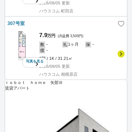
2026/08/05
更新
ハウスコム 町田店
307号室
7.9
万円
(共益費 3,500円)
－
1ヶ月
－
敷
礼
保
－
償
3階 / 1K / 31.21㎡
写真を
見る
2026/08/05
更新
ハウスコム 相模原店
ｒｏｂｏｔ ｈｏｍｅ 矢部Ⅲ
賃貸アパート