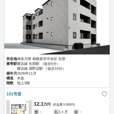
所在地
神奈川県 相模原市中央区 矢部
最寄駅
横浜線 矢部駅 （徒歩5分）
横浜線 淵野辺駅 （徒歩10分）
築年月
2026年11月
構造
木造
階数
地上3階
101号室
12.1
万円
(共益費 3,000円)
－
1ヶ月
－
敷
礼
保