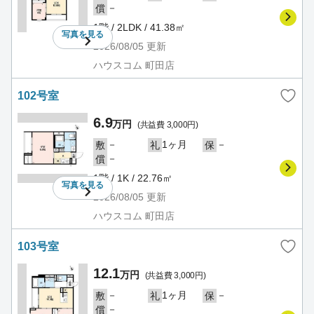
－
償
1階 / 2LDK / 41.38㎡
写真を
見る
2026/08/05
更新
ハウスコム 町田店
102号室
6.9
万円
(共益費 3,000円)
－
1ヶ月
－
敷
礼
保
－
償
1階 / 1K / 22.76㎡
写真を
見る
2026/08/05
更新
ハウスコム 町田店
103号室
12.1
万円
(共益費 3,000円)
－
1ヶ月
－
敷
礼
保
－
償