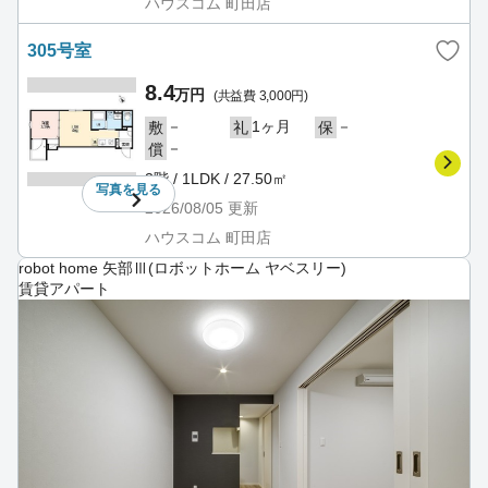
ハウスコム 町田店
305号室
8.4
万円
(共益費 3,000円)
－
1ヶ月
－
敷
礼
保
－
償
3階 / 1LDK / 27.50㎡
写真を
見る
2026/08/05
更新
ハウスコム 町田店
robot home 矢部Ⅲ(ロボットホーム ヤベスリー)
賃貸アパート