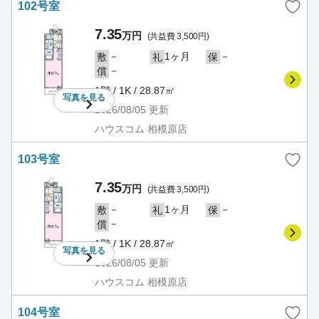
102号室
7.35
万円
(共益費 3,500円)
－
1ヶ月
－
敷
礼
保
－
償
1階 / 1K / 28.87㎡
写真を
見る
2026/08/05
更新
ハウスコム 相模原店
103号室
7.35
万円
(共益費 3,500円)
－
1ヶ月
－
敷
礼
保
－
償
1階 / 1K / 28.87㎡
写真を
見る
2026/08/05
更新
ハウスコム 相模原店
104号室