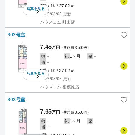
3階 / 1K / 27.02㎡
写真を
見る
2026/08/05
更新
ハウスコム 町田店
302号室
7.45
万円
(共益費 3,500円)
－
1ヶ月
－
敷
礼
保
－
償
3階 / 1K / 27.02㎡
写真を
見る
2026/08/05
更新
ハウスコム 相模原店
303号室
7.65
万円
(共益費 3,500円)
－
1ヶ月
－
敷
礼
保
－
償