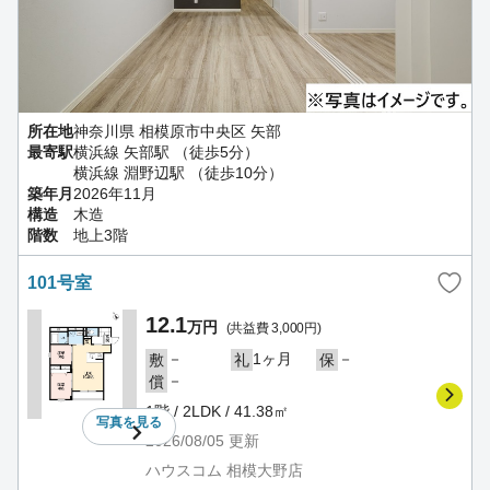
所在地
神奈川県 相模原市中央区 矢部
最寄駅
横浜線 矢部駅 （徒歩5分）
横浜線 淵野辺駅 （徒歩10分）
築年月
2026年11月
構造
木造
階数
地上3階
101号室
12.1
万円
(共益費 3,000円)
－
1ヶ月
－
敷
礼
保
－
償
1階 / 2LDK / 41.38㎡
写真を
見る
2026/08/05
更新
ハウスコム 相模大野店