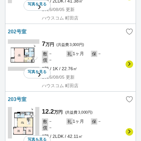
2階 / 2LDK / 41.38㎡
写真を
見る
2026/08/05
更新
ハウスコム 町田店
202号室
7
万円
(共益費 3,000円)
－
1ヶ月
－
敷
礼
保
－
償
2階 / 1K / 22.76㎡
写真を
見る
2026/08/05
更新
ハウスコム 町田店
203号室
12.2
万円
(共益費 3,000円)
－
1ヶ月
－
敷
礼
保
－
償
2階 / 2LDK / 42.11㎡
写真を
見る