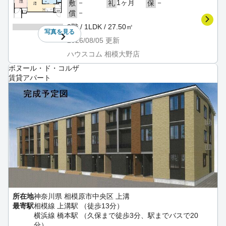
－
1ヶ月
－
敷
礼
保
－
償
3階 / 1LDK / 27.50㎡
写真を
見る
2026/08/05
更新
ハウスコム 相模大野店
ボヌール・ド・コルザ
賃貸アパート
所在地
神奈川県 相模原市中央区 上溝
最寄駅
相模線 上溝駅 （徒歩13分）
横浜線 橋本駅 （久保まで徒歩3分、駅までバスで20
分）