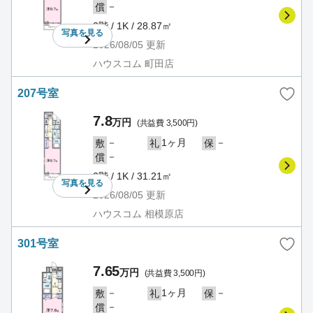
－
償
2階 / 1K / 28.87㎡
写真を
見る
2026/08/05
更新
ハウスコム 町田店
207号室
7.8
万円
(共益費 3,500円)
－
1ヶ月
－
敷
礼
保
－
償
2階 / 1K / 31.21㎡
写真を
見る
2026/08/05
更新
ハウスコム 相模原店
301号室
7.65
万円
(共益費 3,500円)
－
1ヶ月
－
敷
礼
保
－
償