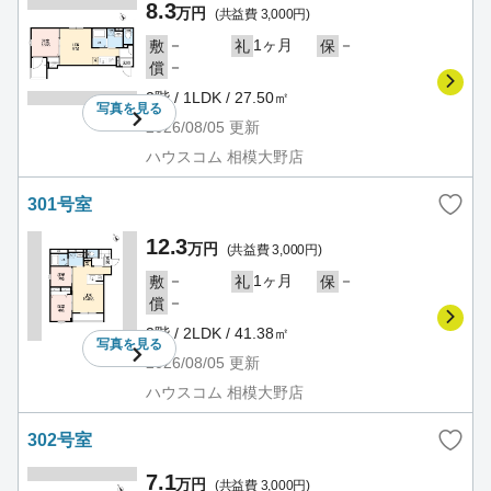
8.3
万円
(共益費 3,000円)
－
1ヶ月
－
敷
礼
保
－
償
2階 / 1LDK / 27.50㎡
写真を
見る
2026/08/05
更新
ハウスコム 相模大野店
301号室
12.3
万円
(共益費 3,000円)
－
1ヶ月
－
敷
礼
保
－
償
3階 / 2LDK / 41.38㎡
写真を
見る
2026/08/05
更新
ハウスコム 相模大野店
302号室
7.1
万円
(共益費 3,000円)