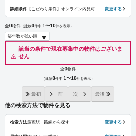
詳細条件
【こだわり条件】オンライン内見可
変更する
0
0
1〜10
全
物件
（建物
件中
件を表示）
該当の条件で現在募集中の物件はございま
せん
0
全
物件
0
1〜10
（建物
件中
件を表示）
最初
前
次
最後
他の検索方法で物件を見る
検索方法
最寄駅・路線から探す
変更する