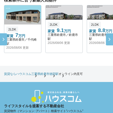
検索条件に合う新築人気物件
2LDK
2LDK
9.1
8.8
2LDK
家賃
万円
家賃
万円
7
三重県鈴鹿市／鈴鹿市
三重県鈴鹿市／
家賃
万円
駅
駅
三重県鈴鹿市／千代崎
2026/08/06 更新
2026/08/06 更新
駅
2026/08/06 更新
賃貸ならハウスコム
三重県
鈴鹿市
徳田駅
オンライン内見可
ライフスタイルを提案する不動産会社
賃貸物件（マンション･アパート）検索サイト"ハウスコム"