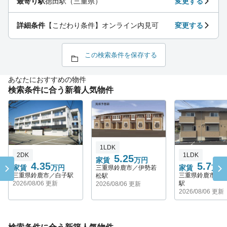
最寄り駅
徳田駅（三重県）
変更する
詳細条件
【こだわり条件】オンライン内見可
変更する
この検索条件を保存する
あなたにおすすめの物件
検索条件に合う新着人気物件
1LDK
2DK
1LDK
5.25
家賃
万円
4.35
5.7
家賃
万円
家賃
万円
三重県鈴鹿市／伊勢若
三重県鈴鹿市／白子駅
三重県鈴鹿市／
松駅
2026/08/06 更新
駅
2026/08/06 更新
2026/08/06 更新