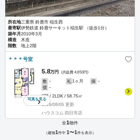
所在地
三重県 鈴鹿市 稲生西
最寄駅
伊勢鉄道 鈴鹿サーキット稲生駅 （徒歩1分）
築年月
2010年3月
構造
木造
階数
地上2階
＊＊＊号室
5.8
万円
(共益費 4,650円)
－
1ヶ月
－
敷
礼
保
－
償
2階 / 2LDK / 58.75㎡
写真を
見る
2026/08/05
更新
ハウスコム 四日市店
1
全
物件
1
1〜1
（建物
件中
件を表示）