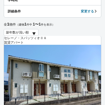
詳細条件
変更する
1
1
1〜1
全
物件
（建物
件中
件を表示）
セレーノ・スパッツィオⅡＡ
賃貸アパート