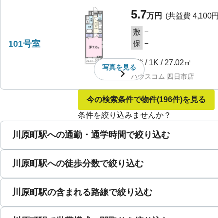
5.7
万円
(共益費
4,100
－
敷
101号室
－
保
1階
/
1K
/
27.02㎡
写真を
見る
ハウスコム 四日市店
今の検索条件で物件
(196件)
を見る
条件を絞り込みませんか？
川原町駅への通勤・通学時間で絞り込む
川原町駅への徒歩分数で絞り込む
川原町駅の含まれる路線で絞り込む