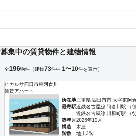
者募集中の賃貸物件と建物情報
196
73
1〜10
全
物件
（建物
件中
件を表示）
ヒカルサ四日市東阿倉川
賃貸アパート
所在地
三重県 四日市市 大字東阿
最寄駅
近鉄名古屋線 阿倉川駅 （
近鉄名古屋線 川原町駅 （徒
築年月
2026年10月
構造
木造
階数
地上3階