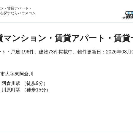
ン・賃貸アパート・
を
探すならハウスコム
来店予
賃貸マンション・賃貸アパート・賃
・戸建]196件、建物73件掲載中。物件更新日：2026年08月
市市
大字東阿倉川
線
阿倉川駅
（徒歩9分）
線
川原町駅
（徒歩15分）