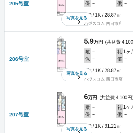
205号室
－
－
保
償
2階 / 1K / 28.87㎡
写真を
見る
ハウスコム 四日市店
5.9
万円
(共益費 4,10
－
1ヶ
敷
礼
206号室
－
－
保
償
2階 / 1K / 28.87㎡
写真を
見る
ハウスコム 四日市店
6
万円
(共益費 4,100円
－
1ヶ
敷
礼
207号室
－
－
保
償
2階 / 1K / 31.21㎡
写真を
見る