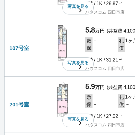
1階 / 1K / 28.87㎡
写真を
見る
ハウスコム 四日市店
5.8
万円
(共益費 4,10
－
1ヶ
敷
礼
107号室
－
－
保
償
1階 / 1K / 31.21㎡
写真を
見る
ハウスコム 四日市店
5.9
万円
(共益費 4,10
－
1ヶ
敷
礼
201号室
－
－
保
償
2階 / 1K / 27.02㎡
写真を
見る
ハウスコム 四日市店