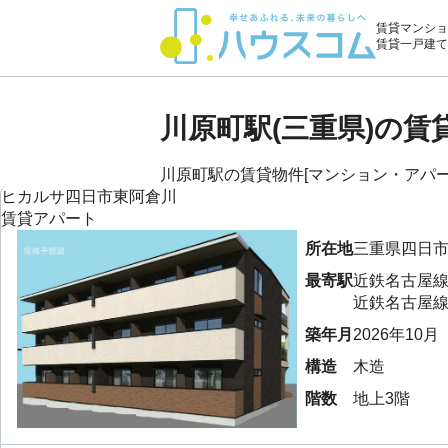
賃貸マンショ
賃貸一戸建て
川原町駅(三重県)の
川原町駅の賃貸物件[マンション・アパート
ヒカルサ四日市東阿倉川
賃貸アパート
所在地
三重県
四日
最寄駅
近鉄名古屋
近鉄名古屋
築年月
2026年10月
構造
木造
階数
地上3階