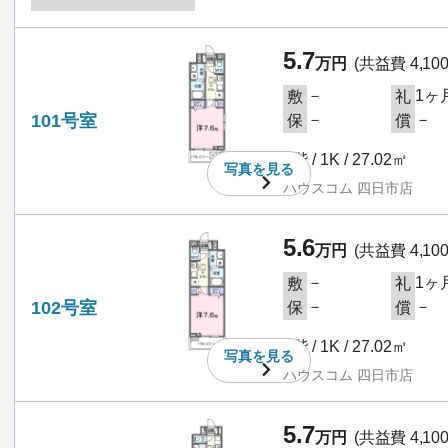
5.7
万円
(共益費 4,10
－
1ヶ
敷
礼
101号室
－
－
保
償
1階 / 1K / 27.02㎡
写真を
見る
ハウスコム 四日市店
5.6
万円
(共益費 4,10
－
1ヶ
敷
礼
102号室
－
－
保
償
1階 / 1K / 27.02㎡
写真を
見る
ハウスコム 四日市店
5.7
万円
(共益費 4,10