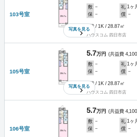
－
1ヶ
敷
礼
103号室
－
－
保
償
1階 / 1K / 28.87㎡
写真を
見る
ハウスコム 四日市店
5.7
万円
(共益費 4,10
－
1ヶ
敷
礼
105号室
－
－
保
償
1階 / 1K / 28.87㎡
写真を
見る
ハウスコム 四日市店
5.7
万円
(共益費 4,10
－
1ヶ
敷
礼
106号室
－
－
保
償