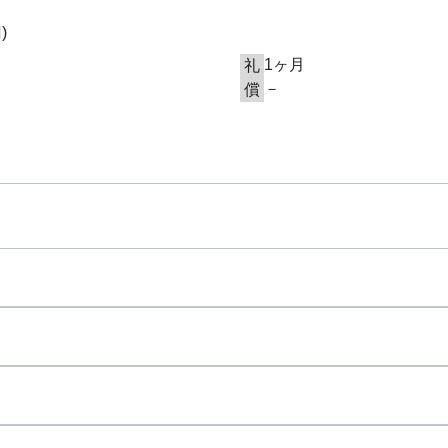
円
)
1ヶ月
礼
－
償