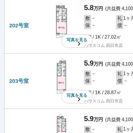
5.8
万円
(共益費 4,10
－
1ヶ
敷
礼
202号室
－
－
保
償
2階 / 1K / 27.02㎡
写真を
見る
ハウスコム 四日市店
5.9
万円
(共益費 4,10
－
1ヶ
敷
礼
203号室
－
－
保
償
2階 / 1K / 28.87㎡
写真を
見る
ハウスコム 四日市店
5.9
万円
(共益費 4,10
－
1ヶ
敷
礼