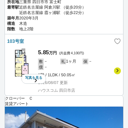
所在地
三重県 四日市市 富士町
最寄駅
近鉄名古屋線 阿倉川駅 （徒歩20分）
近鉄名古屋線 霞ヶ浦駅 （徒歩22分）
築年月
2020年3月
構造
木造
階数
地上2階
103号室
5.85
万円
(共益費 4,100円)
－
1ヶ月
－
敷
礼
保
－
償
1階 / 1LDK / 50.05㎡
写真を
見る
2026/08/07
更新
ハウスコム 四日市店
クローバー Ｃ
賃貸アパート