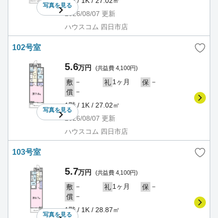
1階 / 1K / 27.02㎡
写真を
見る
2026/08/07
更新
ハウスコム 四日市店
102号室
5.6
万円
(共益費 4,100円)
－
1ヶ月
－
敷
礼
保
－
償
1階 / 1K / 27.02㎡
写真を
見る
2026/08/07
更新
ハウスコム 四日市店
103号室
5.7
万円
(共益費 4,100円)
－
1ヶ月
－
敷
礼
保
－
償
1階 / 1K / 28.87㎡
写真を
見る