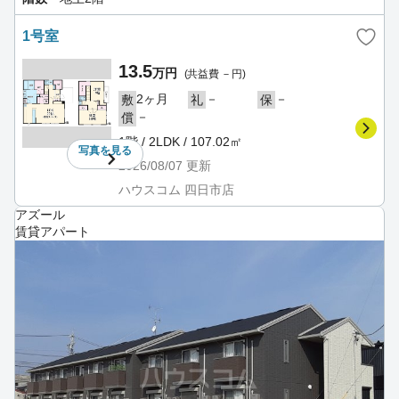
1号室
13.5
万円
(共益費 －円)
2ヶ月
－
－
敷
礼
保
－
償
1階 / 2LDK / 107.02㎡
写真を
見る
2026/08/07
更新
ハウスコム 四日市店
アズール
賃貸アパート