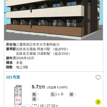
所在地
三重県
四日市市
大字東阿倉川
最寄駅
近鉄名古屋線
阿倉川駅
（徒歩9分）
近鉄名古屋線
川原町駅
（徒歩15分）
築年月
2026年10月
構造
木造
階数
地上3階
101号室
5.7
万円
(共益費
4,100円
)
－
1ヶ月
－
敷
礼
保
－
償
1階
/
1K
/
27.02㎡