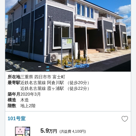
所在地
三重県 四日市市 富士町
最寄駅
近鉄名古屋線 阿倉川駅 （徒歩20分）
近鉄名古屋線 霞ヶ浦駅 （徒歩22分）
築年月
2020年3月
構造
木造
階数
地上2階
101号室
5.9
万円
(共益費 4,100円)