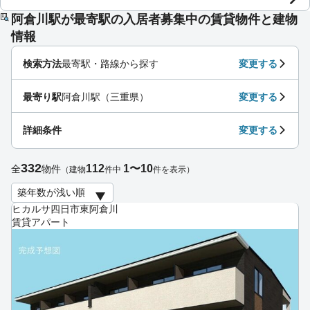
阿倉川駅が最寄駅の入居者募集中の賃貸物件と建物
情報
検索方法
最寄駅・路線から探す
変更する
最寄り駅
阿倉川駅（三重県）
変更する
詳細条件
変更する
332
112
1〜10
全
物件
（建物
件中
件を表示）
ヒカルサ四日市東阿倉川
賃貸アパート