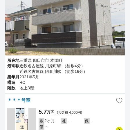
所在地
三重県 四日市市 本郷町
最寄駅
近鉄名古屋線 川原町駅 （徒歩4分）
近鉄名古屋線 阿倉川駅 （徒歩16分）
築年月
2021年5月
構造
RC
階数
地上3階
＊＊＊号室
5.7
万円
(共益費 4,000円)
2ヶ月
－
－
敷
礼
保
－
償