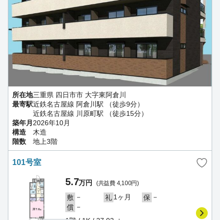
所在地
三重県 四日市市 大字東阿倉川
最寄駅
近鉄名古屋線 阿倉川駅 （徒歩9分）
近鉄名古屋線 川原町駅 （徒歩15分）
築年月
2026年10月
構造
木造
階数
地上3階
101号室
5.7
万円
(共益費 4,100円)
－
1ヶ月
－
敷
礼
保
－
償