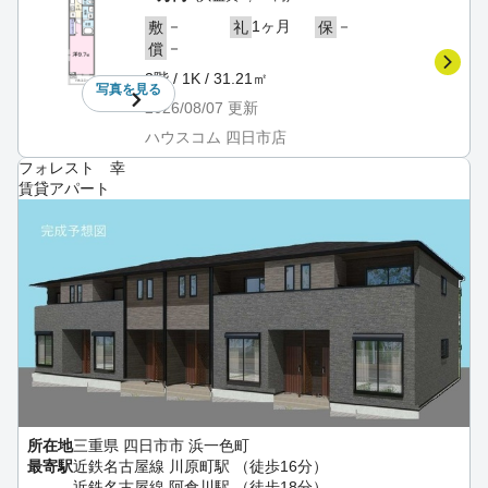
－
1ヶ月
－
敷
礼
保
－
償
3階 / 1K / 31.21㎡
写真を
見る
2026/08/07
更新
ハウスコム 四日市店
フォレスト 幸
賃貸アパート
所在地
三重県 四日市市 浜一色町
最寄駅
近鉄名古屋線 川原町駅 （徒歩16分）
近鉄名古屋線 阿倉川駅 （徒歩18分）