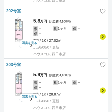
ハウスコム 四日市店
202号室
5.8
万円
(共益費 4,100円)
－
1ヶ月
－
敷
礼
保
－
償
2階 / 1K / 27.02㎡
写真を
見る
2026/08/07
更新
ハウスコム 四日市店
203号室
5.9
万円
(共益費 4,100円)
－
1ヶ月
－
敷
礼
保
－
償
2階 / 1K / 28.87㎡
写真を
見る
2026/08/07
更新
ハウスコム 四日市店