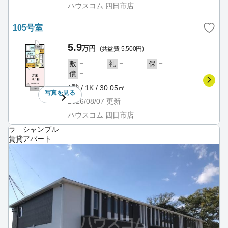
ハウスコム 四日市店
105号室
5.9
万円
(共益費 5,500円)
－
－
－
敷
礼
保
－
償
1階 / 1K / 30.05㎡
写真を
見る
2026/08/07
更新
ハウスコム 四日市店
ラ シャンブル
賃貸アパート