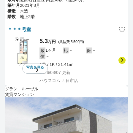
築年月
2021年8月
構造
木造
階数
地上2階
＊＊＊号室
5.3
万円
(共益費 5,500円)
1ヶ月
－
－
敷
礼
保
－
償
1階 / 1K / 31.41㎡
写真を
見る
2026/08/07
更新
ハウスコム 四日市店
グラン ルーヴル
賃貸マンション