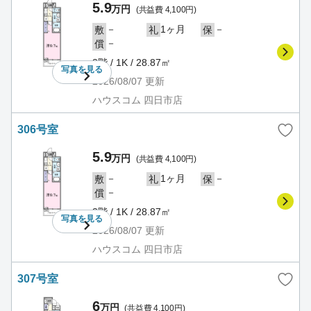
5.9
万円
(共益費 4,100円)
－
1ヶ月
－
敷
礼
保
－
償
3階 / 1K / 28.87㎡
写真を
見る
2026/08/07
更新
ハウスコム 四日市店
306号室
5.9
万円
(共益費 4,100円)
－
1ヶ月
－
敷
礼
保
－
償
3階 / 1K / 28.87㎡
写真を
見る
2026/08/07
更新
ハウスコム 四日市店
307号室
6
万円
(共益費 4,100円)