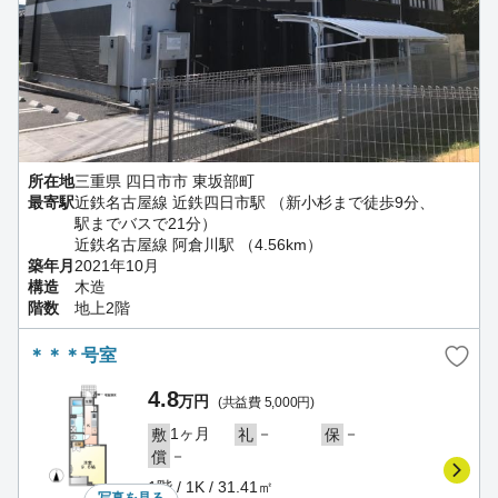
所在地
三重県 四日市市 東坂部町
最寄駅
近鉄名古屋線 近鉄四日市駅 （新小杉まで徒歩9分、
駅までバスで21分）
近鉄名古屋線 阿倉川駅 （4.56km）
築年月
2021年10月
構造
木造
階数
地上2階
＊＊＊号室
4.8
万円
(共益費 5,000円)
1ヶ月
－
－
敷
礼
保
－
償
1階 / 1K / 31.41㎡
写真を
見る