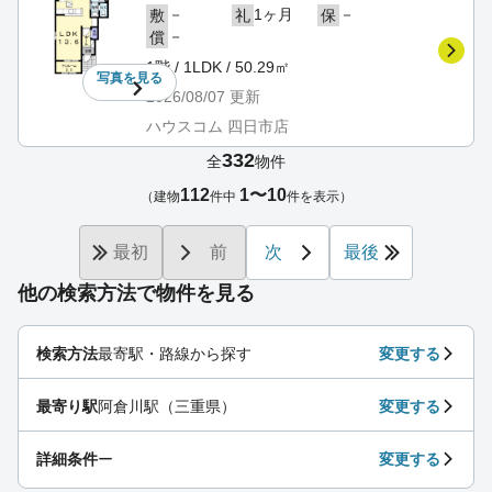
－
1ヶ月
－
敷
礼
保
－
償
1階 / 1LDK / 50.29㎡
写真を
見る
2026/08/07
更新
ハウスコム 四日市店
332
全
物件
112
1〜10
（建物
件中
件を表示）
最初
前
次
最後
他の検索方法で物件を見る
検索方法
最寄駅・路線から探す
変更する
最寄り駅
阿倉川駅（三重県）
変更する
詳細条件
ー
変更する