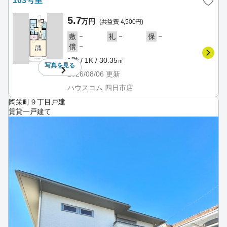
103号室
5.7
万円
(共益費 4,500円)
－
－
－
敷
礼
保
－
償
1階 / 1K / 30.35㎡
写真を
見る
2026/08/06
更新
ハウスコム 四日市店
陶栄町９丁目戸建
賃貸一戸建て