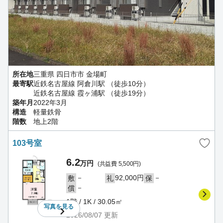
所在地
三重県 四日市市 金場町
最寄駅
近鉄名古屋線 阿倉川駅 （徒歩10分）
近鉄名古屋線 霞ヶ浦駅 （徒歩19分）
築年月
2022年3月
構造
軽量鉄骨
階数
地上2階
103号室
6.2
万円
(共益費 5,500円)
－
92,000円
－
敷
礼
保
－
償
1階 / 1K / 30.05㎡
写真を
見る
2026/08/07
更新