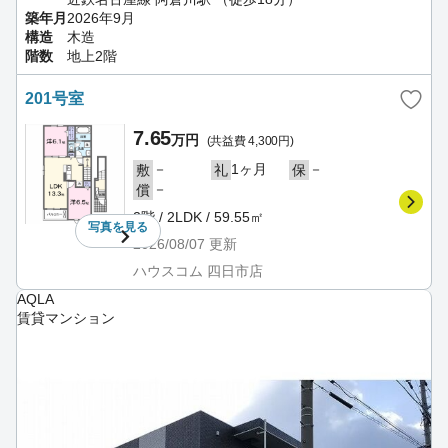
築年月
2026年9月
構造
木造
階数
地上2階
201号室
7.65
万円
(共益費 4,300円)
－
1ヶ月
－
敷
礼
保
－
償
2階 / 2LDK / 59.55㎡
写真を
見る
2026/08/07
更新
ハウスコム 四日市店
AQLA
賃貸マンション