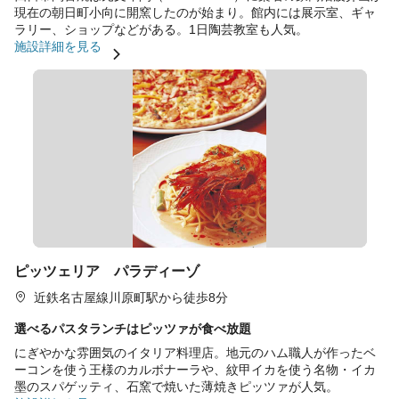
現在の朝日町小向に開窯したのが始まり。館内には展示室、ギャ
ラリー、ショップなどがある。1日陶芸教室も人気。
施設詳細を見る
ピッツェリア パラディーゾ
近鉄名古屋線川原町駅から徒歩8分
選べるパスタランチはピッツァが食べ放題
にぎやかな雰囲気のイタリア料理店。地元のハム職人が作ったベ
ーコンを使う王様のカルボナーラや、紋甲イカを使う名物・イカ
墨のスパゲッティ、石窯で焼いた薄焼きピッツァが人気。