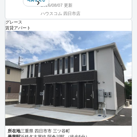
2026/08/07
更新
ハウスコム 四日市店
グレース
賃貸アパート
所在地
三重県 四日市市 三ツ谷町
最寄駅
近鉄名古屋線 阿倉川駅 （徒歩5分）