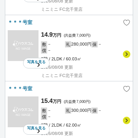
2026/08/08
更新
ミニミニ FC北千里店
＊＊＊号室
14.9
万円
(共益費 7,000円)
－
280,000円
－
敷
礼
保
－
償
2階 / 2LDK / 60.03㎡
写真を
見る
2026/08/08
更新
ミニミニ FC北千里店
＊＊＊号室
15.4
万円
(共益費 7,000円)
－
300,000円
－
敷
礼
保
－
償
3階 / 2LDK / 62.00㎡
写真を
見る
2026/08/08
更新