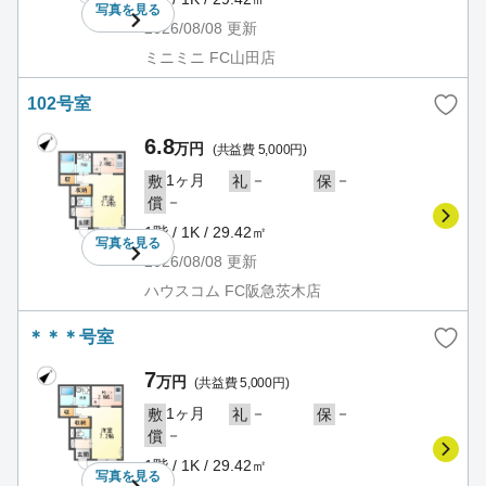
写真を
見る
2026/08/08
更新
ミニミニ FC山田店
102号室
6.8
万円
(共益費 5,000円)
1ヶ月
－
－
敷
礼
保
－
償
1階 / 1K / 29.42㎡
写真を
見る
2026/08/08
更新
ハウスコム FC阪急茨木店
＊＊＊号室
7
万円
(共益費 5,000円)
1ヶ月
－
－
敷
礼
保
－
償
1階 / 1K / 29.42㎡
写真を
見る