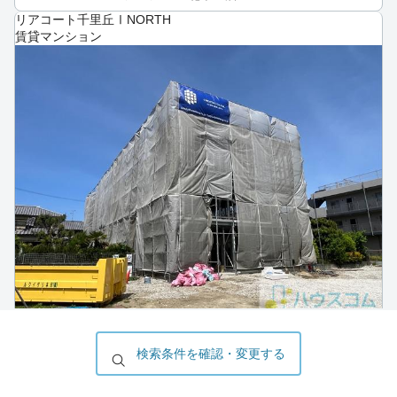
リアコート千里丘ⅠNORTH
賃貸マンション
所在地
大阪府 茨木市 蔵垣内
最寄駅
東海道本線（JR西日本） 千里丘駅 （徒歩7分）
検索条件を確認・変更する
阪急京都線 摂津市駅 （徒歩15分）
築年月
2026年8月