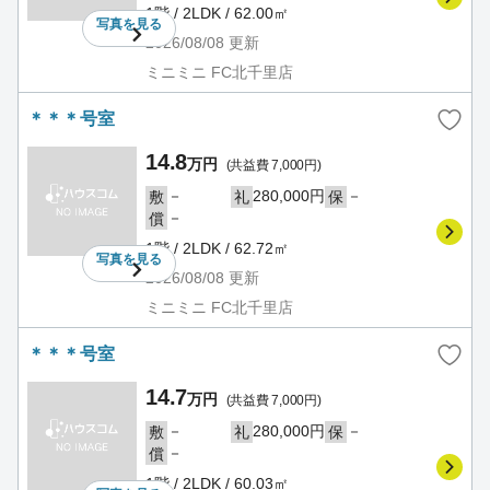
1階 / 2LDK / 62.00㎡
写真を
見る
2026/08/08
更新
ミニミニ FC北千里店
＊＊＊号室
14.8
万円
(共益費 7,000円)
－
280,000円
－
敷
礼
保
－
償
1階 / 2LDK / 62.72㎡
写真を
見る
2026/08/08
更新
ミニミニ FC北千里店
＊＊＊号室
14.7
万円
(共益費 7,000円)
－
280,000円
－
敷
礼
保
－
償
1階 / 2LDK / 60.03㎡