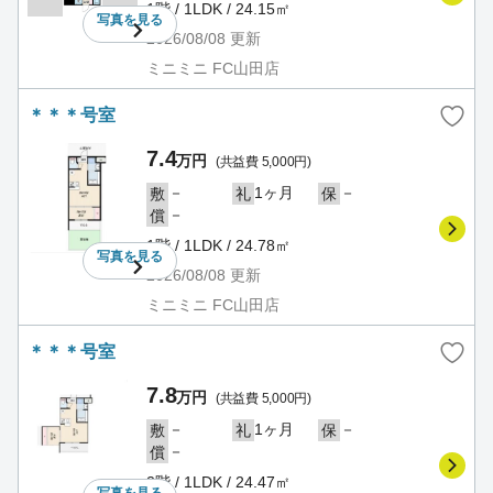
1階 / 1LDK / 24.15㎡
写真を
見る
2026/08/08
更新
ミニミニ FC山田店
＊＊＊号室
7.4
万円
(共益費 5,000円)
－
1ヶ月
－
敷
礼
保
－
償
1階 / 1LDK / 24.78㎡
写真を
見る
2026/08/08
更新
ミニミニ FC山田店
＊＊＊号室
7.8
万円
(共益費 5,000円)
－
1ヶ月
－
敷
礼
保
－
償
2階 / 1LDK / 24.47㎡
写真を
見る