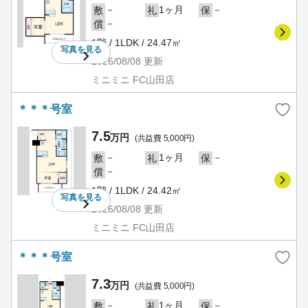
－
1ヶ月
－
敷
礼
保
－
償
1階 / 1LDK / 24.47㎡
写真を
見る
2026/08/08
更新
ミニミニ FC山田店
＊＊＊号室
7.5
万円
(共益費 5,000円)
－
1ヶ月
－
敷
礼
保
－
償
1階 / 1LDK / 24.42㎡
写真を
見る
2026/08/08
更新
ミニミニ FC山田店
＊＊＊号室
7.3
万円
(共益費 5,000円)
－
1ヶ月
－
敷
礼
保