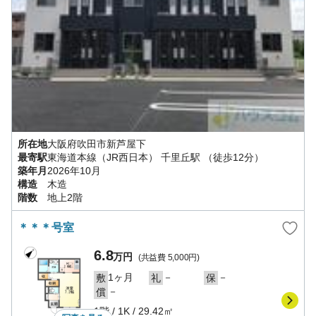
所在地
大阪府
吹田市
新芦屋下
最寄駅
東海道本線（JR西日本）
千里丘駅
（徒歩12分）
築年月
2026年10月
構造
木造
階数
地上2階
＊＊＊号室
6.8
万円
(共益費
5,000円
)
1ヶ月
－
－
敷
礼
保
－
償
1階
/
1K
/
29.42㎡