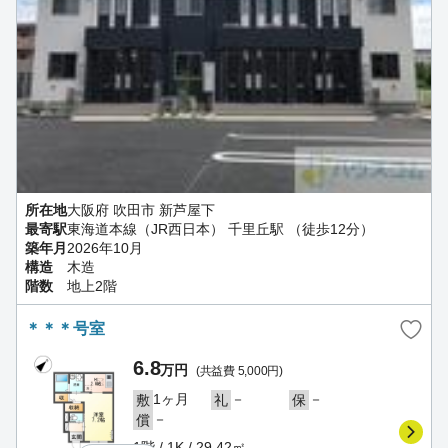
所在地
大阪府 吹田市 新芦屋下
最寄駅
東海道本線（JR西日本） 千里丘駅 （徒歩12分）
築年月
2026年10月
構造
木造
階数
地上2階
＊＊＊号室
6.8
万円
(共益費 5,000円)
1ヶ月
－
－
敷
礼
保
－
償
1階 / 1K / 29.42㎡