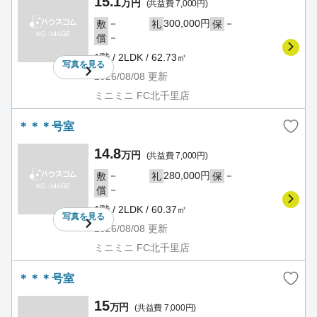
15.1
万円
(共益費 7,000円)
－
300,000円
－
敷
礼
保
－
償
1階 / 2LDK / 62.73㎡
写真を
見る
2026/08/08
更新
ミニミニ FC北千里店
＊＊＊号室
14.8
万円
(共益費 7,000円)
－
280,000円
－
敷
礼
保
－
償
1階 / 2LDK / 60.37㎡
写真を
見る
2026/08/08
更新
ミニミニ FC北千里店
＊＊＊号室
15
万円
(共益費 7,000円)