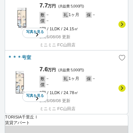
7.7
万円
(共益費 5,000円)
－
1ヶ月
－
敷
礼
保
－
償
3階 / 1LDK / 24.15㎡
写真を
見る
2026/08/08
更新
ミニミニ FC山田店
＊＊＊号室
7.6
万円
(共益費 5,000円)
－
1ヶ月
－
敷
礼
保
－
償
3階 / 1LDK / 24.78㎡
写真を
見る
2026/08/08
更新
ミニミニ FC山田店
TORISIA千里丘Ⅰ
賃貸アパート