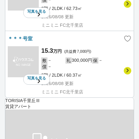
償
3階 / 2LDK / 62.73㎡
写真を
見る
2026/08/08
更新
ミニミニ FC北千里店
＊＊＊号室
15.3
万円
(共益費 7,000円)
－
300,000円
－
敷
礼
保
－
償
3階 / 2LDK / 60.37㎡
写真を
見る
2026/08/08
更新
ミニミニ FC北千里店
TORISIA千里丘Ⅲ
賃貸アパート