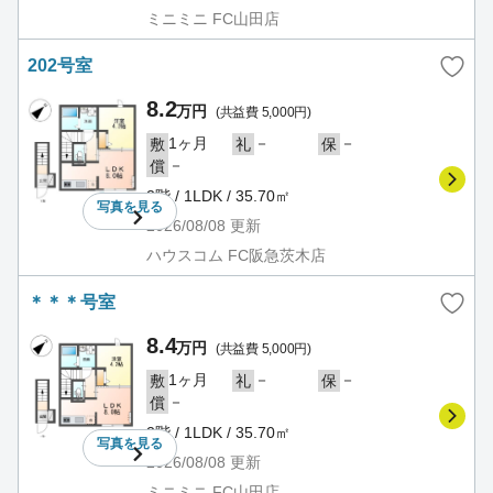
ミニミニ FC山田店
202号室
8.2
万円
(共益費 5,000円)
1ヶ月
－
－
敷
礼
保
－
償
2階 / 1LDK / 35.70㎡
写真を
見る
2026/08/08
更新
ハウスコム FC阪急茨木店
＊＊＊号室
8.4
万円
(共益費 5,000円)
1ヶ月
－
－
敷
礼
保
－
償
2階 / 1LDK / 35.70㎡
写真を
見る
2026/08/08
更新
ミニミニ FC山田店