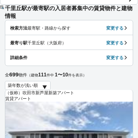
千里丘駅が最寄駅の入居者募集中の賃貸物件と建物
情報
検索方法
最寄駅・路線から探す
変更する
最寄り駅
千里丘駅（大阪府）
変更する
詳細条件
変更する
699
111
1〜10
全
物件
（建物
件中
件を表示）
（仮称）吹田市新芦屋新築アパート
賃貸アパート