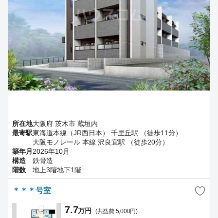
所在地
大阪府 茨木市 蔵垣内
最寄駅
東海道本線（JR西日本） 千里丘駅 （徒歩11分）
大阪モノレール 本線 沢良宜駅 （徒歩20分）
築年月
2026年10月
構造
鉄骨造
階数
地上3階地下1階
＊＊＊号室
7.7
万円
(共益費 5,000円)