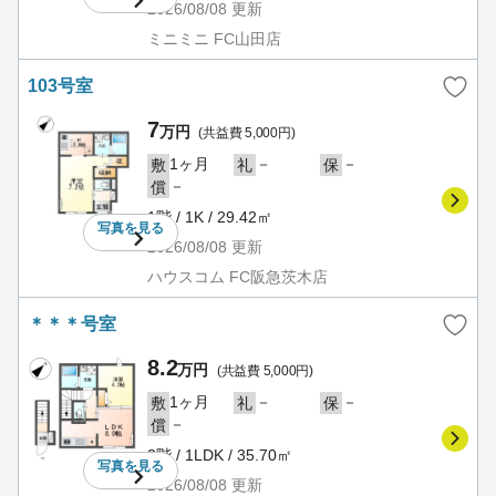
2026/08/08
更新
ミニミニ FC山田店
103号室
7
万円
(共益費 5,000円)
1ヶ月
－
－
敷
礼
保
－
償
1階 / 1K / 29.42㎡
写真を
見る
2026/08/08
更新
ハウスコム FC阪急茨木店
＊＊＊号室
8.2
万円
(共益費 5,000円)
1ヶ月
－
－
敷
礼
保
－
償
2階 / 1LDK / 35.70㎡
写真を
見る
2026/08/08
更新