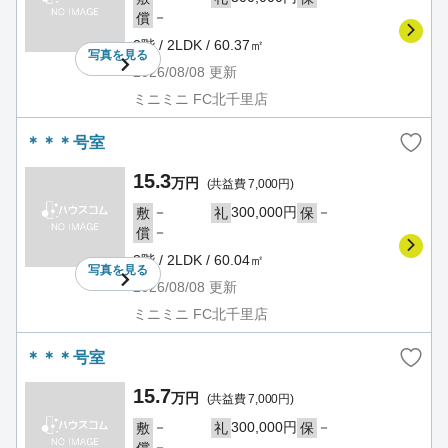
－
償
2階 / 2LDK / 60.37㎡
写真を
見る
2026/08/08
更新
ミニミニ FC北千里店
＊＊＊号室
15.3
万円
(共益費 7,000円)
－
300,000円
－
敷
礼
保
－
償
3階 / 2LDK / 60.04㎡
写真を
見る
2026/08/08
更新
ミニミニ FC北千里店
＊＊＊号室
15.7
万円
(共益費 7,000円)
－
300,000円
－
敷
礼
保
－