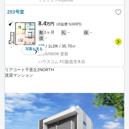
203号室
8.4
万円
(共益費 5,000円)
1ヶ月
－
－
敷
礼
保
－
償
2階 / 1LDK / 35.70㎡
写真を
見る
2026/08/08
更新
ハウスコム FC阪急茨木店
リアコート千里丘2NORTH
賃貸マンション